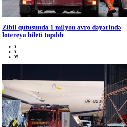
Zibil qutusunda 1 milyon avro dəyərində
lotereya bileti tapılıb
0
0
95