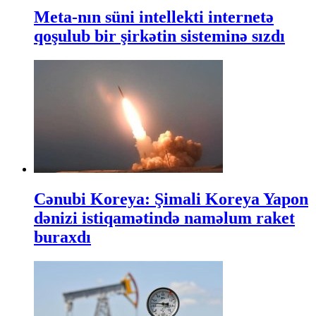
Meta-nın süni intellekti internetə
qoşulub bir şirkətin sisteminə sızdı
Cənubi Koreya: Şimali Koreya Yapon
dənizi istiqamətində naməlum raket
buraxdı