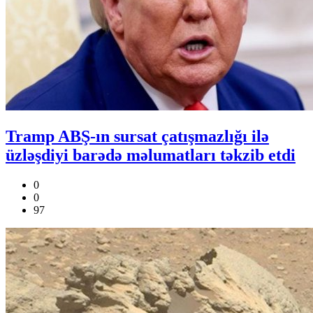
Tramp ABŞ-ın sursat çatışmazlığı ilə
üzləşdiyi barədə məlumatları təkzib etdi
0
0
97