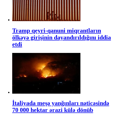
Tramp qeyri-qanuni miqrantların
ölkəyə girişinin dayandırıldığını iddia
etdi
İtaliyada meşə yanğınları nəticəsində
70 000 hektar ərazi külə dönüb