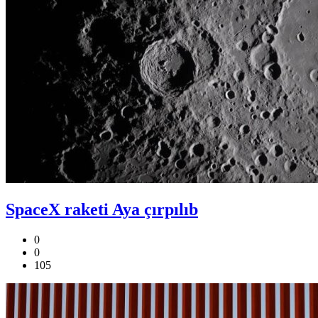
SpaceX raketi Aya çırpılıb
0
0
105