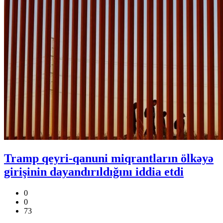
Tramp qeyri-qanuni miqrantların ölkəyə
girişinin dayandırıldığını iddia etdi
0
0
73