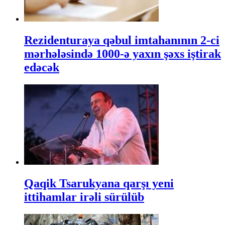
Rezidenturaya qəbul imtahanının 2-ci
mərhələsində 1000-ə yaxın şəxs iştirak
edəcək
Qaqik Tsarukyana qarşı yeni
ittihamlar irəli sürülüb