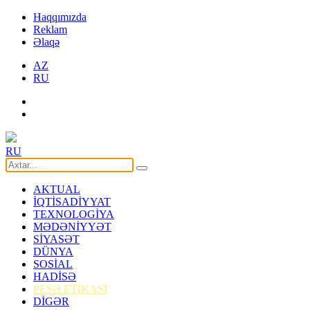
Haqqımızda
Reklam
Əlaqə
AZ
RU
RU
AKTUAL
İQTİSADİYYAT
TEXNOLOGİYA
MƏDƏNİYYƏT
SİYASƏT
DÜNYA
SOSİAL
HADİSƏ
PEŞƏ ETİKASI
DİGƏR