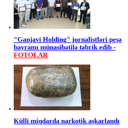
"Ganjavi Holding" jurnalistləri peşə
bayramı münasibətilə təbrik edib -
FOTOLAR
Külli miqdarda narkotik aşkarlandı