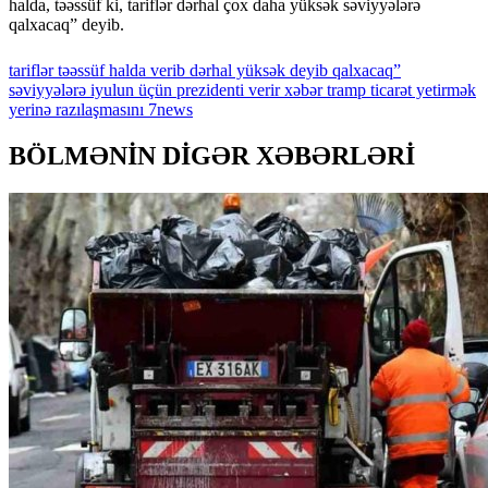
halda, təəssüf ki, tariflər dərhal çox daha yüksək səviyyələrə
qalxacaq” deyib.
tariflər
təəssüf
halda
verib
dərhal
yüksək
deyib
qalxacaq”
səviyyələrə
iyulun
üçün
prezidenti
verir
xəbər
tramp
ticarət
yetirmək
yerinə
razılaşmasını
7news
BÖLMƏNİN DİGƏR XƏBƏRLƏRİ