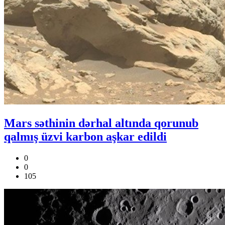
Mars səthinin dərhal altında qorunub
qalmış üzvi karbon aşkar edildi
0
0
105