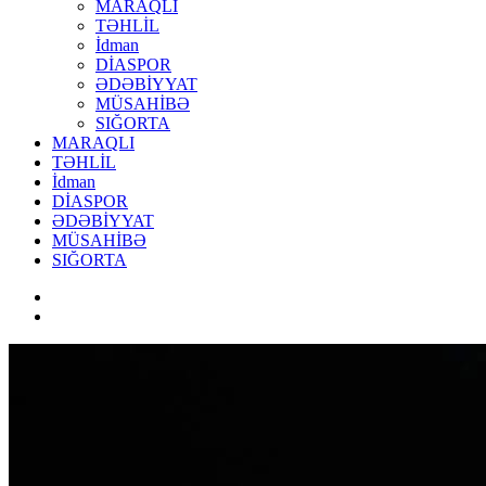
MARAQLI
TƏHLİL
İdman
DİASPOR
ƏDƏBİYYAT
MÜSAHİBƏ
SIĞORTA
MARAQLI
TƏHLİL
İdman
DİASPOR
ƏDƏBİYYAT
MÜSAHİBƏ
SIĞORTA