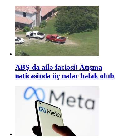
ABŞ-da ailə faciəsi! Atışma
nəticəsində üç nəfər həlak olub