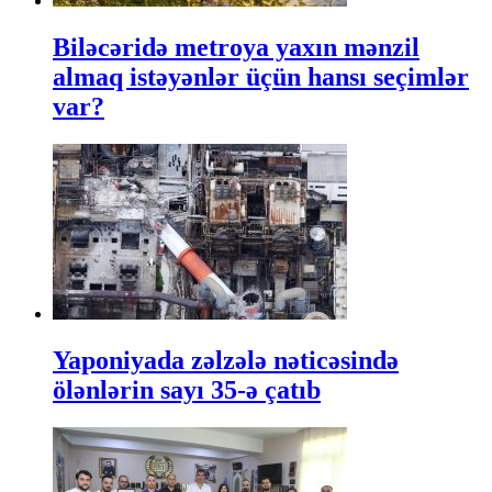
Biləcəridə metroya yaxın mənzil
almaq istəyənlər üçün hansı seçimlər
var?
Yaponiyada zəlzələ nəticəsində
ölənlərin sayı 35-ə çatıb