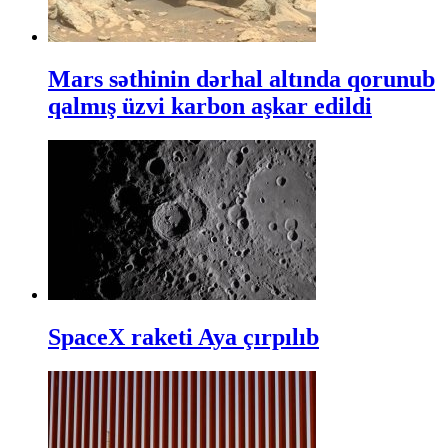
Mars səthinin dərhal altında qorunub
qalmış üzvi karbon aşkar edildi
SpaceX raketi Aya çırpılıb