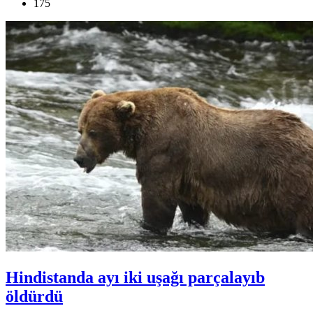
175
Hindistanda ayı iki uşağı parçalayıb
öldürdü