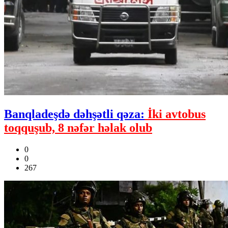
Banqladeşdə dəhşətli qəza:
İki avtobus
toqquşub, 8 nəfər həlak olub
0
0
267