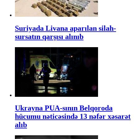
Suriyada Livana aparılan silah-
sursatın qarşısı alınıb
Ukrayna PUA-sının Belqoroda
hücumu nəticəsində 13 nəfər xəsarət
alıb