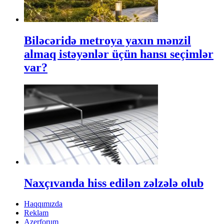
Biləcəridə metroya yaxın mənzil
almaq istəyənlər üçün hansı seçimlər
var?
Naxçıvanda hiss edilən zəlzələ olub
Haqqımızda
Reklam
Azerforum