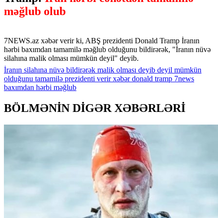
məğlub olub
7NEWS.az xəbər verir ki, ABŞ prezidenti Donald Tramp İranın
hərbi baxımdan tamamilə məğlub olduğunu bildirərək, "İranın nüvə
silahına malik olması mümkün deyil" deyib.
İranın
silahına
nüvə
bildirərək
malik
olması
deyib
deyil
mümkün
olduğunu
tamamilə
prezidenti
verir
xəbər
donald
tramp
7news
baxımdan
hərbi
məğlub
BÖLMƏNİN DİGƏR XƏBƏRLƏRİ