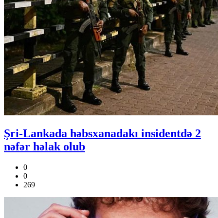
Şri-Lankada həbsxanadakı insidentdə 2
nəfər həlak olub
0
0
269