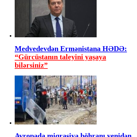
Medvedevdən Ermənistana HƏDƏ:
“Gürcüstanın taleyini yaşaya
bilərsiniz”
Avropada miqrasiya böhranı yenidən