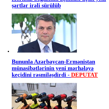
şərtlər irəli sürülüb
Bununla Azərbaycan-Ermənistan
münasibətlərinin yeni mərhələyə
keçidini rəsmiləşdirdi -
DEPUTAT