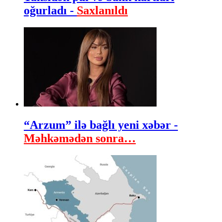
oğurladı -
Saxlanıldı
“Arzum” ilə bağlı yeni xəbər -
Məhkəmədən sonra…