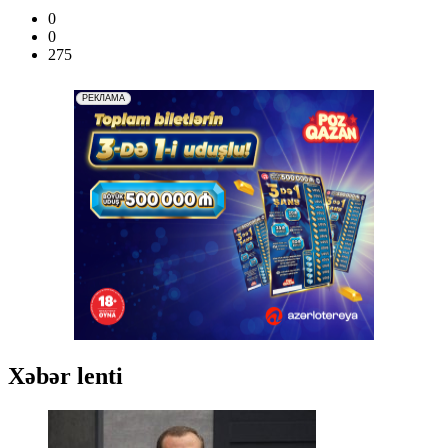
0
0
275
Xəbər lenti