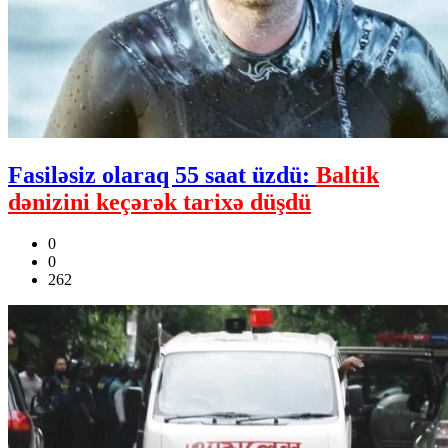
Fasiləsiz olaraq 55 saat üzdü:
Baltik
dənizini keçərək tarixə düşdü
0
0
262