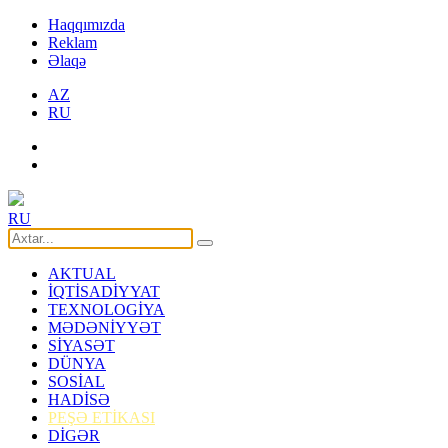
Haqqımızda
Reklam
Əlaqə
AZ
RU
RU
AKTUAL
İQTİSADİYYAT
TEXNOLOGİYA
MƏDƏNİYYƏT
SİYASƏT
DÜNYA
SOSİAL
HADİSƏ
PEŞƏ ETİKASI
DİGƏR