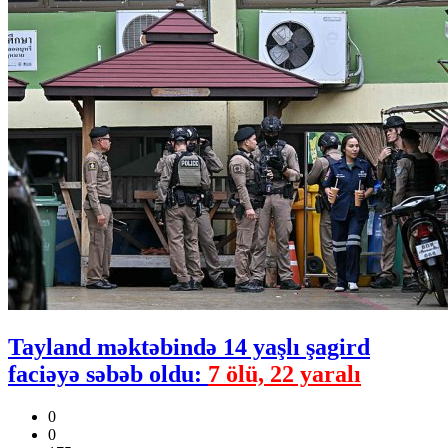
Tayland məktəbində 14 yaşlı şagird
faciəyə səbəb oldu:
7 ölü, 22 yaralı
0
0