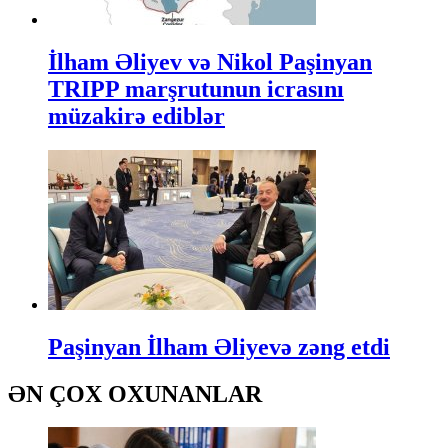
İlham Əliyev və Nikol Paşinyan
TRIPP marşrutunun icrasını
müzakirə ediblər
Paşinyan İlham Əliyevə zəng etdi
ƏN ÇOX OXUNANLAR