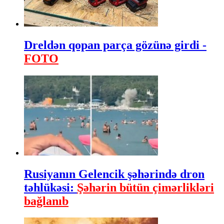
Dreldən qopan parça gözünə girdi -
FOTO
Rusiyanın Gelencik şəhərində dron
təhlükəsi:
Şəhərin bütün çimərlikləri
bağlanıb