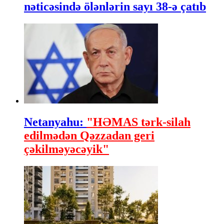
nəticəsində ölənlərin sayı 38-ə çatıb
Netanyahu:
"HƏMAS tərk-silah
edilmədən Qəzzadan geri
çəkilməyəcəyik"