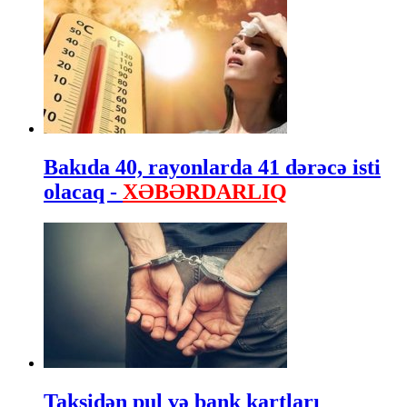
Bakıda 40, rayonlarda 41 dərəcə isti
olacaq -
XƏBƏRDARLIQ
Taksidən pul və bank kartları