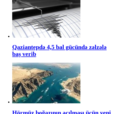
Qaziantepdə 4,5 bal gücündə zəlzələ
baş verib
Hörmüz boğazının açılması üçün yeni