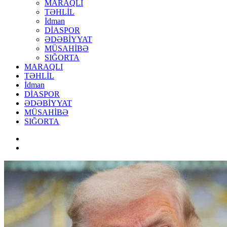
MARAQLI
TƏHLİL
İdman
DİASPOR
ƏDƏBİYYAT
MÜSAHİBƏ
SIĞORTA
MARAQLI
TƏHLİL
İdman
DİASPOR
ƏDƏBİYYAT
MÜSAHİBƏ
SIĞORTA