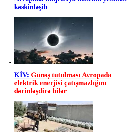
kəskinləşib
KİV:
Günəş tutulması Avropada
elektrik enerjisi çatışmazlığını
dərinləşdirə bilər