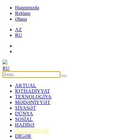
Haqqımızda
Reklam
Əlaqə
AZ
RU
RU
AKTUAL
İQTİSADİYYAT
TEXNOLOGİYA
MƏDƏNİYYƏT
SİYASƏT
DÜNYA
SOSİAL
HADİSƏ
PEŞƏ ETİKASI
DİGƏR