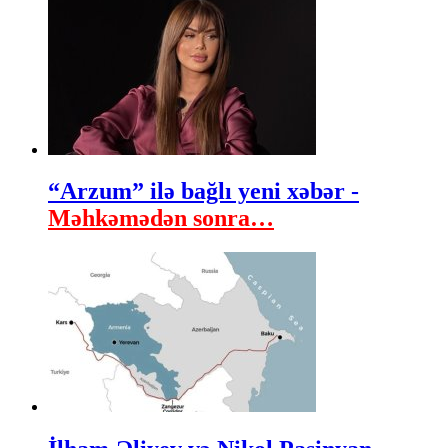
“Arzum” ilə bağlı yeni xəbər -
Məhkəmədən sonra…