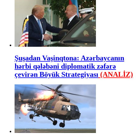
Şuşadan Vaşinqtona: Azərbaycanın
hərbi qələbəni diplomatik zəfərə
çevirən Böyük Strategiyası
(ANALİZ)