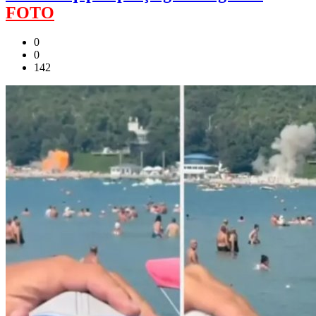
FOTO
0
0
142