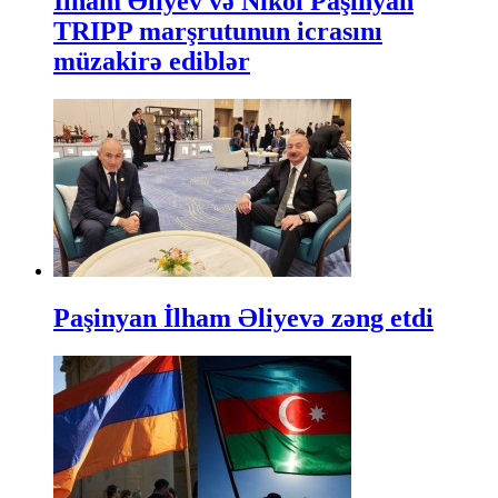
İlham Əliyev və Nikol Paşinyan
TRIPP marşrutunun icrasını
müzakirə ediblər
Paşinyan İlham Əliyevə zəng etdi