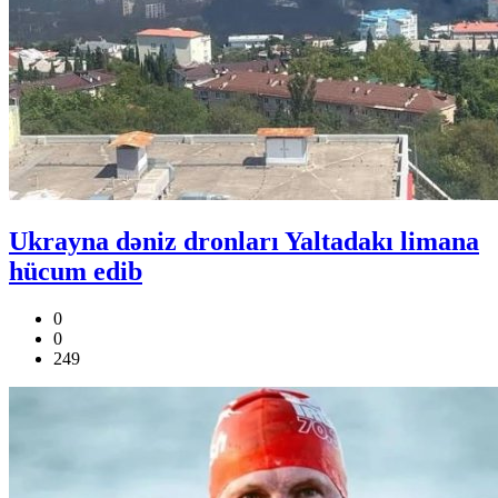
Ukrayna dəniz dronları Yaltadakı limana
hücum edib
0
0
249