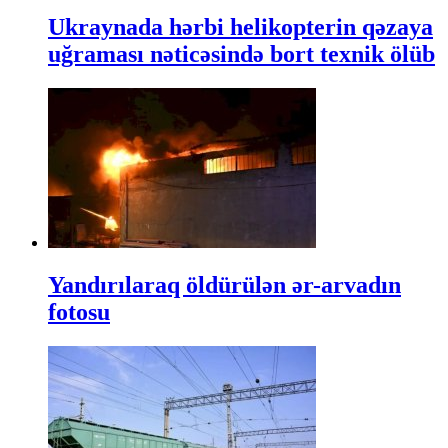
Ukraynada hərbi helikopterin qəzaya
uğraması nəticəsində bort texnik ölüb
Yandırılaraq öldürülən ər-arvadın
fotosu