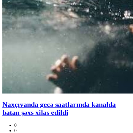
Naxçıvanda gecə saatlarında kanalda
batan şəxs xilas edildi
0
0