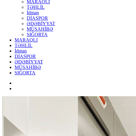
MARAQLI
TƏHLİL
İdman
DİASPOR
ƏDƏBİYYAT
MÜSAHİBƏ
SIĞORTA
MARAQLI
TƏHLİL
İdman
DİASPOR
ƏDƏBİYYAT
MÜSAHİBƏ
SIĞORTA