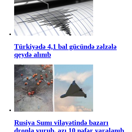
Türkiyədə 4,1 bal gücündə zəlzələ
qeydə alınıb
Rusiya Sumı vilayətində bazarı
dronla vurub, azı 10 nəfər yaralanıb