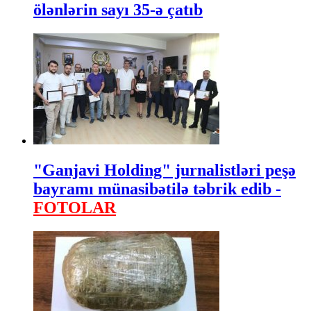
ölənlərin sayı 35-ə çatıb
"Ganjavi Holding" jurnalistləri peşə
bayramı münasibətilə təbrik edib -
FOTOLAR