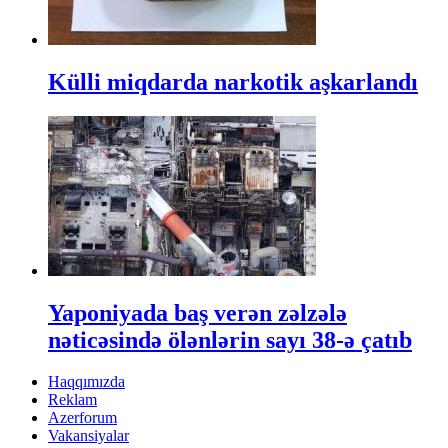
Külli miqdarda narkotik aşkarlandı
Yaponiyada baş verən zəlzələ
nəticəsində ölənlərin sayı 38-ə çatıb
Haqqımızda
Reklam
Azerforum
Vakansiyalar