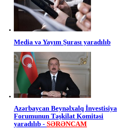
Media və Yayım Şurası yaradılıb
Azərbaycan Beynəlxalq İnvestisiya
Forumunun Təşkilat Komitəsi
yaradılıb -
SƏRƏNCAM