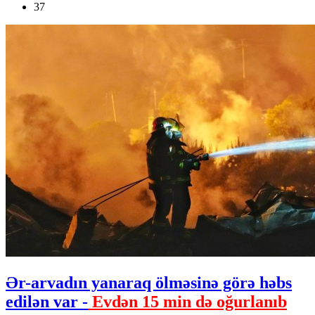
37
Ər-arvadın yanaraq ölməsinə görə həbs
edilən var -
Evdən 15 min də oğurlanıb