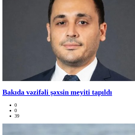
Bakıda vəzifəli şəxsin meyiti tapıldı
0
0
39