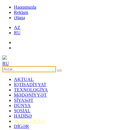
Haqqımızda
Reklam
Əlaqə
AZ
RU
RU
AKTUAL
İQTİSADİYYAT
TEXNOLOGİYA
MƏDƏNİYYƏT
SİYASƏT
DÜNYA
SOSİAL
HADİSƏ
PEŞƏ ETİKASI
DİGƏR