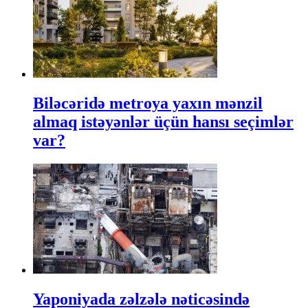
Biləcəridə metroya yaxın mənzil
almaq istəyənlər üçün hansı seçimlər
var?
Yaponiyada zəlzələ nəticəsində