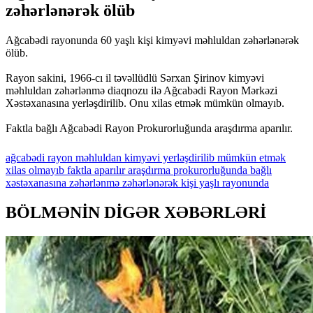
zəhərlənərək ölüb
Ağcabədi rayonunda 60 yaşlı kişi kimyəvi məhluldan zəhərlənərək
ölüb.
Rayon sakini, 1966-cı il təvəllüdlü Sərxan Şirinov kimyəvi
məhluldan zəhərlənmə diaqnozu ilə Ağcabədi Rayon Mərkəzi
Xəstəxanasına yerləşdirilib. Onu xilas etmək mümkün olmayıb.
Faktla bağlı Ağcabədi Rayon Prokurorluğunda araşdırma aparılır.
ağcabədi
rayon
məhluldan
kimyəvi
yerləşdirilib
mümkün
etmək
xilas
olmayıb
faktla
aparılır
araşdırma
prokurorluğunda
bağlı
xəstəxanasına
zəhərlənmə
zəhərlənərək
kişi
yaşlı
rayonunda
BÖLMƏNİN DİGƏR XƏBƏRLƏRİ