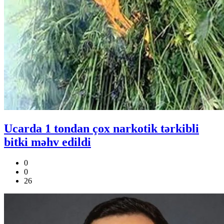
Ucarda 1 tondan çox narkotik tərkibli
bitki məhv edildi
0
0
26