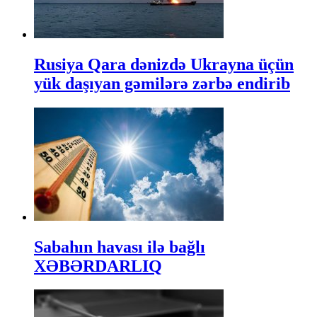
Rusiya Qara dənizdə Ukrayna üçün
yük daşıyan gəmilərə zərbə endirib
Sabahın havası ilə bağlı
XƏBƏRDARLIQ