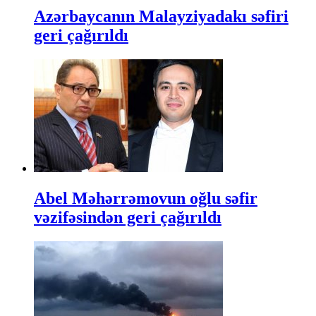
Azərbaycanın Malayziyadakı səfiri
geri çağırıldı
Abel Məhərrəmovun oğlu səfir
vəzifəsindən geri çağırıldı