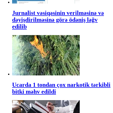
Jurnalist vəsiqəsinin verilməsinə və
dəyişdirilməsinə görə ödəniş ləğv
edilib
Ucarda 1 tondan çox narkotik tərkibli
bitki məhv edildi