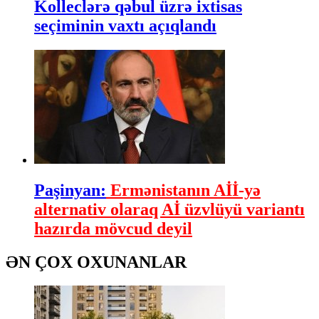
Kolleclərə qəbul üzrə ixtisas
seçiminin vaxtı açıqlandı
Paşinyan:
Ermənistanın Aİİ-yə
alternativ olaraq Aİ üzvlüyü variantı
hazırda mövcud deyil
ƏN ÇOX OXUNANLAR