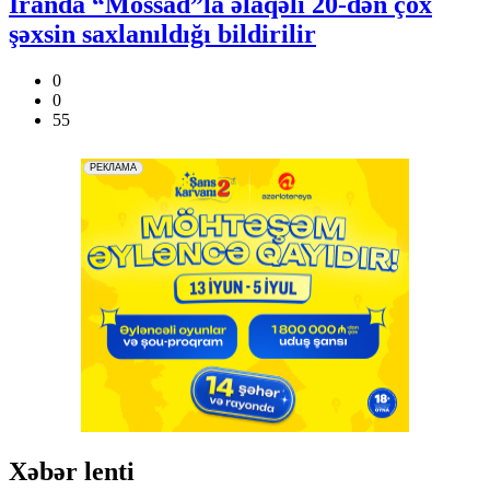
İranda “Mossad”la əlaqəli 20-dən çox
şəxsin saxlanıldığı bildirilir
0
0
55
Xəbər lenti