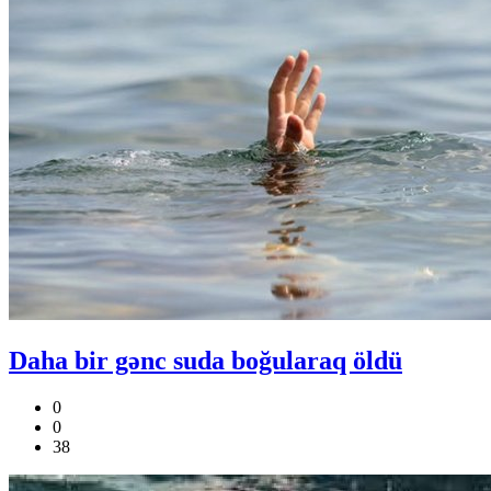
Daha bir gənc suda boğularaq öldü
0
0
38