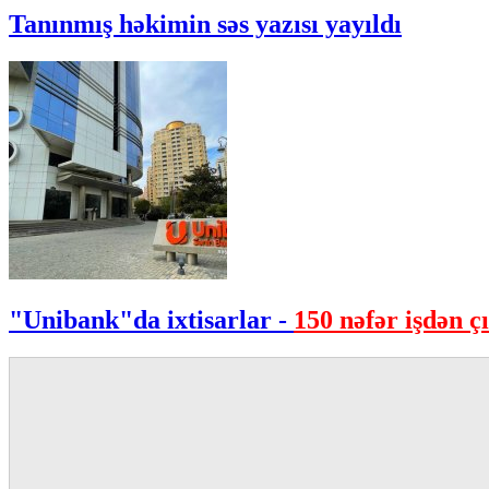
Tanınmış həkimin səs yazısı yayıldı
"Unibank"da ixtisarlar -
150 nəfər işdən çı