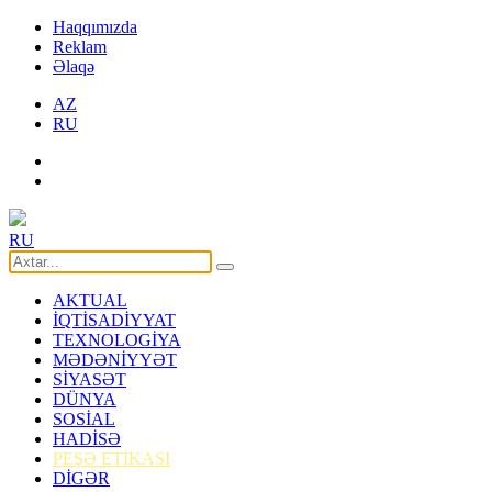
Haqqımızda
Reklam
Əlaqə
AZ
RU
RU
AKTUAL
İQTİSADİYYAT
TEXNOLOGİYA
MƏDƏNİYYƏT
SİYASƏT
DÜNYA
SOSİAL
HADİSƏ
PEŞƏ ETİKASI
DİGƏR