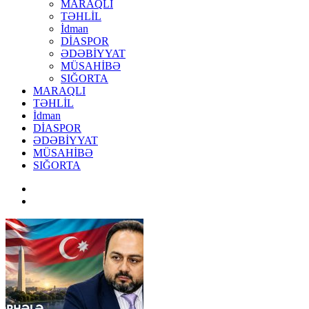
MARAQLI
TƏHLİL
İdman
DİASPOR
ƏDƏBİYYAT
MÜSAHİBƏ
SIĞORTA
MARAQLI
TƏHLİL
İdman
DİASPOR
ƏDƏBİYYAT
MÜSAHİBƏ
SIĞORTA