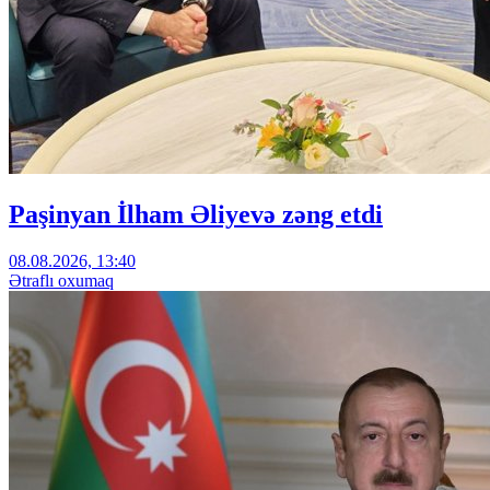
Paşinyan İlham Əliyevə zəng etdi
08.08.2026, 13:40
Ətraflı oxumaq