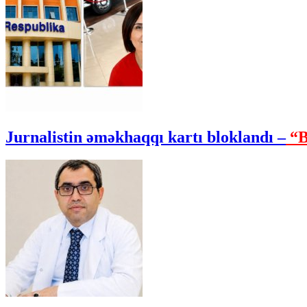
Jurnalistin əməkhaqqı kartı bloklandı –
“B