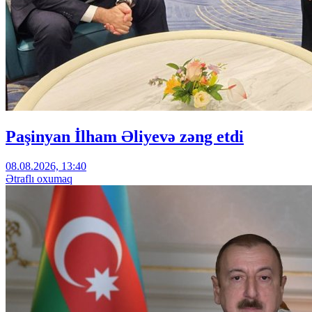
Paşinyan İlham Əliyevə zəng etdi
08.08.2026, 13:40
Ətraflı oxumaq