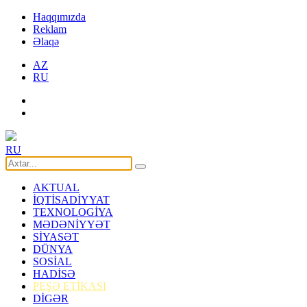
Haqqımızda
Reklam
Əlaqə
AZ
RU
RU
AKTUAL
İQTİSADİYYAT
TEXNOLOGİYA
MƏDƏNİYYƏT
SİYASƏT
DÜNYA
SOSİAL
HADİSƏ
PEŞƏ ETİKASI
DİGƏR