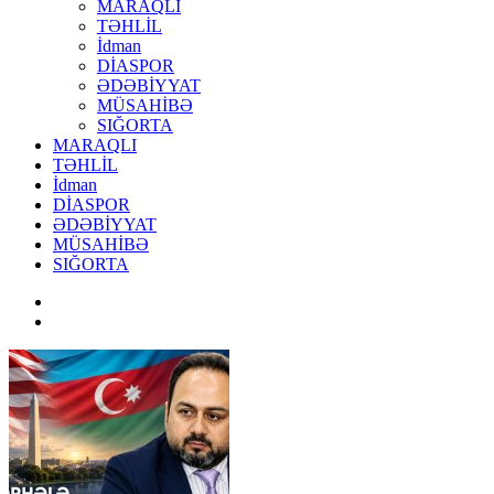
MARAQLI
TƏHLİL
İdman
DİASPOR
ƏDƏBİYYAT
MÜSAHİBƏ
SIĞORTA
MARAQLI
TƏHLİL
İdman
DİASPOR
ƏDƏBİYYAT
MÜSAHİBƏ
SIĞORTA