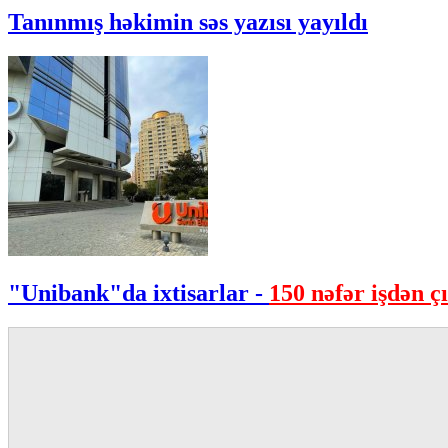
Tanınmış həkimin səs yazısı yayıldı
"Unibank"da ixtisarlar -
150 nəfər işdən çı