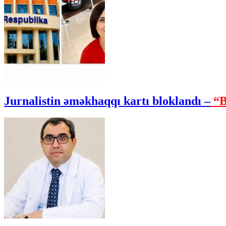
Jurnalistin əməkhaqqı kartı bloklandı –
“B