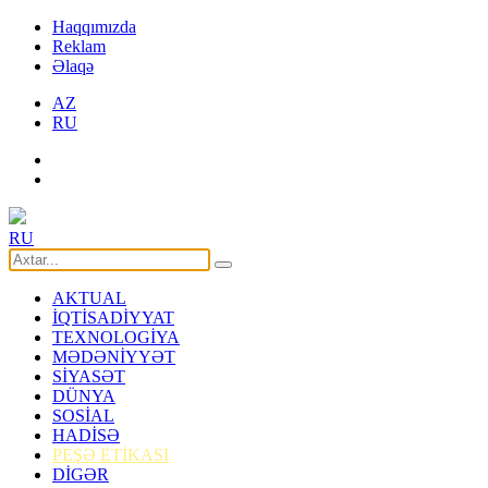
Haqqımızda
Reklam
Əlaqə
AZ
RU
RU
AKTUAL
İQTİSADİYYAT
TEXNOLOGİYA
MƏDƏNİYYƏT
SİYASƏT
DÜNYA
SOSİAL
HADİSƏ
PEŞƏ ETİKASI
DİGƏR