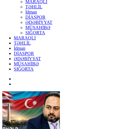
MARAQLI
TƏHLİL
İdman
DİASPOR
ƏDƏBİYYAT
MÜSAHİBƏ
SIĞORTA
MARAQLI
TƏHLİL
İdman
DİASPOR
ƏDƏBİYYAT
MÜSAHİBƏ
SIĞORTA