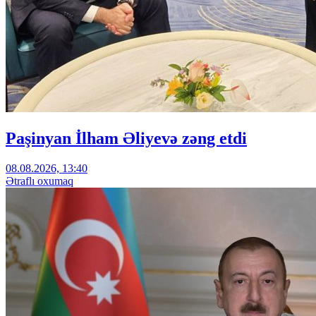
Paşinyan İlham Əliyevə zəng etdi
08.08.2026, 13:40
Ətraflı oxumaq