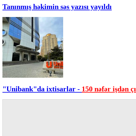
Tanınmış həkimin səs yazısı yayıldı
"Unibank"da ixtisarlar -
150 nəfər işdən çı