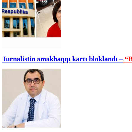
Jurnalistin əməkhaqqı kartı bloklandı –
“B