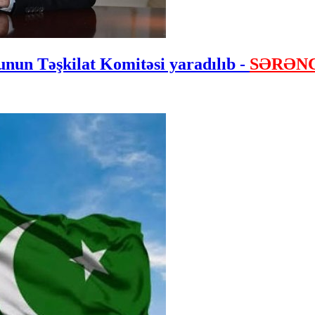
nun Təşkilat Komitəsi yaradılıb -
SƏRƏN