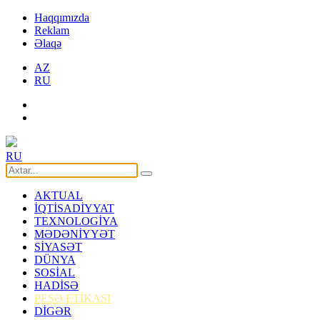
Haqqımızda
Reklam
Əlaqə
AZ
RU
RU
AKTUAL
İQTİSADİYYAT
TEXNOLOGİYA
MƏDƏNİYYƏT
SİYASƏT
DÜNYA
SOSİAL
HADİSƏ
PEŞƏ ETİKASI
DİGƏR