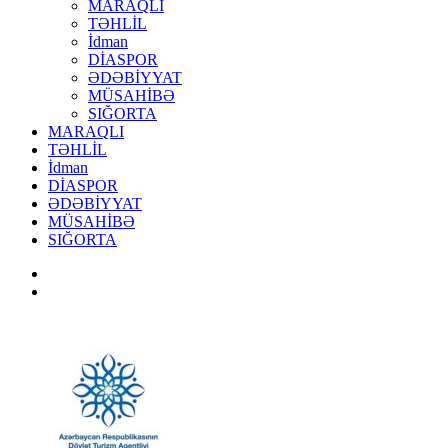
MARAQLI
TƏHLİL
İdman
DİASPOR
ƏDƏBİYYAT
MÜSAHİBƏ
SIĞORTA
MARAQLI
TƏHLİL
İdman
DİASPOR
ƏDƏBİYYAT
MÜSAHİBƏ
SIĞORTA