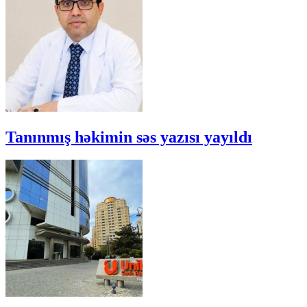
Tanınmış həkimin səs yazısı yayıldı