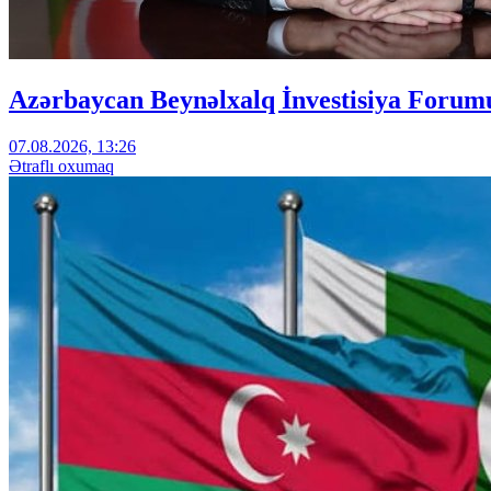
Azərbaycan Beynəlxalq İnvestisiya Forumu
07.08.2026, 13:26
Ətraflı oxumaq