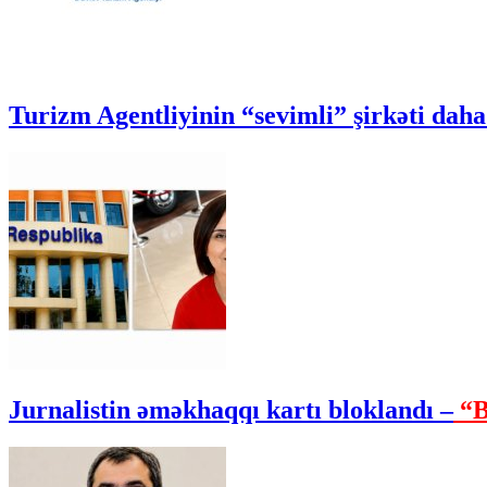
Turizm Agentliyinin “sevimli” şirkəti daha 
Jurnalistin əməkhaqqı kartı bloklandı –
“B