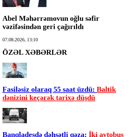
Abel Məhərrəmovun oğlu səfir
vəzifəsindən geri çağırıldı
07.08.2026, 13:10
ÖZƏL XƏBƏRLƏR
Fasiləsiz olaraq 55 saat üzdü:
Baltik
dənizini keçərək tarixə düşdü
Banqladeşdə dəhşətli qəza:
İki avtobus