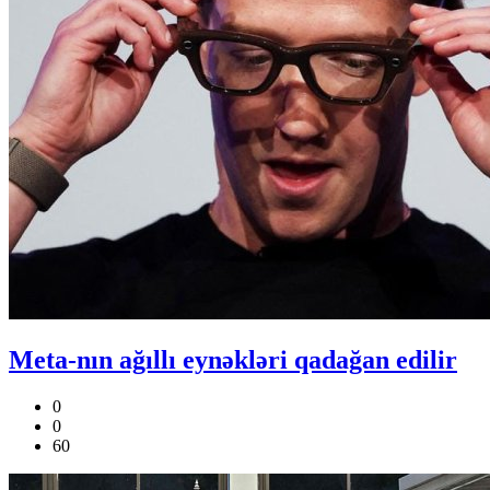
Meta-nın ağıllı eynəkləri qadağan edilir
0
0
60