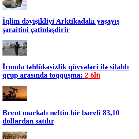
İqlim dəyişikliyi Arktikadakı yaşayış
şəraitini çətinləşdirir
İranda təhlükəsizlik qüvvələri ilə silahlı
qrup arasında toqquşma:
2 ölü
Brent markalı neftin bir bareli 83,10
dollardan satılır