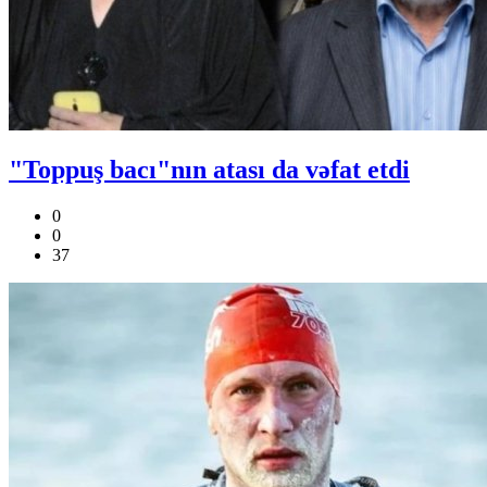
"Toppuş bacı"nın atası da vəfat etdi
0
0
37