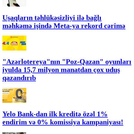
Uşaqların təhlükəsizliyi ilə bağlı
məhkəmə işində Meta-ya rekord cərimə
"Azərlotereya"nın "Poz-Qazan" oyunları
iyulda 15,7 milyon manatdan çox uduş
qazandırıb
Yelo Bank-dan ilk kreditə özəl 1%
endirim və 0% komissiya kampaniyası!