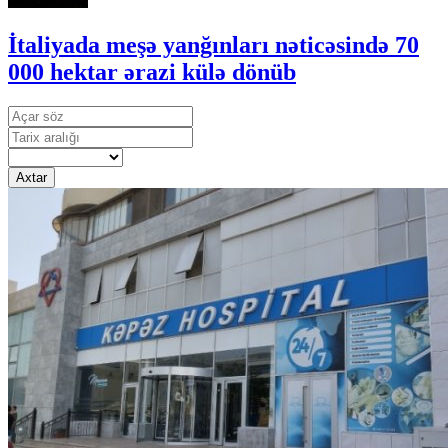
İtaliyada meşə yanğınları nəticəsində 70
000 hektar ərazi külə dönüb
Axtar