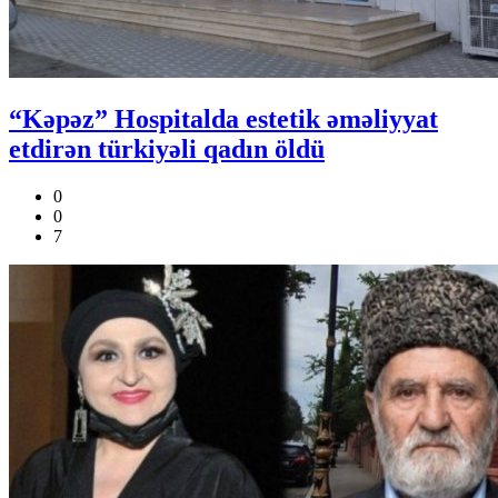
“Kəpəz” Hospitalda estetik əməliyyat
etdirən türkiyəli qadın öldü
0
0
7