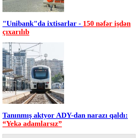
"Unibank"da ixtisarlar -
150 nəfər işdən
çıxarılıb
Tanınmış aktyor ADY-dan narazı qaldı:
“Yekə adamlarsız”