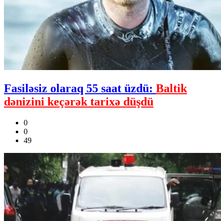
Fasiləsiz olaraq 55 saat üzdü:
Baltik
dənizini keçərək tarixə düşdü
0
0
49