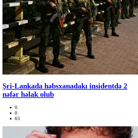
Şri-Lankada həbsxanadakı insidentdə 2
nəfər həlak olub
0
0
63