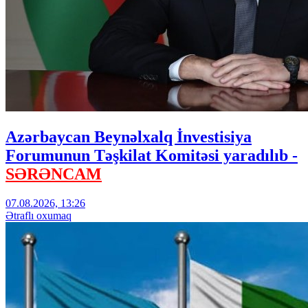
Azərbaycan Beynəlxalq İnvestisiya
Forumunun Təşkilat Komitəsi yaradılıb -
SƏRƏNCAM
07.08.2026, 13:26
Ətraflı oxumaq