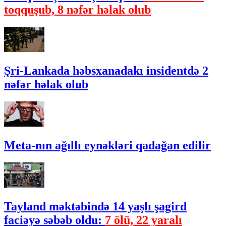
toqquşub, 8 nəfər həlak olub
Şri-Lankada həbsxanadakı insidentdə 2
nəfər həlak olub
Meta-nın ağıllı eynəkləri qadağan edilir
Tayland məktəbində 14 yaşlı şagird
faciəyə səbəb oldu:
7 ölü, 22 yaralı