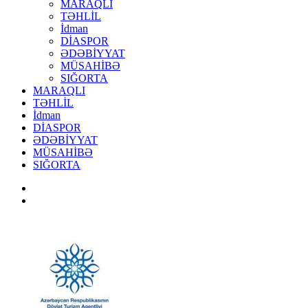
MARAQLI
TƏHLİL
İdman
DİASPOR
ƏDƏBİYYAT
MÜSAHİBƏ
SIĞORTA
MARAQLI
TƏHLİL
İdman
DİASPOR
ƏDƏBİYYAT
MÜSAHİBƏ
SIĞORTA