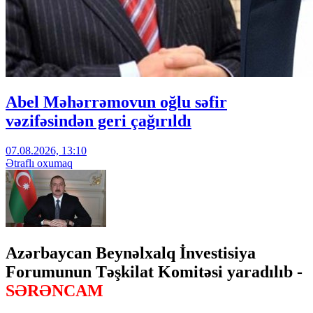
Abel Məhərrəmovun oğlu səfir
vəzifəsindən geri çağırıldı
07.08.2026, 13:10
Ətraflı oxumaq
Azərbaycan Beynəlxalq İnvestisiya
Forumunun Təşkilat Komitəsi yaradılıb -
SƏRƏNCAM