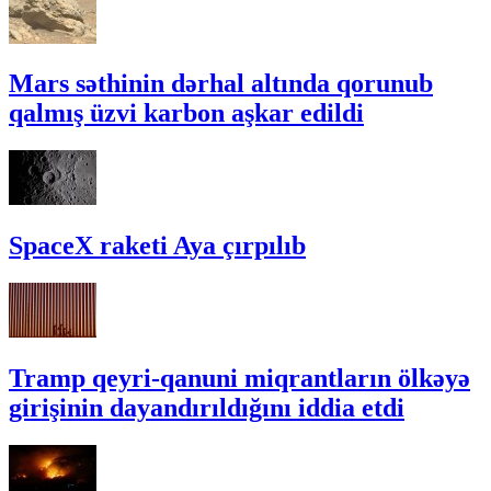
Mars səthinin dərhal altında qorunub
qalmış üzvi karbon aşkar edildi
SpaceX raketi Aya çırpılıb
Tramp qeyri-qanuni miqrantların ölkəyə
girişinin dayandırıldığını iddia etdi