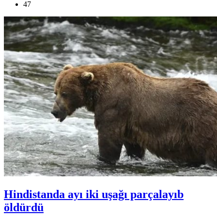
47
Hindistanda ayı iki uşağı parçalayıb
öldürdü