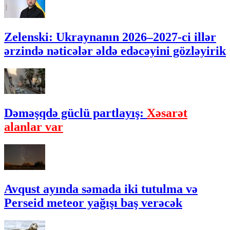
Zelenski: Ukraynanın 2026–2027-ci illər
ərzində nəticələr əldə edəcəyini gözləyirik
Dəməşqdə güclü partlayış:
Xəsarət
alanlar var
Avqust ayında səmada iki tutulma və
Perseid meteor yağışı baş verəcək