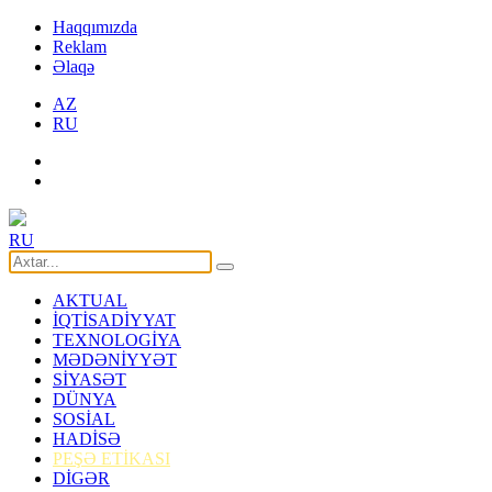
Haqqımızda
Reklam
Əlaqə
AZ
RU
RU
AKTUAL
İQTİSADİYYAT
TEXNOLOGİYA
MƏDƏNİYYƏT
SİYASƏT
DÜNYA
SOSİAL
HADİSƏ
PEŞƏ ETİKASI
DİGƏR