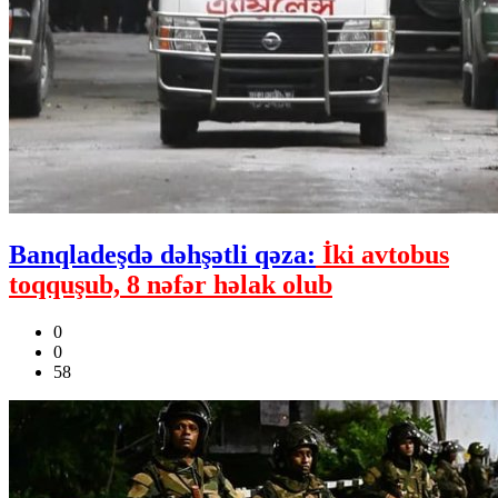
Banqladeşdə dəhşətli qəza:
İki avtobus
toqquşub, 8 nəfər həlak olub
0
0
58