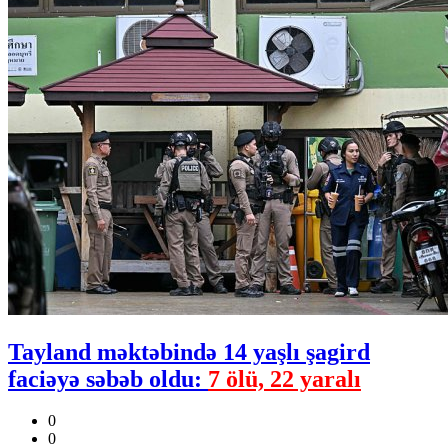
Tayland məktəbində 14 yaşlı şagird
faciəyə səbəb oldu:
7 ölü, 22 yaralı
0
0