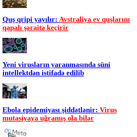
Quş qripi yayılır:
Avstraliya ev quşlarını
qapalı şəraitə keçirir
Yeni virusların yaranmasında süni
intellektdən istifadə edilib
Ebola epidemiyası şiddətlənir:
Virus
mutasiyaya uğramış ola bilər