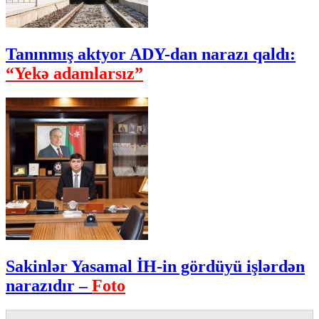
Tanınmış aktyor ADY-dan narazı qaldı:
“Yekə adamlarsız”
Sakinlər Yasamal İH-in gördüyü işlərdən
narazıdır –
Foto