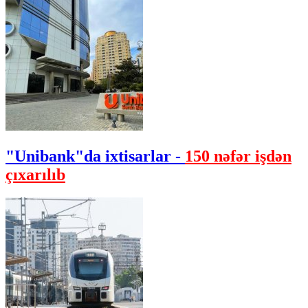
"Unibank"da ixtisarlar -
150 nəfər işdən
çıxarılıb