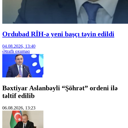
Ordubad RİH-ə yeni başçı təyin edildi
04.08.2026, 13:40
Ətraflı oxumaq
Bəxtiyar Aslanbəyli “Şöhrət” ordeni ilə
təltif edilib
06.08.2026, 13:23