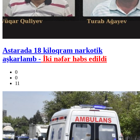
Astarada 18 kiloqram narkotik
aşkarlanıb -
İki nəfər həbs edildi
0
0
11