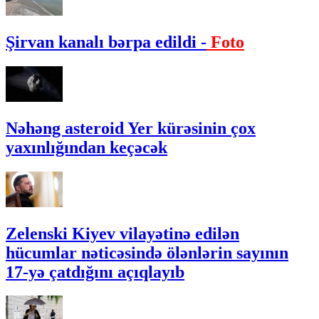
Şirvan kanalı bərpa edildi -
Foto
Nəhəng asteroid Yer kürəsinin çox
yaxınlığından keçəcək
Zelenski Kiyev vilayətinə edilən
hücumlar nəticəsində ölənlərin sayının
17-yə çatdığını açıqlayıb