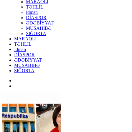
MARAQLI
TƏHLİL
İdman
DİASPOR
ƏDƏBİYYAT
MÜSAHİBƏ
SIĞORTA
MARAQLI
TƏHLİL
İdman
DİASPOR
ƏDƏBİYYAT
MÜSAHİBƏ
SIĞORTA