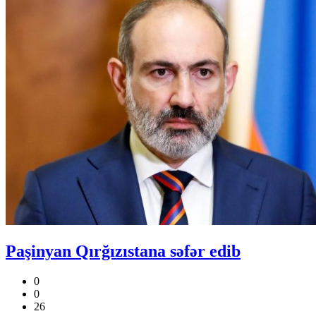
Paşinyan Qırğızıstana səfər edib
0
0
26