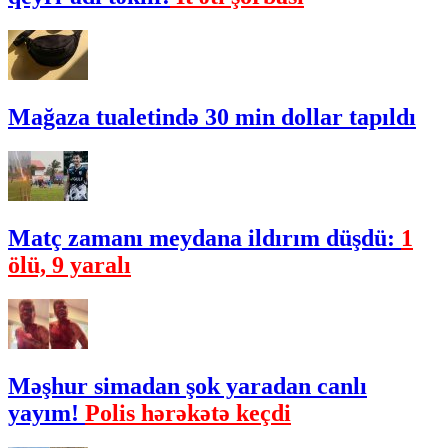
Mağaza tualetində 30 min dollar tapıldı
Matç zamanı meydana ildırım düşdü:
1
ölü, 9 yaralı
Məşhur simadan şok yaradan canlı
yayım!
Polis hərəkətə keçdi