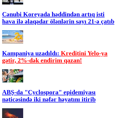
Cənubi Koreyada həddindən artıq isti
hava ilə əlaqədar ölənlərin sayı 21-ə çatıb
Kampaniya uzadıldı:
Kreditini Yelo-ya
gətir, 2%-dək endirim qazan!
ABŞ-da "Cyclospora" epidemiyası
nəticəsində iki nəfər həyatını itirib