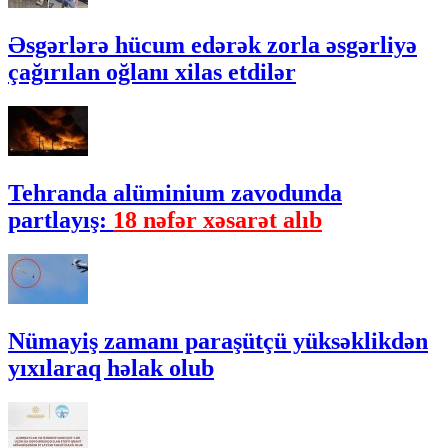
Əsgərlərə hücum edərək zorla əsgərliyə
çağırılan oğlanı xilas etdilər
Tehranda alüminium zavodunda
partlayış:
18 nəfər xəsarət alıb
Nümayiş zamanı paraşütçü yüksəklikdən
yıxılaraq həlak olub