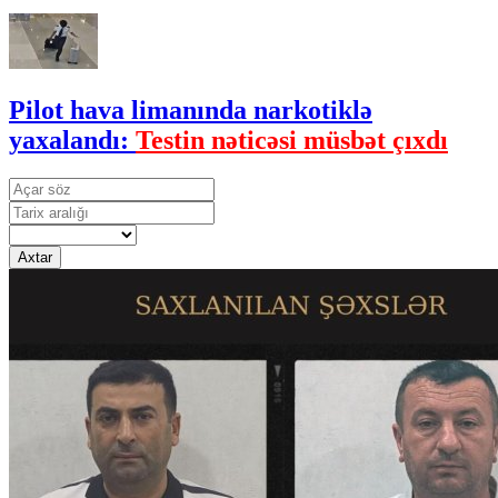
Pilot hava limanında narkotiklə
yaxalandı:
Testin nəticəsi müsbət çıxdı
Axtar