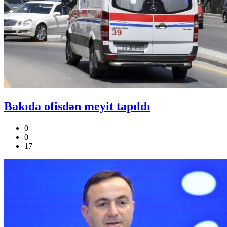
Bakıda ofisdən meyit tapıldı
0
0
17