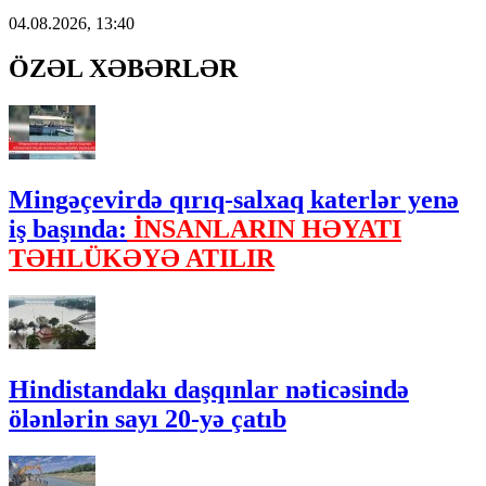
04.08.2026, 13:40
ÖZƏL XƏBƏRLƏR
Mingəçevirdə qırıq-salxaq katerlər yenə
iş başında:
İNSANLARIN HƏYATI
TƏHLÜKƏYƏ ATILIR
Hindistandakı daşqınlar nəticəsində
ölənlərin sayı 20-yə çatıb