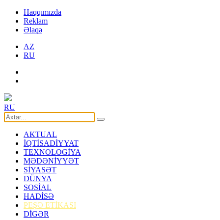
Haqqımızda
Reklam
Əlaqə
AZ
RU
RU
AKTUAL
İQTİSADİYYAT
TEXNOLOGİYA
MƏDƏNİYYƏT
SİYASƏT
DÜNYA
SOSİAL
HADİSƏ
PEŞƏ ETİKASI
DİGƏR