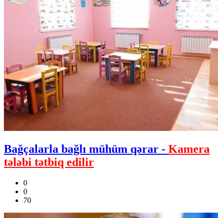
Bağçalarla bağlı mühüm qərar -
Kamera
tələbi tətbiq edilir
0
0
70