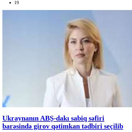
19
Ukraynanın ABŞ-dakı sabiq səfiri
barəsində girov qətimkan tədbiri seçilib