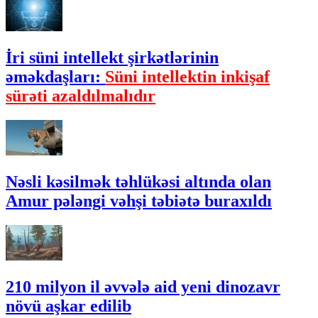
İri süni intellekt şirkətlərinin
əməkdaşları:
Süni intellektin inkişaf
sürəti azaldılmalıdır
Nəsli kəsilmək təhlükəsi altında olan
Amur pələngi vəhşi təbiətə buraxıldı
210 milyon il əvvələ aid yeni dinozavr
növü aşkar edilib