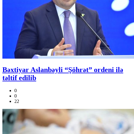
Bəxtiyar Aslanbəyli “Şöhrət” ordeni ilə
təltif edilib
0
0
22