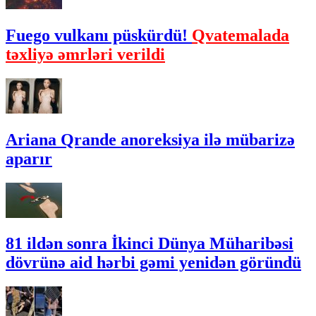
Fuego vulkanı püskürdü!
Qvatemalada
təxliyə əmrləri verildi
Ariana Qrande anoreksiya ilə mübarizə
aparır
81 ildən sonra İkinci Dünya Müharibəsi
dövrünə aid hərbi gəmi yenidən göründü