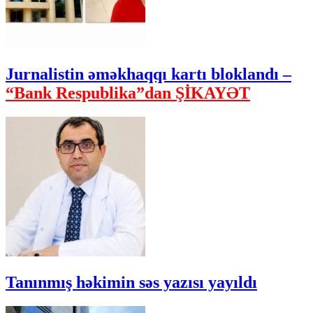
Jurnalistin əməkhaqqı kartı bloklandı –
“Bank Respublika”dan ŞİKAYƏT
Tanınmış həkimin səs yazısı yayıldı