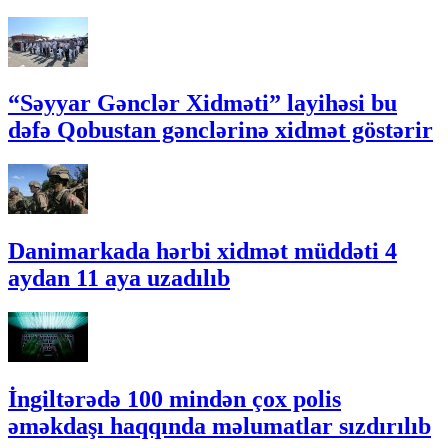
“Səyyar Gənclər Xidməti” layihəsi bu
dəfə Qobustan gənclərinə xidmət göstərir
Danimarkada hərbi xidmət müddəti 4
aydan 11 aya uzadılıb
İngiltərədə 100 mindən çox polis
əməkdaşı haqqında məlumatlar sızdırılıb