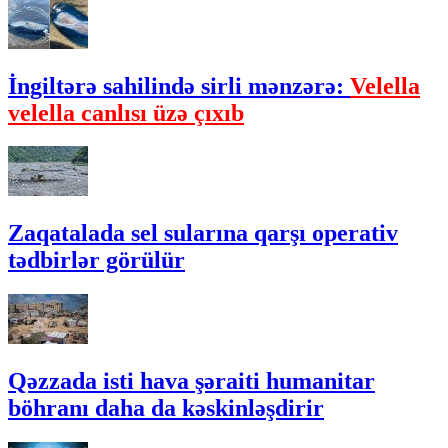
İngiltərə sahilində sirli mənzərə:
Velella
velella canlısı üzə çıxıb
Zaqatalada sel sularına qarşı operativ
tədbirlər görülür
Qəzzada isti hava şəraiti humanitar
böhranı daha da kəskinləşdirir