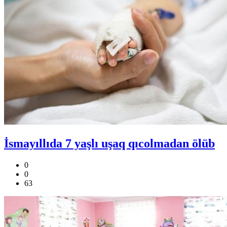
İsmayıllıda 7 yaşlı uşaq qıcolmadan ölüb
0
0
63