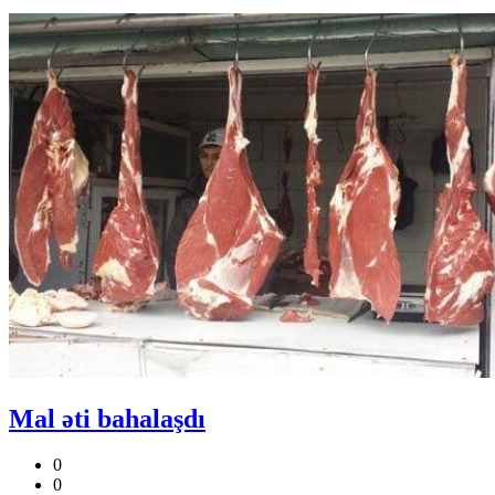
Mal əti bahalaşdı
0
0