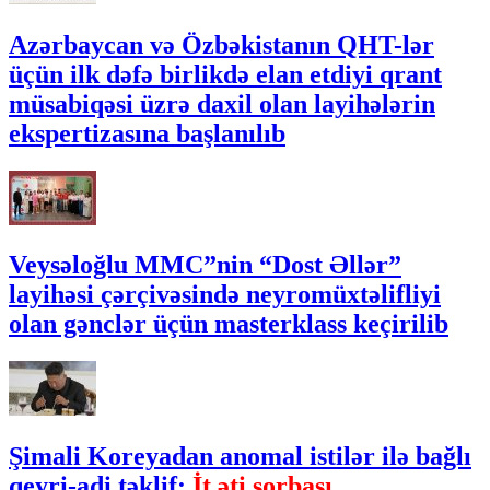
Azərbaycan və Özbəkistanın QHT-lər
üçün ilk dəfə birlikdə elan etdiyi qrant
müsabiqəsi üzrə daxil olan layihələrin
ekspertizasına başlanılıb
Veysəloğlu MMC”nin “Dost Əllər”
layihəsi çərçivəsində neyromüxtəlifliyi
olan gənclər üçün masterklass keçirilib
Şimali Koreyadan anomal istilər ilə bağlı
qeyri-adi təklif:
İt əti şorbası