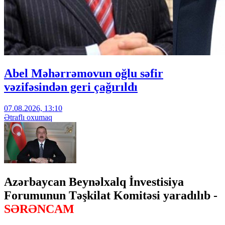
Abel Məhərrəmovun oğlu səfir
vəzifəsindən geri çağırıldı
07.08.2026, 13:10
Ətraflı oxumaq
Azərbaycan Beynəlxalq İnvestisiya
Forumunun Təşkilat Komitəsi yaradılıb -
SƏRƏNCAM