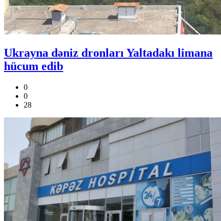
Ukrayna dəniz dronları Yaltadakı limana
hücum edib
0
0
28