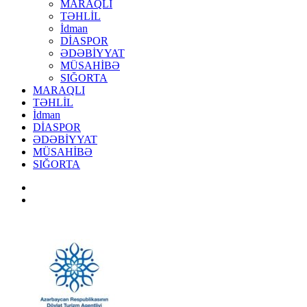
MARAQLI
TƏHLİL
İdman
DİASPOR
ƏDƏBİYYAT
MÜSAHİBƏ
SIĞORTA
MARAQLI
TƏHLİL
İdman
DİASPOR
ƏDƏBİYYAT
MÜSAHİBƏ
SIĞORTA