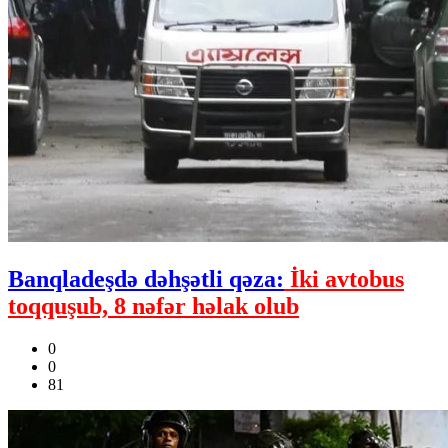
Banqladeşdə dəhşətli qəza:
İki avtobus
toqquşub, 8 nəfər həlak olub
0
0
81