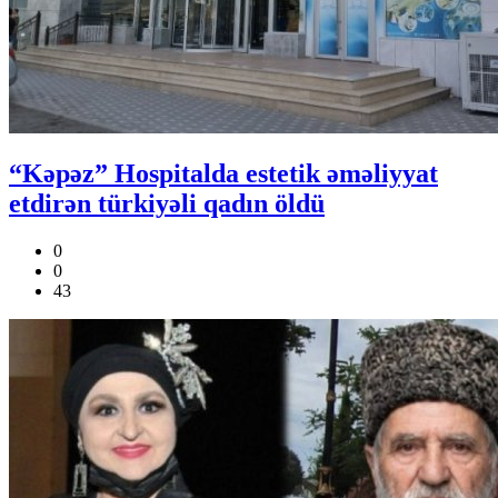
“Kəpəz” Hospitalda estetik əməliyyat
etdirən türkiyəli qadın öldü
0
0
43