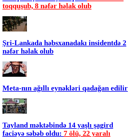
toqquşub, 8 nəfər həlak olub
Şri-Lankada həbsxanadakı insidentdə 2
nəfər həlak olub
Meta-nın ağıllı eynəkləri qadağan edilir
Tayland məktəbində 14 yaşlı şagird
faciəyə səbəb oldu:
7 ölü, 22 yaralı