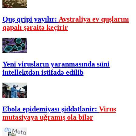
Quş qripi yayılır:
Avstraliya ev quşlarını
qapalı şəraitə keçirir
Yeni virusların yaranmasında süni
intellektdən istifadə edilib
Ebola epidemiyası şiddətlənir:
Virus
mutasiyaya uğramış ola bilər