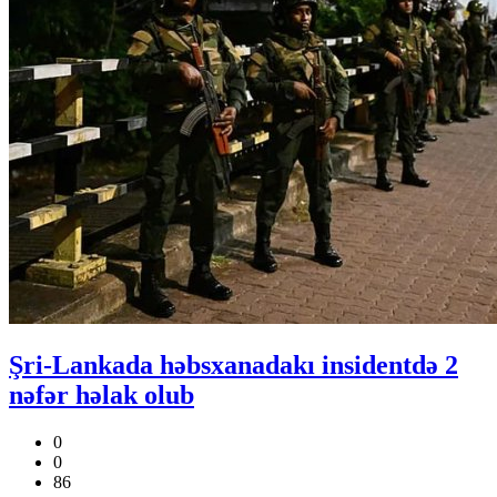
Şri-Lankada həbsxanadakı insidentdə 2
nəfər həlak olub
0
0
86