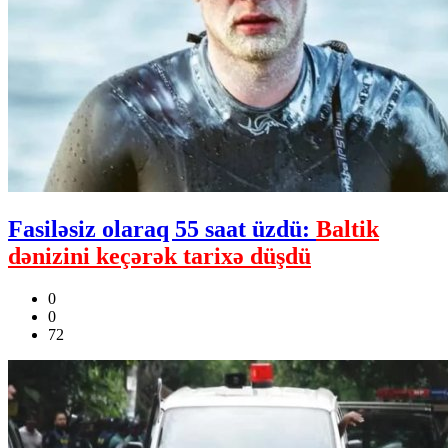
Fasiləsiz olaraq 55 saat üzdü:
Baltik
dənizini keçərək tarixə düşdü
0
0
72