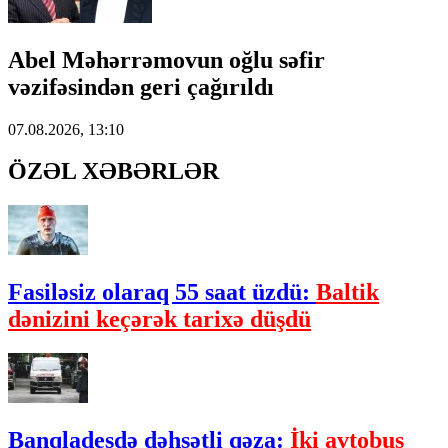
Abel Məhərrəmovun oğlu səfir
vəzifəsindən geri çağırıldı
07.08.2026, 13:10
ÖZƏL XƏBƏRLƏR
Fasiləsiz olaraq 55 saat üzdü:
Baltik
dənizini keçərək tarixə düşdü
Banqladeşdə dəhşətli qəza:
İki avtobus