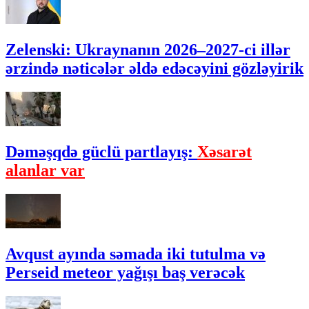
Zelenski: Ukraynanın 2026–2027-ci illər
ərzində nəticələr əldə edəcəyini gözləyirik
Dəməşqdə güclü partlayış:
Xəsarət
alanlar var
Avqust ayında səmada iki tutulma və
Perseid meteor yağışı baş verəcək