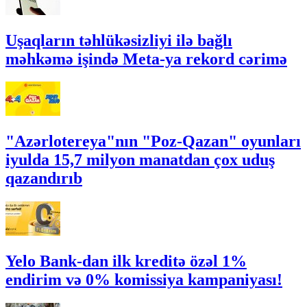
Uşaqların təhlükəsizliyi ilə bağlı
məhkəmə işində Meta-ya rekord cərimə
"Azərlotereya"nın "Poz-Qazan" oyunları
iyulda 15,7 milyon manatdan çox uduş
qazandırıb
Yelo Bank-dan ilk kreditə özəl 1%
endirim və 0% komissiya kampaniyası!