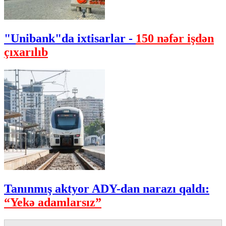
"Unibank"da ixtisarlar -
150 nəfər işdən
çıxarılıb
Tanınmış aktyor ADY-dan narazı qaldı:
“Yekə adamlarsız”