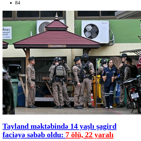
84
Tayland məktəbində 14 yaşlı şagird
faciəyə səbəb oldu:
7 ölü, 22 yaralı