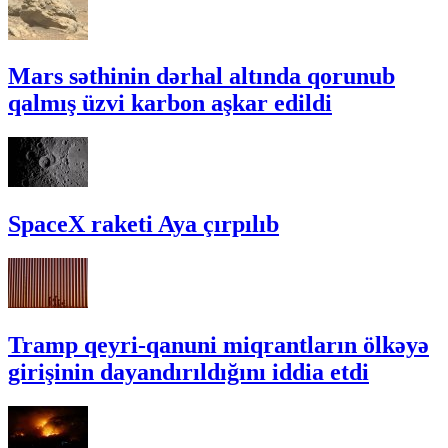
Mars səthinin dərhal altında qorunub
qalmış üzvi karbon aşkar edildi
SpaceX raketi Aya çırpılıb
Tramp qeyri-qanuni miqrantların ölkəyə
girişinin dayandırıldığını iddia etdi