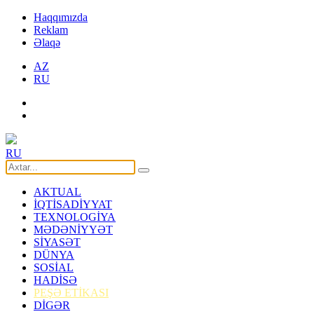
Haqqımızda
Reklam
Əlaqə
AZ
RU
RU
AKTUAL
İQTİSADİYYAT
TEXNOLOGİYA
MƏDƏNİYYƏT
SİYASƏT
DÜNYA
SOSİAL
HADİSƏ
PEŞƏ ETİKASI
DİGƏR