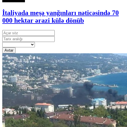
İtaliyada meşə yanğınları nəticəsində 70
000 hektar ərazi külə dönüb
Axtar