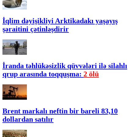
İqlim dəyişikliyi Arktikadakı yaşayış
şəraitini çətinləşdirir
İranda təhlükəsizlik qüvvələri ilə silahlı
qrup arasında toqquşma:
2 ölü
Brent markalı neftin bir bareli 83,10
dollardan satılır