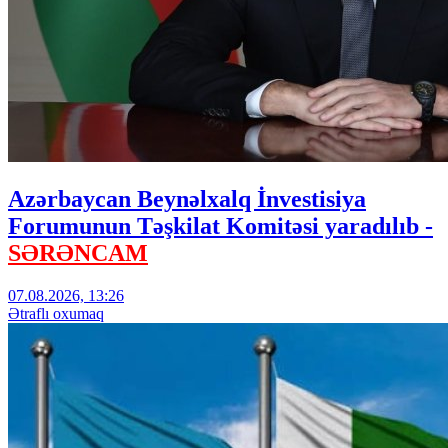
Azərbaycan Beynəlxalq İnvestisiya
Forumunun Təşkilat Komitəsi yaradılıb -
SƏRƏNCAM
07.08.2026, 13:26
Ətraflı oxumaq