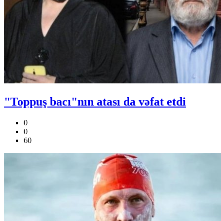
"Toppuş bacı"nın atası da vəfat etdi
0
0
60