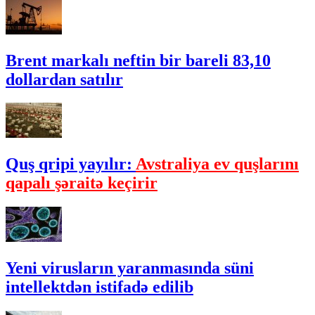
Brent markalı neftin bir bareli 83,10
dollardan satılır
Quş qripi yayılır:
Avstraliya ev quşlarını
qapalı şəraitə keçirir
Yeni virusların yaranmasında süni
intellektdən istifadə edilib