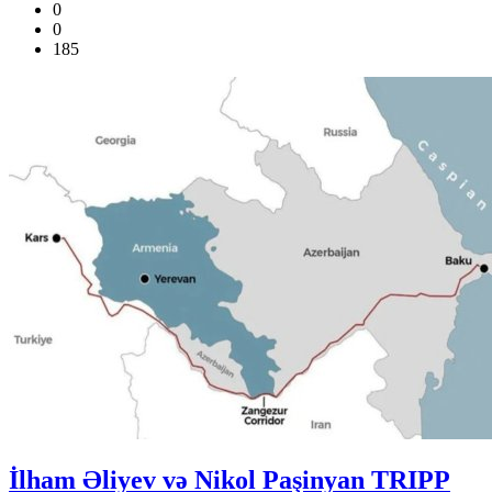
0
0
185
İlham Əliyev və Nikol Paşinyan TRIPP