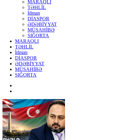
MARAQLI
TƏHLİL
İdman
DİASPOR
ƏDƏBİYYAT
MÜSAHİBƏ
SIĞORTA
MARAQLI
TƏHLİL
İdman
DİASPOR
ƏDƏBİYYAT
MÜSAHİBƏ
SIĞORTA