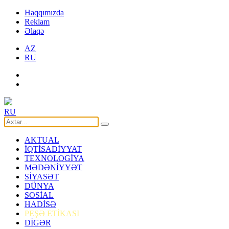
Haqqımızda
Reklam
Əlaqə
AZ
RU
RU
AKTUAL
İQTİSADİYYAT
TEXNOLOGİYA
MƏDƏNİYYƏT
SİYASƏT
DÜNYA
SOSİAL
HADİSƏ
PEŞƏ ETİKASI
DİGƏR