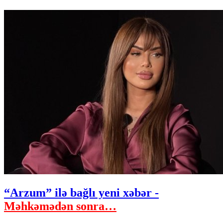
“Arzum” ilə bağlı yeni xəbər -
Məhkəmədən sonra…