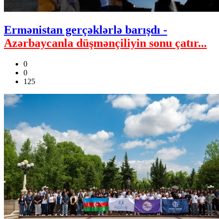
Ermənistan gerçəklərlə barışdı -
Azərbaycanla düşmənçiliyin sonu çatır...
0
0
125