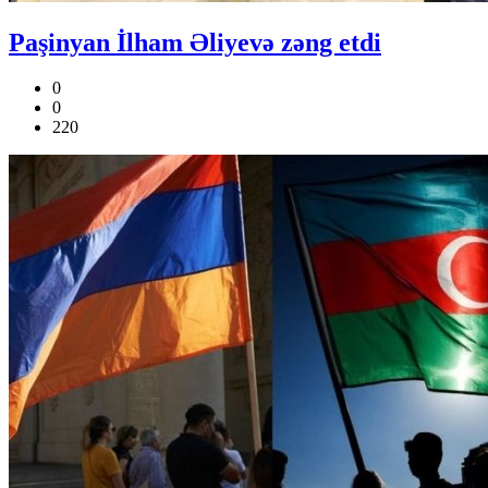
Paşinyan İlham Əliyevə zəng etdi
0
0
220