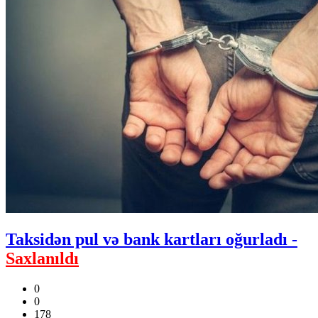
Taksidən pul və bank kartları oğurladı -
Saxlanıldı
0
0
178