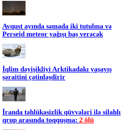
Avqust ayında səmada iki tutulma və
Perseid meteor yağışı baş verəcək
İqlim dəyişikliyi Arktikadakı yaşayış
şəraitini çətinləşdirir
İranda təhlükəsizlik qüvvələri ilə silahlı
qrup arasında toqquşma:
2 ölü