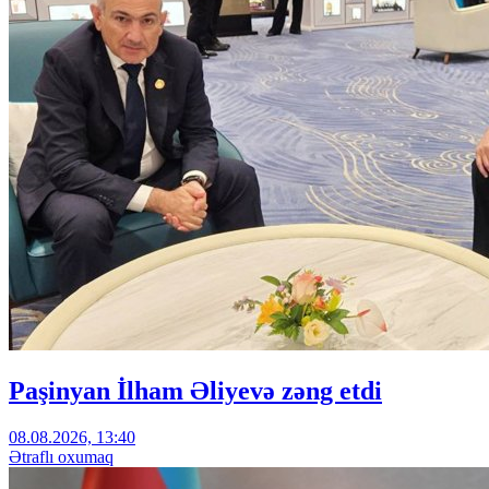
Paşinyan İlham Əliyevə zəng etdi
08.08.2026, 13:40
Ətraflı oxumaq