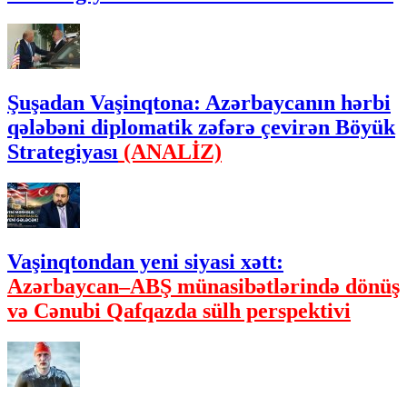
Şuşadan Vaşinqtona: Azərbaycanın hərbi
qələbəni diplomatik zəfərə çevirən Böyük
Strategiyası
(ANALİZ)
Vaşinqtondan yeni siyasi xətt:
Azərbaycan–ABŞ münasibətlərində dönüş
və Cənubi Qafqazda sülh perspektivi