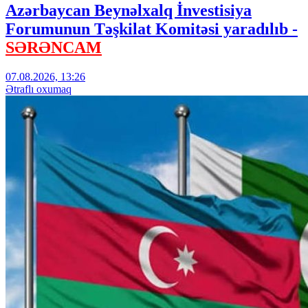
Azərbaycan Beynəlxalq İnvestisiya
Forumunun Təşkilat Komitəsi yaradılıb -
SƏRƏNCAM
07.08.2026, 13:26
Ətraflı oxumaq