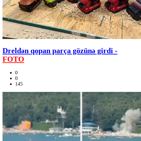
Dreldən qopan parça gözünə girdi -
FOTO
0
0
145