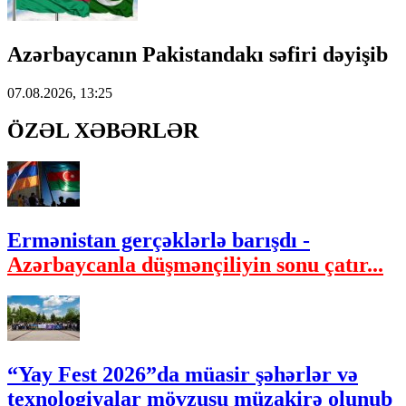
Azərbaycanın Pakistandakı səfiri dəyişib
07.08.2026, 13:25
ÖZƏL XƏBƏRLƏR
Ermənistan gerçəklərlə barışdı -
Azərbaycanla düşmənçiliyin sonu çatır...
“Yay Fest 2026”da müasir şəhərlər və
texnologiyalar mövzusu müzakirə olunub