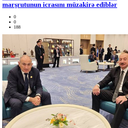
marşrutunun icrasını müzakirə ediblər
0
0
188