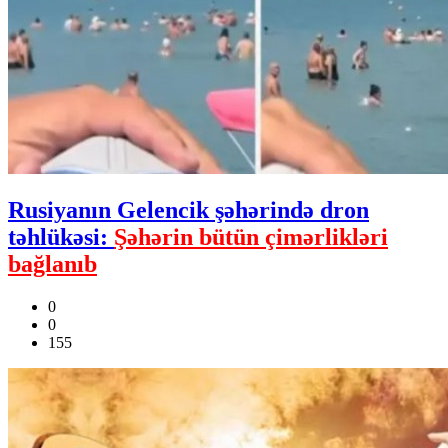
Rusiyanın Gelencik şəhərində dron
təhlükəsi:
Şəhərin bütün çimərlikləri
bağlanıb
0
0
155