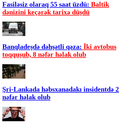
Fasiləsiz olaraq 55 saat üzdü:
Baltik
dənizini keçərək tarixə düşdü
Banqladeşdə dəhşətli qəza:
İki avtobus
toqquşub, 8 nəfər həlak olub
Şri-Lankada həbsxanadakı insidentdə 2
nəfər həlak olub