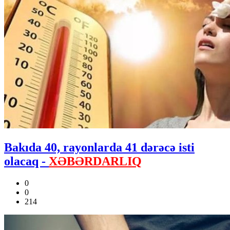
Bakıda 40, rayonlarda 41 dərəcə isti
olacaq -
XƏBƏRDARLIQ
0
0
214