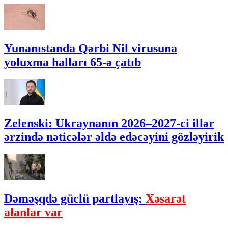
Yunanıstanda Qərbi Nil virusuna
yoluxma halları 65-ə çatıb
Zelenski: Ukraynanın 2026–2027-ci illər
ərzində nəticələr əldə edəcəyini gözləyirik
Dəməşqdə güclü partlayış:
Xəsarət
alanlar var