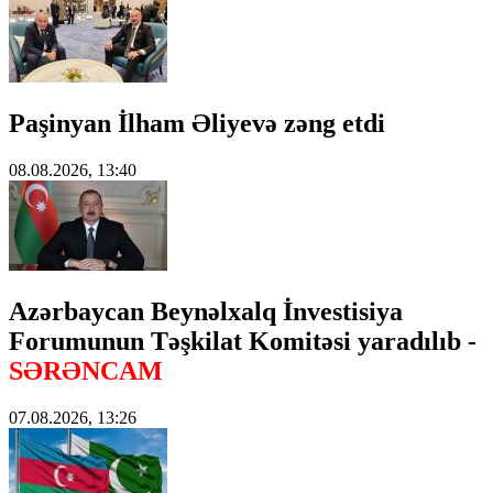
Paşinyan İlham Əliyevə zəng etdi
08.08.2026, 13:40
Azərbaycan Beynəlxalq İnvestisiya
Forumunun Təşkilat Komitəsi yaradılıb -
SƏRƏNCAM
07.08.2026, 13:26