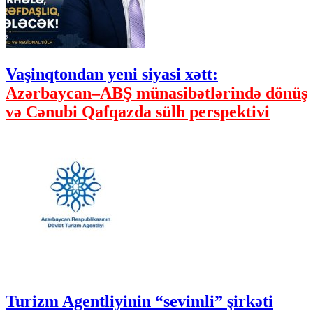
Vaşinqtondan yeni siyasi xətt:
Azərbaycan–ABŞ münasibətlərində dönüş
və Cənubi Qafqazda sülh perspektivi
Turizm Agentliyinin “sevimli” şirkəti