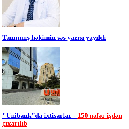
Tanınmış həkimin səs yazısı yayıldı
"Unibank"da ixtisarlar -
150 nəfər işdən
çıxarılıb