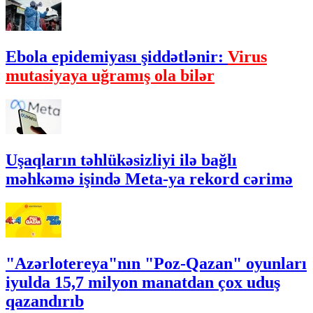
Ebola epidemiyası şiddətlənir:
Virus
mutasiyaya uğramış ola bilər
Uşaqların təhlükəsizliyi ilə bağlı
məhkəmə işində Meta-ya rekord cərimə
"Azərlotereya"nın "Poz-Qazan" oyunları
iyulda 15,7 milyon manatdan çox uduş
qazandırıb