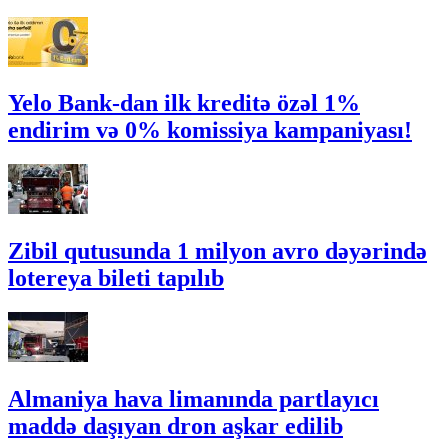
Yelo Bank-dan ilk kreditə özəl 1%
endirim və 0% komissiya kampaniyası!
Zibil qutusunda 1 milyon avro dəyərində
lotereya bileti tapılıb
Almaniya hava limanında partlayıcı
maddə daşıyan dron aşkar edilib