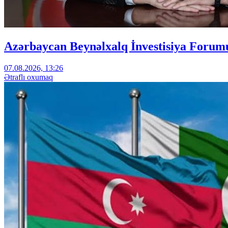
Azərbaycan Beynəlxalq İnvestisiya Forumu
07.08.2026, 13:26
Ətraflı oxumaq