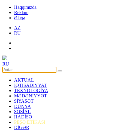
Haqqımızda
Reklam
Əlaqə
AZ
RU
RU
AKTUAL
İQTİSADİYYAT
TEXNOLOGİYA
MƏDƏNİYYƏT
SİYASƏT
DÜNYA
SOSİAL
HADİSƏ
PEŞƏ ETİKASI
DİGƏR