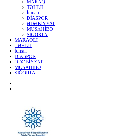
MARAQLI
TƏHLİL
İdman
DİASPOR
ƏDƏBİYYAT
MÜSAHİBƏ
SIĞORTA
MARAQLI
TƏHLİL
İdman
DİASPOR
ƏDƏBİYYAT
MÜSAHİBƏ
SIĞORTA