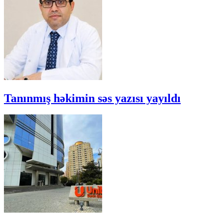
Tanınmış həkimin səs yazısı yayıldı