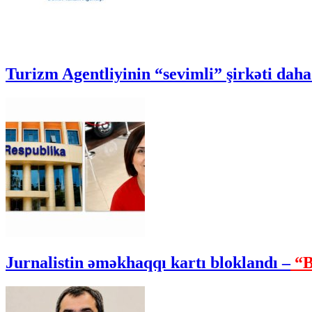
Turizm Agentliyinin “sevimli” şirkəti daha 
Jurnalistin əməkhaqqı kartı bloklandı –
“B