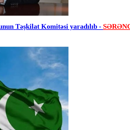
nun Təşkilat Komitəsi yaradılıb -
SƏRƏN