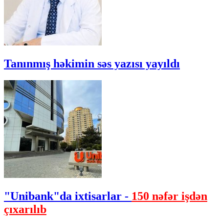
Tanınmış həkimin səs yazısı yayıldı
"Unibank"da ixtisarlar -
150 nəfər işdən
çıxarılıb