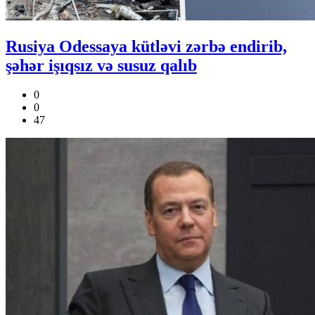
Rusiya Odessaya kütləvi zərbə endirib,
şəhər işıqsız və susuz qalıb
0
0
47