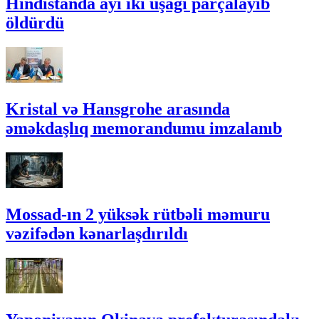
Hindistanda ayı iki uşağı parçalayıb
öldürdü
Kristal və Hansgrohe arasında
əməkdaşlıq memorandumu imzalanıb
Mossad-ın 2 yüksək rütbəli məmuru
vəzifədən kənarlaşdırıldı