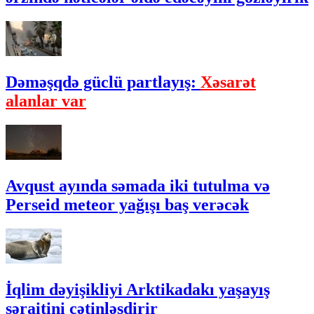
Dəməşqdə güclü partlayış:
Xəsarət
alanlar var
Avqust ayında səmada iki tutulma və
Perseid meteor yağışı baş verəcək
İqlim dəyişikliyi Arktikadakı yaşayış
şəraitini çətinləşdirir