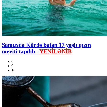
Samuxda Kürdə batan 17 yaşlı qızın
meyiti tapılıb -
YENİLƏNİB
0
0
10