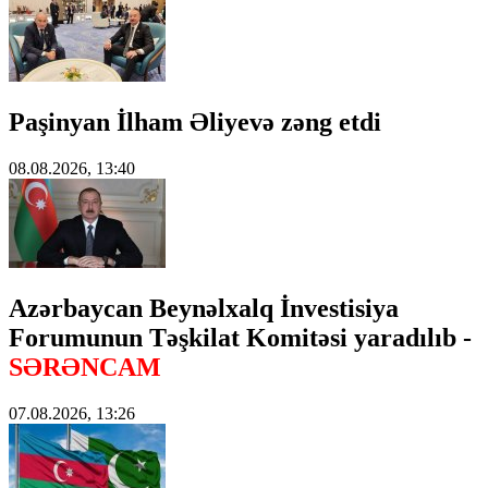
Paşinyan İlham Əliyevə zəng etdi
08.08.2026, 13:40
Azərbaycan Beynəlxalq İnvestisiya
Forumunun Təşkilat Komitəsi yaradılıb -
SƏRƏNCAM
07.08.2026, 13:26