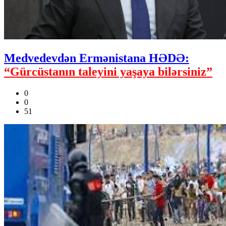
Medvedevdən Ermənistana HƏDƏ:
“Gürcüstanın taleyini yaşaya bilərsiniz”
0
0
51