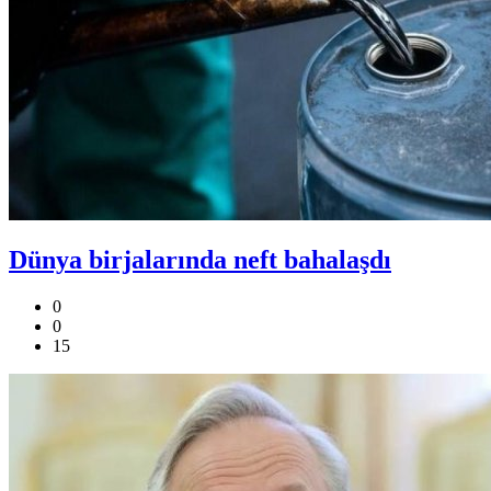
Dünya birjalarında neft bahalaşdı
0
0
15