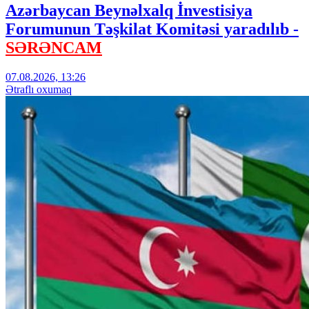
Azərbaycan Beynəlxalq İnvestisiya
Forumunun Təşkilat Komitəsi yaradılıb -
SƏRƏNCAM
07.08.2026, 13:26
Ətraflı oxumaq