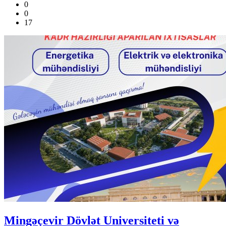
0
0
17
Mingəçevir Dövlət Universiteti və