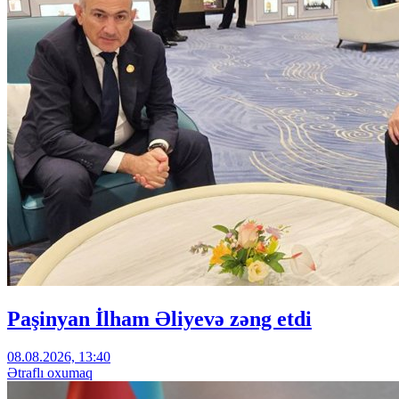
Paşinyan İlham Əliyevə zəng etdi
08.08.2026, 13:40
Ətraflı oxumaq