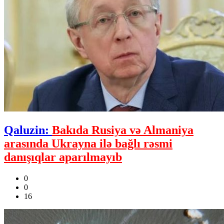
Qaluzin:
Bakıda Rusiya və Almaniya
arasında Ukrayna ilə bağlı rəsmi
danışıqlar aparılmayıb
0
0
16