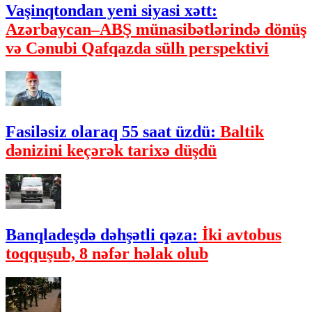
Vaşinqtondan yeni siyasi xətt:
Azərbaycan–ABŞ münasibətlərində dönüş
və Cənubi Qafqazda sülh perspektivi
Fasiləsiz olaraq 55 saat üzdü:
Baltik
dənizini keçərək tarixə düşdü
Banqladeşdə dəhşətli qəza:
İki avtobus
toqquşub, 8 nəfər həlak olub