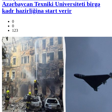
Azərbaycan Texniki Universiteti birgə
kadr hazirliğina start verir
0
0
123