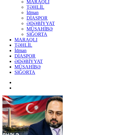
MARAQLI
TƏHLİL
İdman
DİASPOR
ƏDƏBİYYAT
MÜSAHİBƏ
SIĞORTA
MARAQLI
TƏHLİL
İdman
DİASPOR
ƏDƏBİYYAT
MÜSAHİBƏ
SIĞORTA