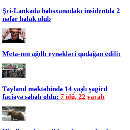
Şri-Lankada həbsxanadakı insidentdə 2
nəfər həlak olub
Meta-nın ağıllı eynəkləri qadağan edilir
Tayland məktəbində 14 yaşlı şagird
faciəyə səbəb oldu:
7 ölü, 22 yaralı