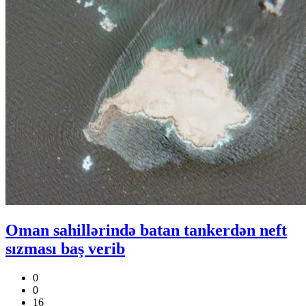
Oman sahillərində batan tankerdən neft
sızması baş verib
0
0
16