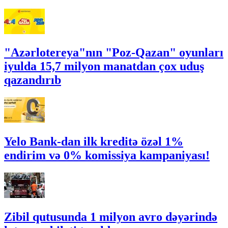
"Azərlotereya"nın "Poz-Qazan" oyunları
iyulda 15,7 milyon manatdan çox uduş
qazandırıb
Yelo Bank-dan ilk kreditə özəl 1%
endirim və 0% komissiya kampaniyası!
Zibil qutusunda 1 milyon avro dəyərində