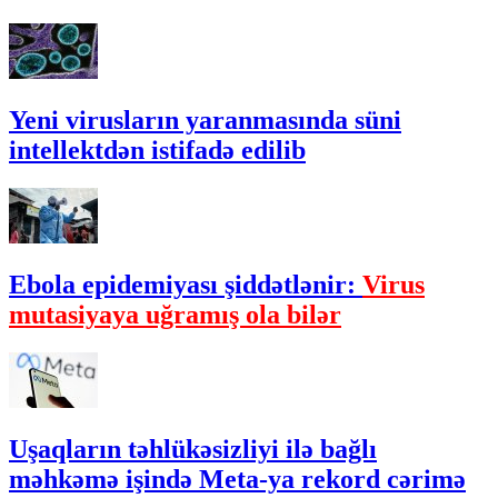
Yeni virusların yaranmasında süni
intellektdən istifadə edilib
Ebola epidemiyası şiddətlənir:
Virus
mutasiyaya uğramış ola bilər
Uşaqların təhlükəsizliyi ilə bağlı
məhkəmə işində Meta-ya rekord cərimə