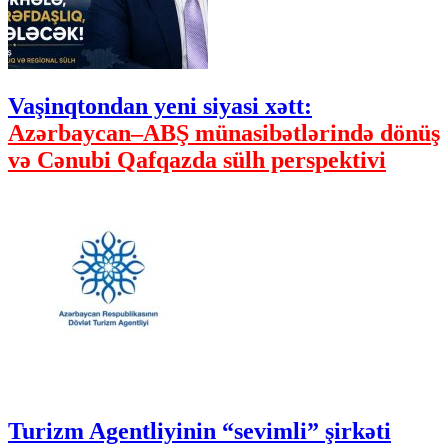
Vaşinqtondan yeni siyasi xətt:
Azərbaycan–ABŞ münasibətlərində dönüş
və Cənubi Qafqazda sülh perspektivi
Turizm Agentliyinin “sevimli” şirkəti