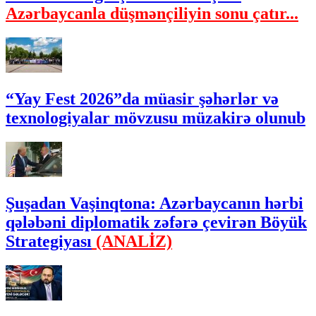
Azərbaycanla düşmənçiliyin sonu çatır...
“Yay Fest 2026”da müasir şəhərlər və
texnologiyalar mövzusu müzakirə olunub
Şuşadan Vaşinqtona: Azərbaycanın hərbi
qələbəni diplomatik zəfərə çevirən Böyük
Strategiyası
(ANALİZ)