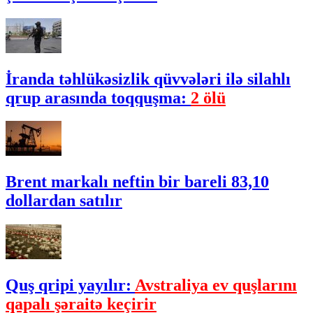
İranda təhlükəsizlik qüvvələri ilə silahlı
qrup arasında toqquşma:
2 ölü
Brent markalı neftin bir bareli 83,10
dollardan satılır
Quş qripi yayılır:
Avstraliya ev quşlarını
qapalı şəraitə keçirir