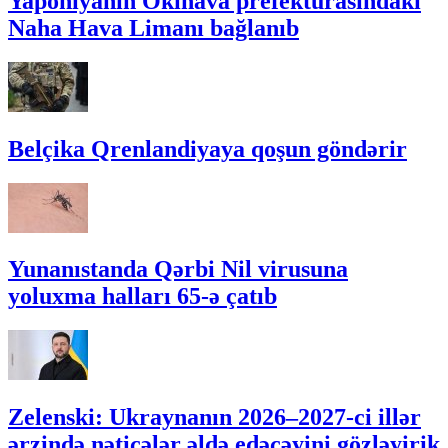
Yaponiyanın Okinava prefekturasındakı
Naha Hava Limanı bağlanıb
Belçika Qrenlandiyaya qoşun göndərir
Yunanıstanda Qərbi Nil virusuna
yoluxma halları 65-ə çatıb
Zelenski: Ukraynanın 2026–2027-ci illər
ərzində nəticələr əldə edəcəyini gözləyirik