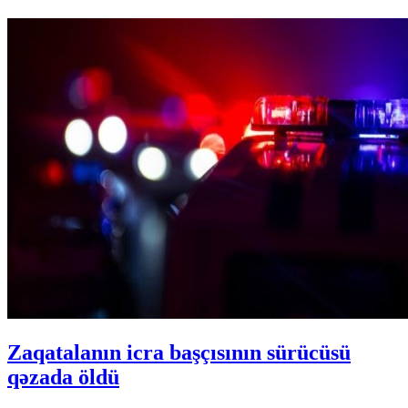
Zaqatalanın icra başçısının sürücüsü
qəzada öldü