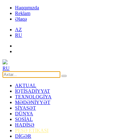
Haqqımızda
Reklam
Əlaqə
AZ
RU
RU
AKTUAL
İQTİSADİYYAT
TEXNOLOGİYA
MƏDƏNİYYƏT
SİYASƏT
DÜNYA
SOSİAL
HADİSƏ
PEŞƏ ETİKASI
DİGƏR