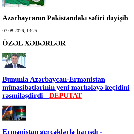
Azərbaycanın Pakistandakı səfiri dəyişib
07.08.2026, 13:25
ÖZƏL XƏBƏRLƏR
Bununla Azərbaycan-Ermənistan
münasibətlərinin yeni mərhələyə keçidini
rəsmiləşdirdi -
DEPUTAT
Ermənistan gerçəklərlə barışdı -