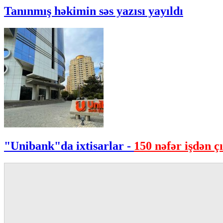
Tanınmış həkimin səs yazısı yayıldı
"Unibank"da ixtisarlar -
150 nəfər işdən çı