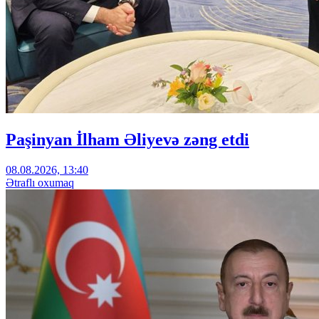
Paşinyan İlham Əliyevə zəng etdi
08.08.2026, 13:40
Ətraflı oxumaq