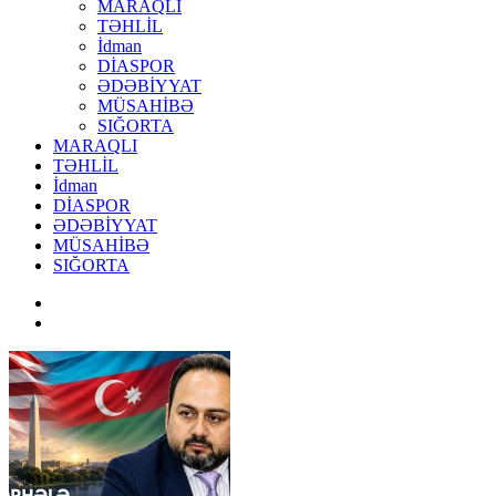
MARAQLI
TƏHLİL
İdman
DİASPOR
ƏDƏBİYYAT
MÜSAHİBƏ
SIĞORTA
MARAQLI
TƏHLİL
İdman
DİASPOR
ƏDƏBİYYAT
MÜSAHİBƏ
SIĞORTA