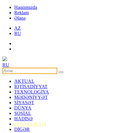
Haqqımızda
Reklam
Əlaqə
AZ
RU
RU
AKTUAL
İQTİSADİYYAT
TEXNOLOGİYA
MƏDƏNİYYƏT
SİYASƏT
DÜNYA
SOSİAL
HADİSƏ
PEŞƏ ETİKASI
DİGƏR