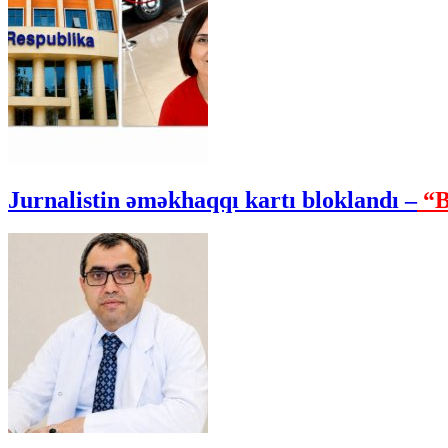
Jurnalistin əməkhaqqı kartı bloklandı –
“B