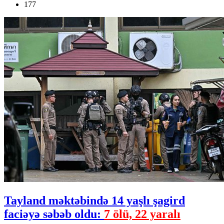
177
Tayland məktəbində 14 yaşlı şagird
faciəyə səbəb oldu:
7 ölü, 22 yaralı