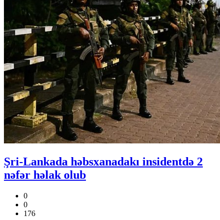
Şri-Lankada həbsxanadakı insidentdə 2
nəfər həlak olub
0
0
176