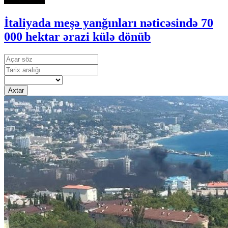
İtaliyada meşə yanğınları nəticəsində 70
000 hektar ərazi külə dönüb
Axtar