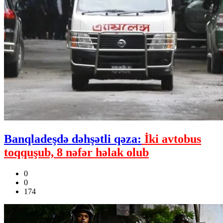
Banqladeşdə dəhşətli qəza:
İki avtobus
toqquşub, 8 nəfər həlak olub
0
0
174