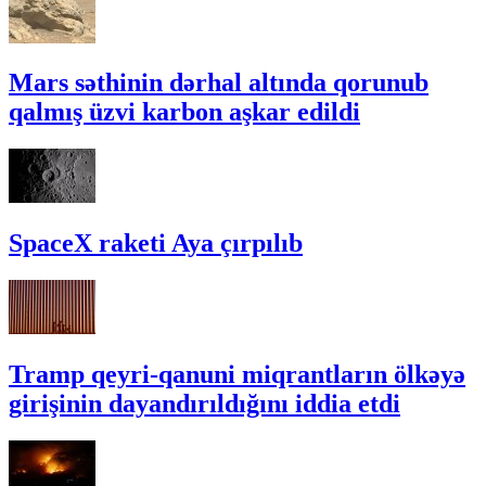
Mars səthinin dərhal altında qorunub
qalmış üzvi karbon aşkar edildi
SpaceX raketi Aya çırpılıb
Tramp qeyri-qanuni miqrantların ölkəyə
girişinin dayandırıldığını iddia etdi