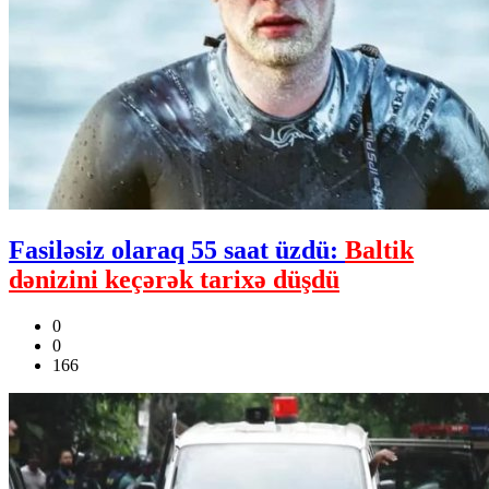
Fasiləsiz olaraq 55 saat üzdü:
Baltik
dənizini keçərək tarixə düşdü
0
0
166