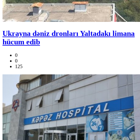
Ukrayna dəniz dronları Yaltadakı limana
hücum edib
0
0
125