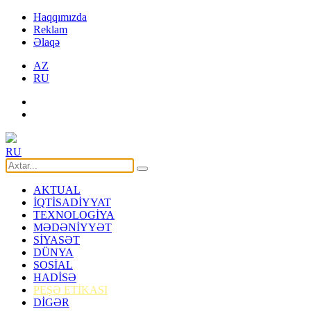
Haqqımızda
Reklam
Əlaqə
AZ
RU
RU
AKTUAL
İQTİSADİYYAT
TEXNOLOGİYA
MƏDƏNİYYƏT
SİYASƏT
DÜNYA
SOSİAL
HADİSƏ
PEŞƏ ETİKASI
DİGƏR