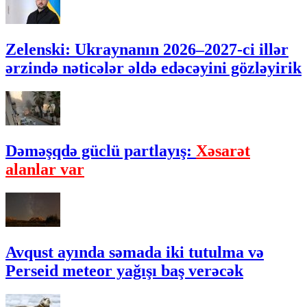
Zelenski: Ukraynanın 2026–2027-ci illər
ərzində nəticələr əldə edəcəyini gözləyirik
Dəməşqdə güclü partlayış:
Xəsarət
alanlar var
Avqust ayında səmada iki tutulma və
Perseid meteor yağışı baş verəcək