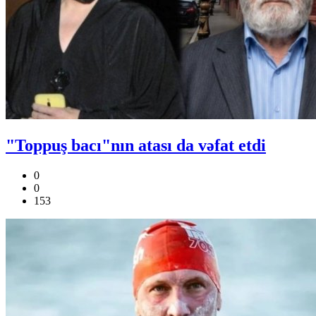
"Toppuş bacı"nın atası da vəfat etdi
0
0
153