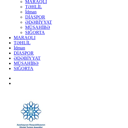
MARAQLI
TƏHLİL
İdman
DİASPOR
ƏDƏBİYYAT
MÜSAHİBƏ
SIĞORTA
MARAQLI
TƏHLİL
İdman
DİASPOR
ƏDƏBİYYAT
MÜSAHİBƏ
SIĞORTA