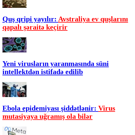
Quş qripi yayılır:
Avstraliya ev quşlarını
qapalı şəraitə keçirir
Yeni virusların yaranmasında süni
intellektdən istifadə edilib
Ebola epidemiyası şiddətlənir:
Virus
mutasiyaya uğramış ola bilər