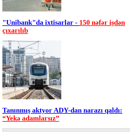
"Unibank"da ixtisarlar -
150 nəfər işdən
çıxarılıb
Tanınmış aktyor ADY-dan narazı qaldı:
“Yekə adamlarsız”