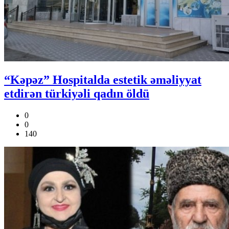
“Kəpəz” Hospitalda estetik əməliyyat
etdirən türkiyəli qadın öldü
0
0
140