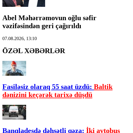
Abel Məhərrəmovun oğlu səfir
vəzifəsindən geri çağırıldı
07.08.2026, 13:10
ÖZƏL XƏBƏRLƏR
Fasiləsiz olaraq 55 saat üzdü:
Baltik
dənizini keçərək tarixə düşdü
Banqladeşdə dəhşətli qəza:
İki avtobus