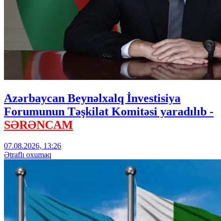
Azərbaycan Beynəlxalq İnvestisiya
Forumunun Təşkilat Komitəsi yaradılıb -
SƏRƏNCAM
07.08.2026, 13:26
Ətraflı oxumaq