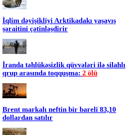
İqlim dəyişikliyi Arktikadakı yaşayış
şəraitini çətinləşdirir
İranda təhlükəsizlik qüvvələri ilə silahlı
qrup arasında toqquşma:
2 ölü
Brent markalı neftin bir bareli 83,10
dollardan satılır