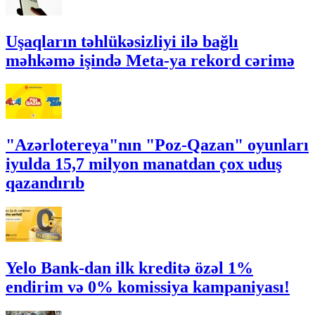
Uşaqların təhlükəsizliyi ilə bağlı
məhkəmə işində Meta-ya rekord cərimə
"Azərlotereya"nın "Poz-Qazan" oyunları
iyulda 15,7 milyon manatdan çox uduş
qazandırıb
Yelo Bank-dan ilk kreditə özəl 1%
endirim və 0% komissiya kampaniyası!