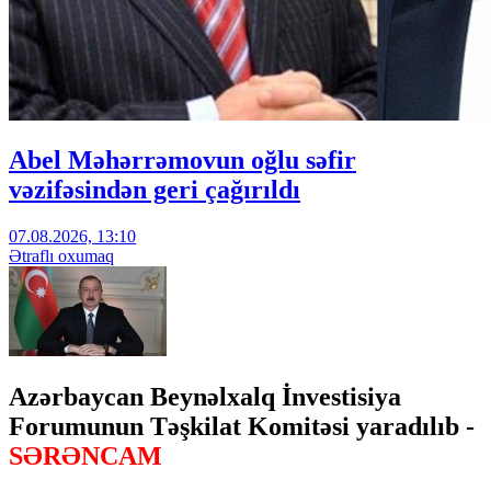
Abel Məhərrəmovun oğlu səfir
vəzifəsindən geri çağırıldı
07.08.2026, 13:10
Ətraflı oxumaq
Azərbaycan Beynəlxalq İnvestisiya
Forumunun Təşkilat Komitəsi yaradılıb -
SƏRƏNCAM