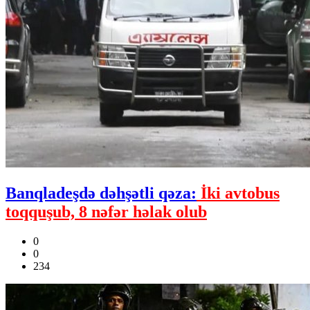
Banqladeşdə dəhşətli qəza:
İki avtobus
toqquşub, 8 nəfər həlak olub
0
0
234