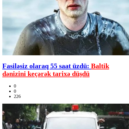
Fasiləsiz olaraq 55 saat üzdü:
Baltik
dənizini keçərək tarixə düşdü
0
0
226