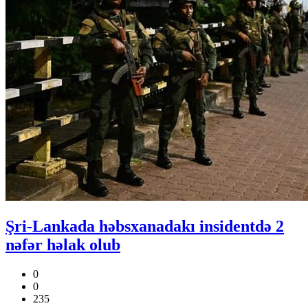
Şri-Lankada həbsxanadakı insidentdə 2
nəfər həlak olub
0
0
235