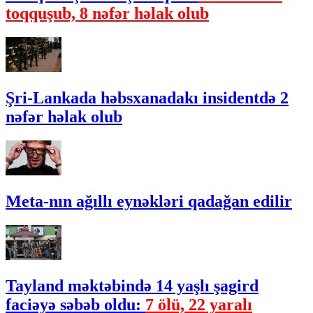
toqquşub, 8 nəfər həlak olub
Şri-Lankada həbsxanadakı insidentdə 2
nəfər həlak olub
Meta-nın ağıllı eynəkləri qadağan edilir
Tayland məktəbində 14 yaşlı şagird
faciəyə səbəb oldu:
7 ölü, 22 yaralı