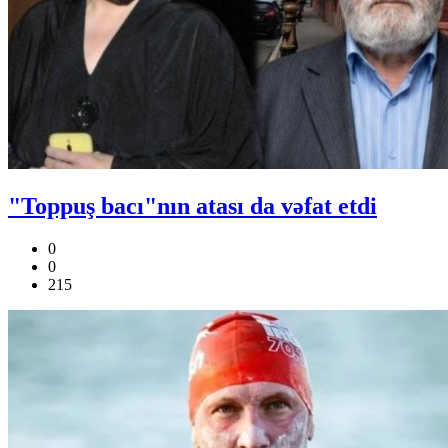
"Toppuş bacı"nın atası da vəfat etdi
0
0
215