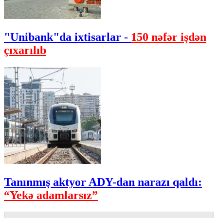
"Unibank"da ixtisarlar -
150 nəfər işdən
çıxarılıb
Tanınmış aktyor ADY-dan narazı qaldı:
“Yekə adamlarsız”