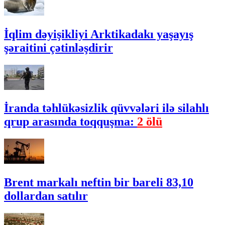
İqlim dəyişikliyi Arktikadakı yaşayış
şəraitini çətinləşdirir
İranda təhlükəsizlik qüvvələri ilə silahlı
qrup arasında toqquşma:
2 ölü
Brent markalı neftin bir bareli 83,10
dollardan satılır