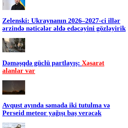
Zelenski: Ukraynanın 2026–2027-ci illər
ərzində nəticələr əldə edəcəyini gözləyirik
Dəməşqdə güclü partlayış:
Xəsarət
alanlar var
Avqust ayında səmada iki tutulma və
Perseid meteor yağışı baş verəcək