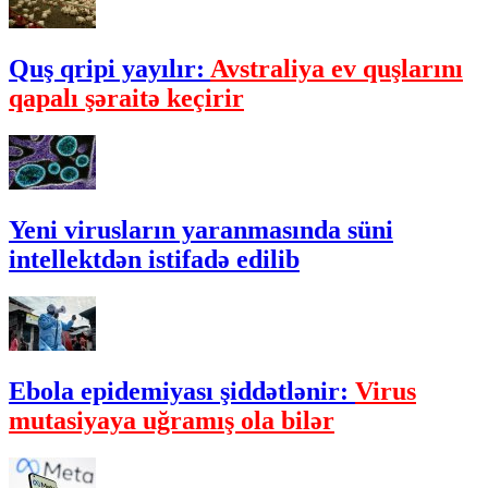
Quş qripi yayılır:
Avstraliya ev quşlarını
qapalı şəraitə keçirir
Yeni virusların yaranmasında süni
intellektdən istifadə edilib
Ebola epidemiyası şiddətlənir:
Virus
mutasiyaya uğramış ola bilər