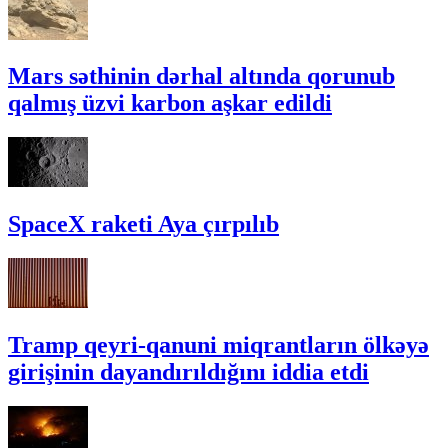
Mars səthinin dərhal altında qorunub
qalmış üzvi karbon aşkar edildi
SpaceX raketi Aya çırpılıb
Tramp qeyri-qanuni miqrantların ölkəyə
girişinin dayandırıldığını iddia etdi