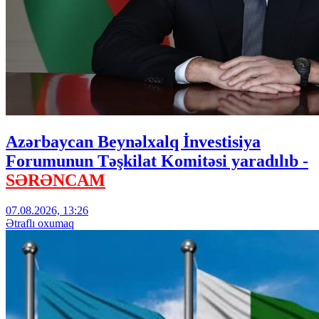
Azərbaycan Beynəlxalq İnvestisiya
Forumunun Təşkilat Komitəsi yaradılıb -
SƏRƏNCAM
07.08.2026, 13:26
Ətraflı oxumaq