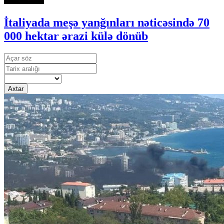
İtaliyada meşə yanğınları nəticəsində 70
000 hektar ərazi külə dönüb
Axtar