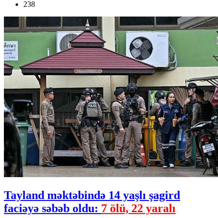
238
Tayland məktəbində 14 yaşlı şagird
faciəyə səbəb oldu:
7 ölü, 22 yaralı