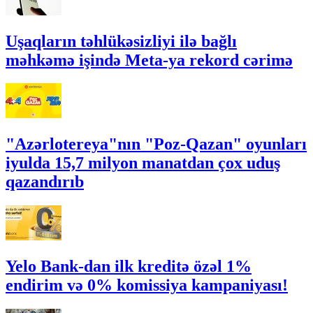
Uşaqların təhlükəsizliyi ilə bağlı
məhkəmə işində Meta-ya rekord cərimə
"Azərlotereya"nın "Poz-Qazan" oyunları
iyulda 15,7 milyon manatdan çox uduş
qazandırıb
Yelo Bank-dan ilk kreditə özəl 1%
endirim və 0% komissiya kampaniyası!