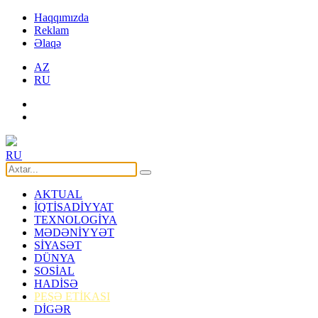
Haqqımızda
Reklam
Əlaqə
AZ
RU
RU
AKTUAL
İQTİSADİYYAT
TEXNOLOGİYA
MƏDƏNİYYƏT
SİYASƏT
DÜNYA
SOSİAL
HADİSƏ
PEŞƏ ETİKASI
DİGƏR