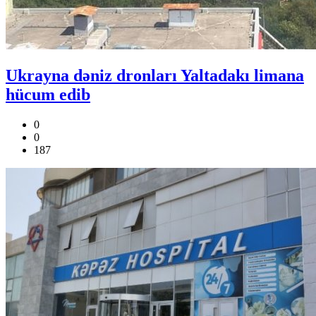
Ukrayna dəniz dronları Yaltadakı limana
hücum edib
0
0
187