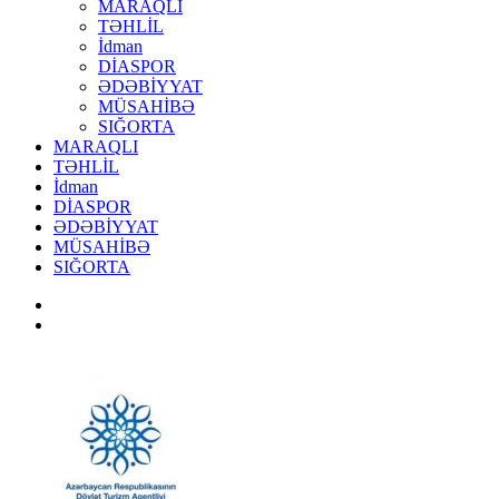
MARAQLI
TƏHLİL
İdman
DİASPOR
ƏDƏBİYYAT
MÜSAHİBƏ
SIĞORTA
MARAQLI
TƏHLİL
İdman
DİASPOR
ƏDƏBİYYAT
MÜSAHİBƏ
SIĞORTA