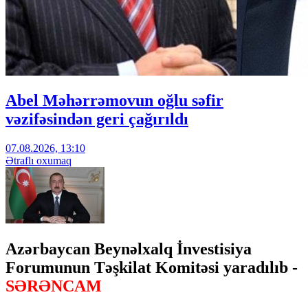
Abel Məhərrəmovun oğlu səfir
vəzifəsindən geri çağırıldı
07.08.2026, 13:10
Ətraflı oxumaq
Azərbaycan Beynəlxalq İnvestisiya
Forumunun Təşkilat Komitəsi yaradılıb -
SƏRƏNCAM