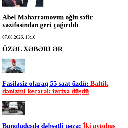
Abel Məhərrəmovun oğlu səfir
vəzifəsindən geri çağırıldı
07.08.2026, 13:10
ÖZƏL XƏBƏRLƏR
Fasiləsiz olaraq 55 saat üzdü:
Baltik
dənizini keçərək tarixə düşdü
Banqladeşdə dəhşətli qəza:
İki avtobus