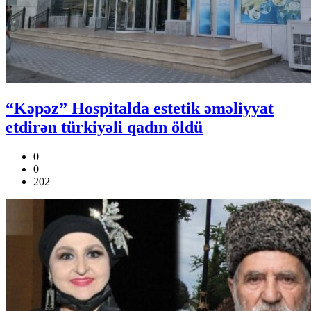
“Kəpəz” Hospitalda estetik əməliyyat
etdirən türkiyəli qadın öldü
0
0
202