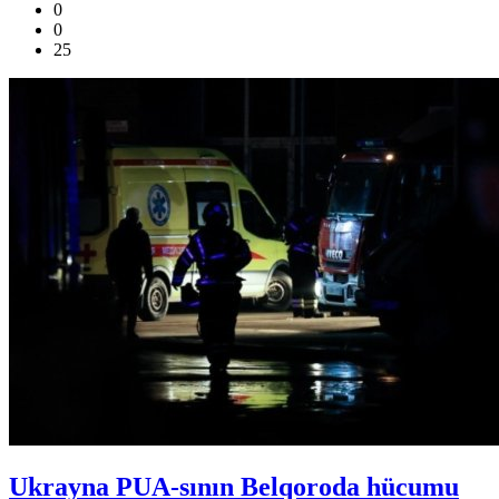
0
0
25
Ukrayna PUA-sının Belqoroda hücumu