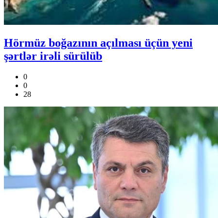
Hörmüz boğazının açılması üçün yeni
şərtlər irəli sürülüb
0
0
28