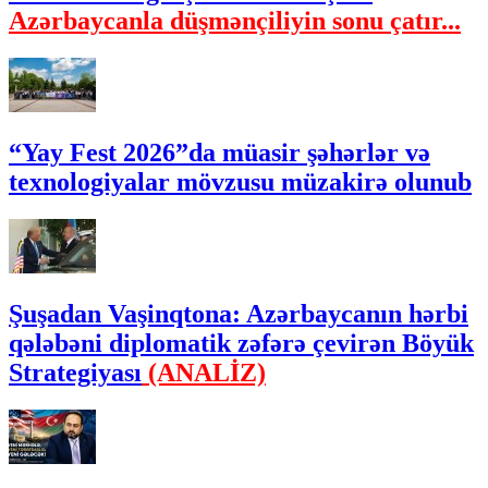
Azərbaycanla düşmənçiliyin sonu çatır...
“Yay Fest 2026”da müasir şəhərlər və
texnologiyalar mövzusu müzakirə olunub
Şuşadan Vaşinqtona: Azərbaycanın hərbi
qələbəni diplomatik zəfərə çevirən Böyük
Strategiyası
(ANALİZ)