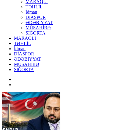
MARAQLI
TƏHLİL
İdman
DİASPOR
ƏDƏBİYYAT
MÜSAHİBƏ
SIĞORTA
MARAQLI
TƏHLİL
İdman
DİASPOR
ƏDƏBİYYAT
MÜSAHİBƏ
SIĞORTA