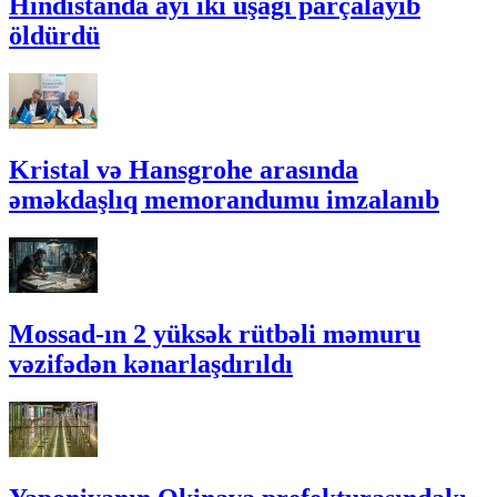
Hindistanda ayı iki uşağı parçalayıb
öldürdü
Kristal və Hansgrohe arasında
əməkdaşlıq memorandumu imzalanıb
Mossad-ın 2 yüksək rütbəli məmuru
vəzifədən kənarlaşdırıldı