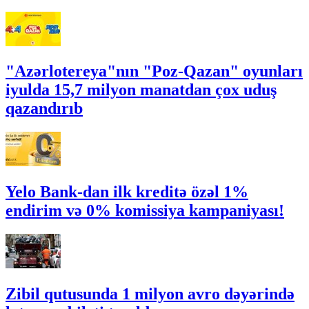
"Azərlotereya"nın "Poz-Qazan" oyunları
iyulda 15,7 milyon manatdan çox uduş
qazandırıb
Yelo Bank-dan ilk kreditə özəl 1%
endirim və 0% komissiya kampaniyası!
Zibil qutusunda 1 milyon avro dəyərində