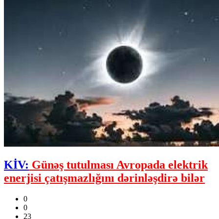
KİV:
Günəş tutulması Avropada elektrik
enerjisi çatışmazlığını dərinləşdirə bilər
0
0
23