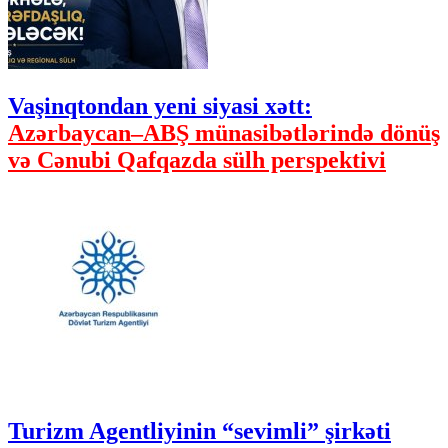
Vaşinqtondan yeni siyasi xətt:
Azərbaycan–ABŞ münasibətlərində dönüş
və Cənubi Qafqazda sülh perspektivi
Turizm Agentliyinin “sevimli” şirkəti