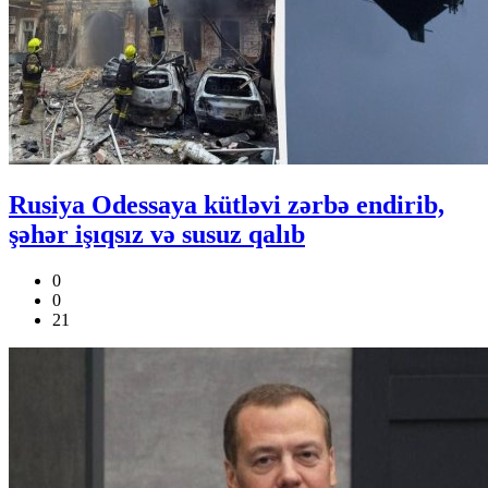
Rusiya Odessaya kütləvi zərbə endirib,
şəhər işıqsız və susuz qalıb
0
0
21