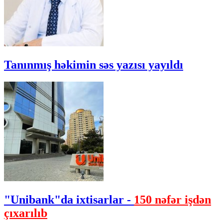
Tanınmış həkimin səs yazısı yayıldı
"Unibank"da ixtisarlar -
150 nəfər işdən
çıxarılıb