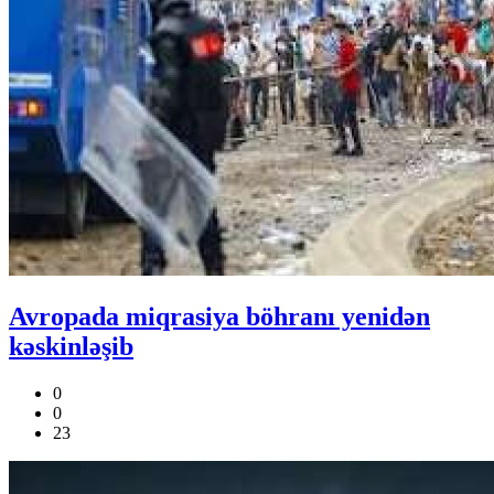
Avropada miqrasiya böhranı yenidən
kəskinləşib
0
0
23