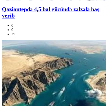
Qaziantepdə 4,5 bal gücündə zəlzələ baş
verib
0
0
25