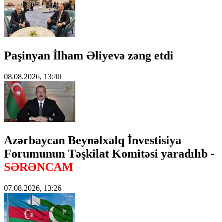
Paşinyan İlham Əliyevə zəng etdi
08.08.2026, 13:40
Azərbaycan Beynəlxalq İnvestisiya
Forumunun Təşkilat Komitəsi yaradılıb -
SƏRƏNCAM
07.08.2026, 13:26