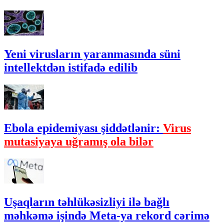
Yeni virusların yaranmasında süni
intellektdən istifadə edilib
Ebola epidemiyası şiddətlənir:
Virus
mutasiyaya uğramış ola bilər
Uşaqların təhlükəsizliyi ilə bağlı
məhkəmə işində Meta-ya rekord cərimə