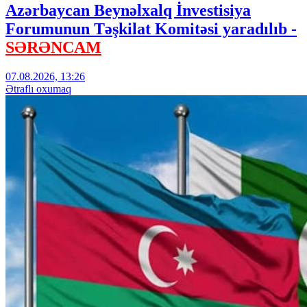
Azərbaycan Beynəlxalq İnvestisiya
Forumunun Təşkilat Komitəsi yaradılıb -
SƏRƏNCAM
07.08.2026, 13:26
Ətraflı oxumaq