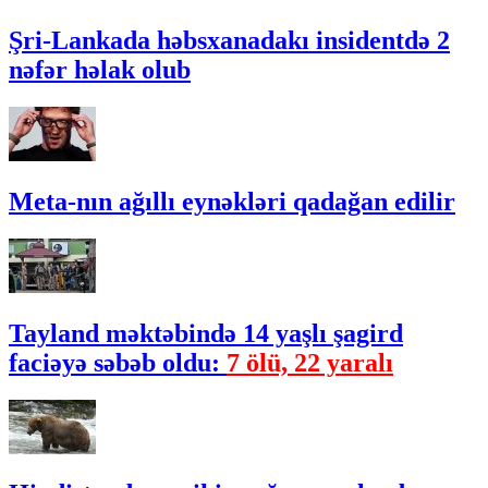
Şri-Lankada həbsxanadakı insidentdə 2
nəfər həlak olub
Meta-nın ağıllı eynəkləri qadağan edilir
Tayland məktəbində 14 yaşlı şagird
faciəyə səbəb oldu:
7 ölü, 22 yaralı