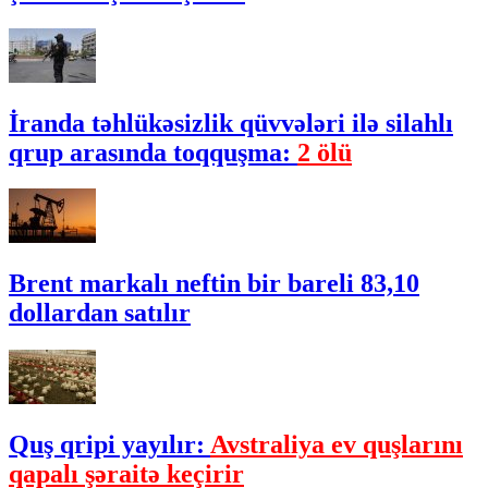
İranda təhlükəsizlik qüvvələri ilə silahlı
qrup arasında toqquşma:
2 ölü
Brent markalı neftin bir bareli 83,10
dollardan satılır
Quş qripi yayılır:
Avstraliya ev quşlarını
qapalı şəraitə keçirir