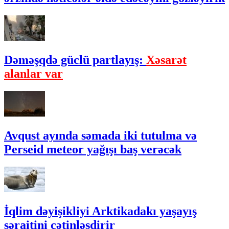
Dəməşqdə güclü partlayış:
Xəsarət
alanlar var
Avqust ayında səmada iki tutulma və
Perseid meteor yağışı baş verəcək
İqlim dəyişikliyi Arktikadakı yaşayış
şəraitini çətinləşdirir