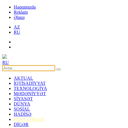
Haqqımızda
Reklam
Əlaqə
AZ
RU
RU
AKTUAL
İQTİSADİYYAT
TEXNOLOGİYA
MƏDƏNİYYƏT
SİYASƏT
DÜNYA
SOSİAL
HADİSƏ
PEŞƏ ETİKASI
DİGƏR