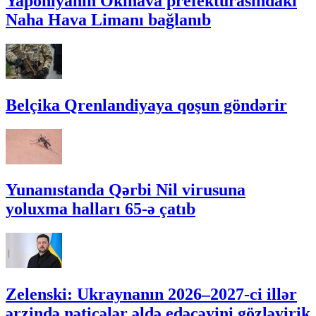
Yaponiyanın Okinava prefekturasındakı
Naha Hava Limanı bağlanıb
Belçika Qrenlandiyaya qoşun göndərir
Yunanıstanda Qərbi Nil virusuna
yoluxma halları 65-ə çatıb
Zelenski: Ukraynanın 2026–2027-ci illər
ərzində nəticələr əldə edəcəyini gözləyirik