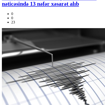
nəticəsində 13 nəfər xəsarət alıb
0
0
23