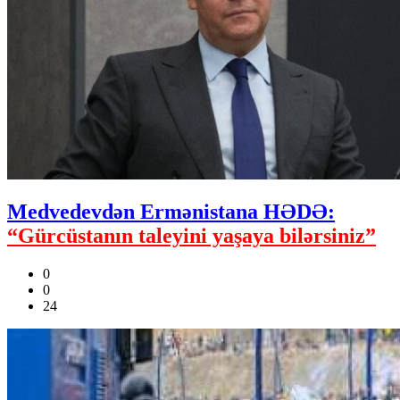
Medvedevdən Ermənistana HƏDƏ:
“Gürcüstanın taleyini yaşaya bilərsiniz”
0
0
24