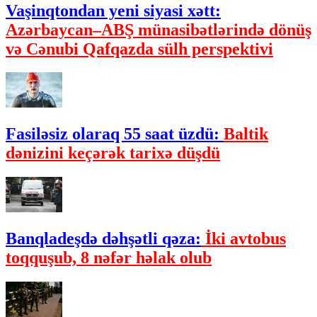
Vaşinqtondan yeni siyasi xətt:
Azərbaycan–ABŞ münasibətlərində dönüş
və Cənubi Qafqazda sülh perspektivi
Fasiləsiz olaraq 55 saat üzdü:
Baltik
dənizini keçərək tarixə düşdü
Banqladeşdə dəhşətli qəza:
İki avtobus
toqquşub, 8 nəfər həlak olub