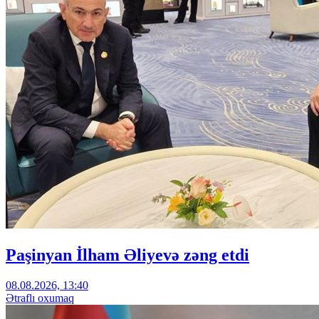
Paşinyan İlham Əliyevə zəng etdi
08.08.2026, 13:40
Ətraflı oxumaq