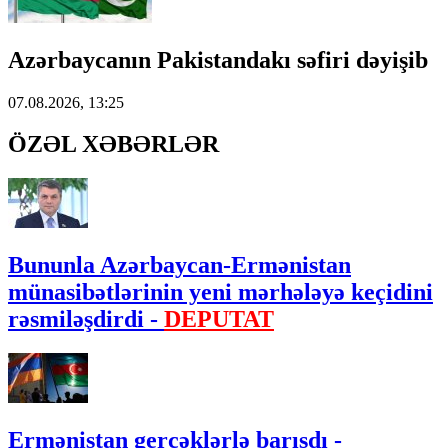
Azərbaycanın Pakistandakı səfiri dəyişib
07.08.2026, 13:25
ÖZƏL XƏBƏRLƏR
Bununla Azərbaycan-Ermənistan
münasibətlərinin yeni mərhələyə keçidini
rəsmiləşdirdi -
DEPUTAT
Ermənistan gerçəklərlə barışdı -