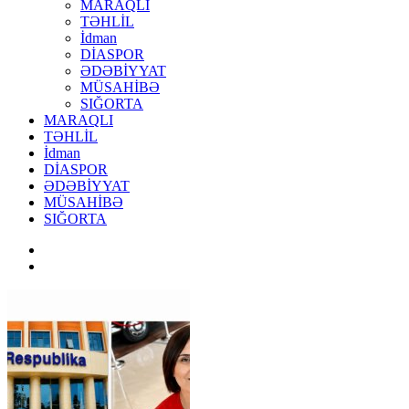
MARAQLI
TƏHLİL
İdman
DİASPOR
ƏDƏBİYYAT
MÜSAHİBƏ
SIĞORTA
MARAQLI
TƏHLİL
İdman
DİASPOR
ƏDƏBİYYAT
MÜSAHİBƏ
SIĞORTA