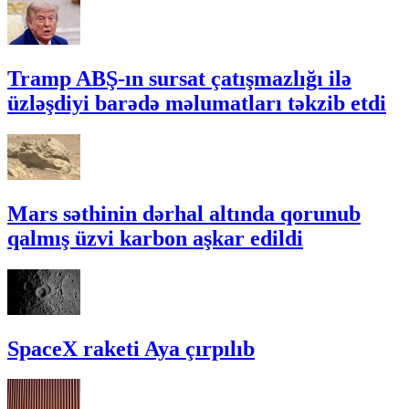
Tramp ABŞ-ın sursat çatışmazlığı ilə
üzləşdiyi barədə məlumatları təkzib etdi
Mars səthinin dərhal altında qorunub
qalmış üzvi karbon aşkar edildi
SpaceX raketi Aya çırpılıb