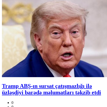
Tramp ABŞ-ın sursat çatışmazlığı ilə
üzləşdiyi barədə məlumatları təkzib etdi
0
0