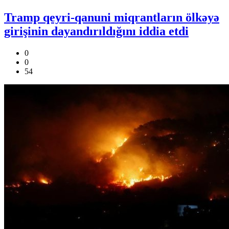
Tramp qeyri-qanuni miqrantların ölkəyə
girişinin dayandırıldığını iddia etdi
0
0
54