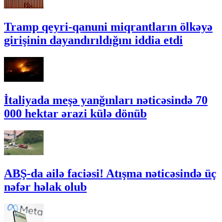
Tramp qeyri-qanuni miqrantların ölkəyə
girişinin dayandırıldığını iddia etdi
İtaliyada meşə yanğınları nəticəsində 70
000 hektar ərazi külə dönüb
ABŞ-da ailə faciəsi! Atışma nəticəsində üç
nəfər həlak olub