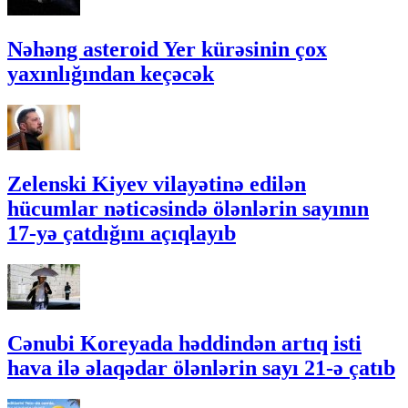
Nəhəng asteroid Yer kürəsinin çox
yaxınlığından keçəcək
Zelenski Kiyev vilayətinə edilən
hücumlar nəticəsində ölənlərin sayının
17-yə çatdığını açıqlayıb
Cənubi Koreyada həddindən artıq isti
hava ilə əlaqədar ölənlərin sayı 21-ə çatıb