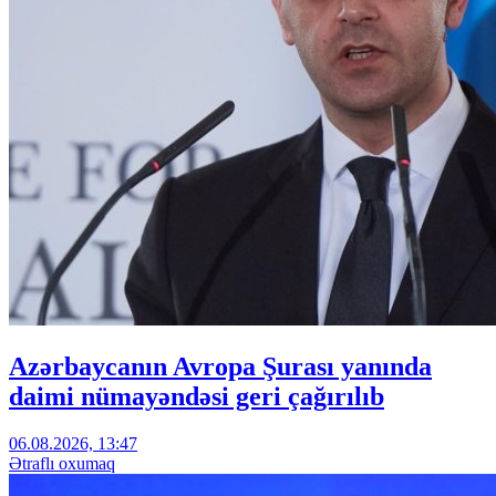
Azərbaycanın Avropa Şurası yanında
daimi nümayəndəsi geri çağırılıb
06.08.2026, 13:47
Ətraflı oxumaq