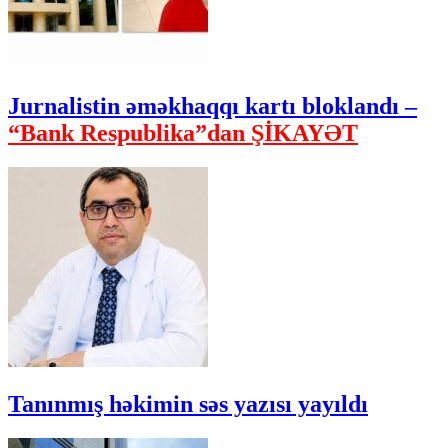
Jurnalistin əməkhaqqı kartı bloklandı –
“Bank Respublika”dan ŞİKAYƏT
Tanınmış həkimin səs yazısı yayıldı