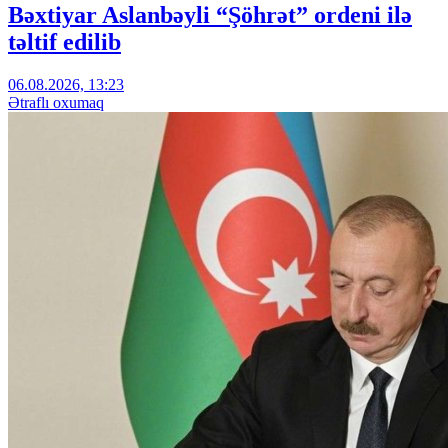
Bəxtiyar Aslanbəyli “Şöhrət” ordeni ilə
təltif edilib
06.08.2026, 13:23
Ətraflı oxumaq