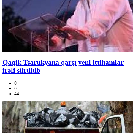
Qaqik Tsarukyana qarşı yeni ittihamlar
irəli sürülüb
0
0
44