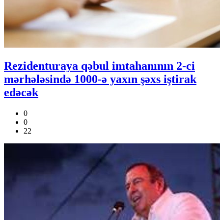
Rezidenturaya qəbul imtahanının 2-ci
mərhələsində 1000-ə yaxın şəxs iştirak
edəcək
0
0
22