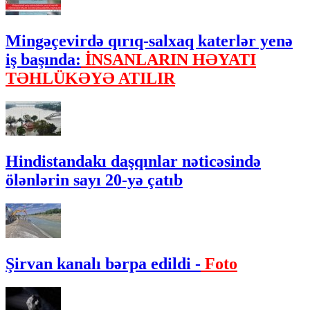
Mingəçevirdə qırıq-salxaq katerlər yenə
iş başında:
İNSANLARIN HƏYATI
TƏHLÜKƏYƏ ATILIR
Hindistandakı daşqınlar nəticəsində
ölənlərin sayı 20-yə çatıb
Şirvan kanalı bərpa edildi -
Foto