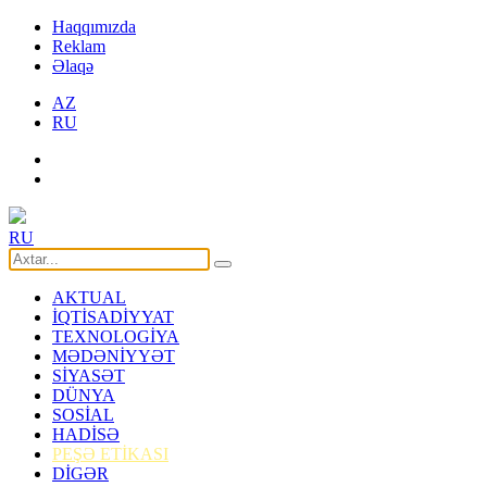
Haqqımızda
Reklam
Əlaqə
AZ
RU
RU
AKTUAL
İQTİSADİYYAT
TEXNOLOGİYA
MƏDƏNİYYƏT
SİYASƏT
DÜNYA
SOSİAL
HADİSƏ
PEŞƏ ETİKASI
DİGƏR