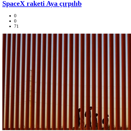
SpaceX raketi Aya çırpılıb
0
0
71