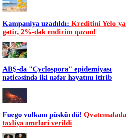
Kampaniya uzadıldı:
Kreditini Yelo-ya
gətir, 2%-dək endirim qazan!
ABŞ-da "Cyclospora" epidemiyası
nəticəsində iki nəfər həyatını itirib
Fuego vulkanı püskürdü!
Qvatemalada
təxliyə əmrləri verildi