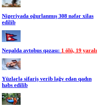
Nigeriyada oğurlanmış 308 nəfər xilas
edilib
Nepalda avtobus qəzası:
1 ölü, 19 yaralı
Yüzlərlə sifariş verib ləğv edən qadın
həbs edilib