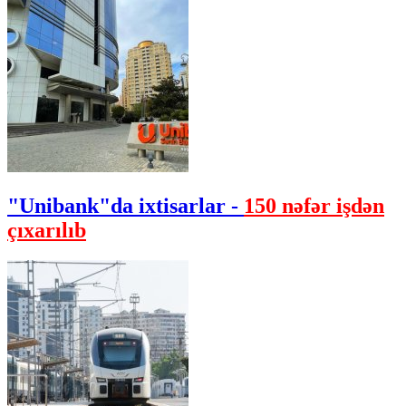
"Unibank"da ixtisarlar -
150 nəfər işdən
çıxarılıb