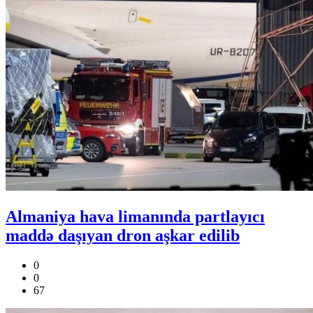
Almaniya hava limanında partlayıcı
maddə daşıyan dron aşkar edilib
0
0
67