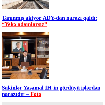
Tanınmış aktyor ADY-dan narazı qaldı:
“Yekə adamlarsız”
Sakinlər Yasamal İH-in gördüyü işlərdən
narazıdır –
Foto