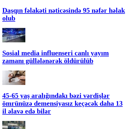
Daşqın fəlakəti nəticəsində 95 nəfər həlak
olub
Sosial media influenseri canlı yayım
zamanı güllələnərək öldürülüb
45-65 yaş aralığındakı bəzi vərdişlər
ömrünüzə demensiyasız keçəcək daha 13
il əlavə edə bilər