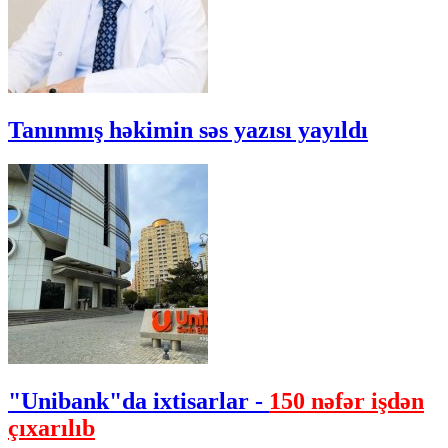
Tanınmış həkimin səs yazısı yayıldı
"Unibank"da ixtisarlar -
150 nəfər işdən
çıxarılıb