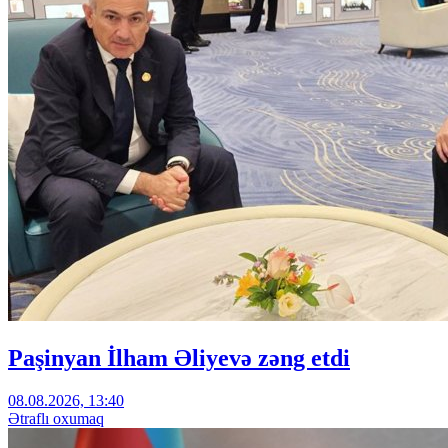
Paşinyan İlham Əliyevə zəng etdi
08.08.2026, 13:40
Ətraflı oxumaq