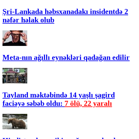
Şri-Lankada həbsxanadakı insidentdə 2
nəfər həlak olub
Meta-nın ağıllı eynəkləri qadağan edilir
Tayland məktəbində 14 yaşlı şagird
faciəyə səbəb oldu:
7 ölü, 22 yaralı