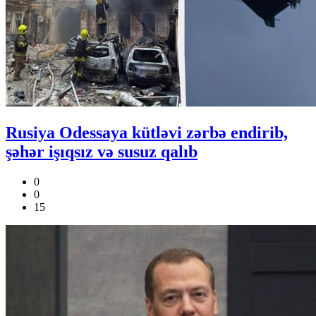
Rusiya Odessaya kütləvi zərbə endirib,
şəhər işıqsız və susuz qalıb
0
0
15