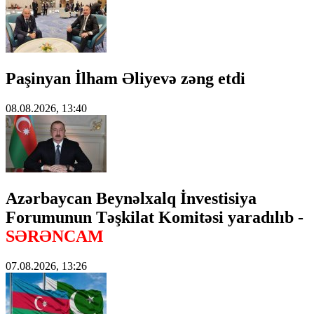
Paşinyan İlham Əliyevə zəng etdi
08.08.2026, 13:40
Azərbaycan Beynəlxalq İnvestisiya
Forumunun Təşkilat Komitəsi yaradılıb -
SƏRƏNCAM
07.08.2026, 13:26