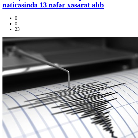
nəticəsində 13 nəfər xəsarət alıb
0
0
23