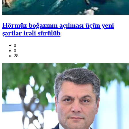
Hörmüz boğazının açılması üçün yeni
şərtlər irəli sürülüb
0
0
28