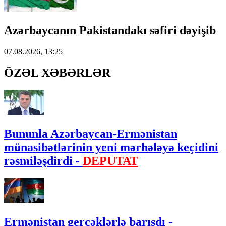
Azərbaycanın Pakistandakı səfiri dəyişib
07.08.2026, 13:25
ÖZƏL XƏBƏRLƏR
Bununla Azərbaycan-Ermənistan
münasibətlərinin yeni mərhələyə keçidini
rəsmiləşdirdi -
DEPUTAT
Ermənistan gerçəklərlə barışdı -