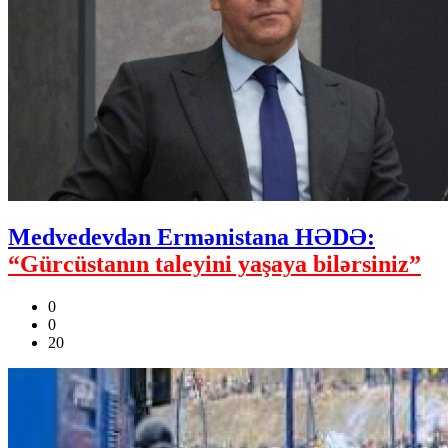
Medvedevdən Ermənistana HƏDƏ:
“Gürcüstanın taleyini yaşaya bilərsiniz”
0
0
20