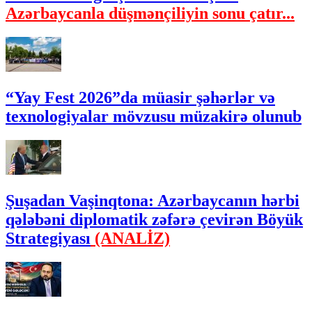
Azərbaycanla düşmənçiliyin sonu çatır...
“Yay Fest 2026”da müasir şəhərlər və
texnologiyalar mövzusu müzakirə olunub
Şuşadan Vaşinqtona: Azərbaycanın hərbi
qələbəni diplomatik zəfərə çevirən Böyük
Strategiyası
(ANALİZ)