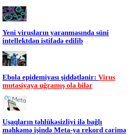
Yeni virusların yaranmasında süni
intellektdən istifadə edilib
Ebola epidemiyası şiddətlənir:
Virus
mutasiyaya uğramış ola bilər
Uşaqların təhlükəsizliyi ilə bağlı
məhkəmə işində Meta-ya rekord cərimə