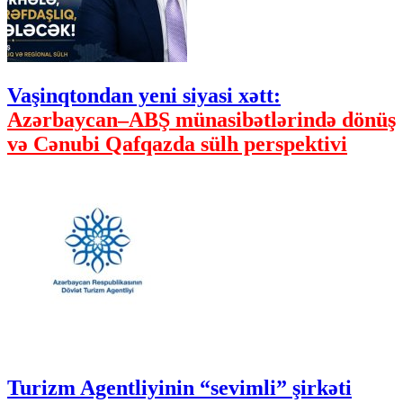
Vaşinqtondan yeni siyasi xətt:
Azərbaycan–ABŞ münasibətlərində dönüş
və Cənubi Qafqazda sülh perspektivi
Turizm Agentliyinin “sevimli” şirkəti