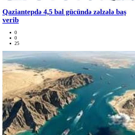
Qaziantepdə 4,5 bal gücündə zəlzələ baş
verib
0
0
25