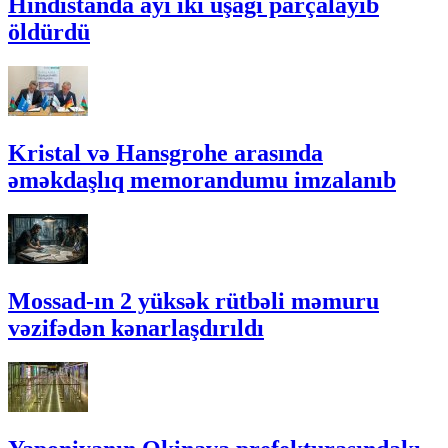
Hindistanda ayı iki uşağı parçalayıb
öldürdü
Kristal və Hansgrohe arasında
əməkdaşlıq memorandumu imzalanıb
Mossad-ın 2 yüksək rütbəli məmuru
vəzifədən kənarlaşdırıldı