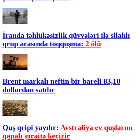
İranda təhlükəsizlik qüvvələri ilə silahlı
qrup arasında toqquşma:
2 ölü
Brent markalı neftin bir bareli 83,10
dollardan satılır
Quş qripi yayılır:
Avstraliya ev quşlarını
qapalı şəraitə keçirir