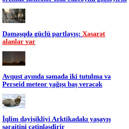
Dəməşqdə güclü partlayış:
Xəsarət
alanlar var
Avqust ayında səmada iki tutulma və
Perseid meteor yağışı baş verəcək
İqlim dəyişikliyi Arktikadakı yaşayış
şəraitini çətinləşdirir