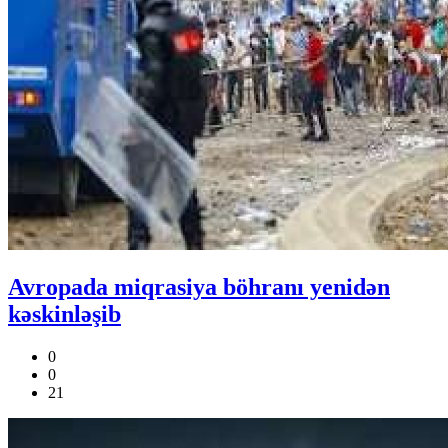
Avropada miqrasiya böhranı yenidən
kəskinləşib
0
0
21