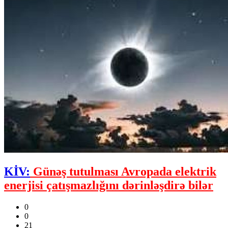
KİV:
Günəş tutulması Avropada elektrik
enerjisi çatışmazlığını dərinləşdirə bilər
0
0
21