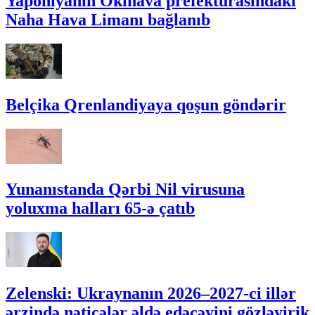
Yaponiyanın Okinava prefekturasındakı
Naha Hava Limanı bağlanıb
Belçika Qrenlandiyaya qoşun göndərir
Yunanıstanda Qərbi Nil virusuna
yoluxma halları 65-ə çatıb
Zelenski: Ukraynanın 2026–2027-ci illər
ərzində nəticələr əldə edəcəyini gözləyirik