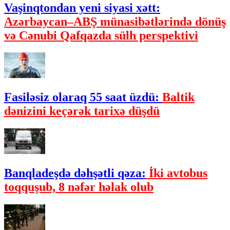
Vaşinqtondan yeni siyasi xətt:
Azərbaycan–ABŞ münasibətlərində dönüş
və Cənubi Qafqazda sülh perspektivi
Fasiləsiz olaraq 55 saat üzdü:
Baltik
dənizini keçərək tarixə düşdü
Banqladeşdə dəhşətli qəza:
İki avtobus
toqquşub, 8 nəfər həlak olub