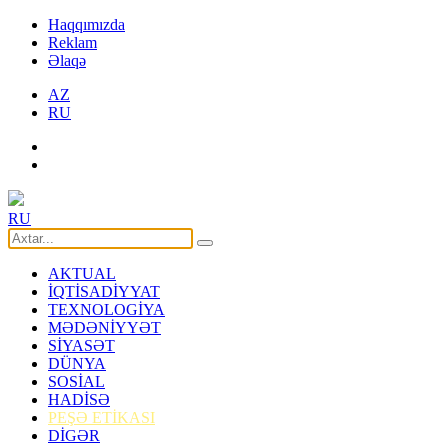
Haqqımızda
Reklam
Əlaqə
AZ
RU
RU
AKTUAL
İQTİSADİYYAT
TEXNOLOGİYA
MƏDƏNİYYƏT
SİYASƏT
DÜNYA
SOSİAL
HADİSƏ
PEŞƏ ETİKASI
DİGƏR