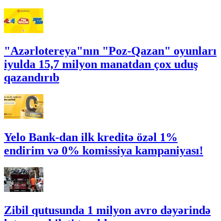
"Azərlotereya"nın "Poz-Qazan" oyunları
iyulda 15,7 milyon manatdan çox uduş
qazandırıb
Yelo Bank-dan ilk kreditə özəl 1%
endirim və 0% komissiya kampaniyası!
Zibil qutusunda 1 milyon avro dəyərində