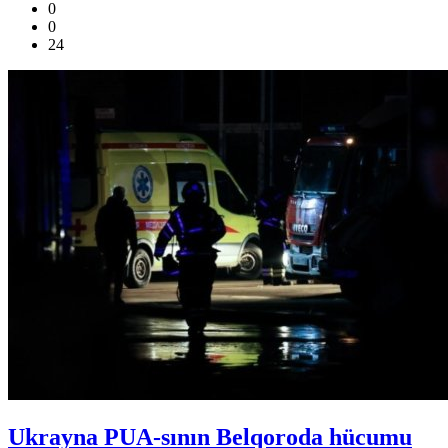
0
0
24
Ukrayna PUA-sının Belqoroda hücumu