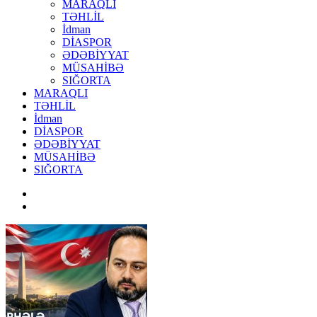
MARAQLI
TƏHLİL
İdman
DİASPOR
ƏDƏBİYYAT
MÜSAHİBƏ
SIĞORTA
MARAQLI
TƏHLİL
İdman
DİASPOR
ƏDƏBİYYAT
MÜSAHİBƏ
SIĞORTA