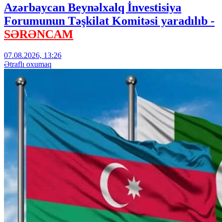
Azərbaycan Beynəlxalq İnvestisiya
Forumunun Təşkilat Komitəsi yaradılıb -
SƏRƏNCAM
07.08.2026, 13:26
Ətraflı oxumaq