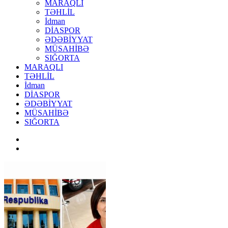
MARAQLI
TƏHLİL
İdman
DİASPOR
ƏDƏBİYYAT
MÜSAHİBƏ
SIĞORTA
MARAQLI
TƏHLİL
İdman
DİASPOR
ƏDƏBİYYAT
MÜSAHİBƏ
SIĞORTA