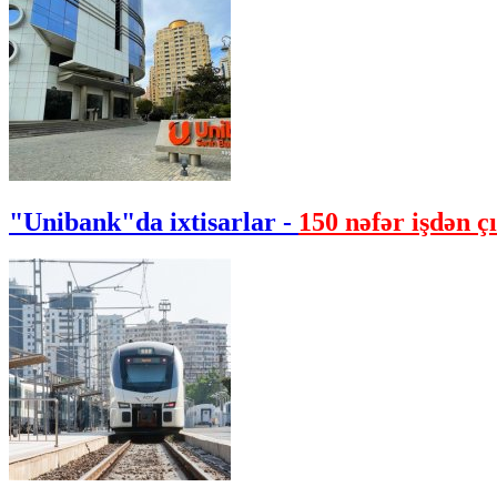
"Unibank"da ixtisarlar -
150 nəfər işdən çı