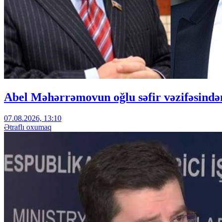
Abel Məhərrəmovun oğlu səfir vəzifəsindən
07.08.2026, 13:10
Ətraflı oxumaq