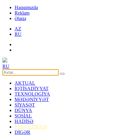
Haqqımızda
Reklam
Əlaqə
AZ
RU
RU
AKTUAL
İQTİSADİYYAT
TEXNOLOGİYA
MƏDƏNİYYƏT
SİYASƏT
DÜNYA
SOSİAL
HADİSƏ
PEŞƏ ETİKASI
DİGƏR