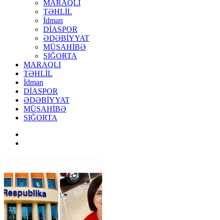
MARAQLI
TƏHLİL
İdman
DİASPOR
ƏDƏBİYYAT
MÜSAHİBƏ
SIĞORTA
MARAQLI
TƏHLİL
İdman
DİASPOR
ƏDƏBİYYAT
MÜSAHİBƏ
SIĞORTA