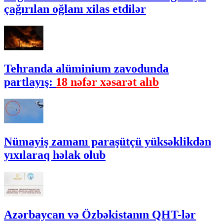
çağırılan oğlanı xilas etdilər
Tehranda alüminium zavodunda
partlayış:
18 nəfər xəsarət alıb
Nümayiş zamanı paraşütçü yüksəklikdən
yıxılaraq həlak olub
Azərbaycan və Özbəkistanın QHT-lər