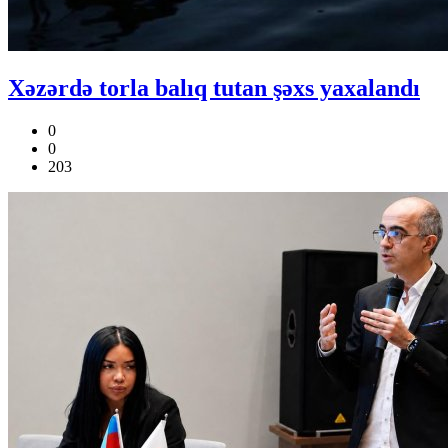
Xəzərdə torla balıq tutan şəxs yaxalandı
0
0
203