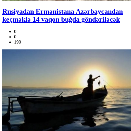
Rusiyadan Ermənistana Azərbaycandan
keçməklə 14 vaqon buğda göndəriləcək
0
0
190