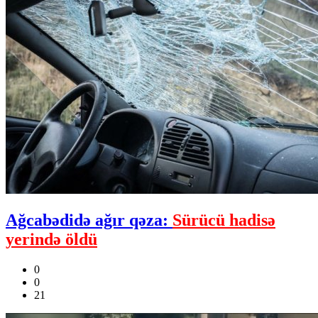
Ağcabədidə ağır qəza:
Sürücü hadisə
yerində öldü
0
0
21