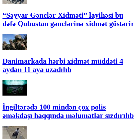
“Səyyar Gənclər Xidməti” layihəsi bu
dəfə Qobustan gənclərinə xidmət göstərir
Danimarkada hərbi xidmət müddəti 4
aydan 11 aya uzadılıb
İngiltərədə 100 mindən çox polis
əməkdaşı haqqında məlumatlar sızdırılıb