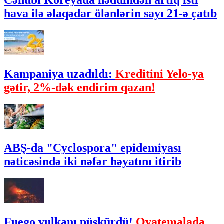
Cənubi Koreyada həddindən artıq isti
hava ilə əlaqədar ölənlərin sayı 21-ə çatıb
Kampaniya uzadıldı:
Kreditini Yelo-ya
gətir, 2%-dək endirim qazan!
ABŞ-da "Cyclospora" epidemiyası
nəticəsində iki nəfər həyatını itirib
Fuego vulkanı püskürdü!
Qvatemalada