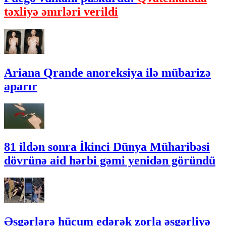
təxliyə əmrləri verildi
Ariana Qrande anoreksiya ilə mübarizə
aparır
81 ildən sonra İkinci Dünya Müharibəsi
dövrünə aid hərbi gəmi yenidən göründü
Əsgərlərə hücum edərək zorla əsgərliyə