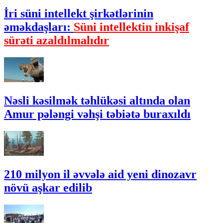
İri süni intellekt şirkətlərinin
əməkdaşları:
Süni intellektin inkişaf
sürəti azaldılmalıdır
Nəsli kəsilmək təhlükəsi altında olan
Amur pələngi vəhşi təbiətə buraxıldı
210 milyon il əvvələ aid yeni dinozavr
növü aşkar edilib