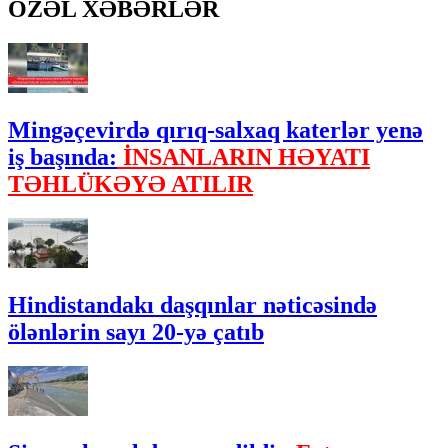
ÖZƏL XƏBƏRLƏR
Mingəçevirdə qırıq-salxaq katerlər yenə
iş başında:
İNSANLARIN HƏYATI
TƏHLÜKƏYƏ ATILIR
Hindistandakı daşqınlar nəticəsində
ölənlərin sayı 20-yə çatıb