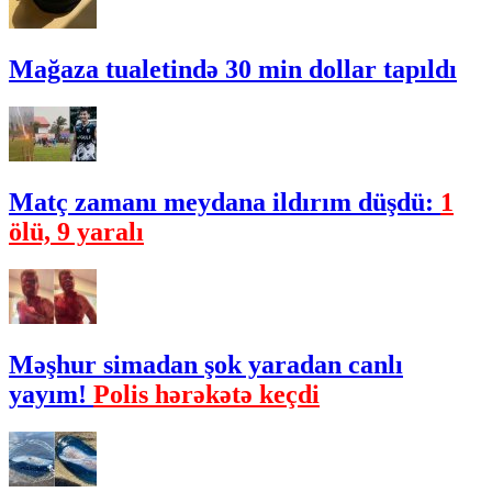
Mağaza tualetində 30 min dollar tapıldı
Matç zamanı meydana ildırım düşdü:
1
ölü, 9 yaralı
Məşhur simadan şok yaradan canlı
yayım!
Polis hərəkətə keçdi