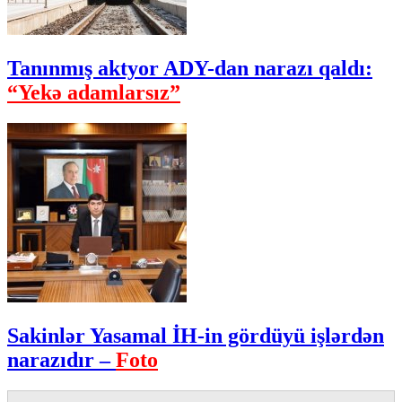
Tanınmış aktyor ADY-dan narazı qaldı:
“Yekə adamlarsız”
Sakinlər Yasamal İH-in gördüyü işlərdən
narazıdır –
Foto