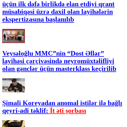
üçün ilk dəfə birlikdə elan etdiyi qrant
müsabiqəsi üzrə daxil olan layihələrin
ekspertizasına başlanılıb
Veysəloğlu MMC”nin “Dost Əllər”
layihəsi çərçivəsində neyromüxtəlifliyi
olan gənclər üçün masterklass keçirilib
Şimali Koreyadan anomal istilər ilə bağlı
qeyri-adi təklif:
İt əti şorbası