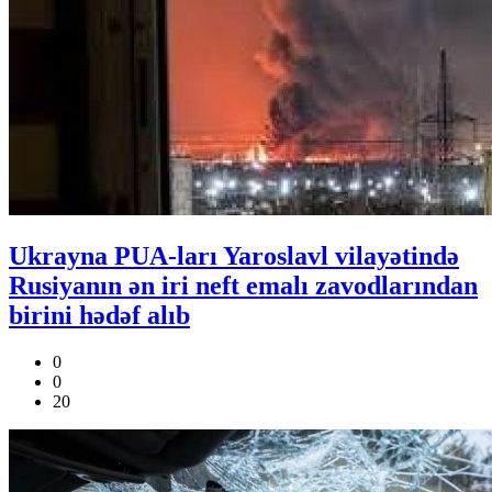
Ukrayna PUA-ları Yaroslavl vilayətində
Rusiyanın ən iri neft emalı zavodlarından
birini hədəf alıb
0
0
20