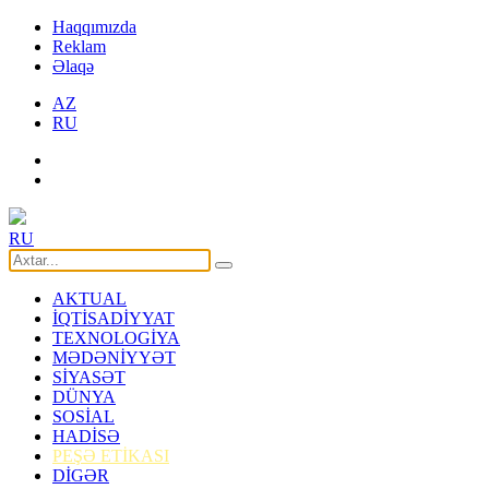
Haqqımızda
Reklam
Əlaqə
AZ
RU
RU
AKTUAL
İQTİSADİYYAT
TEXNOLOGİYA
MƏDƏNİYYƏT
SİYASƏT
DÜNYA
SOSİAL
HADİSƏ
PEŞƏ ETİKASI
DİGƏR