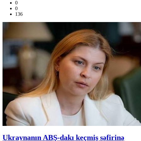
0
0
136
Ukraynanın ABŞ-dakı keçmiş səfirinə