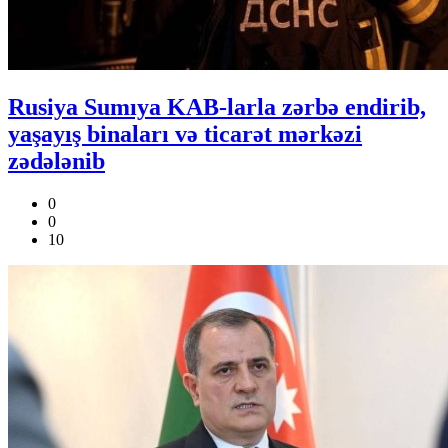
Rusiya Sumıya KAB-larla zərbə endirib,
yaşayış binaları və ticarət mərkəzi
zədələnib
0
0
10