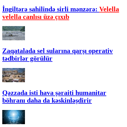
İngiltərə sahilində sirli mənzərə:
Velella
velella canlısı üzə çıxıb
Zaqatalada sel sularına qarşı operativ
tədbirlər görülür
Qəzzada isti hava şəraiti humanitar
böhranı daha da kəskinləşdirir