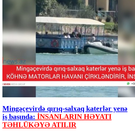
Mingəçevirdə qırıq-salxaq katerlər yenə
iş başında:
İNSANLARIN HƏYATI
TƏHLÜKƏYƏ ATILIR