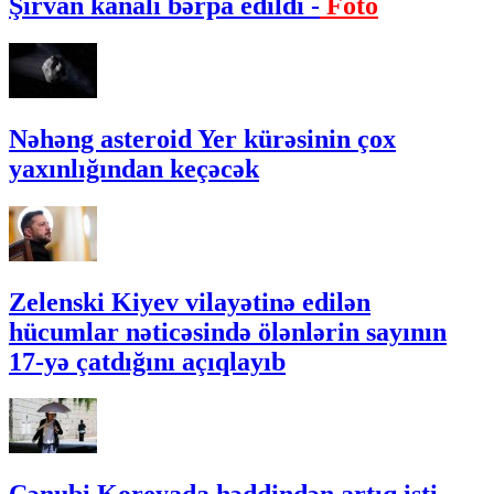
Şirvan kanalı bərpa edildi -
Foto
Nəhəng asteroid Yer kürəsinin çox
yaxınlığından keçəcək
Zelenski Kiyev vilayətinə edilən
hücumlar nəticəsində ölənlərin sayının
17-yə çatdığını açıqlayıb