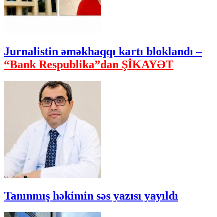
Jurnalistin əməkhaqqı kartı bloklandı –
“Bank Respublika”dan ŞİKAYƏT
Tanınmış həkimin səs yazısı yayıldı