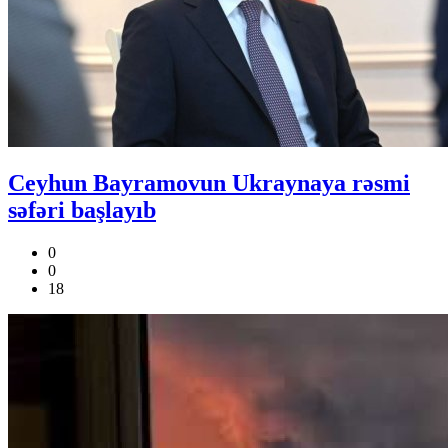
Ceyhun Bayramovun Ukraynaya rəsmi
səfəri başlayıb
0
0
18