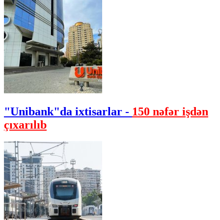
"Unibank"da ixtisarlar -
150 nəfər işdən
çıxarılıb