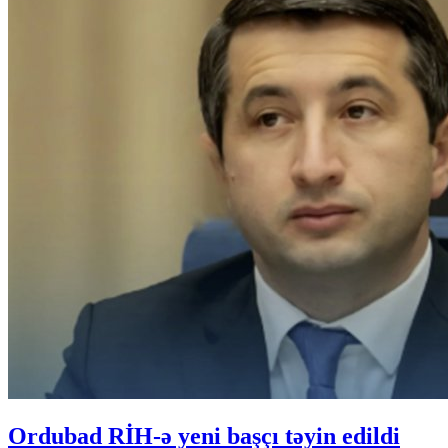
Ordubad RİH-ə yeni başçı təyin edildi