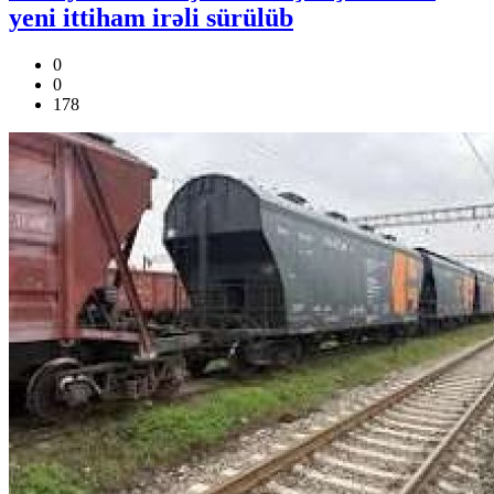
yeni ittiham irəli sürülüb
0
0
178