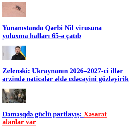
Yunanıstanda Qərbi Nil virusuna
yoluxma halları 65-ə çatıb
Zelenski: Ukraynanın 2026–2027-ci illər
ərzində nəticələr əldə edəcəyini gözləyirik
Dəməşqdə güclü partlayış:
Xəsarət
alanlar var