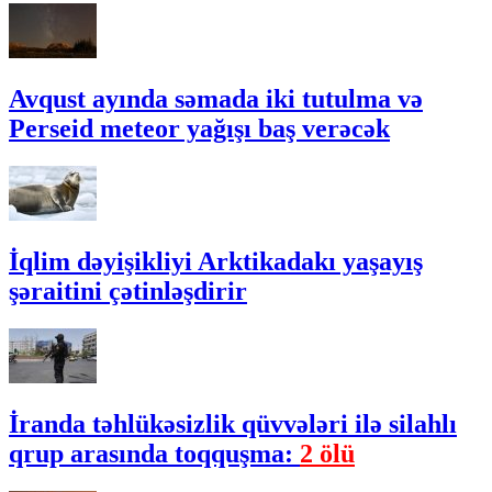
Avqust ayında səmada iki tutulma və
Perseid meteor yağışı baş verəcək
İqlim dəyişikliyi Arktikadakı yaşayış
şəraitini çətinləşdirir
İranda təhlükəsizlik qüvvələri ilə silahlı
qrup arasında toqquşma:
2 ölü