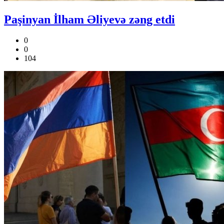
Paşinyan İlham Əliyevə zəng etdi
0
0
104