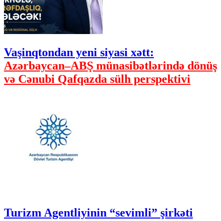
Vaşinqtondan yeni siyasi xətt:
Azərbaycan–ABŞ münasibətlərində dönüş
və Cənubi Qafqazda sülh perspektivi
Turizm Agentliyinin “sevimli” şirkəti