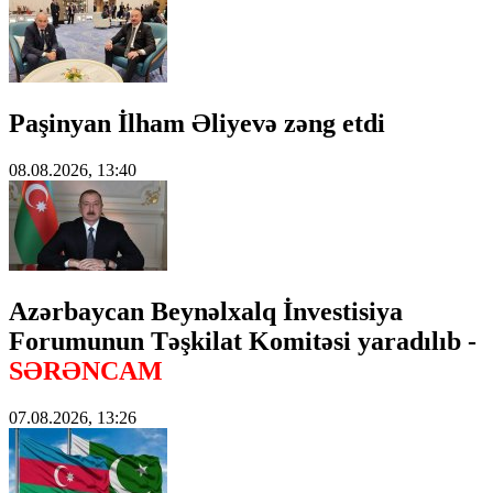
Paşinyan İlham Əliyevə zəng etdi
08.08.2026, 13:40
Azərbaycan Beynəlxalq İnvestisiya
Forumunun Təşkilat Komitəsi yaradılıb -
SƏRƏNCAM
07.08.2026, 13:26