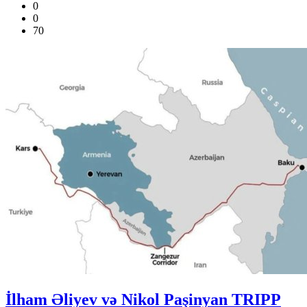
0
0
70
İlham Əliyev və Nikol Paşinyan TRIPP