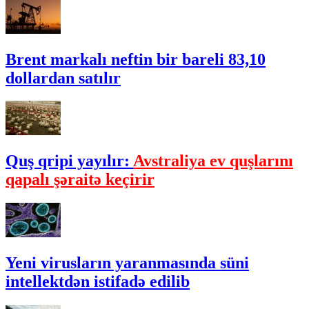
Brent markalı neftin bir bareli 83,10
dollardan satılır
Quş qripi yayılır:
Avstraliya ev quşlarını
qapalı şəraitə keçirir
Yeni virusların yaranmasında süni
intellektdən istifadə edilib