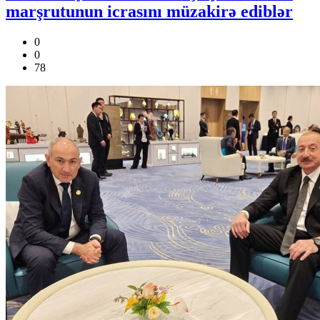
marşrutunun icrasını müzakirə ediblər
0
0
78