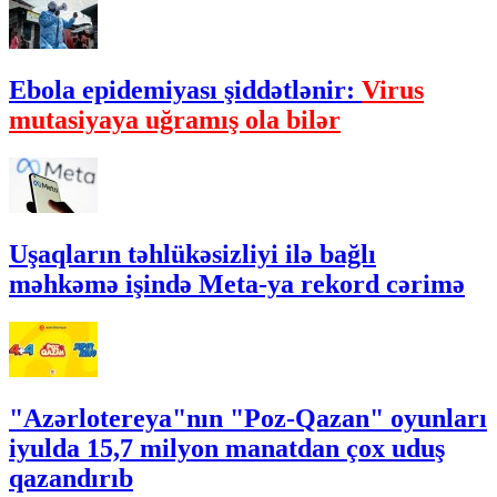
Ebola epidemiyası şiddətlənir:
Virus
mutasiyaya uğramış ola bilər
Uşaqların təhlükəsizliyi ilə bağlı
məhkəmə işində Meta-ya rekord cərimə
"Azərlotereya"nın "Poz-Qazan" oyunları
iyulda 15,7 milyon manatdan çox uduş
qazandırıb