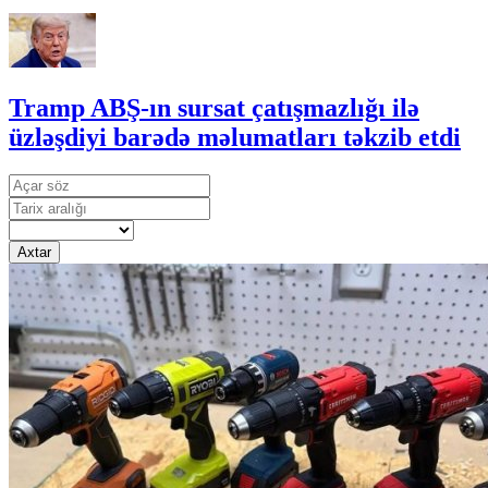
Tramp ABŞ-ın sursat çatışmazlığı ilə
üzləşdiyi barədə məlumatları təkzib etdi
Axtar