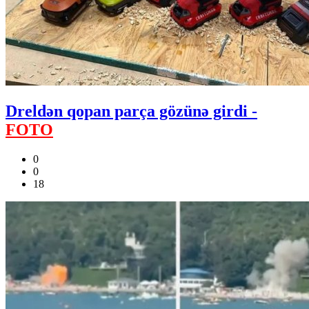
Dreldən qopan parça gözünə girdi -
FOTO
0
0
18