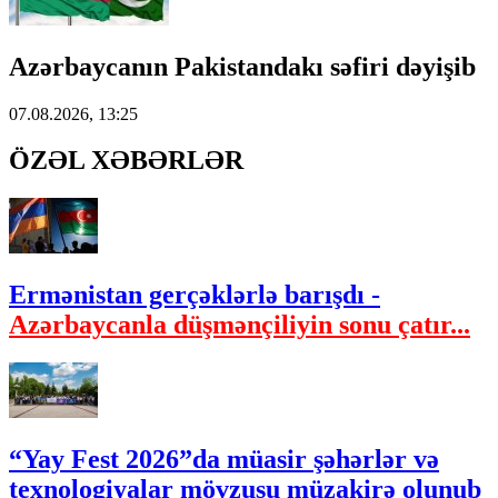
Azərbaycanın Pakistandakı səfiri dəyişib
07.08.2026, 13:25
ÖZƏL XƏBƏRLƏR
Ermənistan gerçəklərlə barışdı -
Azərbaycanla düşmənçiliyin sonu çatır...
“Yay Fest 2026”da müasir şəhərlər və
texnologiyalar mövzusu müzakirə olunub