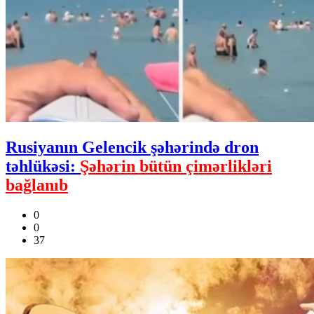
Rusiyanın Gelencik şəhərində dron
təhlükəsi:
Şəhərin bütün çimərlikləri
bağlanıb
0
0
37