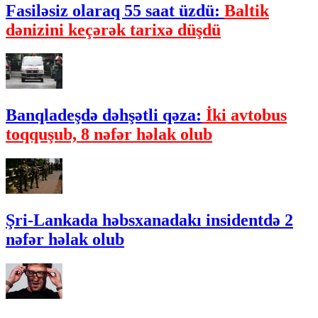
Fasiləsiz olaraq 55 saat üzdü:
Baltik
dənizini keçərək tarixə düşdü
Banqladeşdə dəhşətli qəza:
İki avtobus
toqquşub, 8 nəfər həlak olub
Şri-Lankada həbsxanadakı insidentdə 2
nəfər həlak olub