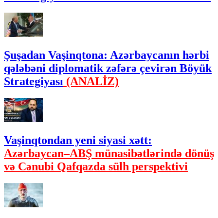
Şuşadan Vaşinqtona: Azərbaycanın hərbi
qələbəni diplomatik zəfərə çevirən Böyük
Strategiyası
(ANALİZ)
Vaşinqtondan yeni siyasi xətt:
Azərbaycan–ABŞ münasibətlərində dönüş
və Cənubi Qafqazda sülh perspektivi