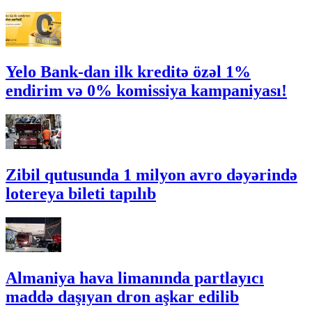
Yelo Bank-dan ilk kreditə özəl 1%
endirim və 0% komissiya kampaniyası!
Zibil qutusunda 1 milyon avro dəyərində
lotereya bileti tapılıb
Almaniya hava limanında partlayıcı
maddə daşıyan dron aşkar edilib