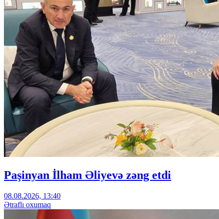
Paşinyan İlham Əliyevə zəng etdi
08.08.2026, 13:40
Ətraflı oxumaq