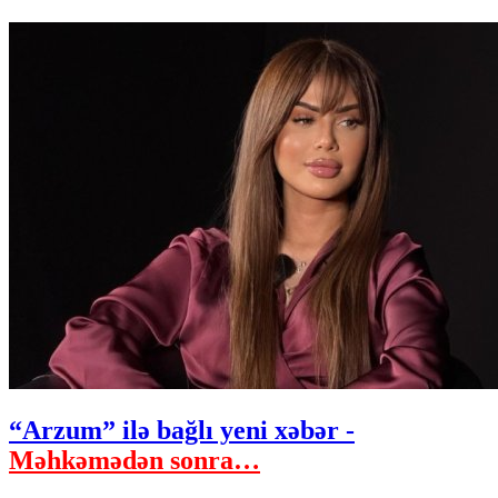
“Arzum” ilə bağlı yeni xəbər -
Məhkəmədən sonra…