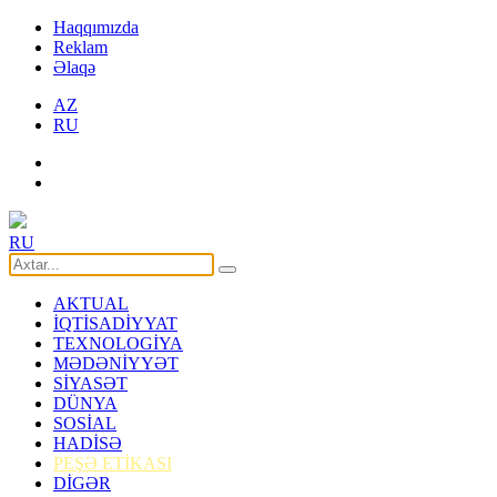
Haqqımızda
Reklam
Əlaqə
AZ
RU
RU
AKTUAL
İQTİSADİYYAT
TEXNOLOGİYA
MƏDƏNİYYƏT
SİYASƏT
DÜNYA
SOSİAL
HADİSƏ
PEŞƏ ETİKASI
DİGƏR