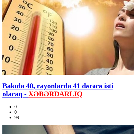
Bakıda 40, rayonlarda 41 dərəcə isti
olacaq -
XƏBƏRDARLIQ
0
0
99