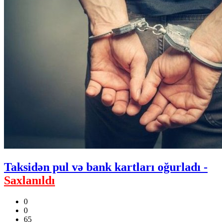
Taksidən pul və bank kartları oğurladı -
Saxlanıldı
0
0
65