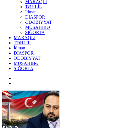
MARAQLI
TƏHLİL
İdman
DİASPOR
ƏDƏBİYYAT
MÜSAHİBƏ
SIĞORTA
MARAQLI
TƏHLİL
İdman
DİASPOR
ƏDƏBİYYAT
MÜSAHİBƏ
SIĞORTA