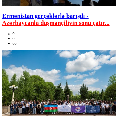
Ermənistan gerçəklərlə barışdı -
Azərbaycanla düşmənçiliyin sonu çatır...
0
0
63