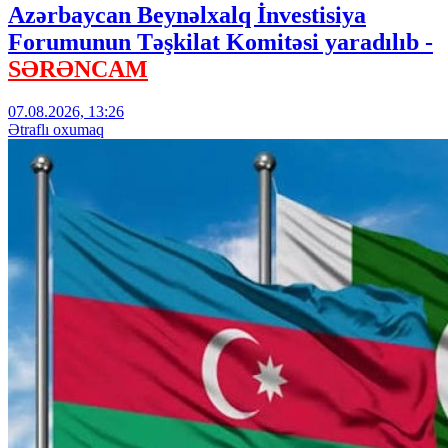
Azərbaycan Beynəlxalq İnvestisiya
Forumunun Təşkilat Komitəsi yaradılıb -
SƏRƏNCAM
07.08.2026, 13:26
Ətraflı oxumaq