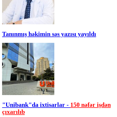
Tanınmış həkimin səs yazısı yayıldı
"Unibank"da ixtisarlar -
150 nəfər işdən
çıxarılıb