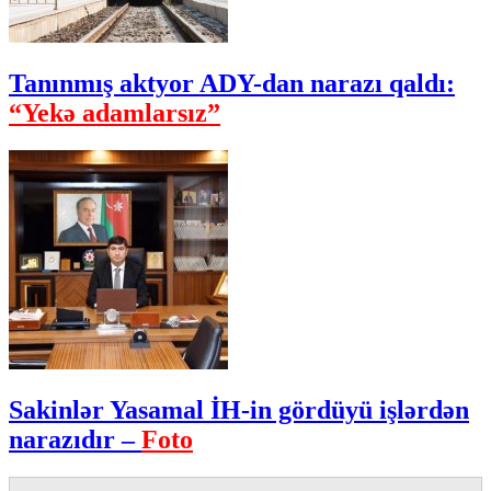
Tanınmış aktyor ADY-dan narazı qaldı:
“Yekə adamlarsız”
Sakinlər Yasamal İH-in gördüyü işlərdən
narazıdır –
Foto