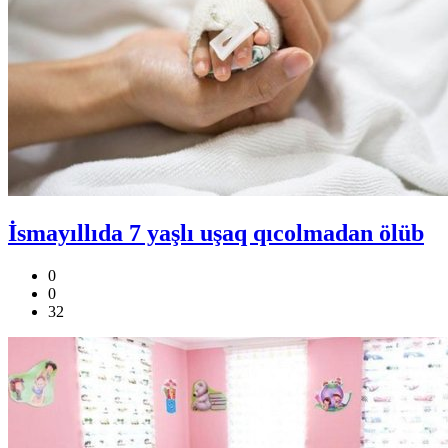
İsmayıllıda 7 yaşlı uşaq qıcolmadan ölüb
0
0
32