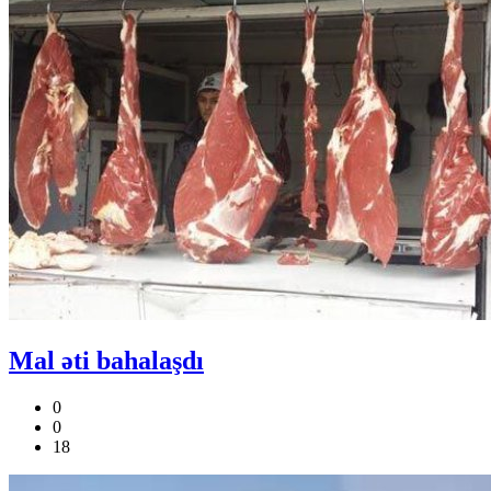
Mal əti bahalaşdı
0
0
18