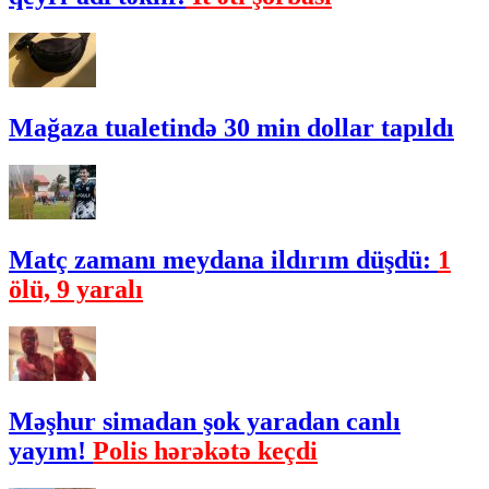
Mağaza tualetində 30 min dollar tapıldı
Matç zamanı meydana ildırım düşdü:
1
ölü, 9 yaralı
Məşhur simadan şok yaradan canlı
yayım!
Polis hərəkətə keçdi