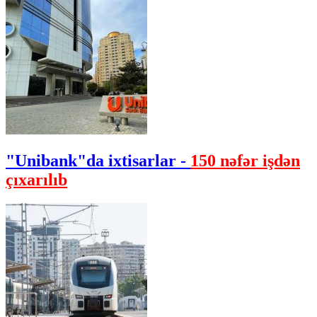
"Unibank"da ixtisarlar -
150 nəfər işdən
çıxarılıb