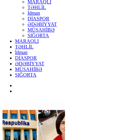
MARAQLI
TƏHLİL
İdman
DİASPOR
ƏDƏBİYYAT
MÜSAHİBƏ
SIĞORTA
MARAQLI
TƏHLİL
İdman
DİASPOR
ƏDƏBİYYAT
MÜSAHİBƏ
SIĞORTA