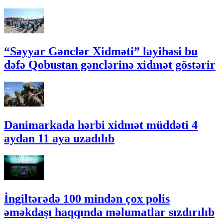
“Səyyar Gənclər Xidməti” layihəsi bu
dəfə Qobustan gənclərinə xidmət göstərir
Danimarkada hərbi xidmət müddəti 4
aydan 11 aya uzadılıb
İngiltərədə 100 mindən çox polis
əməkdaşı haqqında məlumatlar sızdırılıb