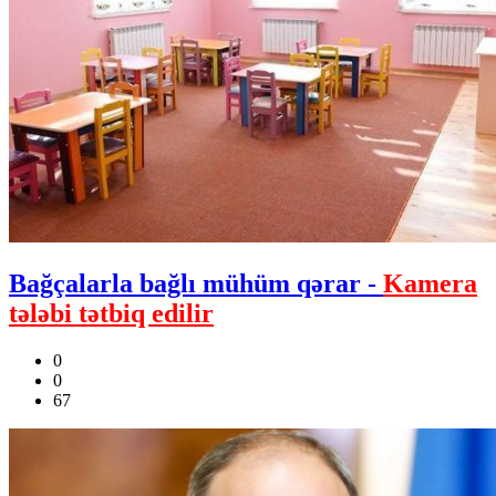
Bağçalarla bağlı mühüm qərar -
Kamera
tələbi tətbiq edilir
0
0
67