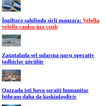
İngiltərə sahilində sirli mənzərə:
Velella
velella canlısı üzə çıxıb
Zaqatalada sel sularına qarşı operativ
tədbirlər görülür
Qəzzada isti hava şəraiti humanitar
böhranı daha da kəskinləşdirir