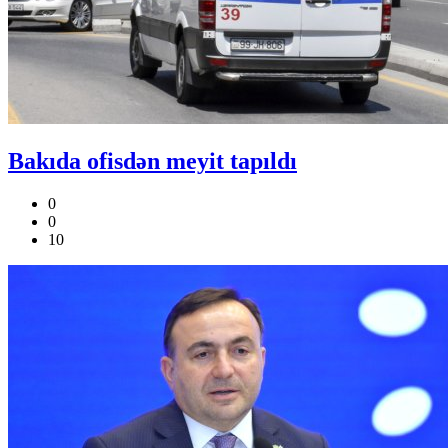
Bakıda ofisdən meyit tapıldı
0
0
10