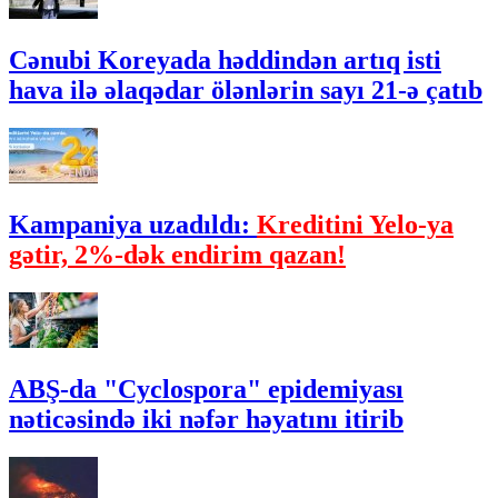
Cənubi Koreyada həddindən artıq isti
hava ilə əlaqədar ölənlərin sayı 21-ə çatıb
Kampaniya uzadıldı:
Kreditini Yelo-ya
gətir, 2%-dək endirim qazan!
ABŞ-da "Cyclospora" epidemiyası
nəticəsində iki nəfər həyatını itirib