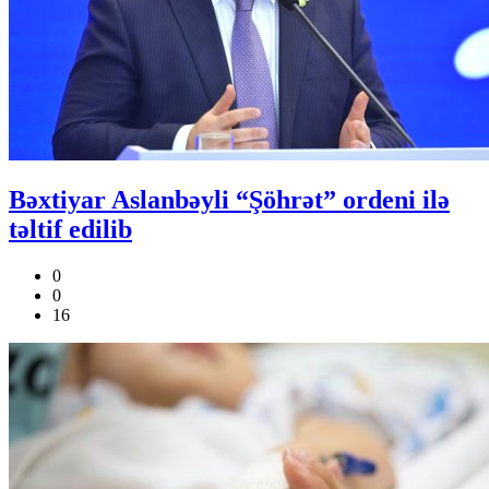
Bəxtiyar Aslanbəyli “Şöhrət” ordeni ilə
təltif edilib
0
0
16