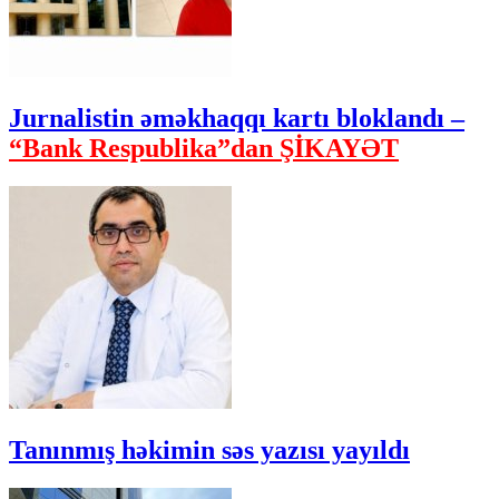
Jurnalistin əməkhaqqı kartı bloklandı –
“Bank Respublika”dan ŞİKAYƏT
Tanınmış həkimin səs yazısı yayıldı