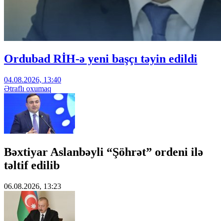
Ordubad RİH-ə yeni başçı təyin edildi
04.08.2026, 13:40
Ətraflı oxumaq
Bəxtiyar Aslanbəyli “Şöhrət” ordeni ilə
təltif edilib
06.08.2026, 13:23