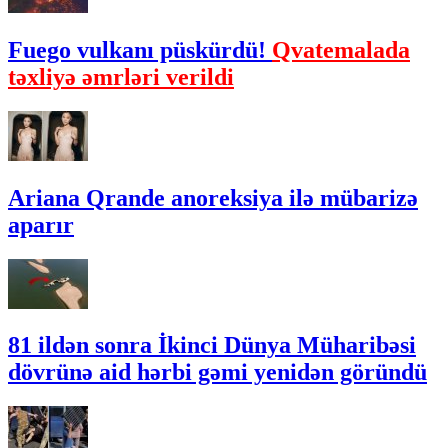
Fuego vulkanı püskürdü!
Qvatemalada
təxliyə əmrləri verildi
Ariana Qrande anoreksiya ilə mübarizə
aparır
81 ildən sonra İkinci Dünya Müharibəsi
dövrünə aid hərbi gəmi yenidən göründü