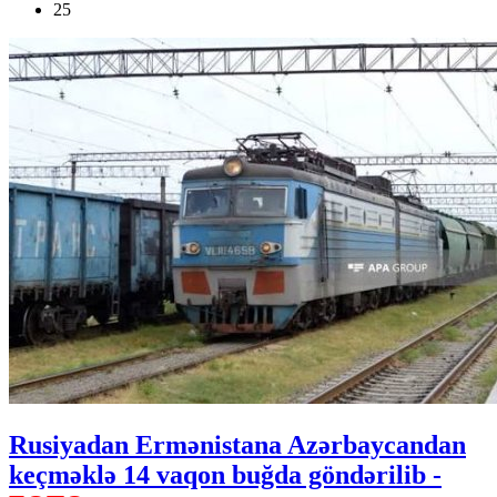
25
Rusiyadan Ermənistana Azərbaycandan
keçməklə 14 vaqon buğda göndərilib -