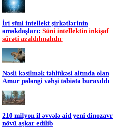
İri süni intellekt şirkətlərinin
əməkdaşları:
Süni intellektin inkişaf
sürəti azaldılmalıdır
Nəsli kəsilmək təhlükəsi altında olan
Amur pələngi vəhşi təbiətə buraxıldı
210 milyon il əvvələ aid yeni dinozavr
növü aşkar edilib