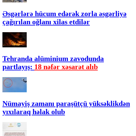
Əsgərlərə hücum edərək zorla əsgərliyə
çağırılan oğlanı xilas etdilər
Tehranda alüminium zavodunda
partlayış:
18 nəfər xəsarət alıb
Nümayiş zamanı paraşütçü yüksəklikdən
yıxılaraq həlak olub