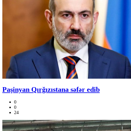
Paşinyan Qırğızıstana səfər edib
0
0
24