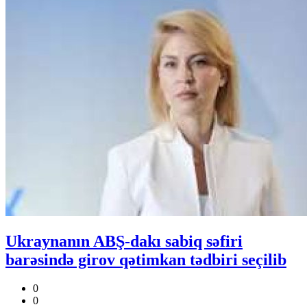
Ukraynanın ABŞ-dakı sabiq səfiri
barəsində girov qətimkan tədbiri seçilib
0
0