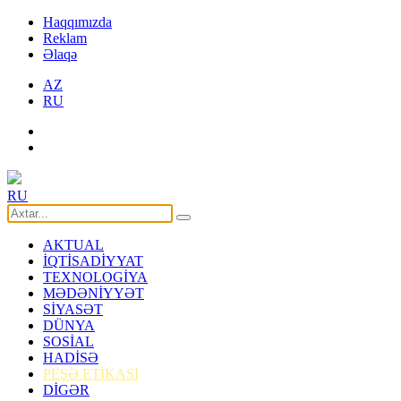
Haqqımızda
Reklam
Əlaqə
AZ
RU
RU
AKTUAL
İQTİSADİYYAT
TEXNOLOGİYA
MƏDƏNİYYƏT
SİYASƏT
DÜNYA
SOSİAL
HADİSƏ
PEŞƏ ETİKASI
DİGƏR