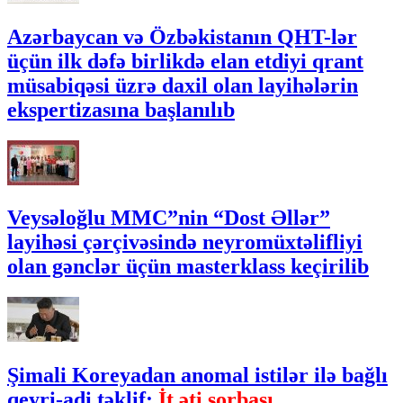
Azərbaycan və Özbəkistanın QHT-lər
üçün ilk dəfə birlikdə elan etdiyi qrant
müsabiqəsi üzrə daxil olan layihələrin
ekspertizasına başlanılıb
Veysəloğlu MMC”nin “Dost Əllər”
layihəsi çərçivəsində neyromüxtəlifliyi
olan gənclər üçün masterklass keçirilib
Şimali Koreyadan anomal istilər ilə bağlı
qeyri-adi təklif:
İt əti şorbası