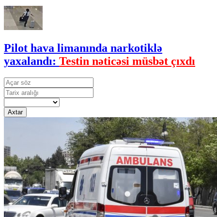
Pilot hava limanında narkotiklə
yaxalandı:
Testin nəticəsi müsbət çıxdı
Axtar