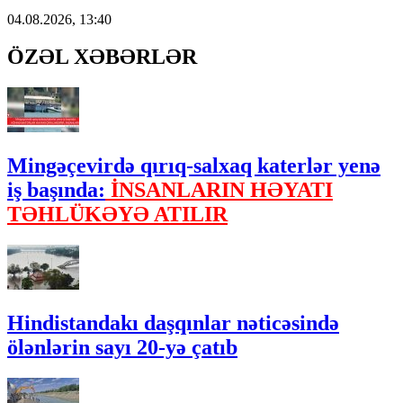
04.08.2026, 13:40
ÖZƏL XƏBƏRLƏR
Mingəçevirdə qırıq-salxaq katerlər yenə
iş başında:
İNSANLARIN HƏYATI
TƏHLÜKƏYƏ ATILIR
Hindistandakı daşqınlar nəticəsində
ölənlərin sayı 20-yə çatıb