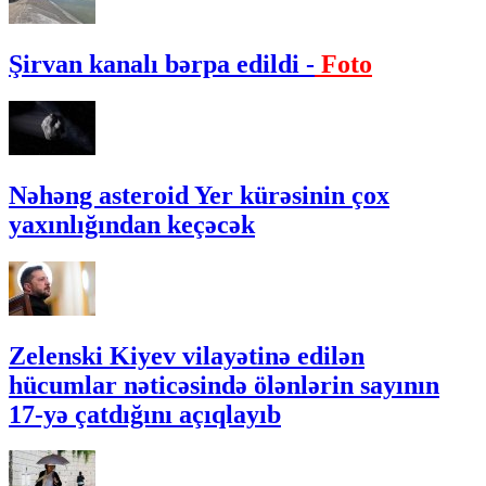
Şirvan kanalı bərpa edildi -
Foto
Nəhəng asteroid Yer kürəsinin çox
yaxınlığından keçəcək
Zelenski Kiyev vilayətinə edilən
hücumlar nəticəsində ölənlərin sayının
17-yə çatdığını açıqlayıb