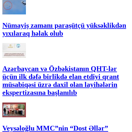
Nümayiş zamanı paraşütçü yüksəklikdən
yıxılaraq həlak olub
Azərbaycan və Özbəkistanın QHT-lər
üçün ilk dəfə birlikdə elan etdiyi qrant
müsabiqəsi üzrə daxil olan layihələrin
ekspertizasına başlanılıb
Veysəloğlu MMC”nin “Dost Əllər”