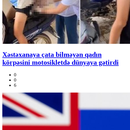
Xəstəxanaya çata bilməyən qadın
körpəsini motosikletdə dünyaya gətirdi
0
0
6