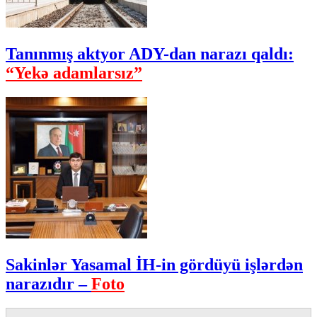
Tanınmış aktyor ADY-dan narazı qaldı:
“Yekə adamlarsız”
Sakinlər Yasamal İH-in gördüyü işlərdən
narazıdır –
Foto