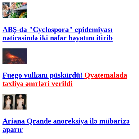
ABŞ-da "Cyclospora" epidemiyası
nəticəsində iki nəfər həyatını itirib
Fuego vulkanı püskürdü!
Qvatemalada
təxliyə əmrləri verildi
Ariana Qrande anoreksiya ilə mübarizə
aparır