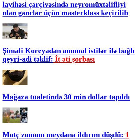
layihəsi çərçivəsində neyromüxtəlifliyi
olan gənclər üçün masterklass keçirilib
Şimali Koreyadan anomal istilər ilə bağlı
qeyri-adi təklif:
İt əti şorbası
Mağaza tualetində 30 min dollar tapıldı
Matç zamanı meydana ildırım düşdü:
1