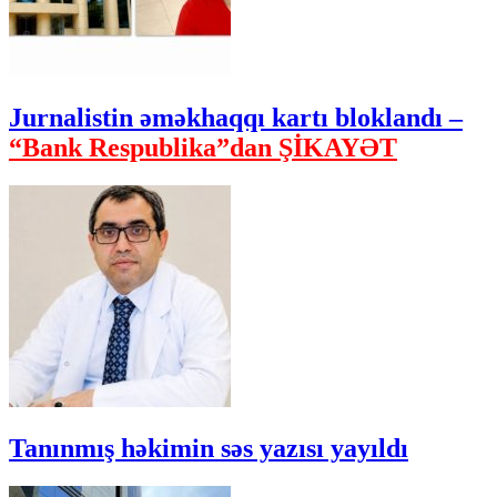
Jurnalistin əməkhaqqı kartı bloklandı –
“Bank Respublika”dan ŞİKAYƏT
Tanınmış həkimin səs yazısı yayıldı