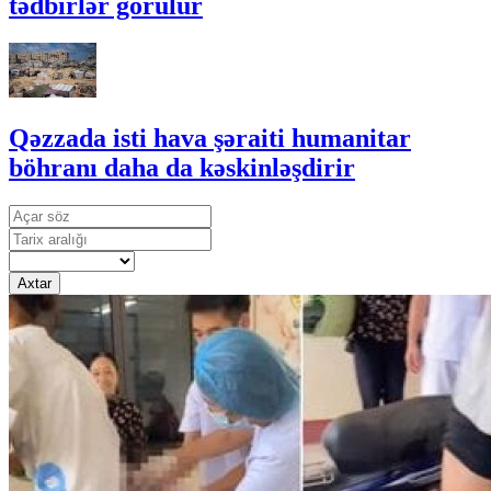
tədbirlər görülür
Qəzzada isti hava şəraiti humanitar
böhranı daha da kəskinləşdirir
Axtar