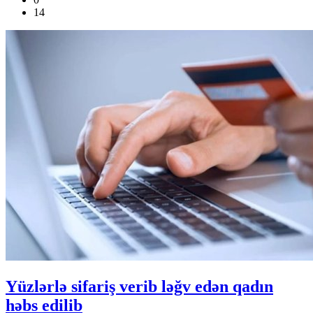
14
Yüzlərlə sifariş verib ləğv edən qadın
həbs edilib