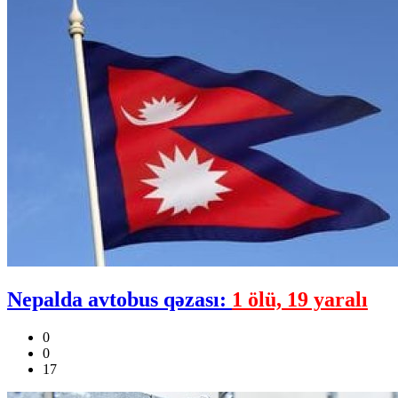
Nepalda avtobus qəzası:
1 ölü, 19 yaralı
0
0
17