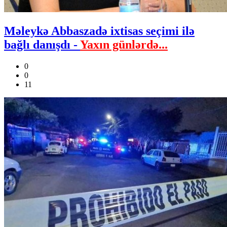
Məleykə Abbaszadə ixtisas seçimi ilə
bağlı danışdı -
Yaxın günlərdə...
0
0
11