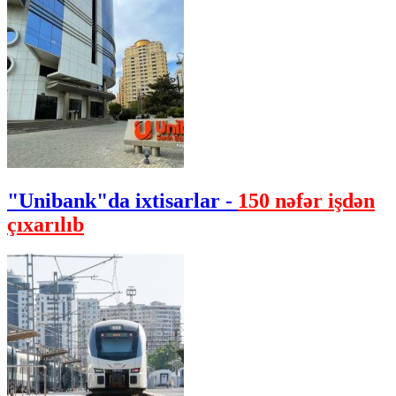
"Unibank"da ixtisarlar -
150 nəfər işdən
çıxarılıb