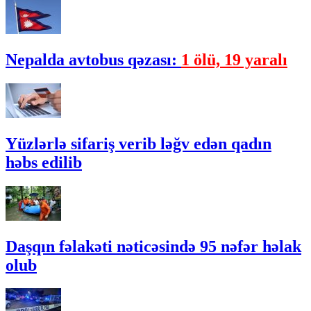
Nepalda avtobus qəzası:
1 ölü, 19 yaralı
Yüzlərlə sifariş verib ləğv edən qadın
həbs edilib
Daşqın fəlakəti nəticəsində 95 nəfər həlak
olub