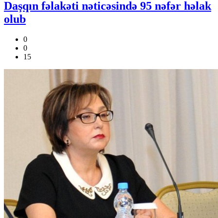
Daşqın fəlakəti nəticəsində 95 nəfər həlak
olub
0
0
15