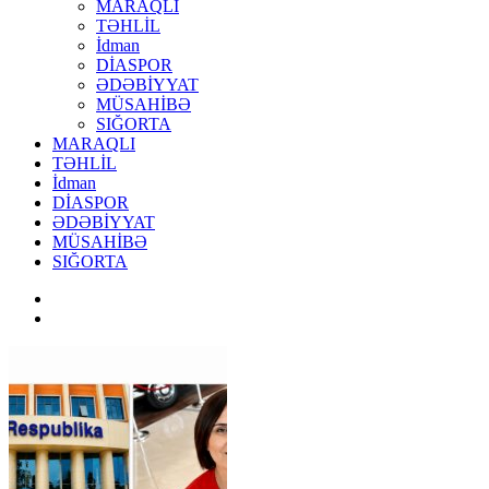
MARAQLI
TƏHLİL
İdman
DİASPOR
ƏDƏBİYYAT
MÜSAHİBƏ
SIĞORTA
MARAQLI
TƏHLİL
İdman
DİASPOR
ƏDƏBİYYAT
MÜSAHİBƏ
SIĞORTA