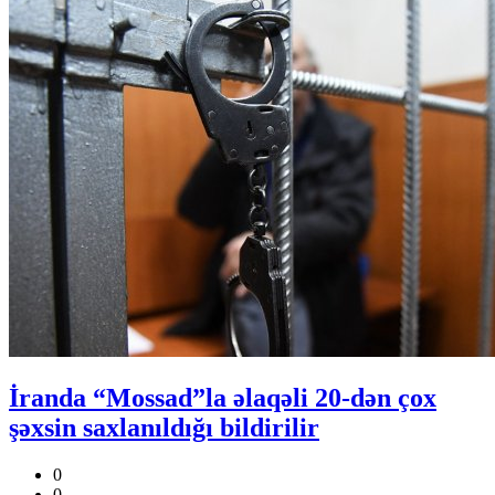
İranda “Mossad”la əlaqəli 20-dən çox
şəxsin saxlanıldığı bildirilir
0
0