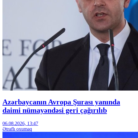
Azərbaycanın Avropa Şurası yanında
daimi nümayəndəsi geri çağırılıb
06.08.2026, 13:47
Ətraflı oxumaq