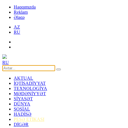
Haqqımızda
Reklam
Əlaqə
AZ
RU
RU
AKTUAL
İQTİSADİYYAT
TEXNOLOGİYA
MƏDƏNİYYƏT
SİYASƏT
DÜNYA
SOSİAL
HADİSƏ
PEŞƏ ETİKASI
DİGƏR