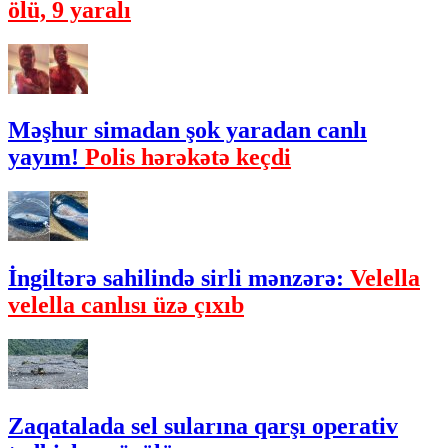
ölü, 9 yaralı
Məşhur simadan şok yaradan canlı
yayım!
Polis hərəkətə keçdi
İngiltərə sahilində sirli mənzərə:
Velella
velella canlısı üzə çıxıb
Zaqatalada sel sularına qarşı operativ