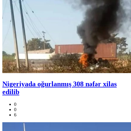
Nigeriyada oğurlanmış 308 nəfər xilas
edilib
0
0
6