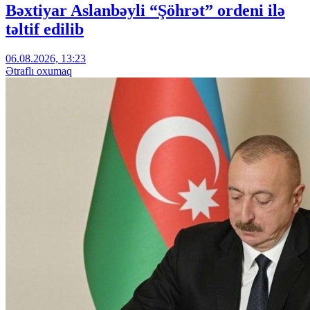
Bəxtiyar Aslanbəyli “Şöhrət” ordeni ilə
təltif edilib
06.08.2026, 13:23
Ətraflı oxumaq