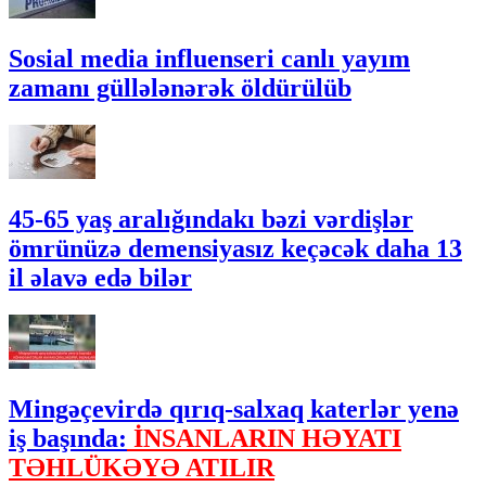
Sosial media influenseri canlı yayım
zamanı güllələnərək öldürülüb
45-65 yaş aralığındakı bəzi vərdişlər
ömrünüzə demensiyasız keçəcək daha 13
il əlavə edə bilər
Mingəçevirdə qırıq-salxaq katerlər yenə
iş başında:
İNSANLARIN HƏYATI
TƏHLÜKƏYƏ ATILIR