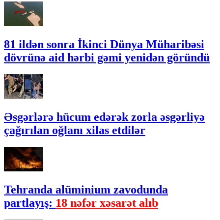
81 ildən sonra İkinci Dünya Müharibəsi
dövrünə aid hərbi gəmi yenidən göründü
Əsgərlərə hücum edərək zorla əsgərliyə
çağırılan oğlanı xilas etdilər
Tehranda alüminium zavodunda
partlayış:
18 nəfər xəsarət alıb