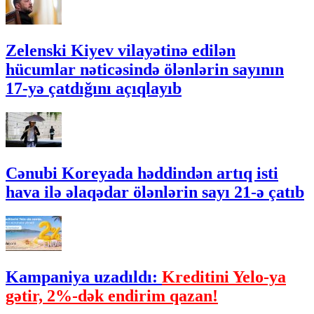
Zelenski Kiyev vilayətinə edilən
hücumlar nəticəsində ölənlərin sayının
17-yə çatdığını açıqlayıb
Cənubi Koreyada həddindən artıq isti
hava ilə əlaqədar ölənlərin sayı 21-ə çatıb
Kampaniya uzadıldı:
Kreditini Yelo-ya
gətir, 2%-dək endirim qazan!