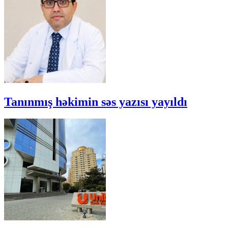
Tanınmış həkimin səs yazısı yayıldı