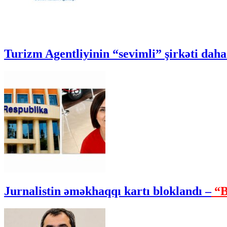
Turizm Agentliyinin “sevimli” şirkəti daha 
Jurnalistin əməkhaqqı kartı bloklandı –
“B