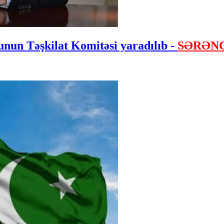
nun Təşkilat Komitəsi yaradılıb -
SƏRƏN