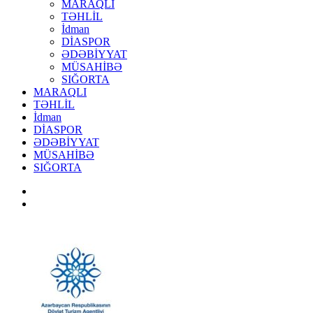
MARAQLI
TƏHLİL
İdman
DİASPOR
ƏDƏBİYYAT
MÜSAHİBƏ
SIĞORTA
MARAQLI
TƏHLİL
İdman
DİASPOR
ƏDƏBİYYAT
MÜSAHİBƏ
SIĞORTA