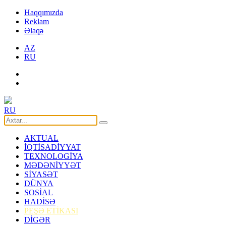
Haqqımızda
Reklam
Əlaqə
AZ
RU
RU
AKTUAL
İQTİSADİYYAT
TEXNOLOGİYA
MƏDƏNİYYƏT
SİYASƏT
DÜNYA
SOSİAL
HADİSƏ
PEŞƏ ETİKASI
DİGƏR