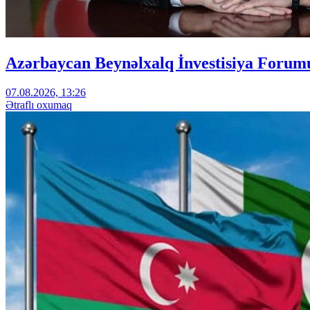
Azərbaycan Beynəlxalq İnvestisiya Forumu
07.08.2026, 13:26
Ətraflı oxumaq