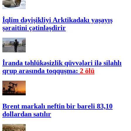
İqlim dəyişikliyi Arktikadakı yaşayış
şəraitini çətinləşdirir
İranda təhlükəsizlik qüvvələri ilə silahlı
qrup arasında toqquşma:
2 ölü
Brent markalı neftin bir bareli 83,10
dollardan satılır