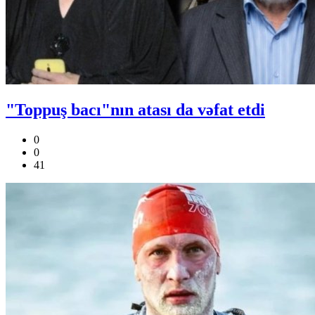
"Toppuş bacı"nın atası da vəfat etdi
0
0
41