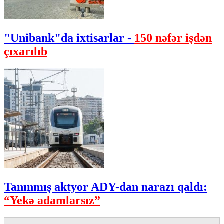
"Unibank"da ixtisarlar -
150 nəfər işdən
çıxarılıb
Tanınmış aktyor ADY-dan narazı qaldı:
“Yekə adamlarsız”