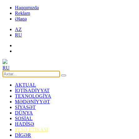
Haqqımızda
Reklam
Əlaqə
AZ
RU
RU
AKTUAL
İQTİSADİYYAT
TEXNOLOGİYA
MƏDƏNİYYƏT
SİYASƏT
DÜNYA
SOSİAL
HADİSƏ
PEŞƏ ETİKASI
DİGƏR