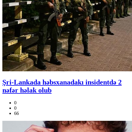
Şri-Lankada həbsxanadakı insidentdə 2
nəfər həlak olub
0
0
66