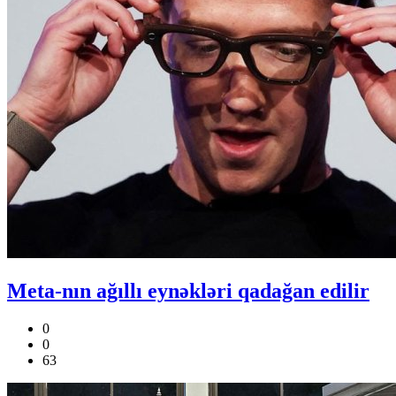
Meta-nın ağıllı eynəkləri qadağan edilir
0
0
63