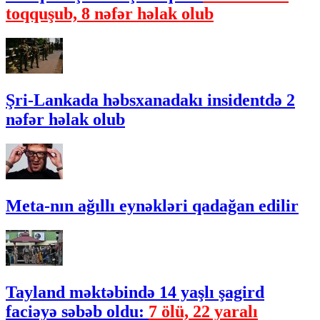
toqquşub, 8 nəfər həlak olub
Şri-Lankada həbsxanadakı insidentdə 2
nəfər həlak olub
Meta-nın ağıllı eynəkləri qadağan edilir
Tayland məktəbində 14 yaşlı şagird
faciəyə səbəb oldu:
7 ölü, 22 yaralı