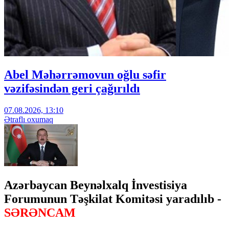
Abel Məhərrəmovun oğlu səfir
vəzifəsindən geri çağırıldı
07.08.2026, 13:10
Ətraflı oxumaq
Azərbaycan Beynəlxalq İnvestisiya
Forumunun Təşkilat Komitəsi yaradılıb -
SƏRƏNCAM