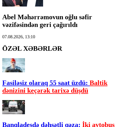
Abel Məhərrəmovun oğlu səfir
vəzifəsindən geri çağırıldı
07.08.2026, 13:10
ÖZƏL XƏBƏRLƏR
Fasiləsiz olaraq 55 saat üzdü:
Baltik
dənizini keçərək tarixə düşdü
Banqladeşdə dəhşətli qəza:
İki avtobus