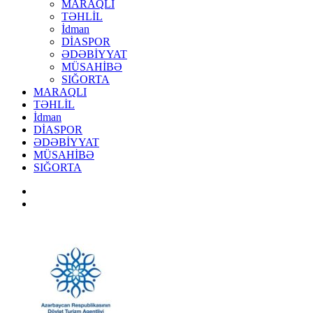
MARAQLI
TƏHLİL
İdman
DİASPOR
ƏDƏBİYYAT
MÜSAHİBƏ
SIĞORTA
MARAQLI
TƏHLİL
İdman
DİASPOR
ƏDƏBİYYAT
MÜSAHİBƏ
SIĞORTA