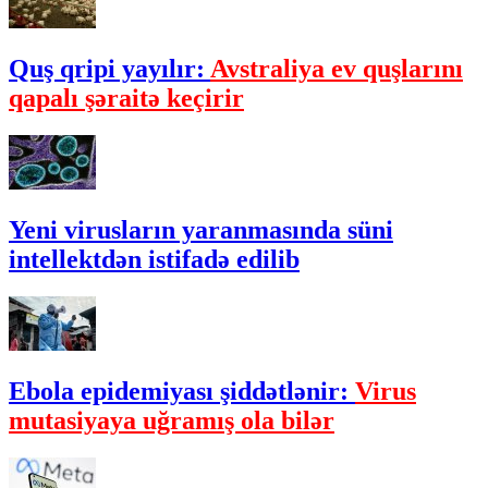
Quş qripi yayılır:
Avstraliya ev quşlarını
qapalı şəraitə keçirir
Yeni virusların yaranmasında süni
intellektdən istifadə edilib
Ebola epidemiyası şiddətlənir:
Virus
mutasiyaya uğramış ola bilər