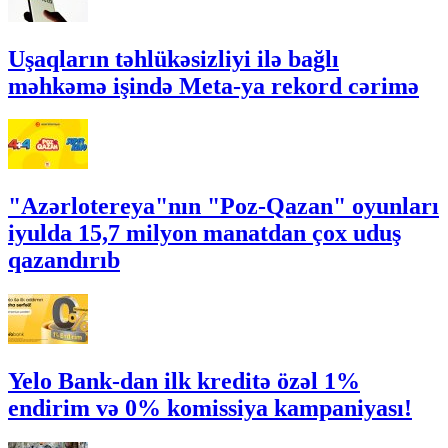
Uşaqların təhlükəsizliyi ilə bağlı
məhkəmə işində Meta-ya rekord cərimə
"Azərlotereya"nın "Poz-Qazan" oyunları
iyulda 15,7 milyon manatdan çox uduş
qazandırıb
Yelo Bank-dan ilk kreditə özəl 1%
endirim və 0% komissiya kampaniyası!