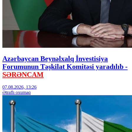
Azərbaycan Beynəlxalq İnvestisiya
Forumunun Təşkilat Komitəsi yaradılıb -
SƏRƏNCAM
07.08.2026, 13:26
Ətraflı oxumaq