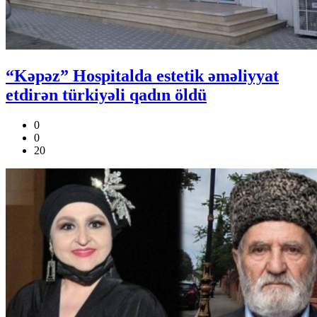
“Kəpəz” Hospitalda estetik əməliyyat
etdirən türkiyəli qadın öldü
0
0
20