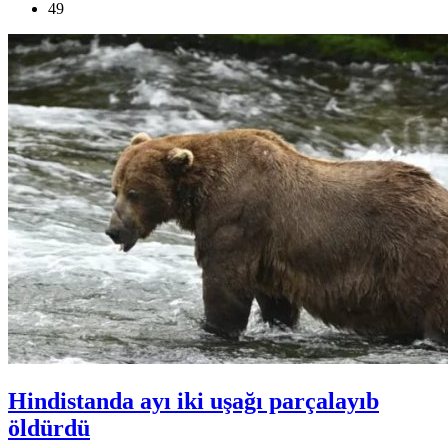
49
Hindistanda ayı iki uşağı parçalayıb
öldürdü