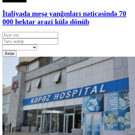
İtaliyada meşə yanğınları nəticəsində 70
000 hektar ərazi külə dönüb
Axtar