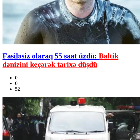
Fasiləsiz olaraq 55 saat üzdü:
Baltik
dənizini keçərək tarixə düşdü
0
0
52