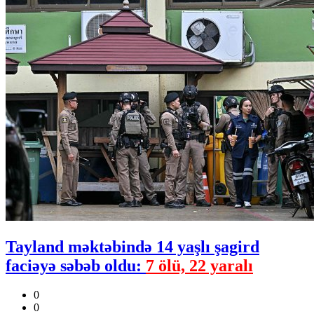
Tayland məktəbində 14 yaşlı şagird
faciəyə səbəb oldu:
7 ölü, 22 yaralı
0
0