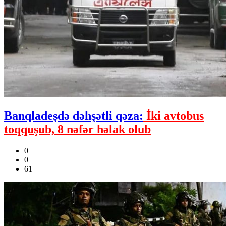
Banqladeşdə dəhşətli qəza:
İki avtobus
toqquşub, 8 nəfər həlak olub
0
0
61