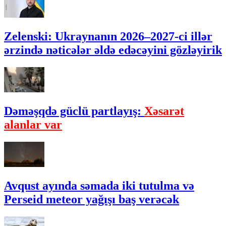
Zelenski: Ukraynanın 2026–2027-ci illər
ərzində nəticələr əldə edəcəyini gözləyirik
Dəməşqdə güclü partlayış:
Xəsarət
alanlar var
Avqust ayında səmada iki tutulma və
Perseid meteor yağışı baş verəcək