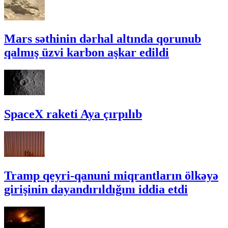
Mars səthinin dərhal altında qorunub
qalmış üzvi karbon aşkar edildi
SpaceX raketi Aya çırpılıb
Tramp qeyri-qanuni miqrantların ölkəyə
girişinin dayandırıldığını iddia etdi