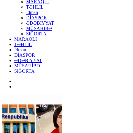
MARAQLI
TƏHLİL
İdman
DİASPOR
ƏDƏBİYYAT
MÜSAHİBƏ
SIĞORTA
MARAQLI
TƏHLİL
İdman
DİASPOR
ƏDƏBİYYAT
MÜSAHİBƏ
SIĞORTA