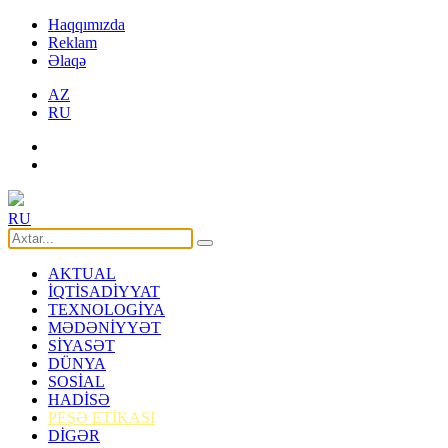
Haqqımızda
Reklam
Əlaqə
AZ
RU
RU
AKTUAL
İQTİSADİYYAT
TEXNOLOGİYA
MƏDƏNİYYƏT
SİYASƏT
DÜNYA
SOSİAL
HADİSƏ
PEŞƏ ETİKASI
DİGƏR