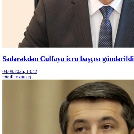
Sədərəkdən Culfaya icra başçısı göndərildi
04.08.2026, 13:42
Ətraflı oxumaq