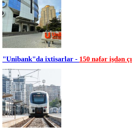
"Unibank"da ixtisarlar -
150 nəfər işdən çı