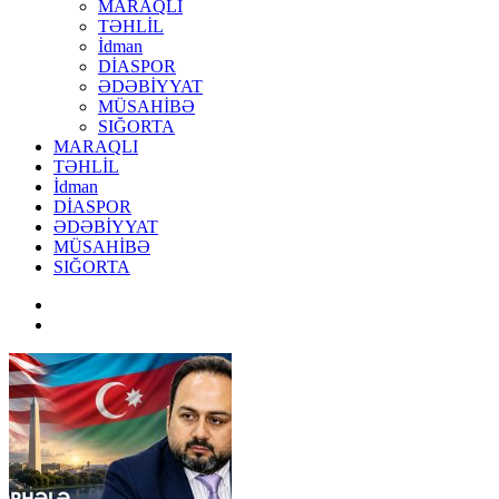
MARAQLI
TƏHLİL
İdman
DİASPOR
ƏDƏBİYYAT
MÜSAHİBƏ
SIĞORTA
MARAQLI
TƏHLİL
İdman
DİASPOR
ƏDƏBİYYAT
MÜSAHİBƏ
SIĞORTA