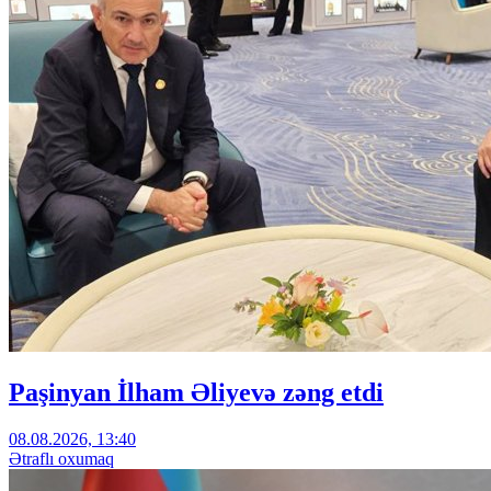
Paşinyan İlham Əliyevə zəng etdi
08.08.2026, 13:40
Ətraflı oxumaq