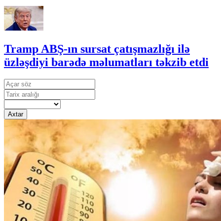
Tramp ABŞ-ın sursat çatışmazlığı ilə
üzləşdiyi barədə məlumatları təkzib etdi
Axtar