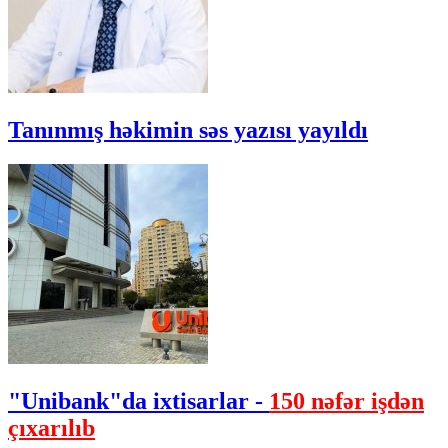
Tanınmış həkimin səs yazısı yayıldı
"Unibank"da ixtisarlar -
150 nəfər işdən
çıxarılıb