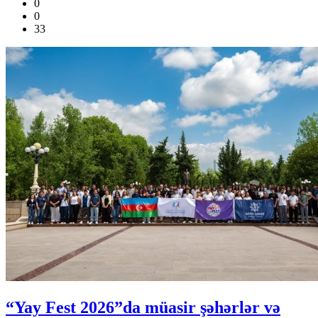
0
0
33
“Yay Fest 2026”da müasir şəhərlər və