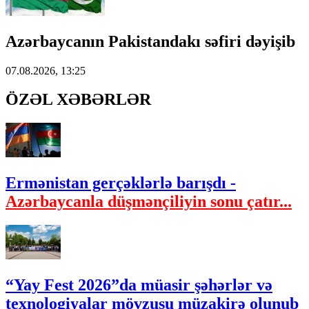
Azərbaycanın Pakistandakı səfiri dəyişib
07.08.2026, 13:25
ÖZƏL XƏBƏRLƏR
Ermənistan gerçəklərlə barışdı -
Azərbaycanla düşmənçiliyin sonu çatır...
“Yay Fest 2026”da müasir şəhərlər və
texnologiyalar mövzusu müzakirə olunub