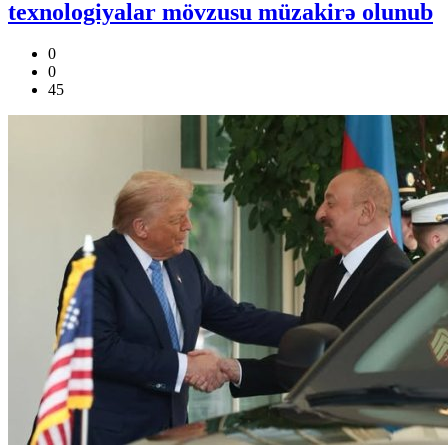
texnologiyalar mövzusu müzakirə olunub
0
0
45