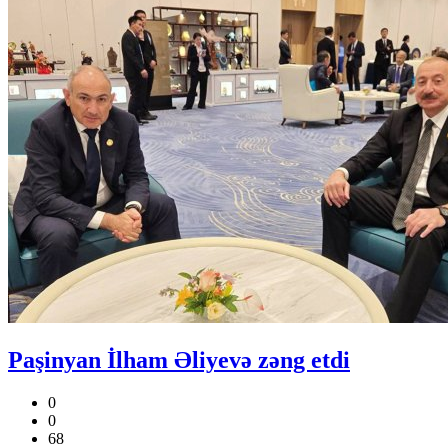
Paşinyan İlham Əliyevə zəng etdi
0
0
68