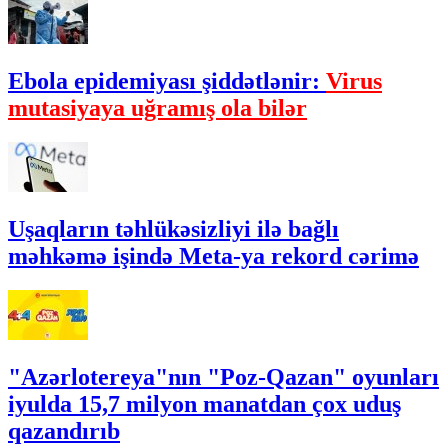
Ebola epidemiyası şiddətlənir:
Virus
mutasiyaya uğramış ola bilər
Uşaqların təhlükəsizliyi ilə bağlı
məhkəmə işində Meta-ya rekord cərimə
"Azərlotereya"nın "Poz-Qazan" oyunları
iyulda 15,7 milyon manatdan çox uduş
qazandırıb