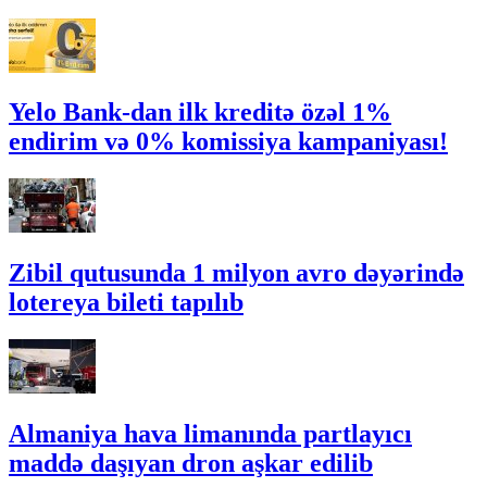
Yelo Bank-dan ilk kreditə özəl 1%
endirim və 0% komissiya kampaniyası!
Zibil qutusunda 1 milyon avro dəyərində
lotereya bileti tapılıb
Almaniya hava limanında partlayıcı
maddə daşıyan dron aşkar edilib