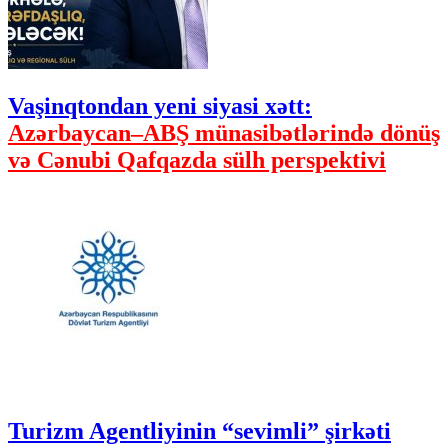
Vaşinqtondan yeni siyasi xətt:
Azərbaycan–ABŞ münasibətlərində dönüş
və Cənubi Qafqazda sülh perspektivi
Turizm Agentliyinin “sevimli” şirkəti