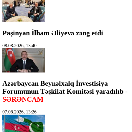
Paşinyan İlham Əliyevə zəng etdi
08.08.2026, 13:40
Azərbaycan Beynəlxalq İnvestisiya
Forumunun Təşkilat Komitəsi yaradılıb -
SƏRƏNCAM
07.08.2026, 13:26