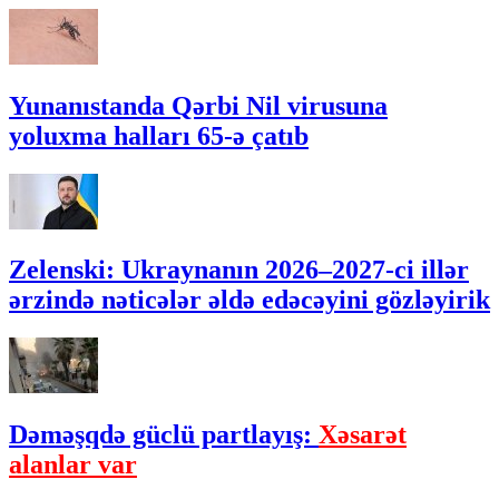
Yunanıstanda Qərbi Nil virusuna
yoluxma halları 65-ə çatıb
Zelenski: Ukraynanın 2026–2027-ci illər
ərzində nəticələr əldə edəcəyini gözləyirik
Dəməşqdə güclü partlayış:
Xəsarət
alanlar var