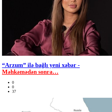
“Arzum” ilə bağlı yeni xəbər -
Məhkəmədən sonra…
0
0
37