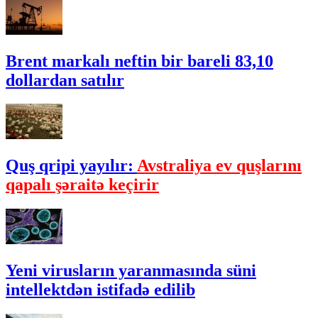
Brent markalı neftin bir bareli 83,10
dollardan satılır
Quş qripi yayılır:
Avstraliya ev quşlarını
qapalı şəraitə keçirir
Yeni virusların yaranmasında süni
intellektdən istifadə edilib