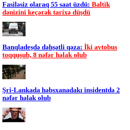
Fasiləsiz olaraq 55 saat üzdü:
Baltik
dənizini keçərək tarixə düşdü
Banqladeşdə dəhşətli qəza:
İki avtobus
toqquşub, 8 nəfər həlak olub
Şri-Lankada həbsxanadakı insidentdə 2
nəfər həlak olub