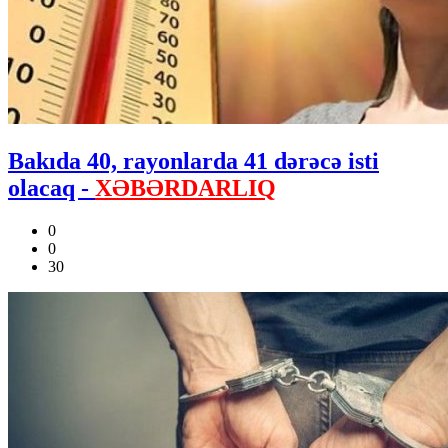
Bakıda 40, rayonlarda 41 dərəcə isti
olacaq -
XƏBƏRDARLIQ
0
0
30