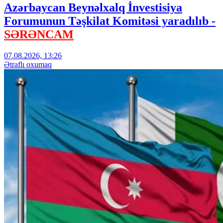
Azərbaycan Beynəlxalq İnvestisiya
Forumunun Təşkilat Komitəsi yaradılıb -
SƏRƏNCAM
07.08.2026, 13:26
Ətraflı oxumaq