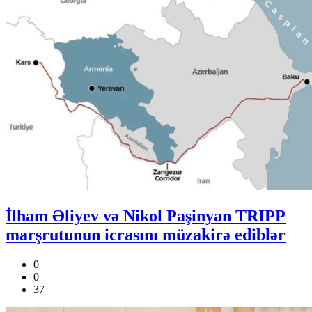
İlham Əliyev və Nikol Paşinyan TRIPP
marşrutunun icrasını müzakirə ediblər
0
0
37