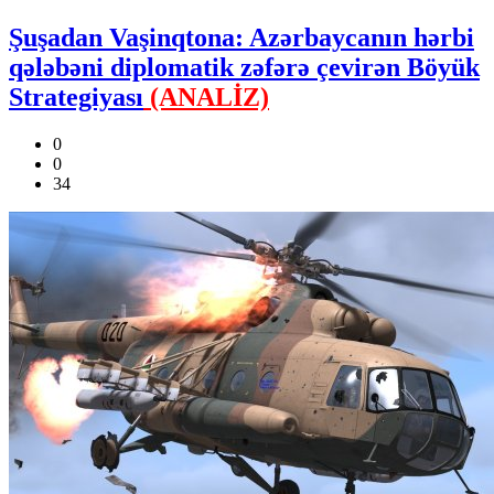
Şuşadan Vaşinqtona: Azərbaycanın hərbi
qələbəni diplomatik zəfərə çevirən Böyük
Strategiyası
(ANALİZ)
0
0
34