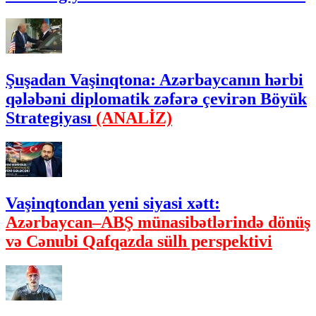
Şuşadan Vaşinqtona: Azərbaycanın hərbi
qələbəni diplomatik zəfərə çevirən Böyük
Strategiyası
(ANALİZ)
Vaşinqtondan yeni siyasi xətt:
Azərbaycan–ABŞ münasibətlərində dönüş
və Cənubi Qafqazda sülh perspektivi