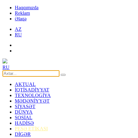
Haqqımızda
Reklam
Əlaqə
AZ
RU
RU
AKTUAL
İQTİSADİYYAT
TEXNOLOGİYA
MƏDƏNİYYƏT
SİYASƏT
DÜNYA
SOSİAL
HADİSƏ
PEŞƏ ETİKASI
DİGƏR