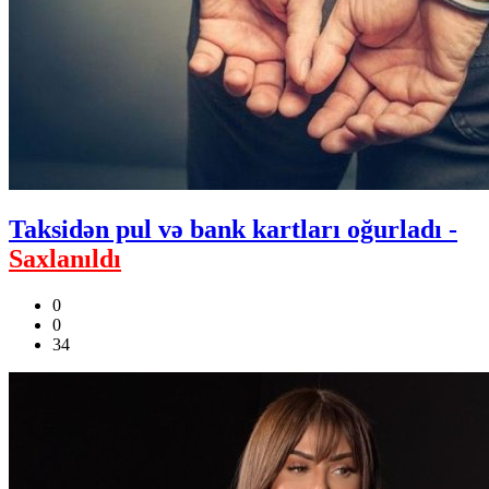
Taksidən pul və bank kartları oğurladı -
Saxlanıldı
0
0
34