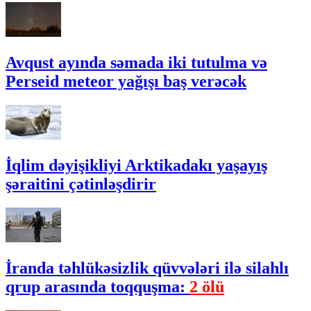
Avqust ayında səmada iki tutulma və
Perseid meteor yağışı baş verəcək
İqlim dəyişikliyi Arktikadakı yaşayış
şəraitini çətinləşdirir
İranda təhlükəsizlik qüvvələri ilə silahlı
qrup arasında toqquşma:
2 ölü