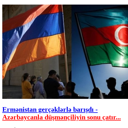
Ermənistan gerçəklərlə barışdı -
Azərbaycanla düşmənçiliyin sonu çatır...