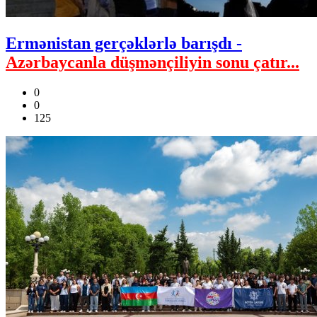
Ermənistan gerçəklərlə barışdı -
Azərbaycanla düşmənçiliyin sonu çatır...
0
0
125