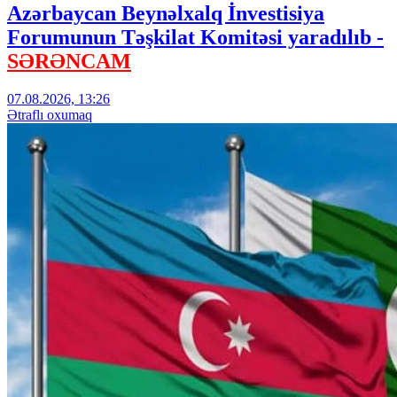
Azərbaycan Beynəlxalq İnvestisiya
Forumunun Təşkilat Komitəsi yaradılıb -
SƏRƏNCAM
07.08.2026, 13:26
Ətraflı oxumaq