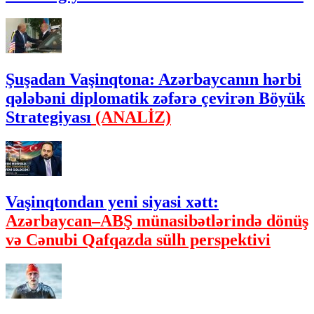
Şuşadan Vaşinqtona: Azərbaycanın hərbi
qələbəni diplomatik zəfərə çevirən Böyük
Strategiyası
(ANALİZ)
Vaşinqtondan yeni siyasi xətt:
Azərbaycan–ABŞ münasibətlərində dönüş
və Cənubi Qafqazda sülh perspektivi