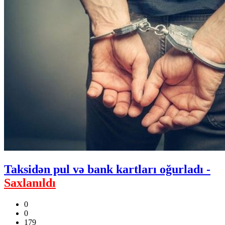
Taksidən pul və bank kartları oğurladı -
Saxlanıldı
0
0
179