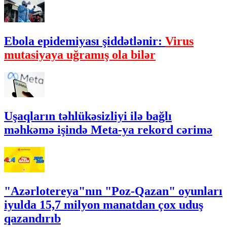
Ebola epidemiyası şiddətlənir:
Virus
mutasiyaya uğramış ola bilər
Uşaqların təhlükəsizliyi ilə bağlı
məhkəmə işində Meta-ya rekord cərimə
"Azərlotereya"nın "Poz-Qazan" oyunları
iyulda 15,7 milyon manatdan çox uduş
qazandırıb