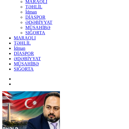
MARAQLI
TƏHLİL
İdman
DİASPOR
ƏDƏBİYYAT
MÜSAHİBƏ
SIĞORTA
MARAQLI
TƏHLİL
İdman
DİASPOR
ƏDƏBİYYAT
MÜSAHİBƏ
SIĞORTA