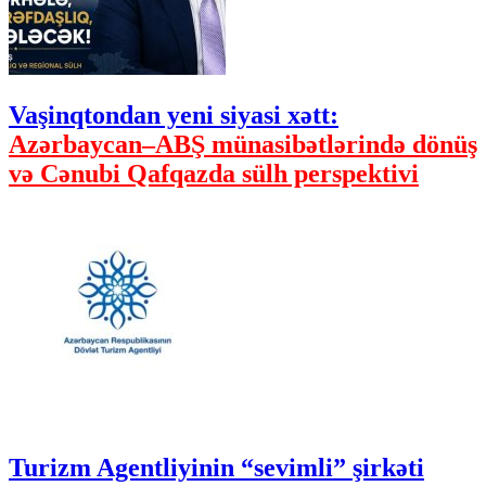
Vaşinqtondan yeni siyasi xətt:
Azərbaycan–ABŞ münasibətlərində dönüş
və Cənubi Qafqazda sülh perspektivi
Turizm Agentliyinin “sevimli” şirkəti