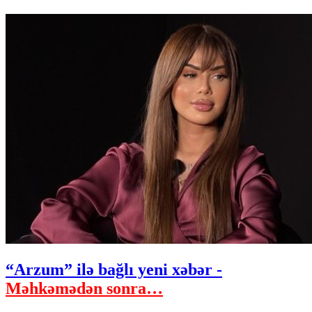
“Arzum” ilə bağlı yeni xəbər -
Məhkəmədən sonra…