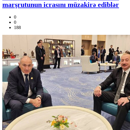
marşrutunun icrasını müzakirə ediblər
0
0
188