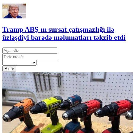
Tramp ABŞ-ın sursat çatışmazlığı ilə
üzləşdiyi barədə məlumatları təkzib etdi
Axtar