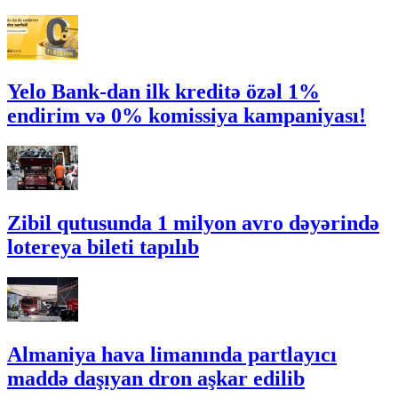
Yelo Bank-dan ilk kreditə özəl 1%
endirim və 0% komissiya kampaniyası!
Zibil qutusunda 1 milyon avro dəyərində
lotereya bileti tapılıb
Almaniya hava limanında partlayıcı
maddə daşıyan dron aşkar edilib