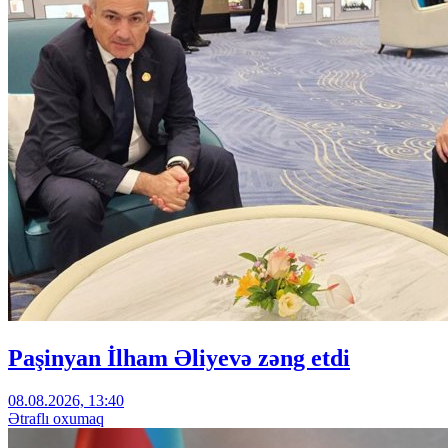
Paşinyan İlham Əliyevə zəng etdi
08.08.2026, 13:40
Ətraflı oxumaq