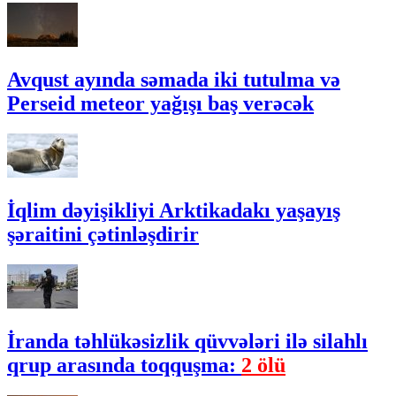
Avqust ayında səmada iki tutulma və
Perseid meteor yağışı baş verəcək
İqlim dəyişikliyi Arktikadakı yaşayış
şəraitini çətinləşdirir
İranda təhlükəsizlik qüvvələri ilə silahlı
qrup arasında toqquşma:
2 ölü