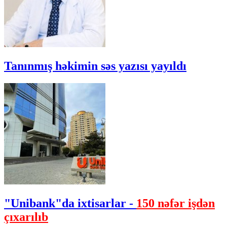
Tanınmış həkimin səs yazısı yayıldı
"Unibank"da ixtisarlar -
150 nəfər işdən
çıxarılıb