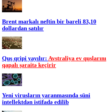
Brent markalı neftin bir bareli 83,10
dollardan satılır
Quş qripi yayılır:
Avstraliya ev quşlarını
qapalı şəraitə keçirir
Yeni virusların yaranmasında süni
intellektdən istifadə edilib