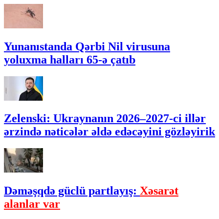
Yunanıstanda Qərbi Nil virusuna
yoluxma halları 65-ə çatıb
Zelenski: Ukraynanın 2026–2027-ci illər
ərzində nəticələr əldə edəcəyini gözləyirik
Dəməşqdə güclü partlayış:
Xəsarət
alanlar var