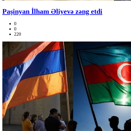
Paşinyan İlham Əliyevə zəng etdi
0
0
220