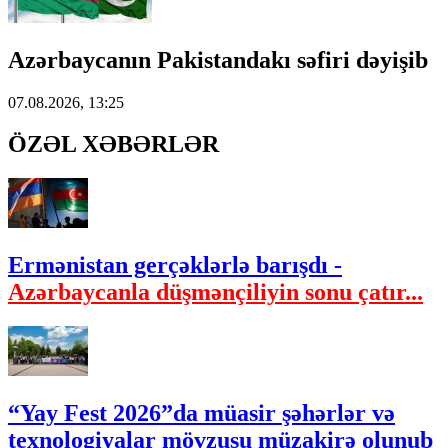
Azərbaycanın Pakistandakı səfiri dəyişib
07.08.2026, 13:25
ÖZƏL XƏBƏRLƏR
Ermənistan gerçəklərlə barışdı -
Azərbaycanla düşmənçiliyin sonu çatır...
“Yay Fest 2026”da müasir şəhərlər və
texnologiyalar mövzusu müzakirə olunub