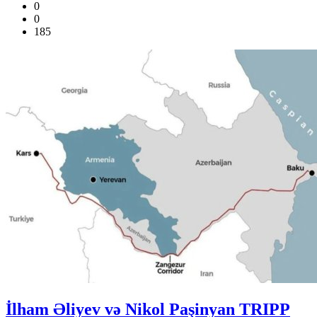
0
0
185
İlham Əliyev və Nikol Paşinyan TRIPP