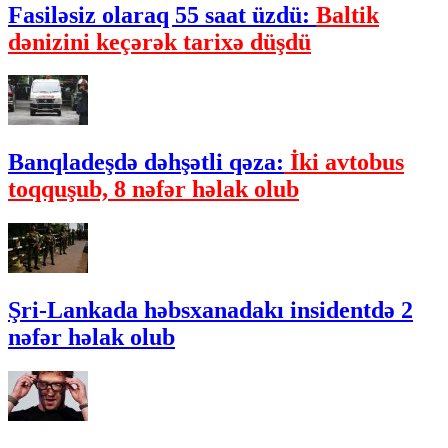
Fasiləsiz olaraq 55 saat üzdü:
Baltik
dənizini keçərək tarixə düşdü
Banqladeşdə dəhşətli qəza:
İki avtobus
toqquşub, 8 nəfər həlak olub
Şri-Lankada həbsxanadakı insidentdə 2
nəfər həlak olub