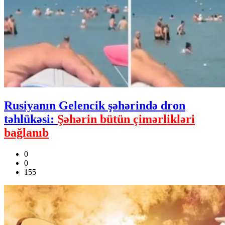
Rusiyanın Gelencik şəhərində dron
təhlükəsi:
Şəhərin bütün çimərlikləri
bağlanıb
0
0
155