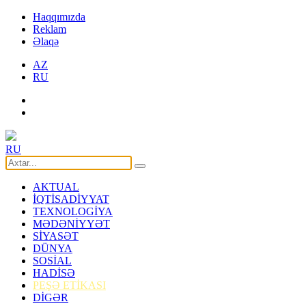
Haqqımızda
Reklam
Əlaqə
AZ
RU
RU
AKTUAL
İQTİSADİYYAT
TEXNOLOGİYA
MƏDƏNİYYƏT
SİYASƏT
DÜNYA
SOSİAL
HADİSƏ
PEŞƏ ETİKASI
DİGƏR