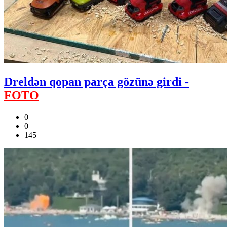
Dreldən qopan parça gözünə girdi -
FOTO
0
0
145