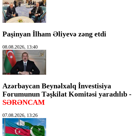
Paşinyan İlham Əliyevə zəng etdi
08.08.2026, 13:40
Azərbaycan Beynəlxalq İnvestisiya
Forumunun Təşkilat Komitəsi yaradılıb -
SƏRƏNCAM
07.08.2026, 13:26