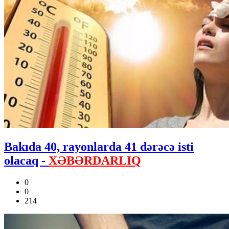
Bakıda 40, rayonlarda 41 dərəcə isti
olacaq -
XƏBƏRDARLIQ
0
0
214