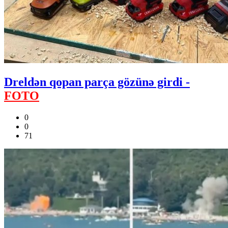
Dreldən qopan parça gözünə girdi -
FOTO
0
0
71