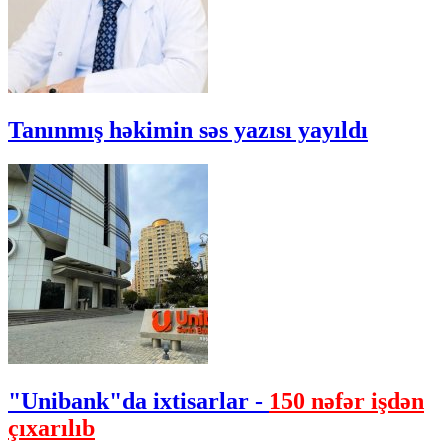
Tanınmış həkimin səs yazısı yayıldı
"Unibank"da ixtisarlar -
150 nəfər işdən
çıxarılıb