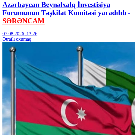
Azərbaycan Beynəlxalq İnvestisiya
Forumunun Təşkilat Komitəsi yaradılıb -
SƏRƏNCAM
07.08.2026, 13:26
Ətraflı oxumaq