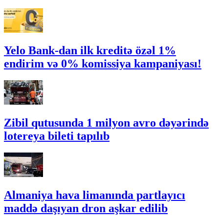
Yelo Bank-dan ilk kreditə özəl 1%
endirim və 0% komissiya kampaniyası!
Zibil qutusunda 1 milyon avro dəyərində
lotereya bileti tapılıb
Almaniya hava limanında partlayıcı
maddə daşıyan dron aşkar edilib