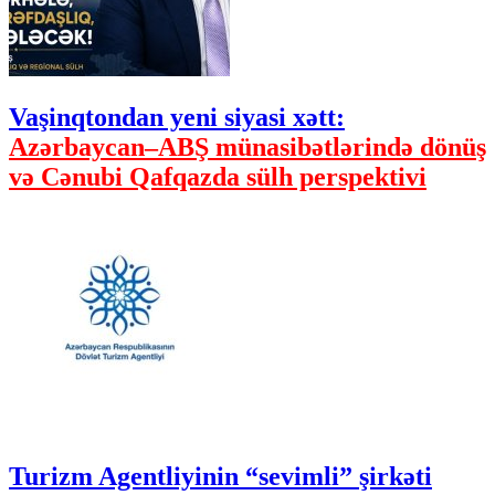
Vaşinqtondan yeni siyasi xətt:
Azərbaycan–ABŞ münasibətlərində dönüş
və Cənubi Qafqazda sülh perspektivi
Turizm Agentliyinin “sevimli” şirkəti