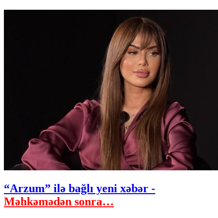
“Arzum” ilə bağlı yeni xəbər -
Məhkəmədən sonra…