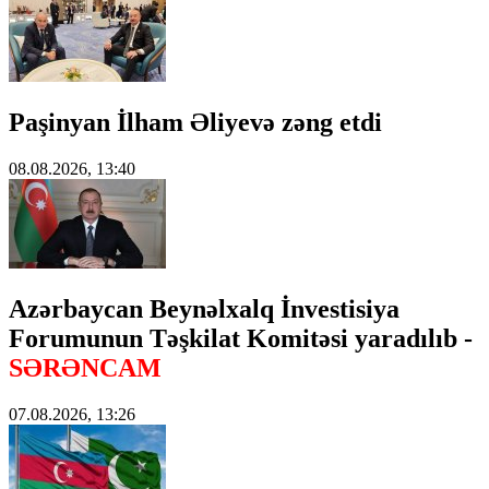
Paşinyan İlham Əliyevə zəng etdi
08.08.2026, 13:40
Azərbaycan Beynəlxalq İnvestisiya
Forumunun Təşkilat Komitəsi yaradılıb -
SƏRƏNCAM
07.08.2026, 13:26