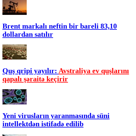
Brent markalı neftin bir bareli 83,10
dollardan satılır
Quş qripi yayılır:
Avstraliya ev quşlarını
qapalı şəraitə keçirir
Yeni virusların yaranmasında süni
intellektdən istifadə edilib