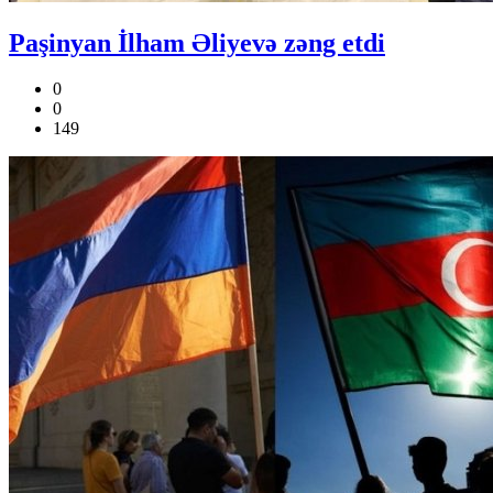
Paşinyan İlham Əliyevə zəng etdi
0
0
149