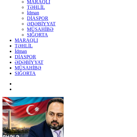
MARAQLI
TƏHLİL
İdman
DİASPOR
ƏDƏBİYYAT
MÜSAHİBƏ
SIĞORTA
MARAQLI
TƏHLİL
İdman
DİASPOR
ƏDƏBİYYAT
MÜSAHİBƏ
SIĞORTA