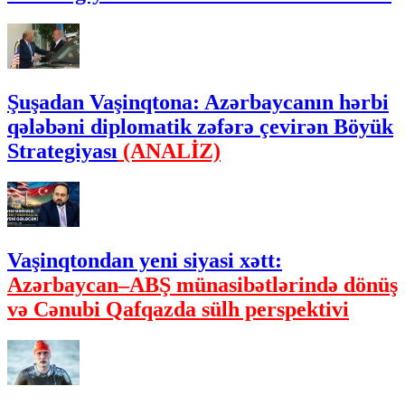
Şuşadan Vaşinqtona: Azərbaycanın hərbi
qələbəni diplomatik zəfərə çevirən Böyük
Strategiyası
(ANALİZ)
Vaşinqtondan yeni siyasi xətt:
Azərbaycan–ABŞ münasibətlərində dönüş
və Cənubi Qafqazda sülh perspektivi