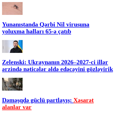
Yunanıstanda Qərbi Nil virusuna
yoluxma halları 65-ə çatıb
Zelenski: Ukraynanın 2026–2027-ci illər
ərzində nəticələr əldə edəcəyini gözləyirik
Dəməşqdə güclü partlayış:
Xəsarət
alanlar var