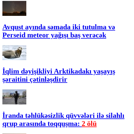
Avqust ayında səmada iki tutulma və
Perseid meteor yağışı baş verəcək
İqlim dəyişikliyi Arktikadakı yaşayış
şəraitini çətinləşdirir
İranda təhlükəsizlik qüvvələri ilə silahlı
qrup arasında toqquşma:
2 ölü