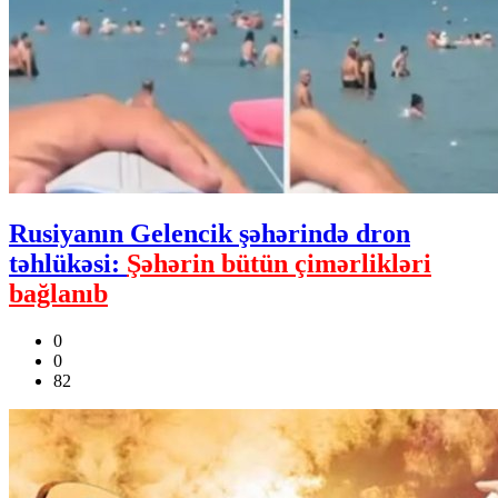
Rusiyanın Gelencik şəhərində dron
təhlükəsi:
Şəhərin bütün çimərlikləri
bağlanıb
0
0
82