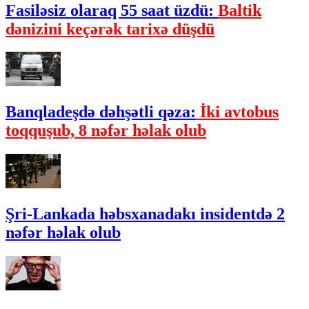
Fasiləsiz olaraq 55 saat üzdü:
Baltik
dənizini keçərək tarixə düşdü
Banqladeşdə dəhşətli qəza:
İki avtobus
toqquşub, 8 nəfər həlak olub
Şri-Lankada həbsxanadakı insidentdə 2
nəfər həlak olub