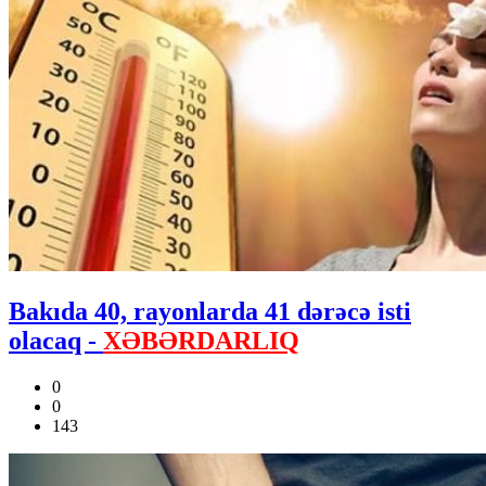
Bakıda 40, rayonlarda 41 dərəcə isti
olacaq -
XƏBƏRDARLIQ
0
0
143