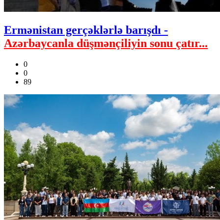
Ermənistan gerçəklərlə barışdı -
Azərbaycanla düşmənçiliyin sonu çatır...
0
0
89