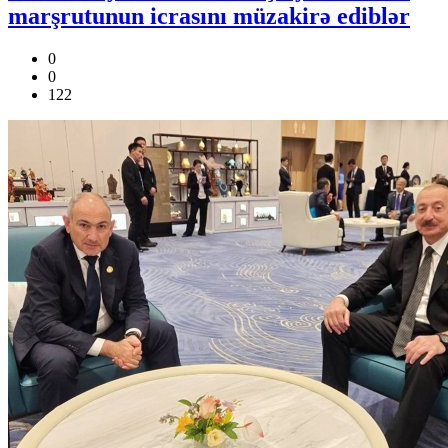
marşrutunun icrasını müzakirə ediblər
0
0
122