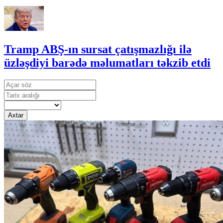
Tramp ABŞ-ın sursat çatışmazlığı ilə
üzləşdiyi barədə məlumatları təkzib etdi
Axtar