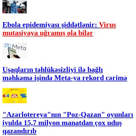
Ebola epidemiyası şiddətlənir:
Virus
mutasiyaya uğramış ola bilər
Uşaqların təhlükəsizliyi ilə bağlı
məhkəmə işində Meta-ya rekord cərimə
"Azərlotereya"nın "Poz-Qazan" oyunları
iyulda 15,7 milyon manatdan çox uduş
qazandırıb