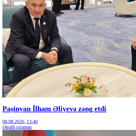
Paşinyan İlham Əliyevə zəng etdi
08.08.2026, 13:40
Ətraflı oxumaq