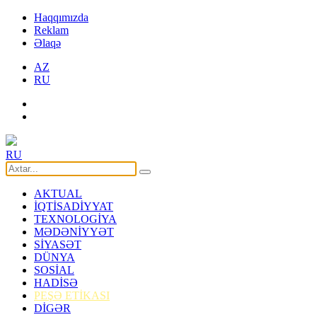
Haqqımızda
Reklam
Əlaqə
AZ
RU
RU
AKTUAL
İQTİSADİYYAT
TEXNOLOGİYA
MƏDƏNİYYƏT
SİYASƏT
DÜNYA
SOSİAL
HADİSƏ
PEŞƏ ETİKASI
DİGƏR