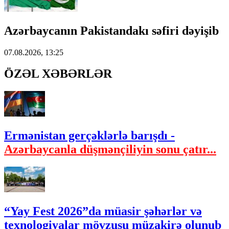
Azərbaycanın Pakistandakı səfiri dəyişib
07.08.2026, 13:25
ÖZƏL XƏBƏRLƏR
Ermənistan gerçəklərlə barışdı -
Azərbaycanla düşmənçiliyin sonu çatır...
“Yay Fest 2026”da müasir şəhərlər və
texnologiyalar mövzusu müzakirə olunub