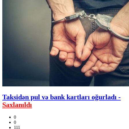
Taksidən pul və bank kartları oğurladı -
Saxlanıldı
0
0
111