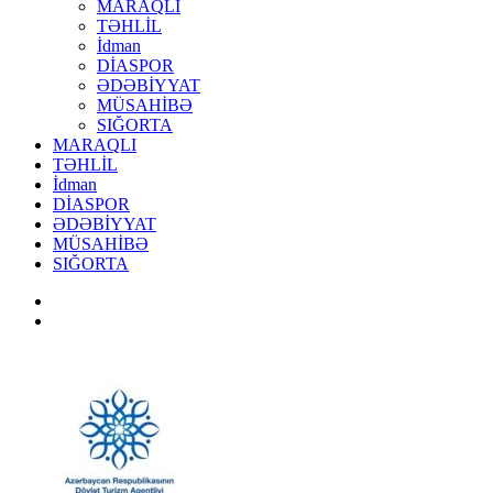
MARAQLI
TƏHLİL
İdman
DİASPOR
ƏDƏBİYYAT
MÜSAHİBƏ
SIĞORTA
MARAQLI
TƏHLİL
İdman
DİASPOR
ƏDƏBİYYAT
MÜSAHİBƏ
SIĞORTA