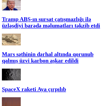
Tramp ABŞ-ın sursat çatışmazlığı ilə
üzləşdiyi barədə məlumatları təkzib etdi
Mars səthinin dərhal altında qorunub
qalmış üzvi karbon aşkar edildi
SpaceX raketi Aya çırpılıb