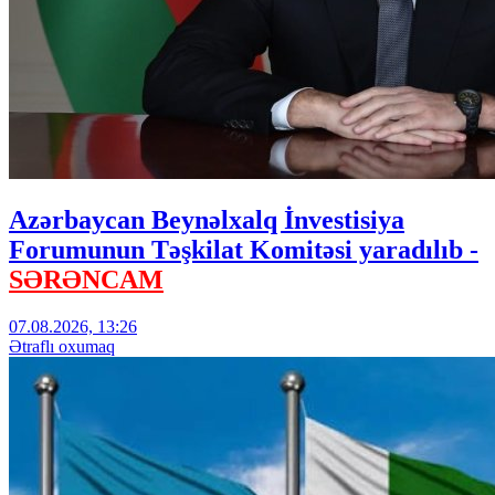
Azərbaycan Beynəlxalq İnvestisiya
Forumunun Təşkilat Komitəsi yaradılıb -
SƏRƏNCAM
07.08.2026, 13:26
Ətraflı oxumaq