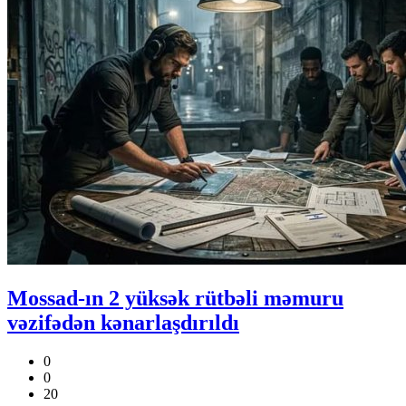
Mossad-ın 2 yüksək rütbəli məmuru
vəzifədən kənarlaşdırıldı
0
0
20