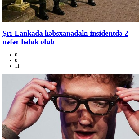
Şri-Lankada həbsxanadakı insidentdə 2
nəfər həlak olub
0
0
11