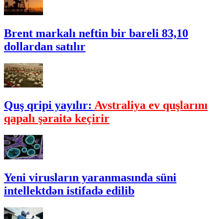
Brent markalı neftin bir bareli 83,10
dollardan satılır
Quş qripi yayılır:
Avstraliya ev quşlarını
qapalı şəraitə keçirir
Yeni virusların yaranmasında süni
intellektdən istifadə edilib