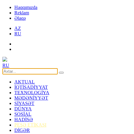
Haqqımızda
Reklam
Əlaqə
AZ
RU
RU
AKTUAL
İQTİSADİYYAT
TEXNOLOGİYA
MƏDƏNİYYƏT
SİYASƏT
DÜNYA
SOSİAL
HADİSƏ
PEŞƏ ETİKASI
DİGƏR