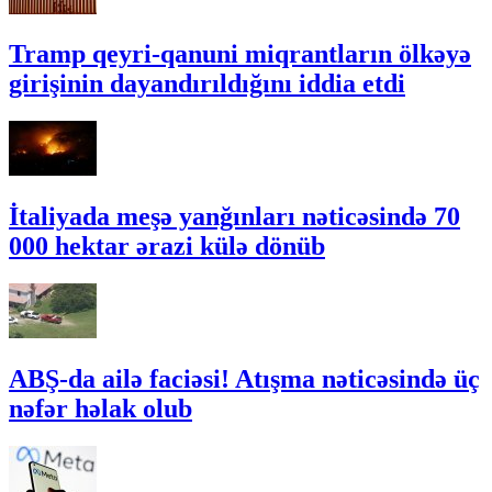
Tramp qeyri-qanuni miqrantların ölkəyə
girişinin dayandırıldığını iddia etdi
İtaliyada meşə yanğınları nəticəsində 70
000 hektar ərazi külə dönüb
ABŞ-da ailə faciəsi! Atışma nəticəsində üç
nəfər həlak olub