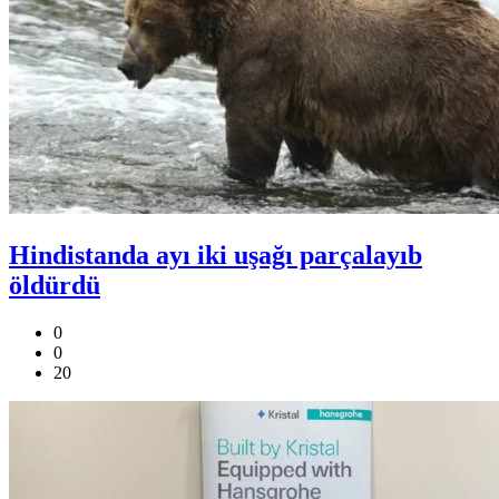
Hindistanda ayı iki uşağı parçalayıb
öldürdü
0
0
20