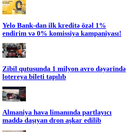
Yelo Bank-dan ilk kreditə özəl 1%
endirim və 0% komissiya kampaniyası!
Zibil qutusunda 1 milyon avro dəyərində
lotereya bileti tapılıb
Almaniya hava limanında partlayıcı
maddə daşıyan dron aşkar edilib