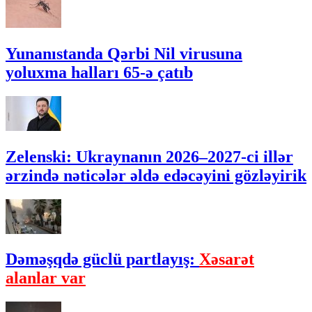
Yunanıstanda Qərbi Nil virusuna
yoluxma halları 65-ə çatıb
Zelenski: Ukraynanın 2026–2027-ci illər
ərzində nəticələr əldə edəcəyini gözləyirik
Dəməşqdə güclü partlayış:
Xəsarət
alanlar var