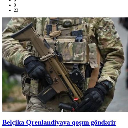
0
23
Belçika Qrenlandiyaya qoşun göndərir