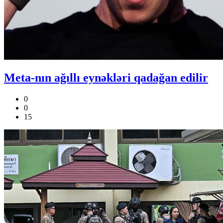
Meta-nın ağıllı eynəkləri qadağan edilir
0
0
15