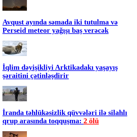
Avqust ayında səmada iki tutulma və
Perseid meteor yağışı baş verəcək
İqlim dəyişikliyi Arktikadakı yaşayış
şəraitini çətinləşdirir
İranda təhlükəsizlik qüvvələri ilə silahlı
qrup arasında toqquşma:
2 ölü