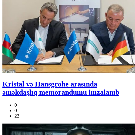
Kristal və Hansgrohe arasında
əməkdaşlıq memorandumu imzalanıb
0
0
22