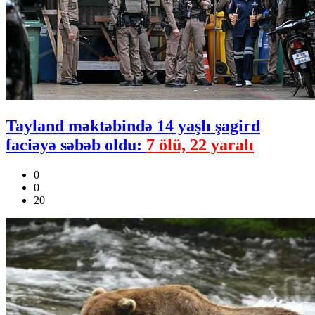
Tayland məktəbində 14 yaşlı şagird
faciəyə səbəb oldu:
7 ölü, 22 yaralı
0
0
20