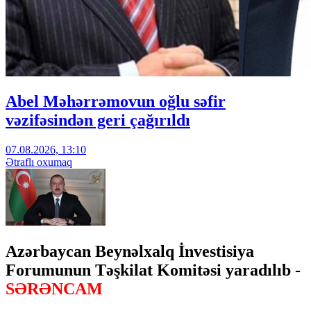
Abel Məhərrəmovun oğlu səfir
vəzifəsindən geri çağırıldı
07.08.2026, 13:10
Ətraflı oxumaq
Azərbaycan Beynəlxalq İnvestisiya
Forumunun Təşkilat Komitəsi yaradılıb -
SƏRƏNCAM