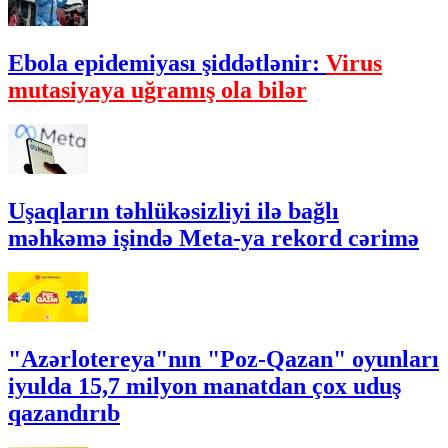
Ebola epidemiyası şiddətlənir:
Virus
mutasiyaya uğramış ola bilər
Uşaqların təhlükəsizliyi ilə bağlı
məhkəmə işində Meta-ya rekord cərimə
"Azərlotereya"nın "Poz-Qazan" oyunları
iyulda 15,7 milyon manatdan çox uduş
qazandırıb