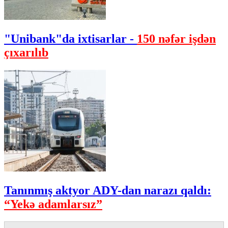
"Unibank"da ixtisarlar -
150 nəfər işdən
çıxarılıb
Tanınmış aktyor ADY-dan narazı qaldı:
“Yekə adamlarsız”