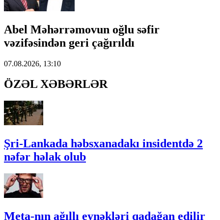
Abel Məhərrəmovun oğlu səfir
vəzifəsindən geri çağırıldı
07.08.2026, 13:10
ÖZƏL XƏBƏRLƏR
Şri-Lankada həbsxanadakı insidentdə 2
nəfər həlak olub
Meta-nın ağıllı eynəkləri qadağan edilir