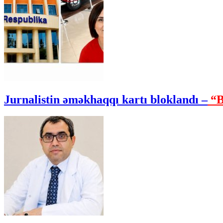
Jurnalistin əməkhaqqı kartı bloklandı –
“B