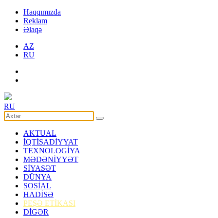
Haqqımızda
Reklam
Əlaqə
AZ
RU
RU
AKTUAL
İQTİSADİYYAT
TEXNOLOGİYA
MƏDƏNİYYƏT
SİYASƏT
DÜNYA
SOSİAL
HADİSƏ
PEŞƏ ETİKASI
DİGƏR