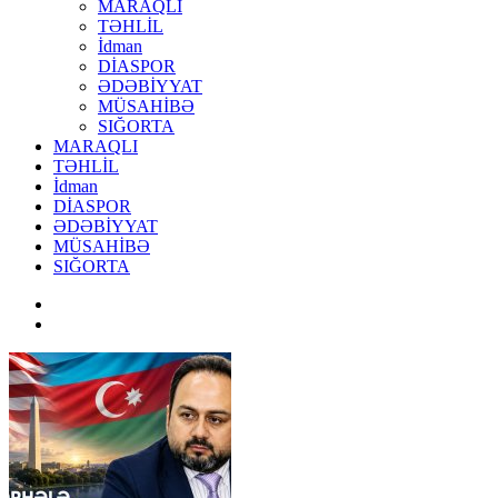
MARAQLI
TƏHLİL
İdman
DİASPOR
ƏDƏBİYYAT
MÜSAHİBƏ
SIĞORTA
MARAQLI
TƏHLİL
İdman
DİASPOR
ƏDƏBİYYAT
MÜSAHİBƏ
SIĞORTA