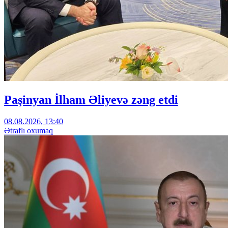
Paşinyan İlham Əliyevə zəng etdi
08.08.2026, 13:40
Ətraflı oxumaq