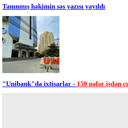
Tanınmış həkimin səs yazısı yayıldı
"Unibank"da ixtisarlar -
150 nəfər işdən çı