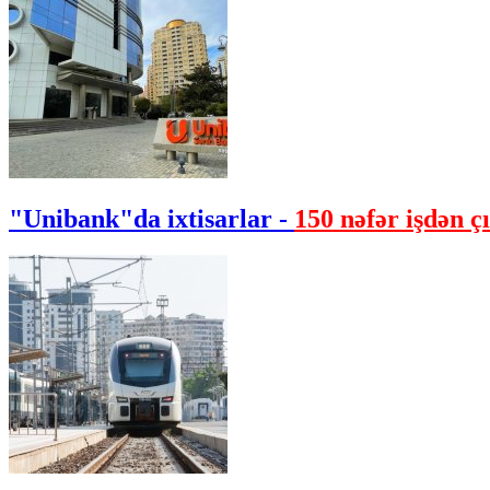
"Unibank"da ixtisarlar -
150 nəfər işdən çı