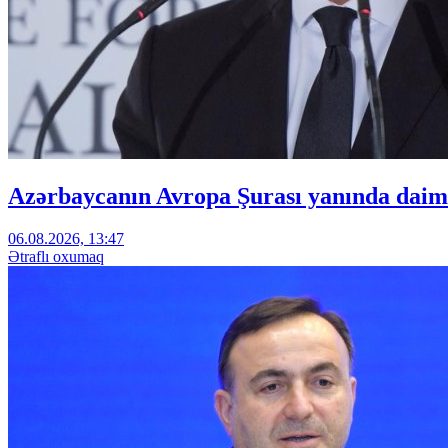
Azərbaycanın Avropa Şurası yanında daimi
06.08.2026, 13:47
Ətraflı oxumaq