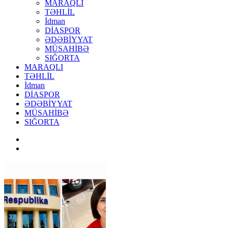
MARAQLI
TƏHLİL
İdman
DİASPOR
ƏDƏBİYYAT
MÜSAHİBƏ
SIĞORTA
MARAQLI
TƏHLİL
İdman
DİASPOR
ƏDƏBİYYAT
MÜSAHİBƏ
SIĞORTA