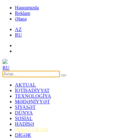
Haqqımızda
Reklam
Əlaqə
AZ
RU
RU
AKTUAL
İQTİSADİYYAT
TEXNOLOGİYA
MƏDƏNİYYƏT
SİYASƏT
DÜNYA
SOSİAL
HADİSƏ
PEŞƏ ETİKASI
DİGƏR