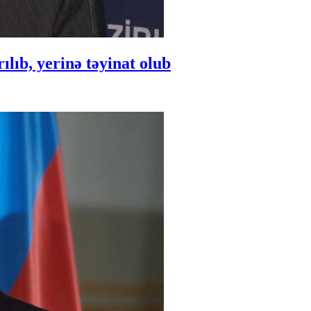
ıb, yerinə təyinat olub