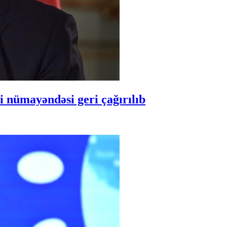
 nümayəndəsi geri çağırılıb