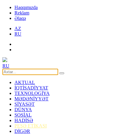
Haqqımızda
Reklam
Əlaqə
AZ
RU
RU
AKTUAL
İQTİSADİYYAT
TEXNOLOGİYA
MƏDƏNİYYƏT
SİYASƏT
DÜNYA
SOSİAL
HADİSƏ
PEŞƏ ETİKASI
DİGƏR