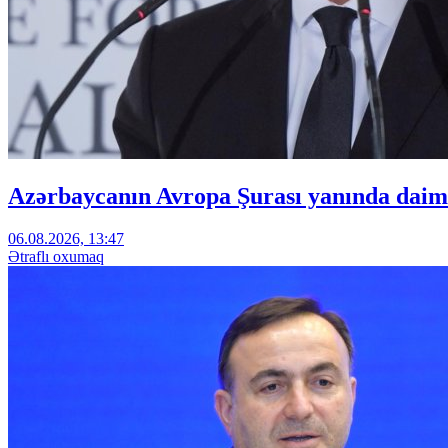
Azərbaycanın Avropa Şurası yanında daimi
06.08.2026, 13:47
Ətraflı oxumaq