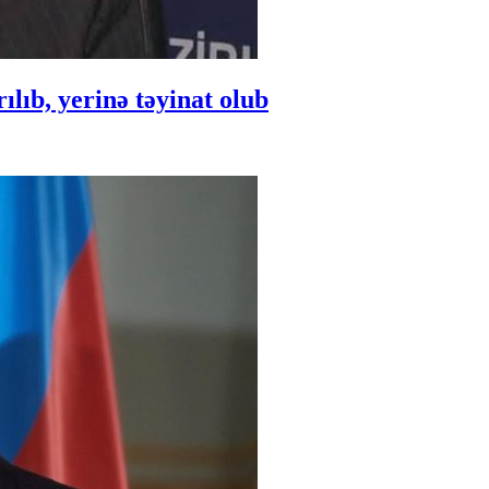
ıb, yerinə təyinat olub