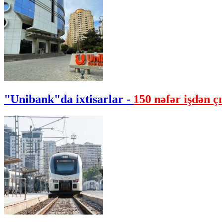
"Unibank"da ixtisarlar -
150 nəfər işdən çı