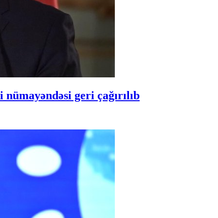
 nümayəndəsi geri çağırılıb