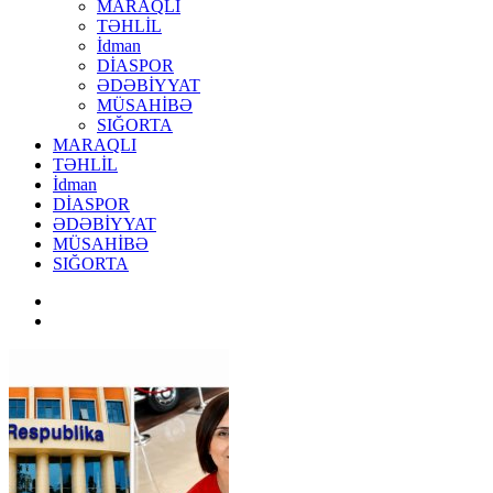
MARAQLI
TƏHLİL
İdman
DİASPOR
ƏDƏBİYYAT
MÜSAHİBƏ
SIĞORTA
MARAQLI
TƏHLİL
İdman
DİASPOR
ƏDƏBİYYAT
MÜSAHİBƏ
SIĞORTA