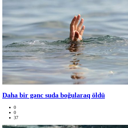
Daha bir gənc suda boğularaq öldü
0
0
37