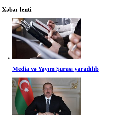
Xəbər lenti
Media və Yayım Şurası yaradılıb