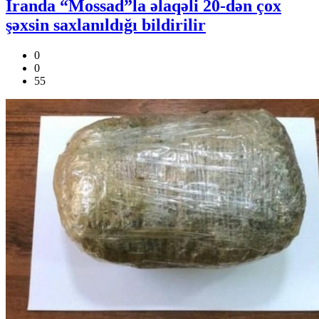
İranda “Mossad”la əlaqəli 20-dən çox
şəxsin saxlanıldığı bildirilir
0
0
55