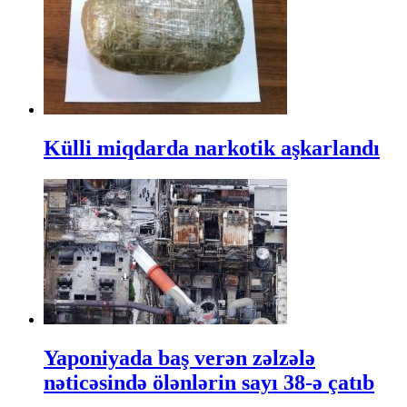
Külli miqdarda narkotik aşkarlandı
Yaponiyada baş verən zəlzələ
nəticəsində ölənlərin sayı 38-ə çatıb