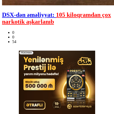
DSX-dən əməliyyat:
105 kiloqramdan çox
narkotik aşkarlanıb
0
0
54