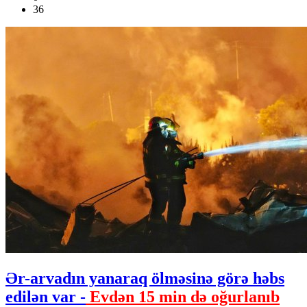
36
Ər-arvadın yanaraq ölməsinə görə həbs
edilən var -
Evdən 15 min də oğurlanıb