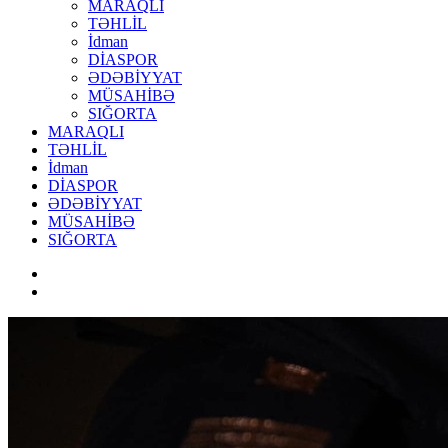
MARAQLI
TƏHLİL
İdman
DİASPOR
ƏDƏBİYYAT
MÜSAHİBƏ
SIĞORTA
MARAQLI
TƏHLİL
İdman
DİASPOR
ƏDƏBİYYAT
MÜSAHİBƏ
SIĞORTA