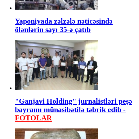
Yaponiyada zəlzələ nəticəsində
ölənlərin sayı 35-ə çatıb
"Ganjavi Holding" jurnalistləri peşə
bayramı münasibətilə təbrik edib -
FOTOLAR