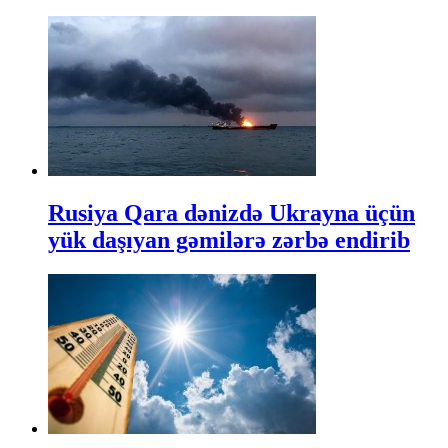
Rusiya Qara dənizdə Ukrayna üçün
yük daşıyan gəmilərə zərbə endirib