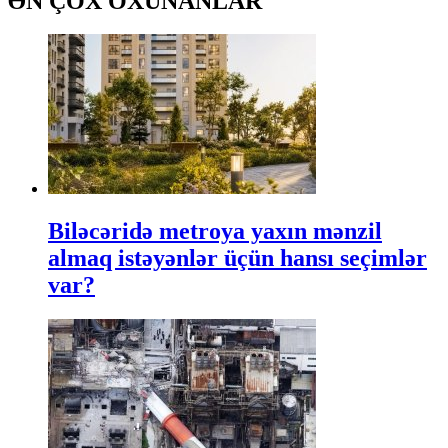
ƏN ÇOX OXUNANLAR
Biləcəridə metroya yaxın mənzil
almaq istəyənlər üçün hansı seçimlər
var?