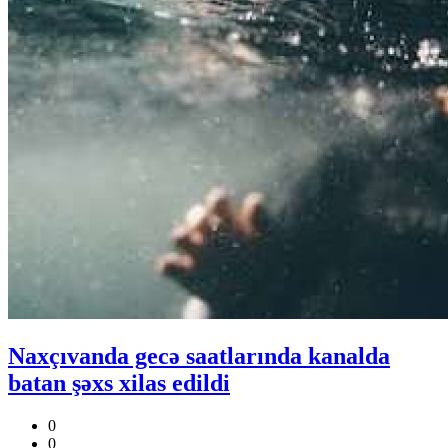
Naxçıvanda gecə saatlarında kanalda
batan şəxs xilas edildi
0
0