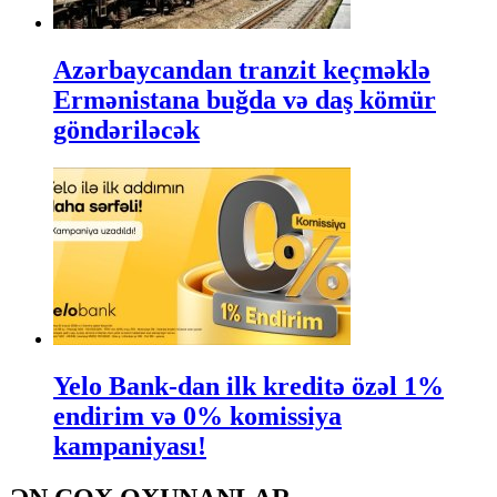
Azərbaycandan tranzit keçməklə
Ermənistana buğda və daş kömür
göndəriləcək
Yelo Bank-dan ilk kreditə özəl 1%
endirim və 0% komissiya
kampaniyası!