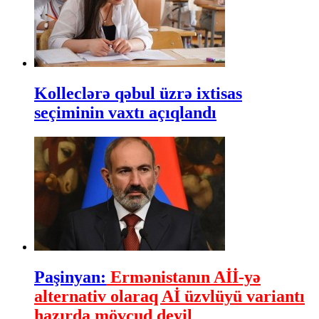
Kolleclərə qəbul üzrə ixtisas
seçiminin vaxtı açıqlandı
Paşinyan:
Ermənistanın Aİİ-yə
alternativ olaraq Aİ üzvlüyü variantı
hazırda mövcud deyil