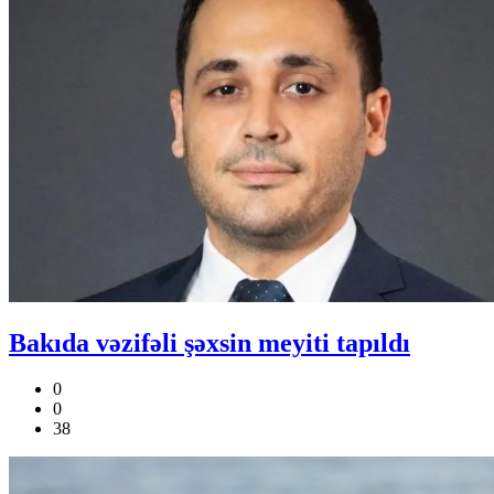
Bakıda vəzifəli şəxsin meyiti tapıldı
0
0
38