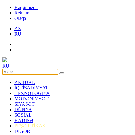
Haqqımızda
Reklam
Əlaqə
AZ
RU
RU
AKTUAL
İQTİSADİYYAT
TEXNOLOGİYA
MƏDƏNİYYƏT
SİYASƏT
DÜNYA
SOSİAL
HADİSƏ
PEŞƏ ETİKASI
DİGƏR