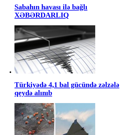
Sabahın havası ilə bağlı
XƏBƏRDARLIQ
Türkiyədə 4,1 bal gücündə zəlzələ
qeydə alınıb