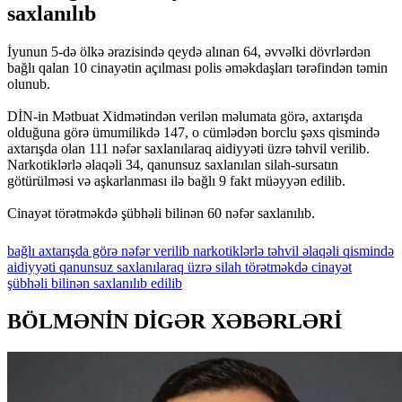
saxlanılıb
İyunun 5-də ölkə ərazisində qeydə alınan 64, əvvəlki dövrlərdən
bağlı qalan 10 cinayətin açılması polis əməkdaşları tərəfindən təmin
olunub.
DİN-in Mətbuat Xidmətindən verilən məlumata görə, axtarışda
olduğuna görə ümumilikdə 147, o cümlədən borclu şəxs qismində
axtarışda olan 111 nəfər saxlanılaraq aidiyyəti üzrə təhvil verilib.
Narkotiklərlə əlaqəli 34, qanunsuz saxlanılan silah-sursatın
götürülməsi və aşkarlanması ilə bağlı 9 fakt müəyyən edilib.
Cinayət törətməkdə şübhəli bilinən 60 nəfər saxlanılıb.
bağlı
axtarışda
görə
nəfər
verilib
narkotiklərlə
təhvil
əlaqəli
qismində
aidiyyəti
qanunsuz
saxlanılaraq
üzrə
silah
törətməkdə
cinayət
şübhəli
bilinən
saxlanılıb
edilib
BÖLMƏNİN DİGƏR XƏBƏRLƏRİ