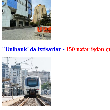
"Unibank"da ixtisarlar -
150 nəfər işdən çı