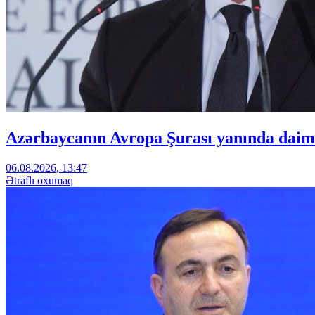
Azərbaycanın Avropa Şurası yanında daimi
06.08.2026, 13:47
Ətraflı oxumaq