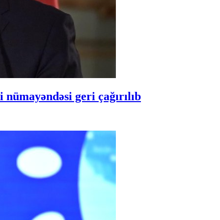
 nümayəndəsi geri çağırılıb