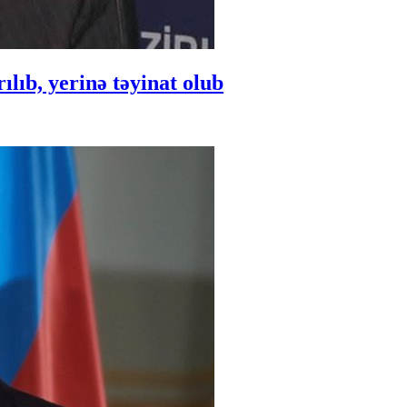
ıb, yerinə təyinat olub