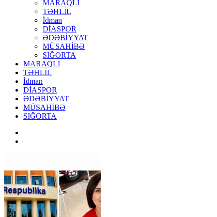
MARAQLI
TƏHLİL
İdman
DİASPOR
ƏDƏBİYYAT
MÜSAHİBƏ
SIĞORTA
MARAQLI
TƏHLİL
İdman
DİASPOR
ƏDƏBİYYAT
MÜSAHİBƏ
SIĞORTA