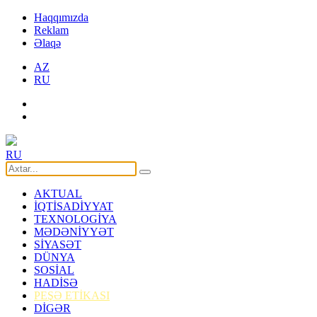
Haqqımızda
Reklam
Əlaqə
AZ
RU
RU
AKTUAL
İQTİSADİYYAT
TEXNOLOGİYA
MƏDƏNİYYƏT
SİYASƏT
DÜNYA
SOSİAL
HADİSƏ
PEŞƏ ETİKASI
DİGƏR