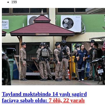
199
Tayland məktəbində 14 yaşlı şagird
faciəyə səbəb oldu:
7 ölü, 22 yaralı