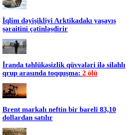
İqlim dəyişikliyi Arktikadakı yaşayış
şəraitini çətinləşdirir
İranda təhlükəsizlik qüvvələri ilə silahlı
qrup arasında toqquşma:
2 ölü
Brent markalı neftin bir bareli 83,10
dollardan satılır