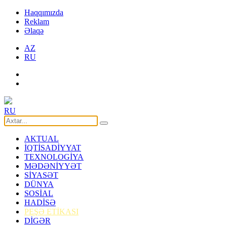
Haqqımızda
Reklam
Əlaqə
AZ
RU
RU
AKTUAL
İQTİSADİYYAT
TEXNOLOGİYA
MƏDƏNİYYƏT
SİYASƏT
DÜNYA
SOSİAL
HADİSƏ
PEŞƏ ETİKASI
DİGƏR