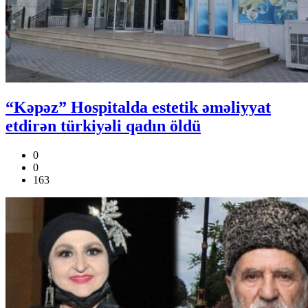
“Kəpəz” Hospitalda estetik əməliyyat
etdirən türkiyəli qadın öldü
0
0
163