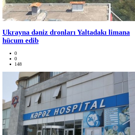
Ukrayna dəniz dronları Yaltadakı limana
hücum edib
0
0
148