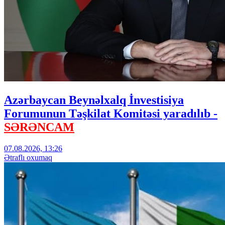
Azərbaycan Beynəlxalq İnvestisiya
Forumunun Təşkilat Komitəsi yaradılıb -
SƏRƏNCAM
07.08.2026, 13:26
Ətraflı oxumaq