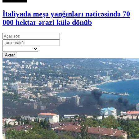
İtaliyada meşə yanğınları nəticəsində 70
000 hektar ərazi külə dönüb
Axtar