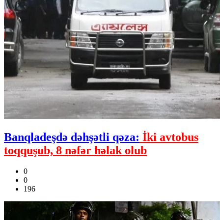
Banqladeşdə dəhşətli qəza:
İki avtobus
toqquşub, 8 nəfər həlak olub
0
0
196