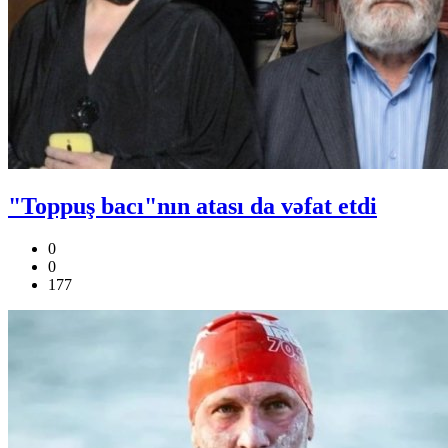
"Toppuş bacı"nın atası da vəfat etdi
0
0
177