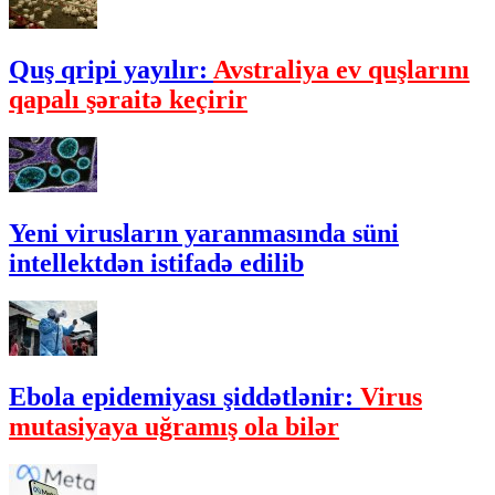
Quş qripi yayılır:
Avstraliya ev quşlarını
qapalı şəraitə keçirir
Yeni virusların yaranmasında süni
intellektdən istifadə edilib
Ebola epidemiyası şiddətlənir:
Virus
mutasiyaya uğramış ola bilər