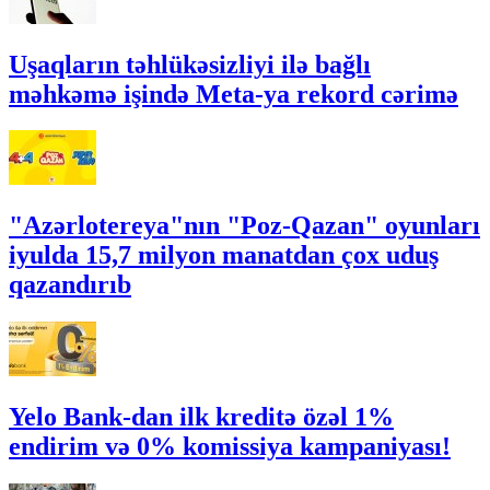
Uşaqların təhlükəsizliyi ilə bağlı
məhkəmə işində Meta-ya rekord cərimə
"Azərlotereya"nın "Poz-Qazan" oyunları
iyulda 15,7 milyon manatdan çox uduş
qazandırıb
Yelo Bank-dan ilk kreditə özəl 1%
endirim və 0% komissiya kampaniyası!