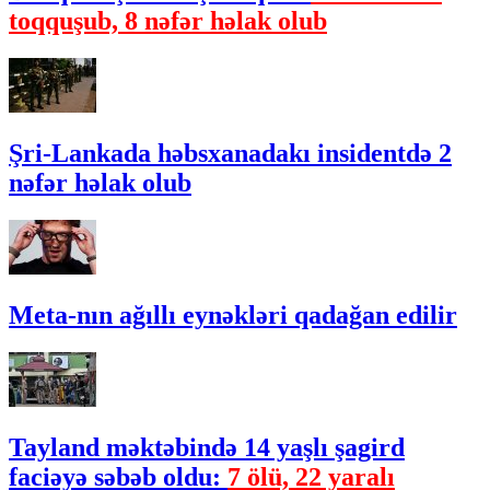
toqquşub, 8 nəfər həlak olub
Şri-Lankada həbsxanadakı insidentdə 2
nəfər həlak olub
Meta-nın ağıllı eynəkləri qadağan edilir
Tayland məktəbində 14 yaşlı şagird
faciəyə səbəb oldu:
7 ölü, 22 yaralı