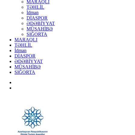
MARAQLI
TƏHLİL
İdman
DİASPOR
ƏDƏBİYYAT
MÜSAHİBƏ
SIĞORTA
MARAQLI
TƏHLİL
İdman
DİASPOR
ƏDƏBİYYAT
MÜSAHİBƏ
SIĞORTA