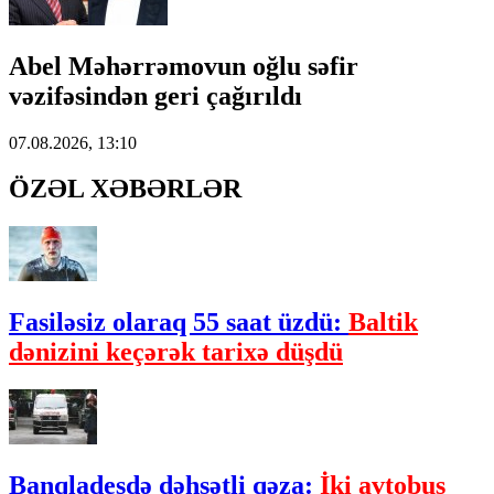
Abel Məhərrəmovun oğlu səfir
vəzifəsindən geri çağırıldı
07.08.2026, 13:10
ÖZƏL XƏBƏRLƏR
Fasiləsiz olaraq 55 saat üzdü:
Baltik
dənizini keçərək tarixə düşdü
Banqladeşdə dəhşətli qəza:
İki avtobus