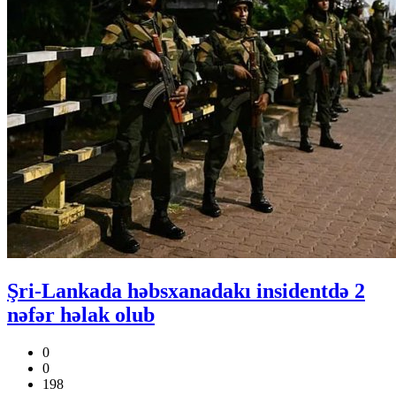
Şri-Lankada həbsxanadakı insidentdə 2
nəfər həlak olub
0
0
198