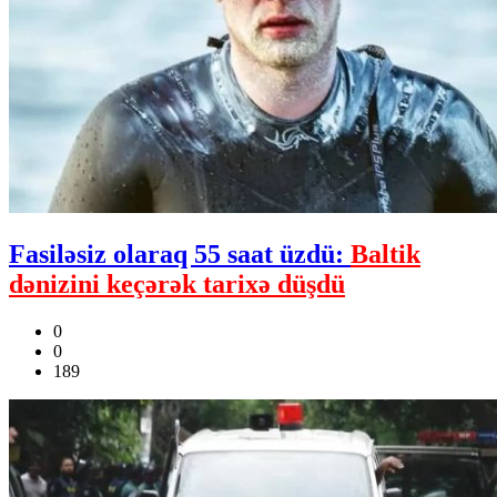
Fasiləsiz olaraq 55 saat üzdü:
Baltik
dənizini keçərək tarixə düşdü
0
0
189