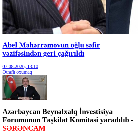
Abel Məhərrəmovun oğlu səfir
vəzifəsindən geri çağırıldı
07.08.2026, 13:10
Ətraflı oxumaq
Azərbaycan Beynəlxalq İnvestisiya
Forumunun Təşkilat Komitəsi yaradılıb -
SƏRƏNCAM