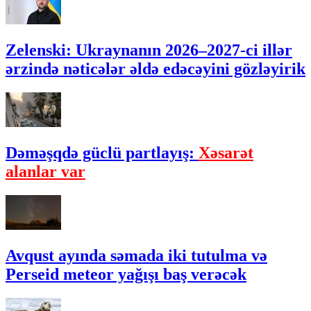
Zelenski: Ukraynanın 2026–2027-ci illər
ərzində nəticələr əldə edəcəyini gözləyirik
Dəməşqdə güclü partlayış:
Xəsarət
alanlar var
Avqust ayında səmada iki tutulma və
Perseid meteor yağışı baş verəcək