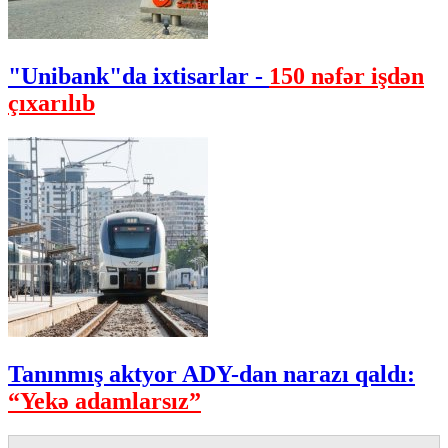
"Unibank"da ixtisarlar -
150 nəfər işdən
çıxarılıb
Tanınmış aktyor ADY-dan narazı qaldı:
“Yekə adamlarsız”