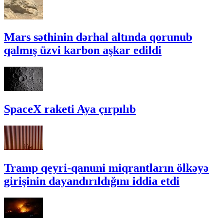
Mars səthinin dərhal altında qorunub
qalmış üzvi karbon aşkar edildi
SpaceX raketi Aya çırpılıb
Tramp qeyri-qanuni miqrantların ölkəyə
girişinin dayandırıldığını iddia etdi