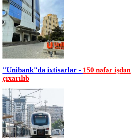
"Unibank"da ixtisarlar -
150 nəfər işdən
çıxarılıb