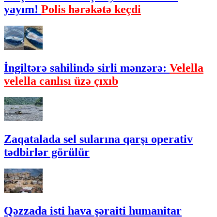
yayım!
Polis hərəkətə keçdi
İngiltərə sahilində sirli mənzərə:
Velella
velella canlısı üzə çıxıb
Zaqatalada sel sularına qarşı operativ
tədbirlər görülür
Qəzzada isti hava şəraiti humanitar