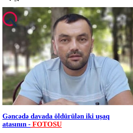
Gəncədə davada öldürülən iki uşaq
atasının -
FOTOSU