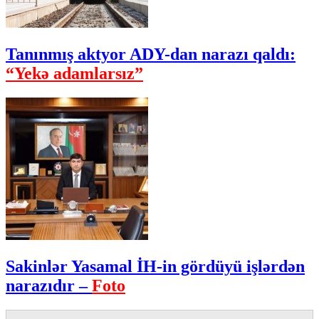
Tanınmış aktyor ADY-dan narazı qaldı:
“Yekə adamlarsız”
Sakinlər Yasamal İH-in gördüyü işlərdən
narazıdır –
Foto