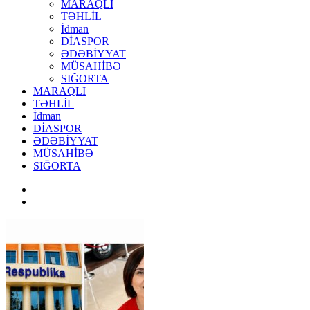
MARAQLI
TƏHLİL
İdman
DİASPOR
ƏDƏBİYYAT
MÜSAHİBƏ
SIĞORTA
MARAQLI
TƏHLİL
İdman
DİASPOR
ƏDƏBİYYAT
MÜSAHİBƏ
SIĞORTA