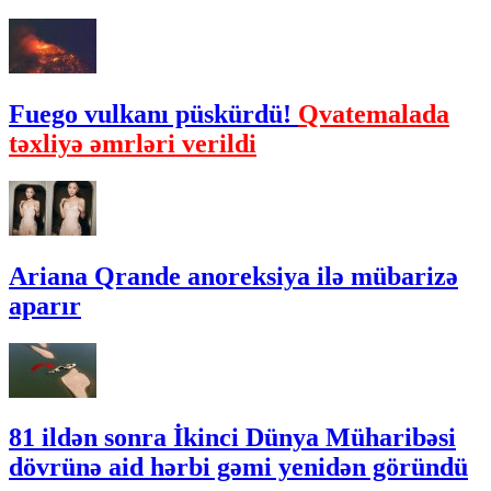
Fuego vulkanı püskürdü!
Qvatemalada
təxliyə əmrləri verildi
Ariana Qrande anoreksiya ilə mübarizə
aparır
81 ildən sonra İkinci Dünya Müharibəsi
dövrünə aid hərbi gəmi yenidən göründü