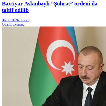
Bəxtiyar Aslanbəyli “Şöhrət” ordeni ilə
təltif edilib
06.08.2026, 13:23
Ətraflı oxumaq