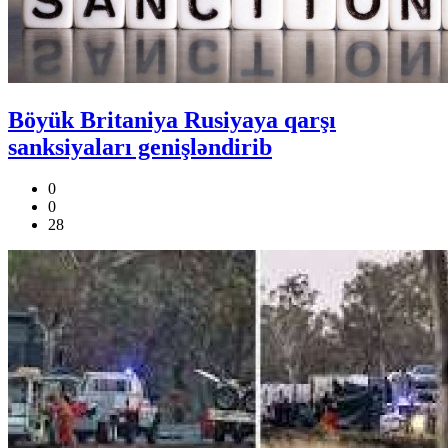
Böyük Britaniya Rusiyaya qarşı
sanksiyaları genişləndirib
0
0
28