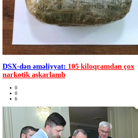
DSX-dən əməliyyat:
105 kiloqramdan çox
narkotik aşkarlanıb
0
0
6