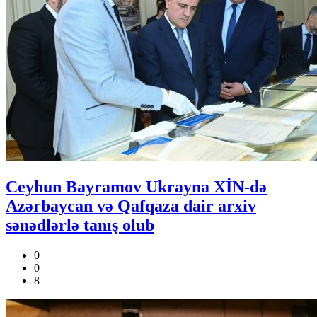
Ceyhun Bayramov Ukrayna XİN-də
Azərbaycan və Qafqaza dair arxiv
sənədlərlə tanış olub
0
0
8