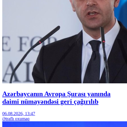
Azərbaycanın Avropa Şurası yanında
daimi nümayəndəsi geri çağırılıb
06.08.2026, 13:47
Ətraflı oxumaq