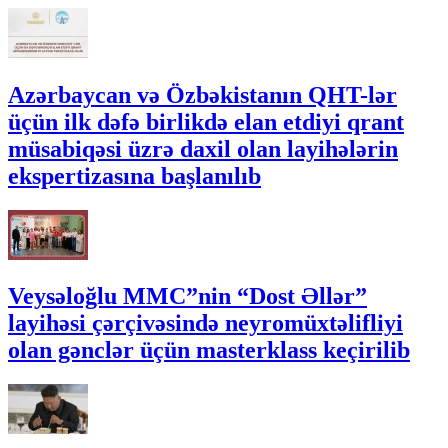
Azərbaycan və Özbəkistanın QHT-lər
üçün ilk dəfə birlikdə elan etdiyi qrant
müsabiqəsi üzrə daxil olan layihələrin
ekspertizasına başlanılıb
Veysəloğlu MMC”nin “Dost Əllər”
layihəsi çərçivəsində neyromüxtəlifliyi
olan gənclər üçün masterklass keçirilib