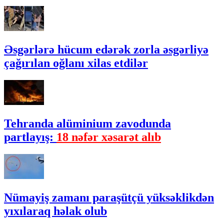
Əsgərlərə hücum edərək zorla əsgərliyə
çağırılan oğlanı xilas etdilər
Tehranda alüminium zavodunda
partlayış:
18 nəfər xəsarət alıb
Nümayiş zamanı paraşütçü yüksəklikdən
yıxılaraq həlak olub