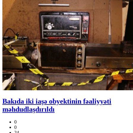
Bakıda iki iaşə obyektinin fəaliyyəti
məhdudlaşdırıldı
0
0
24