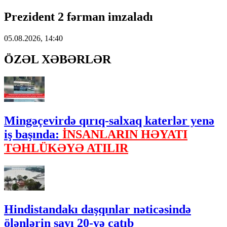
Prezident 2 fərman imzaladı
05.08.2026, 14:40
ÖZƏL XƏBƏRLƏR
Mingəçevirdə qırıq-salxaq katerlər yenə
iş başında:
İNSANLARIN HƏYATI
TƏHLÜKƏYƏ ATILIR
Hindistandakı daşqınlar nəticəsində
ölənlərin sayı 20-yə çatıb