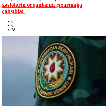
xəstələrin orqanlarını çıxarmağa
çalışıblar
0
0
28