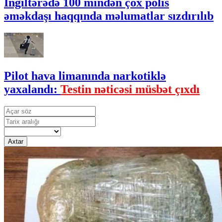
İngiltərədə 100 mindən çox polis
əməkdaşı haqqında məlumatlar sızdırılıb
Pilot hava limanında narkotiklə
yaxalandı:
Testin nəticəsi müsbət çıxdı
Axtar