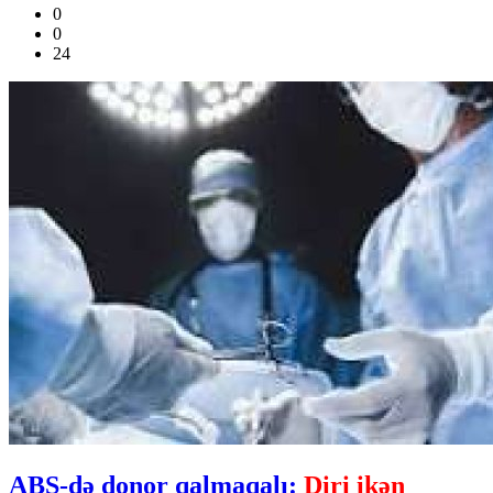
0
0
24
ABŞ-də donor qalmaqalı:
Diri ikən