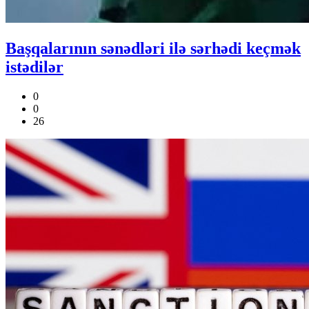
Başqalarının sənədləri ilə sərhədi keçmək
istədilər
0
0
26