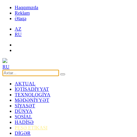
Haqqımızda
Reklam
Əlaqə
AZ
RU
RU
AKTUAL
İQTİSADİYYAT
TEXNOLOGİYA
MƏDƏNİYYƏT
SİYASƏT
DÜNYA
SOSİAL
HADİSƏ
PEŞƏ ETİKASI
DİGƏR