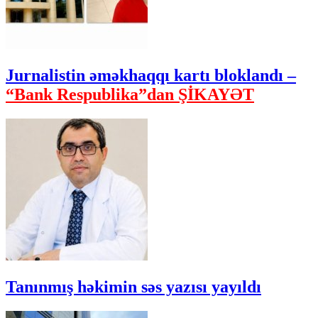
Jurnalistin əməkhaqqı kartı bloklandı –
“Bank Respublika”dan ŞİKAYƏT
Tanınmış həkimin səs yazısı yayıldı