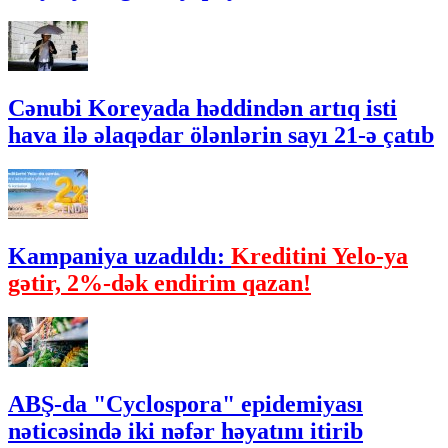
Cənubi Koreyada həddindən artıq isti
hava ilə əlaqədar ölənlərin sayı 21-ə çatıb
Kampaniya uzadıldı:
Kreditini Yelo-ya
gətir, 2%-dək endirim qazan!
ABŞ-da "Cyclospora" epidemiyası
nəticəsində iki nəfər həyatını itirib