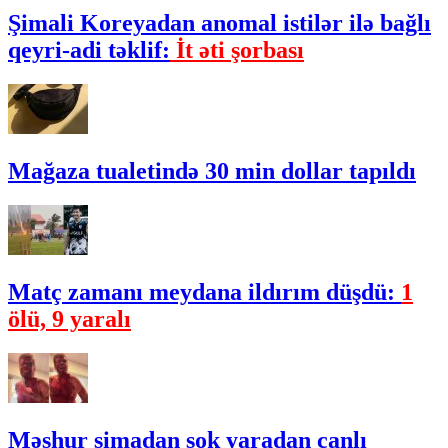
Şimali Koreyadan anomal istilər ilə bağlı
qeyri-adi təklif:
İt əti şorbası
Mağaza tualetində 30 min dollar tapıldı
Matç zamanı meydana ildırım düşdü:
1
ölü, 9 yaralı
Məşhur simadan şok yaradan canlı