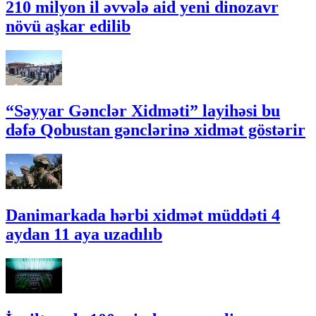
210 milyon il əvvələ aid yeni dinozavr
növü aşkar edilib
“Səyyar Gənclər Xidməti” layihəsi bu
dəfə Qobustan gənclərinə xidmət göstərir
Danimarkada hərbi xidmət müddəti 4
aydan 11 aya uzadılıb