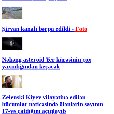
Şirvan kanalı bərpa edildi -
Foto
Nəhəng asteroid Yer kürəsinin çox
yaxınlığından keçəcək
Zelenski Kiyev vilayətinə edilən
hücumlar nəticəsində ölənlərin sayının
17-yə çatdığını açıqlayıb