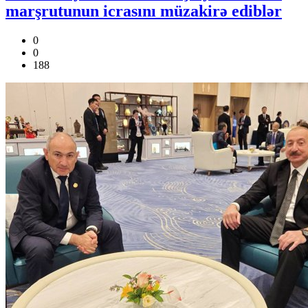
marşrutunun icrasını müzakirə ediblər
0
0
188