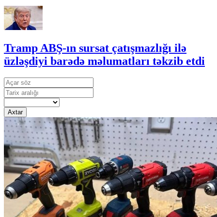
Tramp ABŞ-ın sursat çatışmazlığı ilə
üzləşdiyi barədə məlumatları təkzib etdi
Axtar