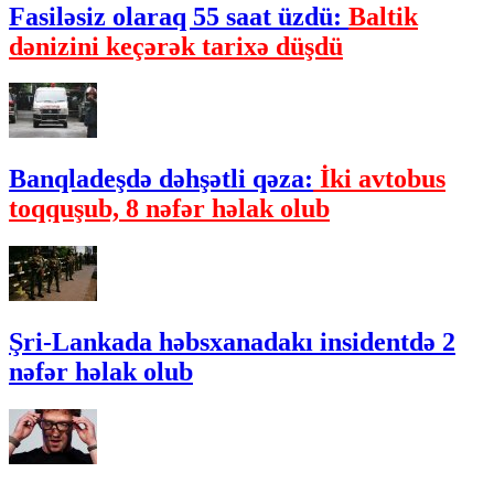
Fasiləsiz olaraq 55 saat üzdü:
Baltik
dənizini keçərək tarixə düşdü
Banqladeşdə dəhşətli qəza:
İki avtobus
toqquşub, 8 nəfər həlak olub
Şri-Lankada həbsxanadakı insidentdə 2
nəfər həlak olub