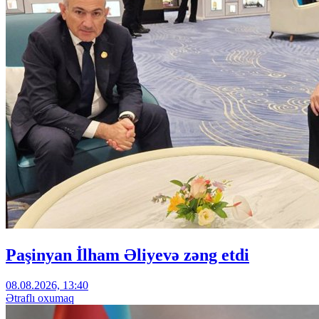
Paşinyan İlham Əliyevə zəng etdi
08.08.2026, 13:40
Ətraflı oxumaq