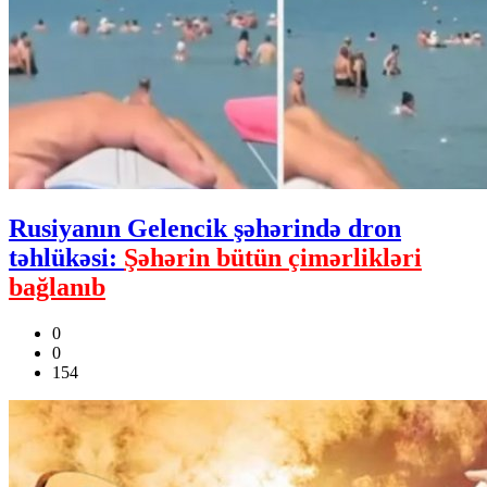
Rusiyanın Gelencik şəhərində dron
təhlükəsi:
Şəhərin bütün çimərlikləri
bağlanıb
0
0
154