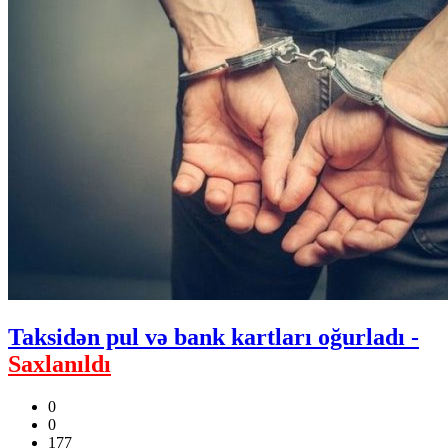
Taksidən pul və bank kartları oğurladı -
Saxlanıldı
0
0
177