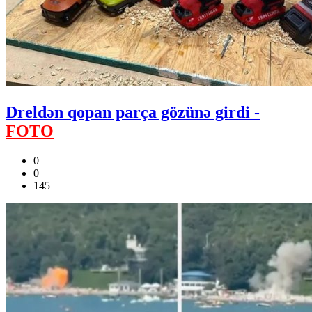
Dreldən qopan parça gözünə girdi -
FOTO
0
0
145