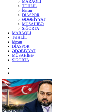
MARAQLI
TƏHLİL
İdman
DİASPOR
ƏDƏBİYYAT
MÜSAHİBƏ
SIĞORTA
MARAQLI
TƏHLİL
İdman
DİASPOR
ƏDƏBİYYAT
MÜSAHİBƏ
SIĞORTA