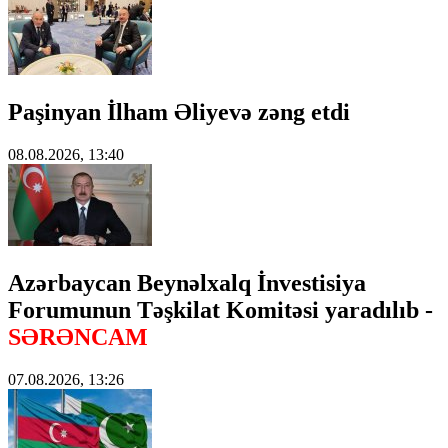
Paşinyan İlham Əliyevə zəng etdi
08.08.2026, 13:40
Azərbaycan Beynəlxalq İnvestisiya
Forumunun Təşkilat Komitəsi yaradılıb -
SƏRƏNCAM
07.08.2026, 13:26