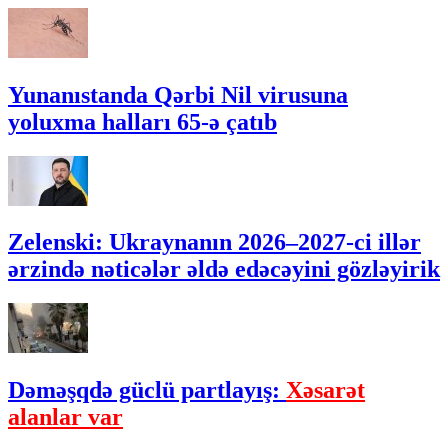
Yunanıstanda Qərbi Nil virusuna
yoluxma halları 65-ə çatıb
Zelenski: Ukraynanın 2026–2027-ci illər
ərzində nəticələr əldə edəcəyini gözləyirik
Dəməşqdə güclü partlayış:
Xəsarət
alanlar var