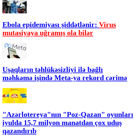
Ebola epidemiyası şiddətlənir:
Virus
mutasiyaya uğramış ola bilər
Uşaqların təhlükəsizliyi ilə bağlı
məhkəmə işində Meta-ya rekord cərimə
"Azərlotereya"nın "Poz-Qazan" oyunları
iyulda 15,7 milyon manatdan çox uduş
qazandırıb