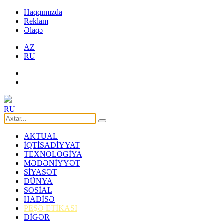
Haqqımızda
Reklam
Əlaqə
AZ
RU
RU
AKTUAL
İQTİSADİYYAT
TEXNOLOGİYA
MƏDƏNİYYƏT
SİYASƏT
DÜNYA
SOSİAL
HADİSƏ
PEŞƏ ETİKASI
DİGƏR