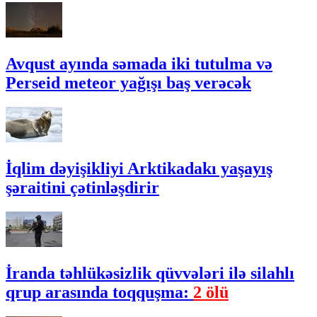
Avqust ayında səmada iki tutulma və
Perseid meteor yağışı baş verəcək
İqlim dəyişikliyi Arktikadakı yaşayış
şəraitini çətinləşdirir
İranda təhlükəsizlik qüvvələri ilə silahlı
qrup arasında toqquşma:
2 ölü