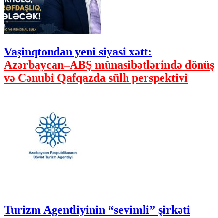
Vaşinqtondan yeni siyasi xətt:
Azərbaycan–ABŞ münasibətlərində dönüş
və Cənubi Qafqazda sülh perspektivi
Turizm Agentliyinin “sevimli” şirkəti