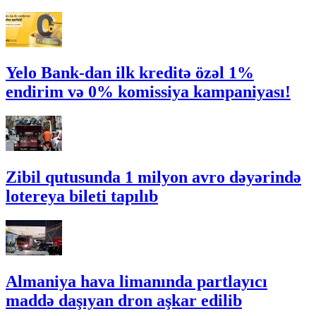
Yelo Bank-dan ilk kreditə özəl 1%
endirim və 0% komissiya kampaniyası!
Zibil qutusunda 1 milyon avro dəyərində
lotereya bileti tapılıb
Almaniya hava limanında partlayıcı
maddə daşıyan dron aşkar edilib