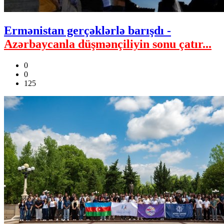
Ermənistan gerçəklərlə barışdı -
Azərbaycanla düşmənçiliyin sonu çatır...
0
0
125