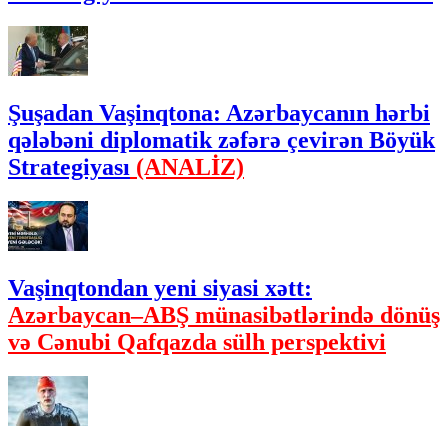
Şuşadan Vaşinqtona: Azərbaycanın hərbi
qələbəni diplomatik zəfərə çevirən Böyük
Strategiyası
(ANALİZ)
Vaşinqtondan yeni siyasi xətt:
Azərbaycan–ABŞ münasibətlərində dönüş
və Cənubi Qafqazda sülh perspektivi