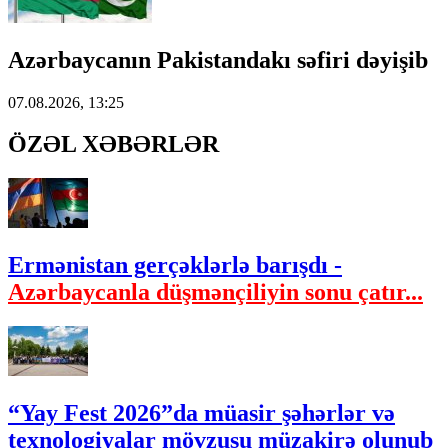
Azərbaycanın Pakistandakı səfiri dəyişib
07.08.2026, 13:25
ÖZƏL XƏBƏRLƏR
Ermənistan gerçəklərlə barışdı -
Azərbaycanla düşmənçiliyin sonu çatır...
“Yay Fest 2026”da müasir şəhərlər və
texnologiyalar mövzusu müzakirə olunub