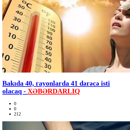
Bakıda 40, rayonlarda 41 dərəcə isti
olacaq -
XƏBƏRDARLIQ
0
0
212