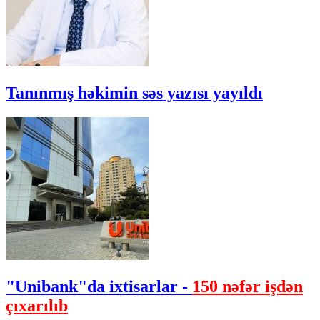
Tanınmış həkimin səs yazısı yayıldı
"Unibank"da ixtisarlar -
150 nəfər işdən
çıxarılıb