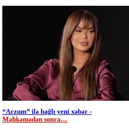
“Arzum” ilə bağlı yeni xəbər -
Məhkəmədən sonra…