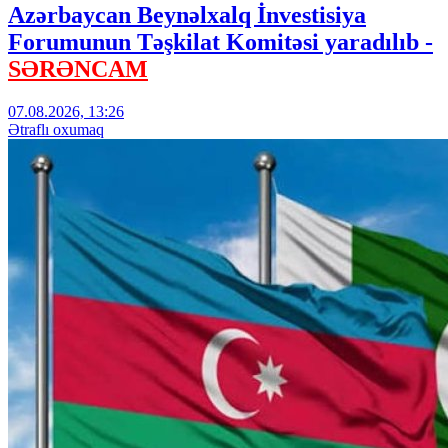
Azərbaycan Beynəlxalq İnvestisiya
Forumunun Təşkilat Komitəsi yaradılıb -
SƏRƏNCAM
07.08.2026, 13:26
Ətraflı oxumaq