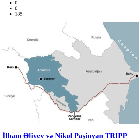
0
0
185
İlham Əliyev və Nikol Paşinyan TRIPP