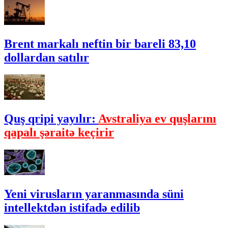
Brent markalı neftin bir bareli 83,10
dollardan satılır
Quş qripi yayılır:
Avstraliya ev quşlarını
qapalı şəraitə keçirir
Yeni virusların yaranmasında süni
intellektdən istifadə edilib