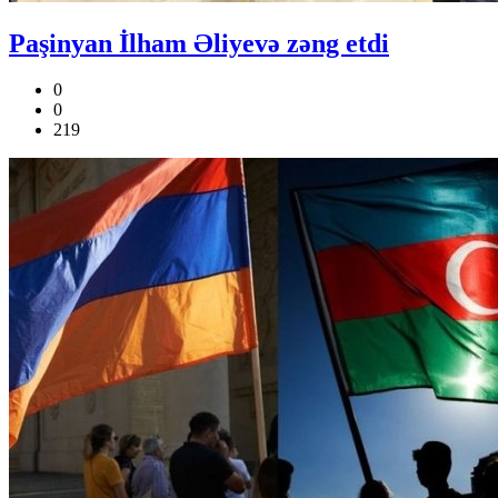
Paşinyan İlham Əliyevə zəng etdi
0
0
219