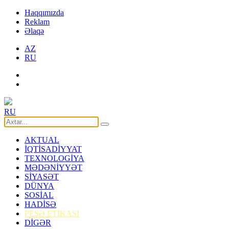
Haqqımızda
Reklam
Əlaqə
AZ
RU
RU
AKTUAL
İQTİSADİYYAT
TEXNOLOGİYA
MƏDƏNİYYƏT
SİYASƏT
DÜNYA
SOSİAL
HADİSƏ
PEŞƏ ETİKASI
DİGƏR