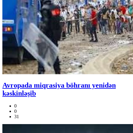
Avropada miqrasiya böhranı yenidən
kəskinləşib
0
0
31