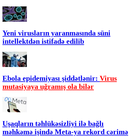
Yeni virusların yaranmasında süni
intellektdən istifadə edilib
Ebola epidemiyası şiddətlənir:
Virus
mutasiyaya uğramış ola bilər
Uşaqların təhlükəsizliyi ilə bağlı
məhkəmə işində Meta-ya rekord cərimə