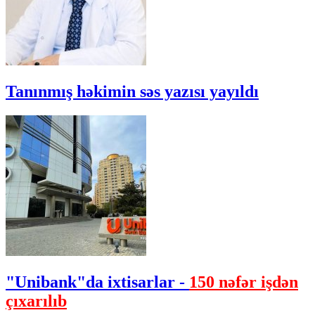
Tanınmış həkimin səs yazısı yayıldı
"Unibank"da ixtisarlar -
150 nəfər işdən
çıxarılıb