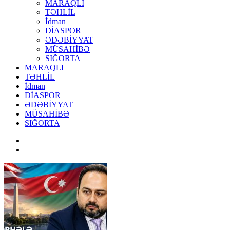
MARAQLI
TƏHLİL
İdman
DİASPOR
ƏDƏBİYYAT
MÜSAHİBƏ
SIĞORTA
MARAQLI
TƏHLİL
İdman
DİASPOR
ƏDƏBİYYAT
MÜSAHİBƏ
SIĞORTA