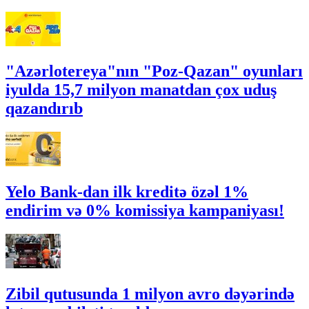
"Azərlotereya"nın "Poz-Qazan" oyunları
iyulda 15,7 milyon manatdan çox uduş
qazandırıb
Yelo Bank-dan ilk kreditə özəl 1%
endirim və 0% komissiya kampaniyası!
Zibil qutusunda 1 milyon avro dəyərində