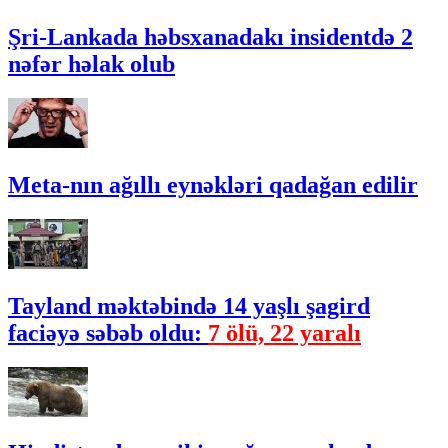
Şri-Lankada həbsxanadakı insidentdə 2
nəfər həlak olub
Meta-nın ağıllı eynəkləri qadağan edilir
Tayland məktəbində 14 yaşlı şagird
faciəyə səbəb oldu:
7 ölü, 22 yaralı