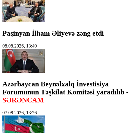
Paşinyan İlham Əliyevə zəng etdi
08.08.2026, 13:40
Azərbaycan Beynəlxalq İnvestisiya
Forumunun Təşkilat Komitəsi yaradılıb -
SƏRƏNCAM
07.08.2026, 13:26