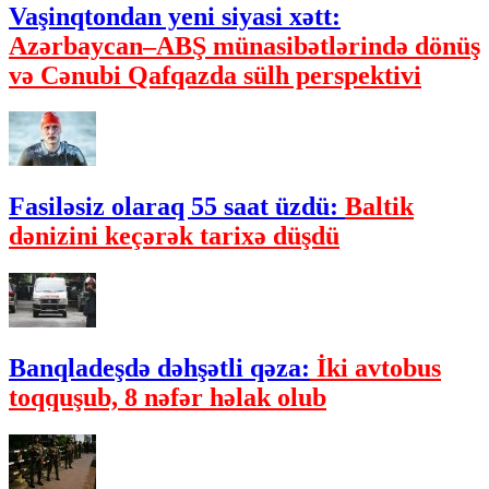
Vaşinqtondan yeni siyasi xətt:
Azərbaycan–ABŞ münasibətlərində dönüş
və Cənubi Qafqazda sülh perspektivi
Fasiləsiz olaraq 55 saat üzdü:
Baltik
dənizini keçərək tarixə düşdü
Banqladeşdə dəhşətli qəza:
İki avtobus
toqquşub, 8 nəfər həlak olub