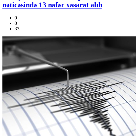
nəticəsində 13 nəfər xəsarət alıb
0
0
33