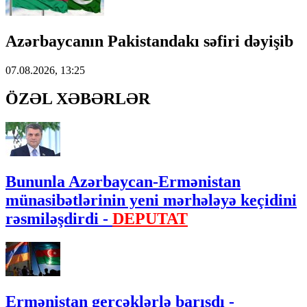
Azərbaycanın Pakistandakı səfiri dəyişib
07.08.2026, 13:25
ÖZƏL XƏBƏRLƏR
Bununla Azərbaycan-Ermənistan
münasibətlərinin yeni mərhələyə keçidini
rəsmiləşdirdi -
DEPUTAT
Ermənistan gerçəklərlə barışdı -