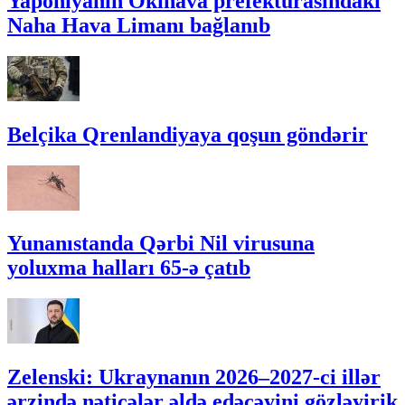
Yaponiyanın Okinava prefekturasındakı
Naha Hava Limanı bağlanıb
Belçika Qrenlandiyaya qoşun göndərir
Yunanıstanda Qərbi Nil virusuna
yoluxma halları 65-ə çatıb
Zelenski: Ukraynanın 2026–2027-ci illər
ərzində nəticələr əldə edəcəyini gözləyirik