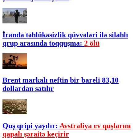
İranda təhlükəsizlik qüvvələri ilə silahlı
qrup arasında toqquşma:
2 ölü
Brent markalı neftin bir bareli 83,10
dollardan satılır
Quş qripi yayılır:
Avstraliya ev quşlarını
qapalı şəraitə keçirir