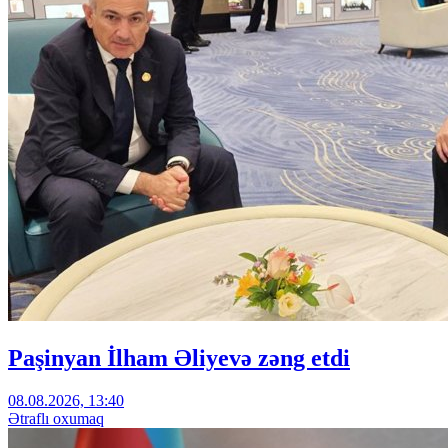
Paşinyan İlham Əliyevə zəng etdi
08.08.2026, 13:40
Ətraflı oxumaq