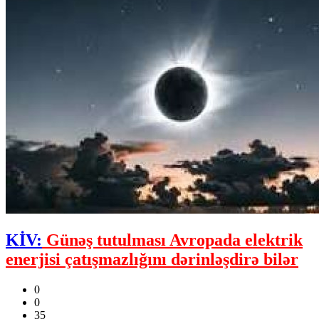
KİV:
Günəş tutulması Avropada elektrik
enerjisi çatışmazlığını dərinləşdirə bilər
0
0
35