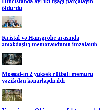
Hindistanda ayı iki uşağı parçalayıb
öldürdü
Kristal və Hansgrohe arasında
əməkdaşlıq memorandumu imzalanıb
Mossad-ın 2 yüksək rütbəli məmuru
vəzifədən kənarlaşdırıldı