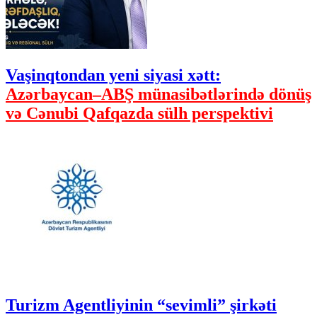
Vaşinqtondan yeni siyasi xətt:
Azərbaycan–ABŞ münasibətlərində dönüş
və Cənubi Qafqazda sülh perspektivi
Turizm Agentliyinin “sevimli” şirkəti