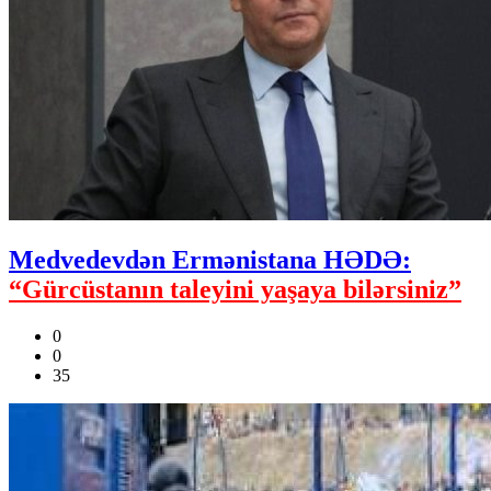
Medvedevdən Ermənistana HƏDƏ:
“Gürcüstanın taleyini yaşaya bilərsiniz”
0
0
35