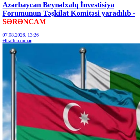
Azərbaycan Beynəlxalq İnvestisiya
Forumunun Təşkilat Komitəsi yaradılıb -
SƏRƏNCAM
07.08.2026, 13:26
Ətraflı oxumaq