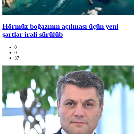
Hörmüz boğazının açılması üçün yeni
şərtlər irəli sürülüb
0
0
37