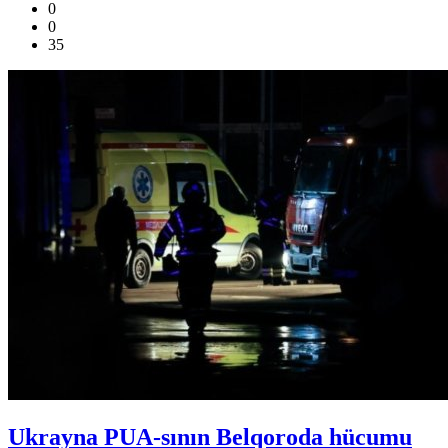
0
0
35
Ukrayna PUA-sının Belqoroda hücumu