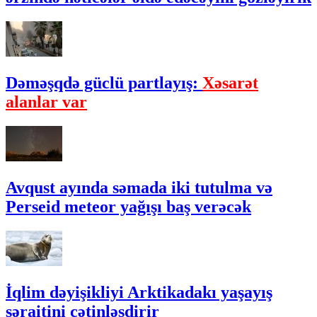
Dəməşqdə güclü partlayış:
Xəsarət
alanlar var
Avqust ayında səmada iki tutulma və
Perseid meteor yağışı baş verəcək
İqlim dəyişikliyi Arktikadakı yaşayış
şəraitini çətinləşdirir