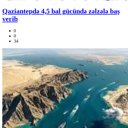
Qaziantepdə 4,5 bal gücündə zəlzələ baş
verib
0
0
34