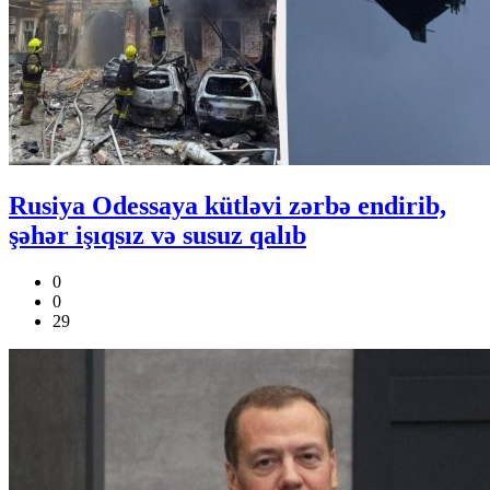
Rusiya Odessaya kütləvi zərbə endirib,
şəhər işıqsız və susuz qalıb
0
0
29