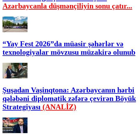
Azərbaycanla düşmənçiliyin sonu çatır...
“Yay Fest 2026”da müasir şəhərlər və
texnologiyalar mövzusu müzakirə olunub
Şuşadan Vaşinqtona: Azərbaycanın hərbi
qələbəni diplomatik zəfərə çevirən Böyük
Strategiyası
(ANALİZ)