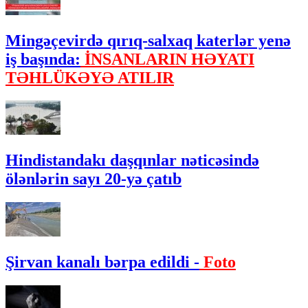
Mingəçevirdə qırıq-salxaq katerlər yenə
iş başında:
İNSANLARIN HƏYATI
TƏHLÜKƏYƏ ATILIR
Hindistandakı daşqınlar nəticəsində
ölənlərin sayı 20-yə çatıb
Şirvan kanalı bərpa edildi -
Foto