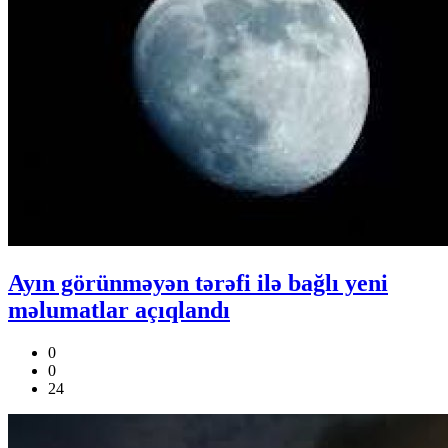
Ayın görünməyən tərəfi ilə bağlı yeni
məlumatlar açıqlandı
0
0
24