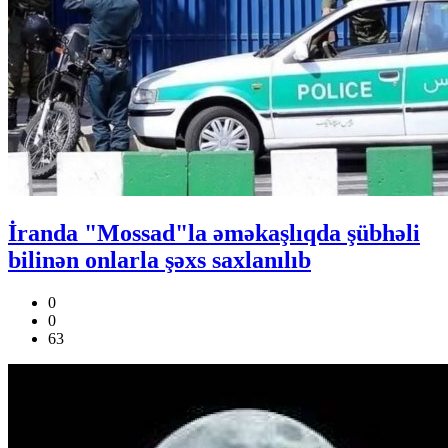
İranda "Mossad"la əməkaşlıqda şübhəli
bilinən onlarla şəxs saxlanılıb
0
0
63