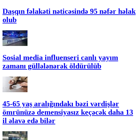
Daşqın fəlakəti nəticəsində 95 nəfər həlak
olub
Sosial media influenseri canlı yayım
zamanı güllələnərək öldürülüb
45-65 yaş aralığındakı bəzi vərdişlər
ömrünüzə demensiyasız keçəcək daha 13
il əlavə edə bilər