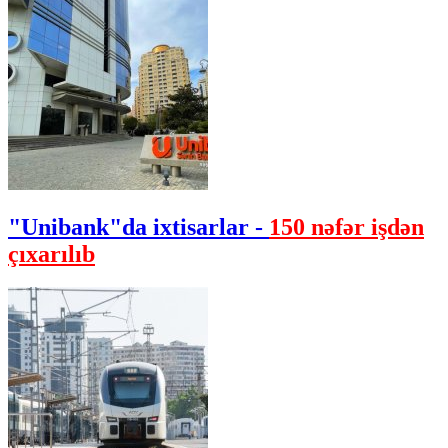
"Unibank"da ixtisarlar -
150 nəfər işdən
çıxarılıb