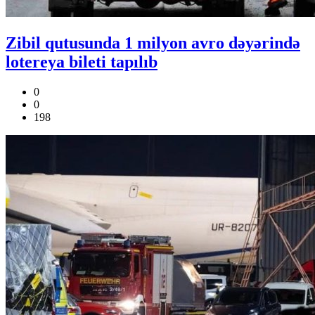
Zibil qutusunda 1 milyon avro dəyərində
lotereya bileti tapılıb
0
0
198