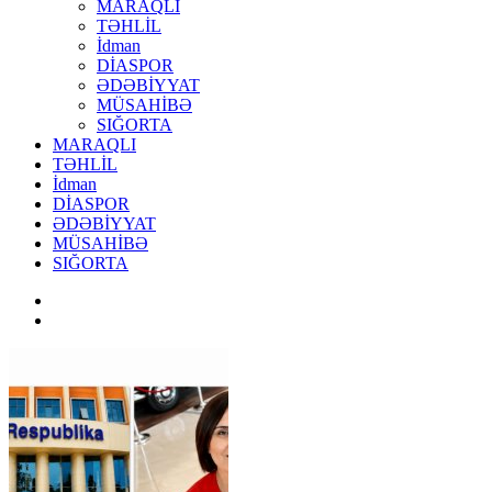
MARAQLI
TƏHLİL
İdman
DİASPOR
ƏDƏBİYYAT
MÜSAHİBƏ
SIĞORTA
MARAQLI
TƏHLİL
İdman
DİASPOR
ƏDƏBİYYAT
MÜSAHİBƏ
SIĞORTA