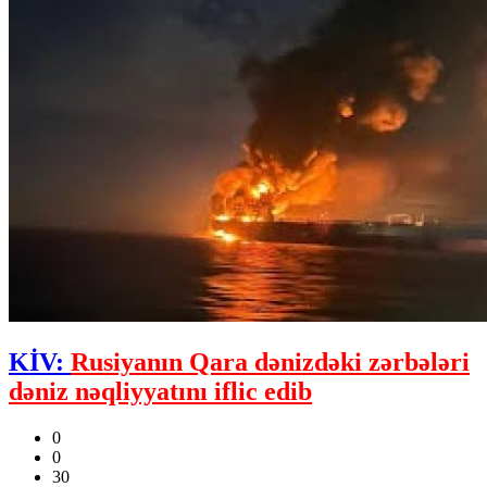
KİV:
Rusiyanın Qara dənizdəki zərbələri
dəniz nəqliyyatını iflic edib
0
0
30