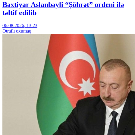
Bəxtiyar Aslanbəyli “Şöhrət” ordeni ilə
təltif edilib
06.08.2026, 13:23
Ətraflı oxumaq