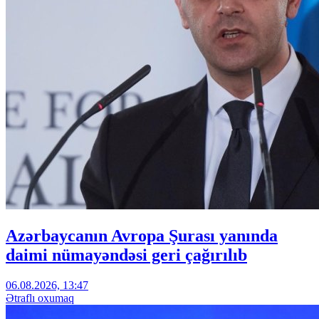
Azərbaycanın Avropa Şurası yanında
daimi nümayəndəsi geri çağırılıb
06.08.2026, 13:47
Ətraflı oxumaq