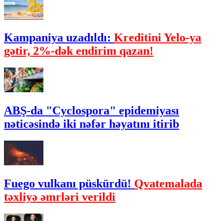
Kampaniya uzadıldı:
Kreditini Yelo-ya
gətir, 2%-dək endirim qazan!
ABŞ-da "Cyclospora" epidemiyası
nəticəsində iki nəfər həyatını itirib
Fuego vulkanı püskürdü!
Qvatemalada
təxliyə əmrləri verildi