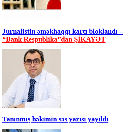
Jurnalistin əməkhaqqı kartı bloklandı –
“Bank Respublika”dan ŞİKAYƏT
Tanınmış həkimin səs yazısı yayıldı