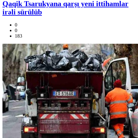
Qaqik Tsarukyana qarşı yeni ittihamlar
irəli sürülüb
0
0
183