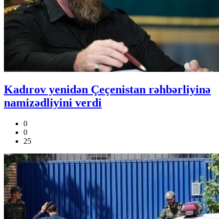
Kadırov yenidən Çeçenistan rəhbərliyinə
namizədliyini verdi
0
0
25