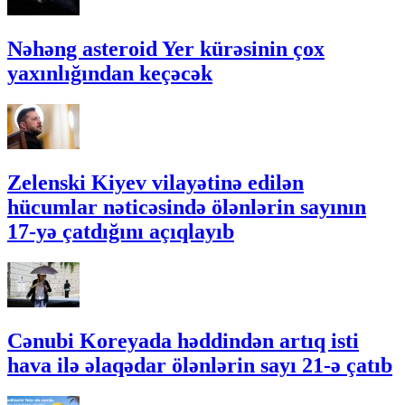
Nəhəng asteroid Yer kürəsinin çox
yaxınlığından keçəcək
Zelenski Kiyev vilayətinə edilən
hücumlar nəticəsində ölənlərin sayının
17-yə çatdığını açıqlayıb
Cənubi Koreyada həddindən artıq isti
hava ilə əlaqədar ölənlərin sayı 21-ə çatıb