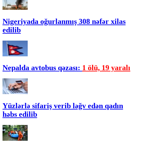
Nigeriyada oğurlanmış 308 nəfər xilas
edilib
Nepalda avtobus qəzası:
1 ölü, 19 yaralı
Yüzlərlə sifariş verib ləğv edən qadın
həbs edilib