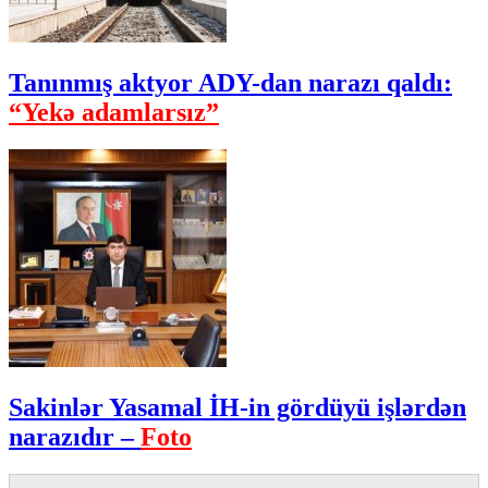
Tanınmış aktyor ADY-dan narazı qaldı:
“Yekə adamlarsız”
Sakinlər Yasamal İH-in gördüyü işlərdən
narazıdır –
Foto