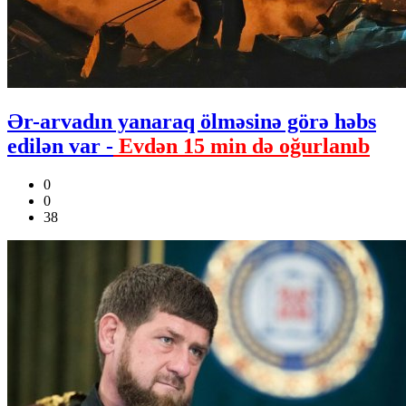
Ər-arvadın yanaraq ölməsinə görə həbs
edilən var -
Evdən 15 min də oğurlanıb
0
0
38