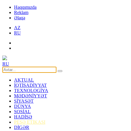
Haqqımızda
Reklam
Əlaqə
AZ
RU
RU
AKTUAL
İQTİSADİYYAT
TEXNOLOGİYA
MƏDƏNİYYƏT
SİYASƏT
DÜNYA
SOSİAL
HADİSƏ
PEŞƏ ETİKASI
DİGƏR