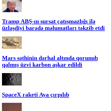
Tramp ABŞ-ın sursat çatışmazlığı ilə
üzləşdiyi barədə məlumatları təkzib etdi
Mars səthinin dərhal altında qorunub
qalmış üzvi karbon aşkar edildi
SpaceX raketi Aya çırpılıb