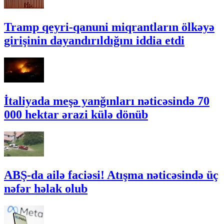
Tramp qeyri-qanuni miqrantların ölkəyə
girişinin dayandırıldığını iddia etdi
İtaliyada meşə yanğınları nəticəsində 70
000 hektar ərazi külə dönüb
ABŞ-da ailə faciəsi! Atışma nəticəsində üç
nəfər həlak olub