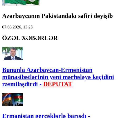
Azərbaycanın Pakistandakı səfiri dəyişib
07.08.2026, 13:25
ÖZƏL XƏBƏRLƏR
Bununla Azərbaycan-Ermənistan
münasibətlərinin yeni mərhələyə keçidini
rəsmiləşdirdi -
DEPUTAT
Ermənistan gerçəklərlə barışdı -