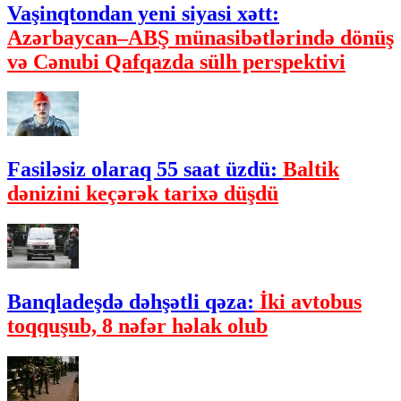
Vaşinqtondan yeni siyasi xətt:
Azərbaycan–ABŞ münasibətlərində dönüş
və Cənubi Qafqazda sülh perspektivi
Fasiləsiz olaraq 55 saat üzdü:
Baltik
dənizini keçərək tarixə düşdü
Banqladeşdə dəhşətli qəza:
İki avtobus
toqquşub, 8 nəfər həlak olub