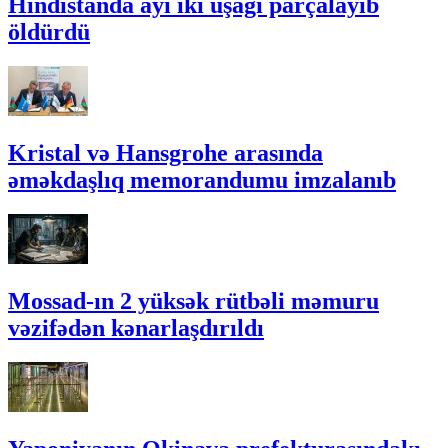
Hindistanda ayı iki uşağı parçalayıb
öldürdü
Kristal və Hansgrohe arasında
əməkdaşlıq memorandumu imzalanıb
Mossad-ın 2 yüksək rütbəli məmuru
vəzifədən kənarlaşdırıldı