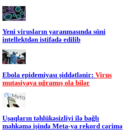
Yeni virusların yaranmasında süni
intellektdən istifadə edilib
Ebola epidemiyası şiddətlənir:
Virus
mutasiyaya uğramış ola bilər
Uşaqların təhlükəsizliyi ilə bağlı
məhkəmə işində Meta-ya rekord cərimə