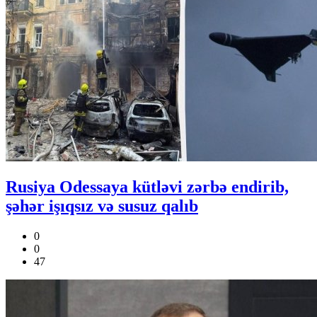
Rusiya Odessaya kütləvi zərbə endirib,
şəhər işıqsız və susuz qalıb
0
0
47