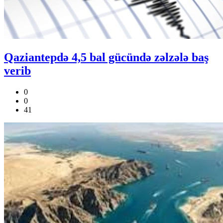
Qaziantepdə 4,5 bal gücündə zəlzələ baş
verib
0
0
41