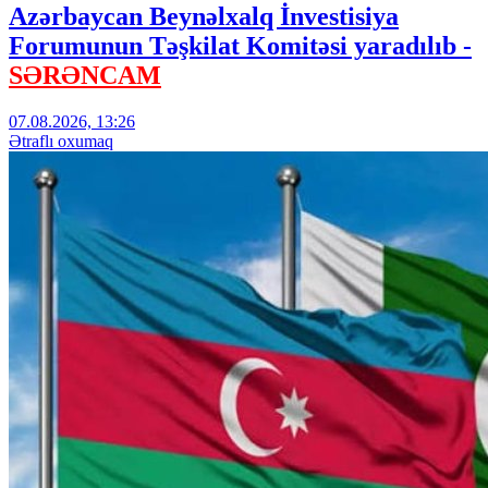
Azərbaycan Beynəlxalq İnvestisiya
Forumunun Təşkilat Komitəsi yaradılıb -
SƏRƏNCAM
07.08.2026, 13:26
Ətraflı oxumaq