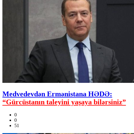
Medvedevdən Ermənistana HƏDƏ:
“Gürcüstanın taleyini yaşaya bilərsiniz”
0
0
51