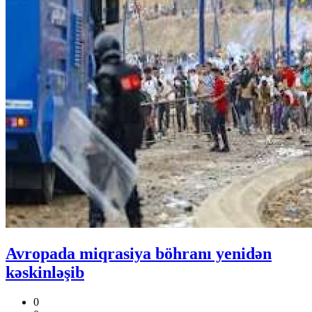
Avropada miqrasiya böhranı yenidən
kəskinləşib
0