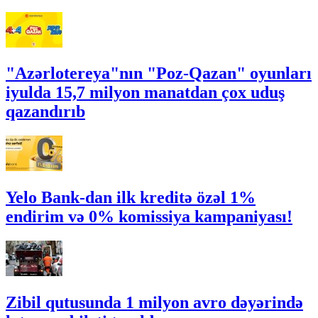
"Azərlotereya"nın "Poz-Qazan" oyunları
iyulda 15,7 milyon manatdan çox uduş
qazandırıb
Yelo Bank-dan ilk kreditə özəl 1%
endirim və 0% komissiya kampaniyası!
Zibil qutusunda 1 milyon avro dəyərində