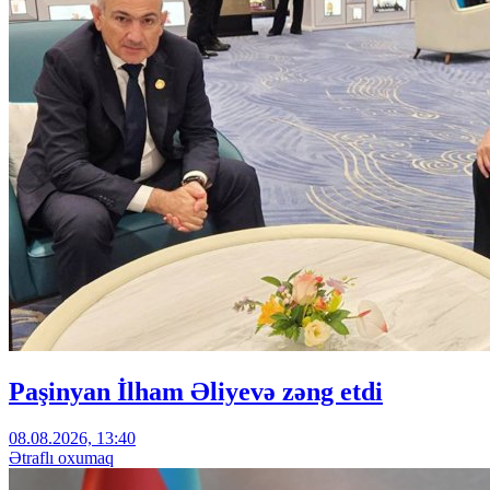
Paşinyan İlham Əliyevə zəng etdi
08.08.2026, 13:40
Ətraflı oxumaq