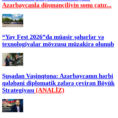
Azərbaycanla düşmənçiliyin sonu çatır...
“Yay Fest 2026”da müasir şəhərlər və
texnologiyalar mövzusu müzakirə olunub
Şuşadan Vaşinqtona: Azərbaycanın hərbi
qələbəni diplomatik zəfərə çevirən Böyük
Strategiyası
(ANALİZ)