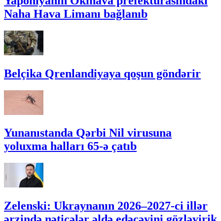
Yaponiyanın Okinava prefekturasındakı
Naha Hava Limanı bağlanıb
Belçika Qrenlandiyaya qoşun göndərir
Yunanıstanda Qərbi Nil virusuna
yoluxma halları 65-ə çatıb
Zelenski: Ukraynanın 2026–2027-ci illər
ərzində nəticələr əldə edəcəyini gözləyirik