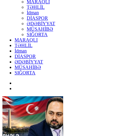
MARAQLI
TƏHLİL
İdman
DİASPOR
ƏDƏBİYYAT
MÜSAHİBƏ
SIĞORTA
MARAQLI
TƏHLİL
İdman
DİASPOR
ƏDƏBİYYAT
MÜSAHİBƏ
SIĞORTA