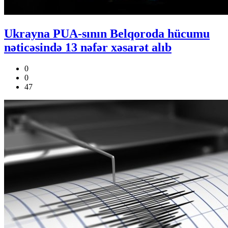
Ukrayna PUA-sının Belqoroda hücumu
nəticəsində 13 nəfər xəsarət alıb
0
0
47