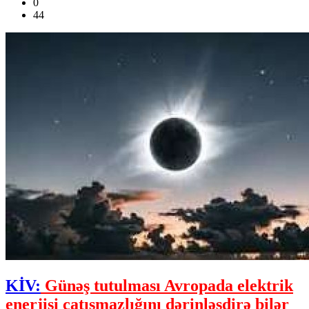
0
44
KİV:
Günəş tutulması Avropada elektrik
enerjisi çatışmazlığını dərinləşdirə bilər