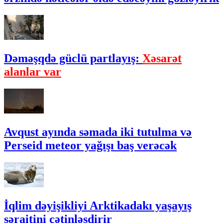
Dəməşqdə güclü partlayış:
Xəsarət
alanlar var
Avqust ayında səmada iki tutulma və
Perseid meteor yağışı baş verəcək
İqlim dəyişikliyi Arktikadakı yaşayış
şəraitini çətinləşdirir