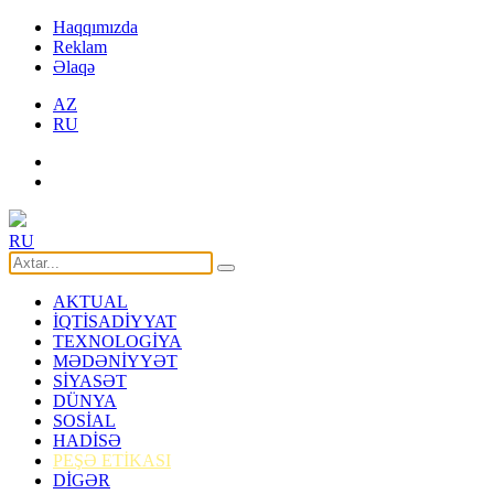
Haqqımızda
Reklam
Əlaqə
AZ
RU
RU
AKTUAL
İQTİSADİYYAT
TEXNOLOGİYA
MƏDƏNİYYƏT
SİYASƏT
DÜNYA
SOSİAL
HADİSƏ
PEŞƏ ETİKASI
DİGƏR