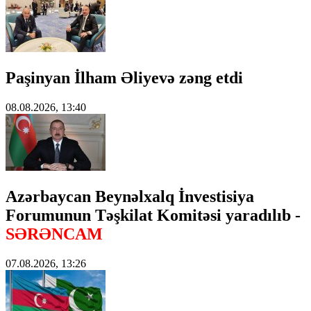
Paşinyan İlham Əliyevə zəng etdi
08.08.2026, 13:40
Azərbaycan Beynəlxalq İnvestisiya
Forumunun Təşkilat Komitəsi yaradılıb -
SƏRƏNCAM
07.08.2026, 13:26