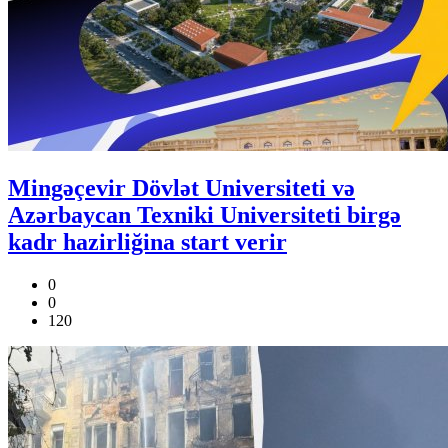
Mingəçevir Dövlət Universiteti və
Azərbaycan Texniki Universiteti birgə
kadr hazirliğina start verir
0
0
120