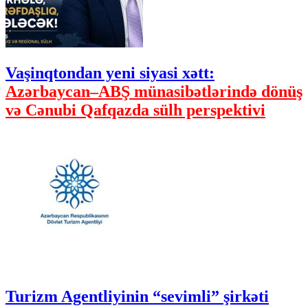
Vaşinqtondan yeni siyasi xətt:
Azərbaycan–ABŞ münasibətlərində dönüş
və Cənubi Qafqazda sülh perspektivi
Turizm Agentliyinin “sevimli” şirkəti