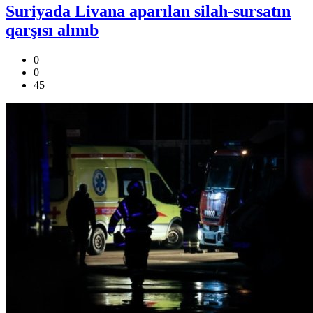
Suriyada Livana aparılan silah-sursatın
qarşısı alınıb
0
0
45