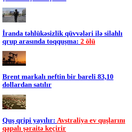
İranda təhlükəsizlik qüvvələri ilə silahlı
qrup arasında toqquşma:
2 ölü
Brent markalı neftin bir bareli 83,10
dollardan satılır
Quş qripi yayılır:
Avstraliya ev quşlarını
qapalı şəraitə keçirir