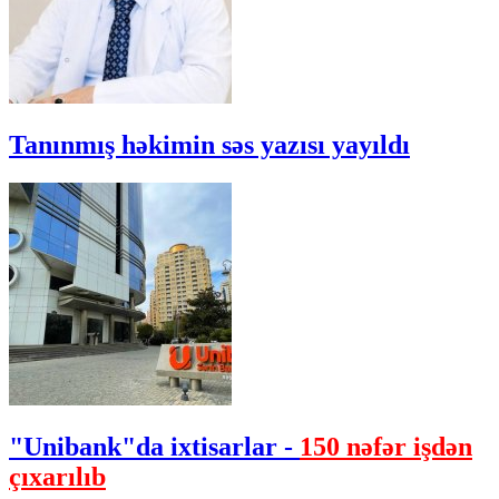
Tanınmış həkimin səs yazısı yayıldı
"Unibank"da ixtisarlar -
150 nəfər işdən
çıxarılıb