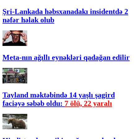
Şri-Lankada həbsxanadakı insidentdə 2
nəfər həlak olub
Meta-nın ağıllı eynəkləri qadağan edilir
Tayland məktəbində 14 yaşlı şagird
faciəyə səbəb oldu:
7 ölü, 22 yaralı