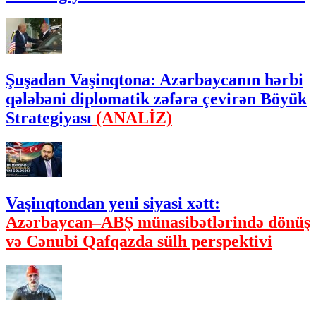
Şuşadan Vaşinqtona: Azərbaycanın hərbi
qələbəni diplomatik zəfərə çevirən Böyük
Strategiyası
(ANALİZ)
Vaşinqtondan yeni siyasi xətt:
Azərbaycan–ABŞ münasibətlərində dönüş
və Cənubi Qafqazda sülh perspektivi