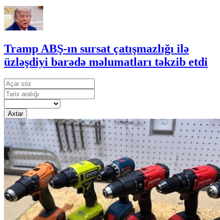
Tramp ABŞ-ın sursat çatışmazlığı ilə
üzləşdiyi barədə məlumatları təkzib etdi
Axtar