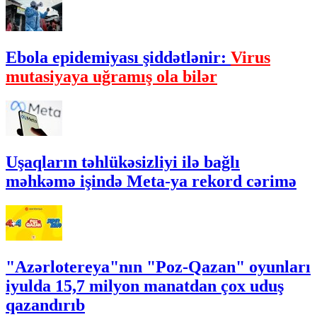
Ebola epidemiyası şiddətlənir:
Virus
mutasiyaya uğramış ola bilər
Uşaqların təhlükəsizliyi ilə bağlı
məhkəmə işində Meta-ya rekord cərimə
"Azərlotereya"nın "Poz-Qazan" oyunları
iyulda 15,7 milyon manatdan çox uduş
qazandırıb