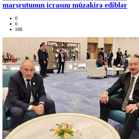
marşrutunun icrasını müzakirə ediblər
0
0
188