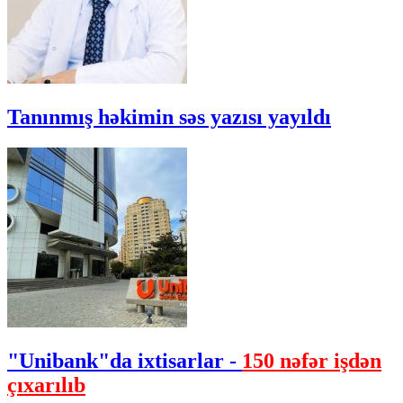
Tanınmış həkimin səs yazısı yayıldı
"Unibank"da ixtisarlar -
150 nəfər işdən
çıxarılıb