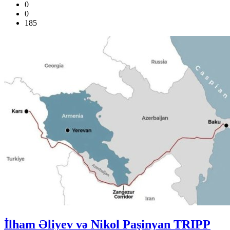
0
0
185
İlham Əliyev və Nikol Paşinyan TRIPP