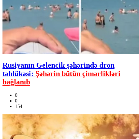
Rusiyanın Gelencik şəhərində dron
təhlükəsi:
Şəhərin bütün çimərlikləri
bağlanıb
0
0
154