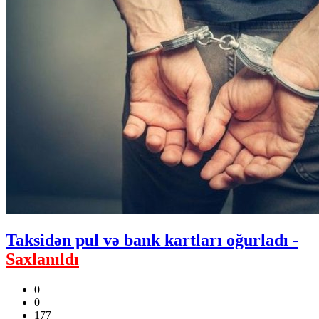
Taksidən pul və bank kartları oğurladı -
Saxlanıldı
0
0
177