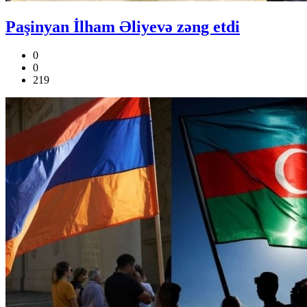
Paşinyan İlham Əliyevə zəng etdi
0
0
219