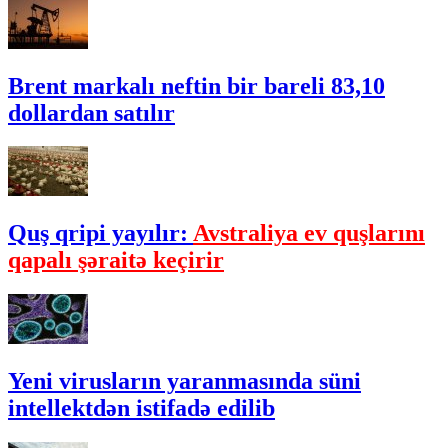
Brent markalı neftin bir bareli 83,10
dollardan satılır
Quş qripi yayılır:
Avstraliya ev quşlarını
qapalı şəraitə keçirir
Yeni virusların yaranmasında süni
intellektdən istifadə edilib