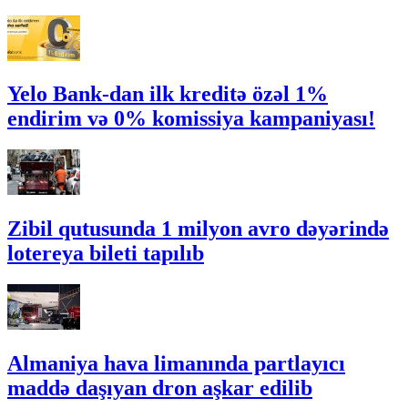
Yelo Bank-dan ilk kreditə özəl 1%
endirim və 0% komissiya kampaniyası!
Zibil qutusunda 1 milyon avro dəyərində
lotereya bileti tapılıb
Almaniya hava limanında partlayıcı
maddə daşıyan dron aşkar edilib