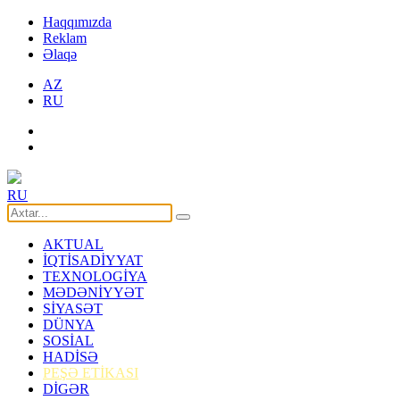
Haqqımızda
Reklam
Əlaqə
AZ
RU
RU
AKTUAL
İQTİSADİYYAT
TEXNOLOGİYA
MƏDƏNİYYƏT
SİYASƏT
DÜNYA
SOSİAL
HADİSƏ
PEŞƏ ETİKASI
DİGƏR