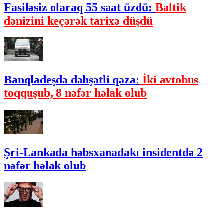
Fasiləsiz olaraq 55 saat üzdü:
Baltik
dənizini keçərək tarixə düşdü
Banqladeşdə dəhşətli qəza:
İki avtobus
toqquşub, 8 nəfər həlak olub
Şri-Lankada həbsxanadakı insidentdə 2
nəfər həlak olub