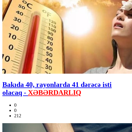
Bakıda 40, rayonlarda 41 dərəcə isti
olacaq -
XƏBƏRDARLIQ
0
0
212