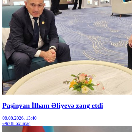
Paşinyan İlham Əliyevə zəng etdi
08.08.2026, 13:40
Ətraflı oxumaq