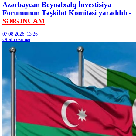
Azərbaycan Beynəlxalq İnvestisiya
Forumunun Təşkilat Komitəsi yaradılıb -
SƏRƏNCAM
07.08.2026, 13:26
Ətraflı oxumaq