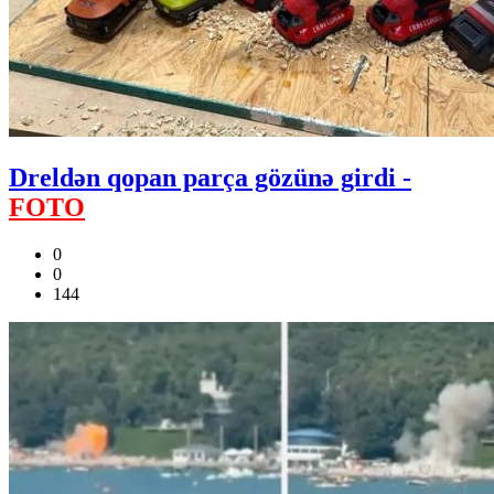
Dreldən qopan parça gözünə girdi -
FOTO
0
0
144