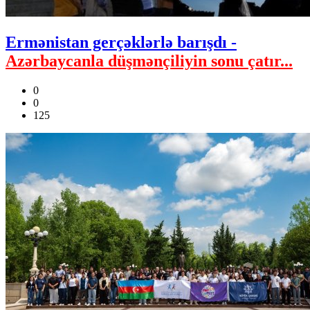
Ermənistan gerçəklərlə barışdı -
Azərbaycanla düşmənçiliyin sonu çatır...
0
0
125