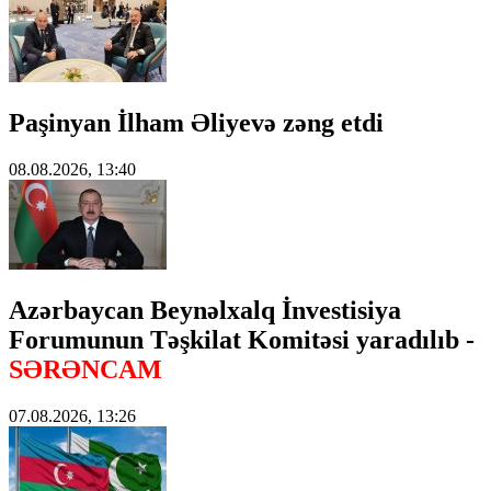
Paşinyan İlham Əliyevə zəng etdi
08.08.2026, 13:40
Azərbaycan Beynəlxalq İnvestisiya
Forumunun Təşkilat Komitəsi yaradılıb -
SƏRƏNCAM
07.08.2026, 13:26