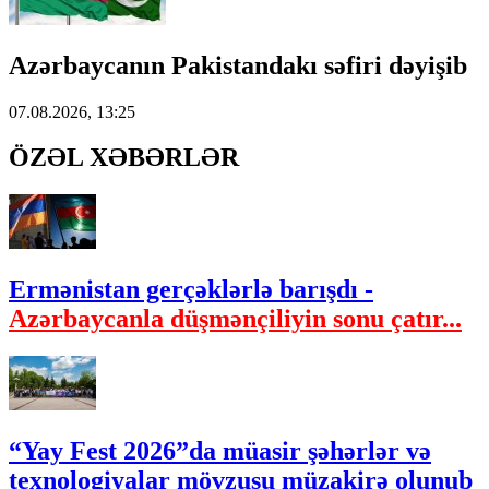
Azərbaycanın Pakistandakı səfiri dəyişib
07.08.2026, 13:25
ÖZƏL XƏBƏRLƏR
Ermənistan gerçəklərlə barışdı -
Azərbaycanla düşmənçiliyin sonu çatır...
“Yay Fest 2026”da müasir şəhərlər və
texnologiyalar mövzusu müzakirə olunub