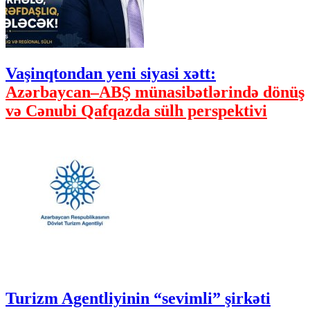
Vaşinqtondan yeni siyasi xətt:
Azərbaycan–ABŞ münasibətlərində dönüş
və Cənubi Qafqazda sülh perspektivi
Turizm Agentliyinin “sevimli” şirkəti