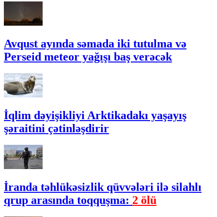
Avqust ayında səmada iki tutulma və
Perseid meteor yağışı baş verəcək
İqlim dəyişikliyi Arktikadakı yaşayış
şəraitini çətinləşdirir
İranda təhlükəsizlik qüvvələri ilə silahlı
qrup arasında toqquşma:
2 ölü