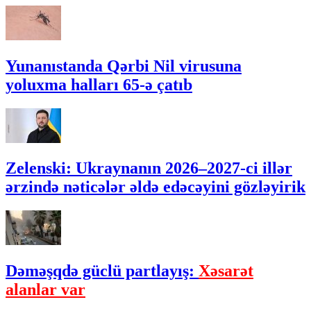
Yunanıstanda Qərbi Nil virusuna
yoluxma halları 65-ə çatıb
Zelenski: Ukraynanın 2026–2027-ci illər
ərzində nəticələr əldə edəcəyini gözləyirik
Dəməşqdə güclü partlayış:
Xəsarət
alanlar var