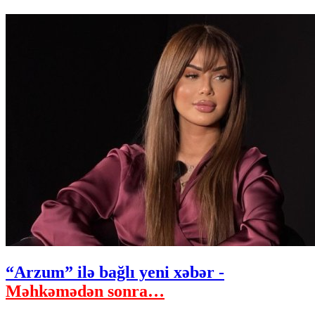
“Arzum” ilə bağlı yeni xəbər -
Məhkəmədən sonra…