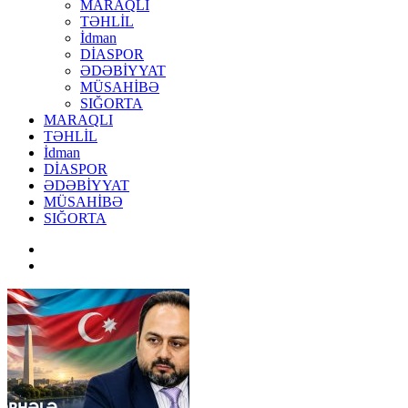
MARAQLI
TƏHLİL
İdman
DİASPOR
ƏDƏBİYYAT
MÜSAHİBƏ
SIĞORTA
MARAQLI
TƏHLİL
İdman
DİASPOR
ƏDƏBİYYAT
MÜSAHİBƏ
SIĞORTA