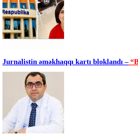
Jurnalistin əməkhaqqı kartı bloklandı –
“B