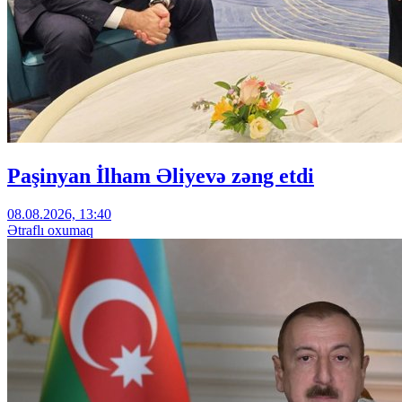
Paşinyan İlham Əliyevə zəng etdi
08.08.2026, 13:40
Ətraflı oxumaq