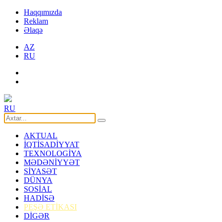
Haqqımızda
Reklam
Əlaqə
AZ
RU
RU
AKTUAL
İQTİSADİYYAT
TEXNOLOGİYA
MƏDƏNİYYƏT
SİYASƏT
DÜNYA
SOSİAL
HADİSƏ
PEŞƏ ETİKASI
DİGƏR