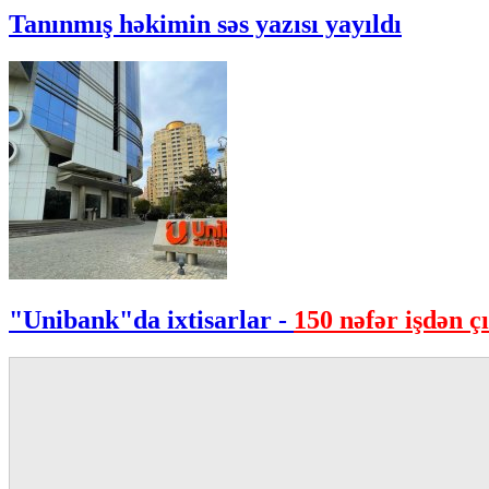
Tanınmış həkimin səs yazısı yayıldı
"Unibank"da ixtisarlar -
150 nəfər işdən çı