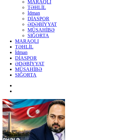
MARAQLI
TƏHLİL
İdman
DİASPOR
ƏDƏBİYYAT
MÜSAHİBƏ
SIĞORTA
MARAQLI
TƏHLİL
İdman
DİASPOR
ƏDƏBİYYAT
MÜSAHİBƏ
SIĞORTA