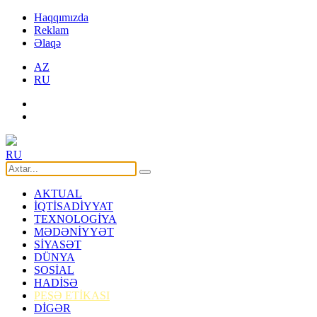
Haqqımızda
Reklam
Əlaqə
AZ
RU
RU
AKTUAL
İQTİSADİYYAT
TEXNOLOGİYA
MƏDƏNİYYƏT
SİYASƏT
DÜNYA
SOSİAL
HADİSƏ
PEŞƏ ETİKASI
DİGƏR