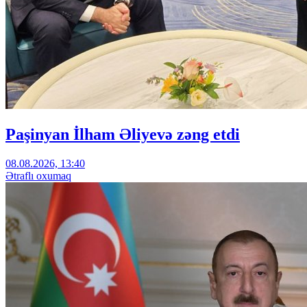
Paşinyan İlham Əliyevə zəng etdi
08.08.2026, 13:40
Ətraflı oxumaq