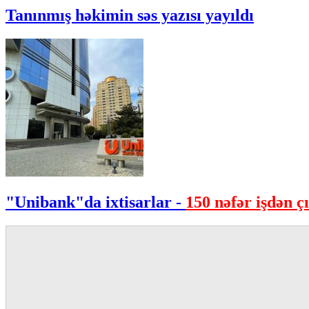
Tanınmış həkimin səs yazısı yayıldı
"Unibank"da ixtisarlar -
150 nəfər işdən çı