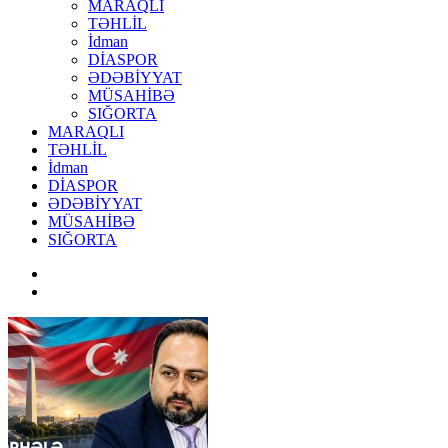
MARAQLI
TƏHLİL
İdman
DİASPOR
ƏDƏBİYYAT
MÜSAHİBƏ
SIĞORTA
MARAQLI
TƏHLİL
İdman
DİASPOR
ƏDƏBİYYAT
MÜSAHİBƏ
SIĞORTA