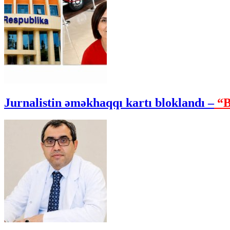
Jurnalistin əməkhaqqı kartı bloklandı –
“B