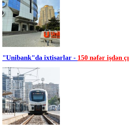
"Unibank"da ixtisarlar -
150 nəfər işdən çı