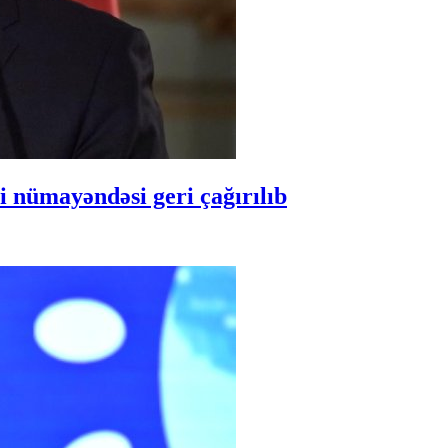
 nümayəndəsi geri çağırılıb