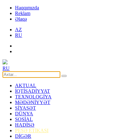
Haqqımızda
Reklam
Əlaqə
AZ
RU
RU
AKTUAL
İQTİSADİYYAT
TEXNOLOGİYA
MƏDƏNİYYƏT
SİYASƏT
DÜNYA
SOSİAL
HADİSƏ
PEŞƏ ETİKASI
DİGƏR