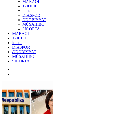
MARAQLI
TƏHLİL
İdman
DİASPOR
ƏDƏBİYYAT
MÜSAHİBƏ
SIĞORTA
MARAQLI
TƏHLİL
İdman
DİASPOR
ƏDƏBİYYAT
MÜSAHİBƏ
SIĞORTA