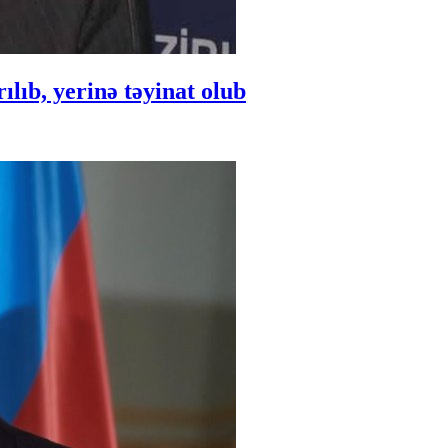
ıb, yerinə təyinat olub