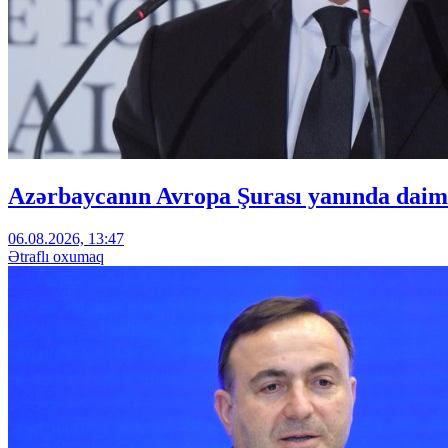
Azərbaycanın Avropa Şurası yanında daimi
06.08.2026, 13:47
Ətraflı oxumaq