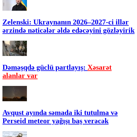
Zelenski: Ukraynanın 2026–2027-ci illər
ərzində nəticələr əldə edəcəyini gözləyirik
Dəməşqdə güclü partlayış:
Xəsarət
alanlar var
Avqust ayında səmada iki tutulma və
Perseid meteor yağışı baş verəcək