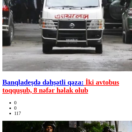
Banqladeşdə dəhşətli qəza:
İki avtobus
toqquşub, 8 nəfər həlak olub
0
0
117