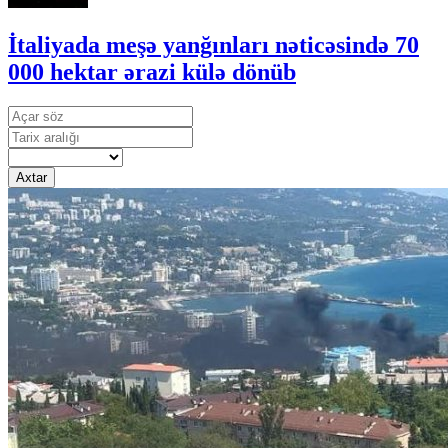
İtaliyada meşə yanğınları nəticəsində 70
000 hektar ərazi külə dönüb
Axtar