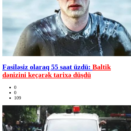
Fasiləsiz olaraq 55 saat üzdü:
Baltik
dənizini keçərək tarixə düşdü
0
0
109