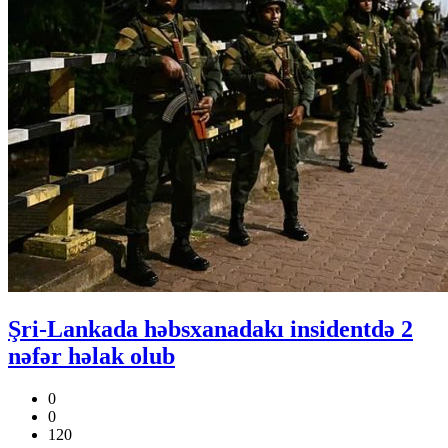
Şri-Lankada həbsxanadakı insidentdə 2
nəfər həlak olub
0
0
120