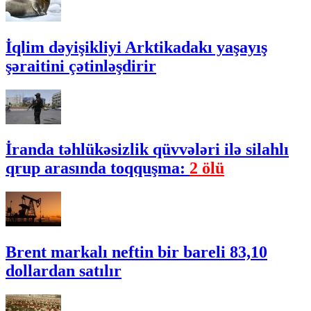
İqlim dəyişikliyi Arktikadakı yaşayış
şəraitini çətinləşdirir
İranda təhlükəsizlik qüvvələri ilə silahlı
qrup arasında toqquşma:
2 ölü
Brent markalı neftin bir bareli 83,10
dollardan satılır