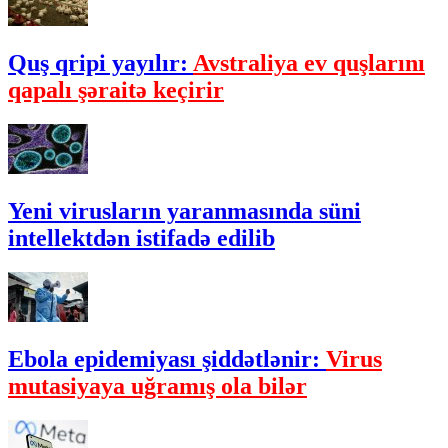
Quş qripi yayılır:
Avstraliya ev quşlarını
qapalı şəraitə keçirir
Yeni virusların yaranmasında süni
intellektdən istifadə edilib
Ebola epidemiyası şiddətlənir:
Virus
mutasiyaya uğramış ola bilər