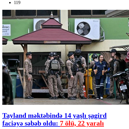
119
Tayland məktəbində 14 yaşlı şagird
faciəyə səbəb oldu:
7 ölü, 22 yaralı