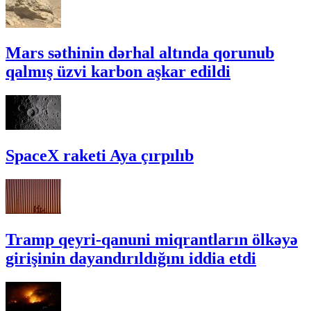
Mars səthinin dərhal altında qorunub
qalmış üzvi karbon aşkar edildi
SpaceX raketi Aya çırpılıb
Tramp qeyri-qanuni miqrantların ölkəyə
girişinin dayandırıldığını iddia etdi