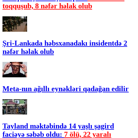
toqquşub, 8 nəfər həlak olub
Şri-Lankada həbsxanadakı insidentdə 2
nəfər həlak olub
Meta-nın ağıllı eynəkləri qadağan edilir
Tayland məktəbində 14 yaşlı şagird
faciəyə səbəb oldu:
7 ölü, 22 yaralı