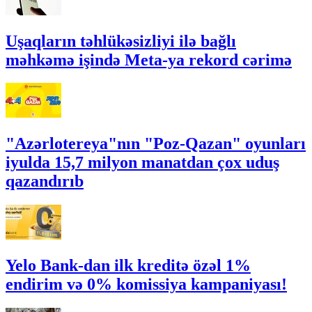
Uşaqların təhlükəsizliyi ilə bağlı
məhkəmə işində Meta-ya rekord cərimə
"Azərlotereya"nın "Poz-Qazan" oyunları
iyulda 15,7 milyon manatdan çox uduş
qazandırıb
Yelo Bank-dan ilk kreditə özəl 1%
endirim və 0% komissiya kampaniyası!