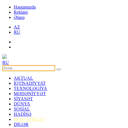
Haqqımızda
Reklam
Əlaqə
AZ
RU
RU
AKTUAL
İQTİSADİYYAT
TEXNOLOGİYA
MƏDƏNİYYƏT
SİYASƏT
DÜNYA
SOSİAL
HADİSƏ
PEŞƏ ETİKASI
DİGƏR