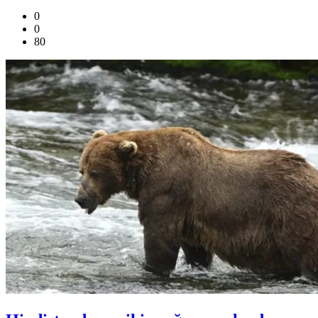
0
0
80