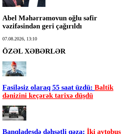
Abel Məhərrəmovun oğlu səfir
vəzifəsindən geri çağırıldı
07.08.2026, 13:10
ÖZƏL XƏBƏRLƏR
Fasiləsiz olaraq 55 saat üzdü:
Baltik
dənizini keçərək tarixə düşdü
Banqladeşdə dəhşətli qəza:
İki avtobus