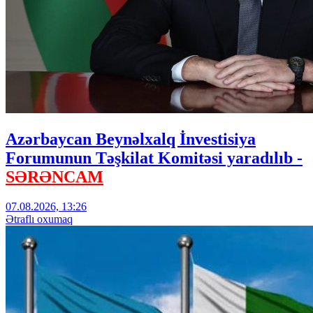
Azərbaycan Beynəlxalq İnvestisiya
Forumunun Təşkilat Komitəsi yaradılıb -
SƏRƏNCAM
07.08.2026, 13:26
Ətraflı oxumaq