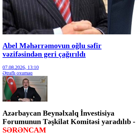
Abel Məhərrəmovun oğlu səfir
vəzifəsindən geri çağırıldı
07.08.2026, 13:10
Ətraflı oxumaq
Azərbaycan Beynəlxalq İnvestisiya
Forumunun Təşkilat Komitəsi yaradılıb -
SƏRƏNCAM