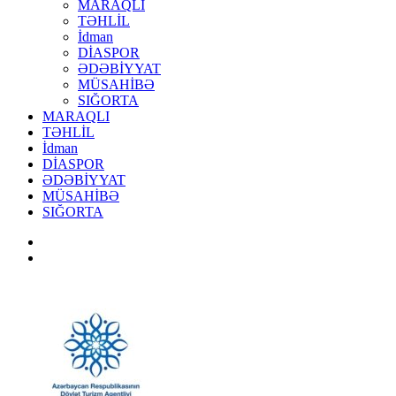
MARAQLI
TƏHLİL
İdman
DİASPOR
ƏDƏBİYYAT
MÜSAHİBƏ
SIĞORTA
MARAQLI
TƏHLİL
İdman
DİASPOR
ƏDƏBİYYAT
MÜSAHİBƏ
SIĞORTA