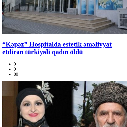
“Kəpəz” Hospitalda estetik əməliyyat
etdirən türkiyəli qadın öldü
0
0
80