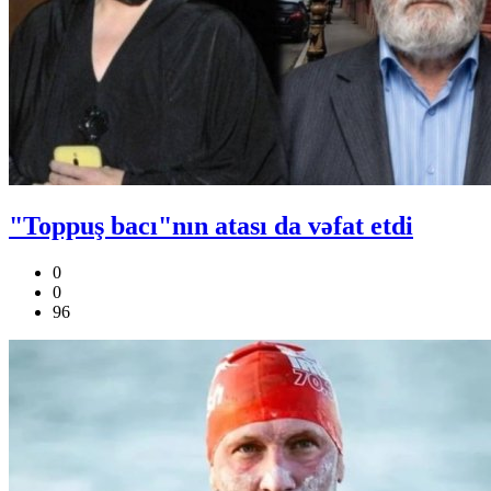
"Toppuş bacı"nın atası da vəfat etdi
0
0
96