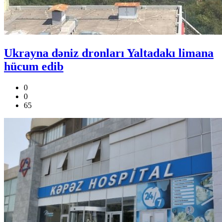
Ukrayna dəniz dronları Yaltadakı limana
hücum edib
0
0
65