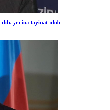
ıb, yerinə təyinat olub