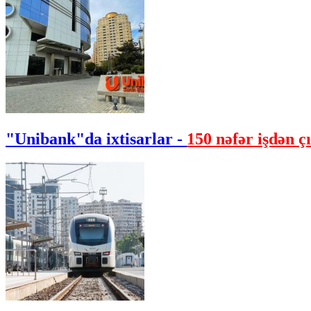
"Unibank"da ixtisarlar -
150 nəfər işdən çı