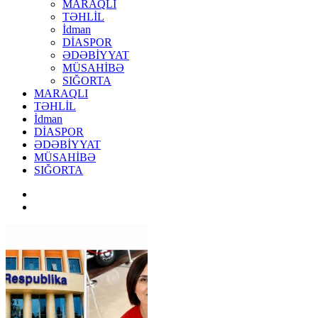
MARAQLI
TƏHLİL
İdman
DİASPOR
ƏDƏBİYYAT
MÜSAHİBƏ
SIĞORTA
MARAQLI
TƏHLİL
İdman
DİASPOR
ƏDƏBİYYAT
MÜSAHİBƏ
SIĞORTA