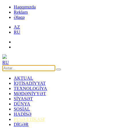
Haqqımızda
Reklam
Əlaqə
AZ
RU
RU
AKTUAL
İQTİSADİYYAT
TEXNOLOGİYA
MƏDƏNİYYƏT
SİYASƏT
DÜNYA
SOSİAL
HADİSƏ
PEŞƏ ETİKASI
DİGƏR