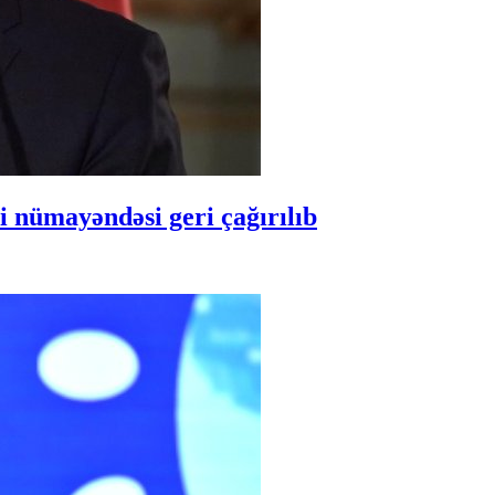
 nümayəndəsi geri çağırılıb