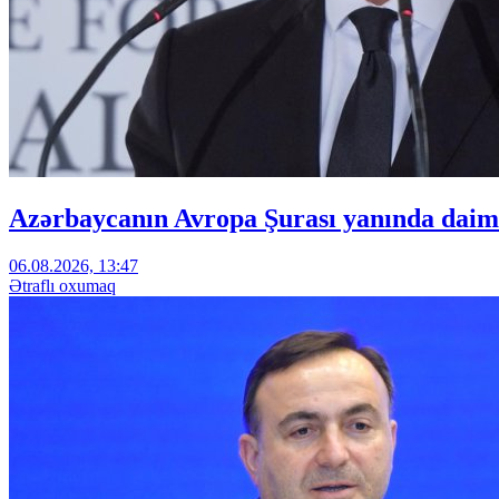
Azərbaycanın Avropa Şurası yanında daimi
06.08.2026, 13:47
Ətraflı oxumaq