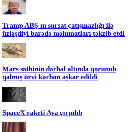
Tramp ABŞ-ın sursat çatışmazlığı ilə
üzləşdiyi barədə məlumatları təkzib etdi
Mars səthinin dərhal altında qorunub
qalmış üzvi karbon aşkar edildi
SpaceX raketi Aya çırpılıb