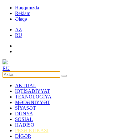
Haqqımızda
Reklam
Əlaqə
AZ
RU
RU
AKTUAL
İQTİSADİYYAT
TEXNOLOGİYA
MƏDƏNİYYƏT
SİYASƏT
DÜNYA
SOSİAL
HADİSƏ
PEŞƏ ETİKASI
DİGƏR