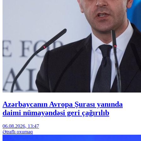
Azərbaycanın Avropa Şurası yanında
daimi nümayəndəsi geri çağırılıb
06.08.2026, 13:47
Ətraflı oxumaq