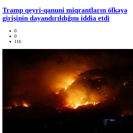
Tramp qeyri-qanuni miqrantların ölkəyə
girişinin dayandırıldığını iddia etdi
0
0
116