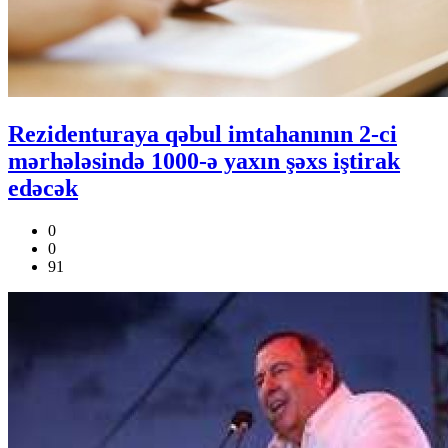
Rezidenturaya qəbul imtahanının 2-ci
mərhələsində 1000-ə yaxın şəxs iştirak
edəcək
0
0
91