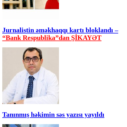
Jurnalistin əməkhaqqı kartı bloklandı –
“Bank Respublika”dan ŞİKAYƏT
Tanınmış həkimin səs yazısı yayıldı