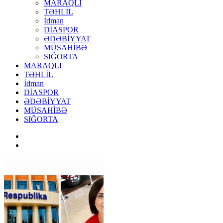
MARAQLI
TƏHLİL
İdman
DİASPOR
ƏDƏBİYYAT
MÜSAHİBƏ
SIĞORTA
MARAQLI
TƏHLİL
İdman
DİASPOR
ƏDƏBİYYAT
MÜSAHİBƏ
SIĞORTA