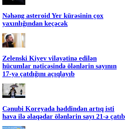
Nəhəng asteroid Yer kürəsinin çox
yaxınlığından keçəcək
Zelenski Kiyev vilayətinə edilən
hücumlar nəticəsində ölənlərin sayının
17-yə çatdığını açıqlayıb
Cənubi Koreyada həddindən artıq isti
hava ilə əlaqədar ölənlərin sayı 21-ə çatıb