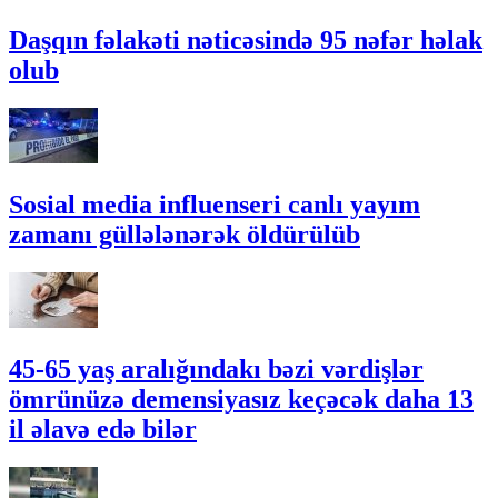
Daşqın fəlakəti nəticəsində 95 nəfər həlak
olub
Sosial media influenseri canlı yayım
zamanı güllələnərək öldürülüb
45-65 yaş aralığındakı bəzi vərdişlər
ömrünüzə demensiyasız keçəcək daha 13
il əlavə edə bilər