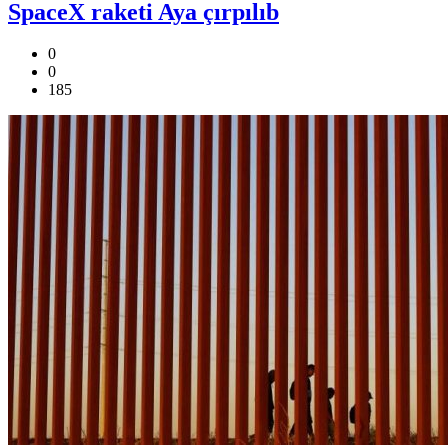
SpaceX raketi Aya çırpılıb
0
0
185