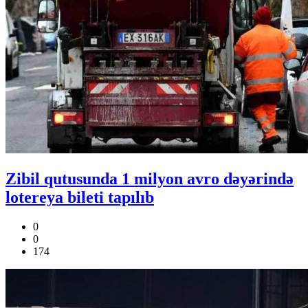
Zibil qutusunda 1 milyon avro dəyərində
lotereya bileti tapılıb
0
0
174