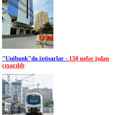
"Unibank"da ixtisarlar -
150 nəfər işdən
çıxarılıb