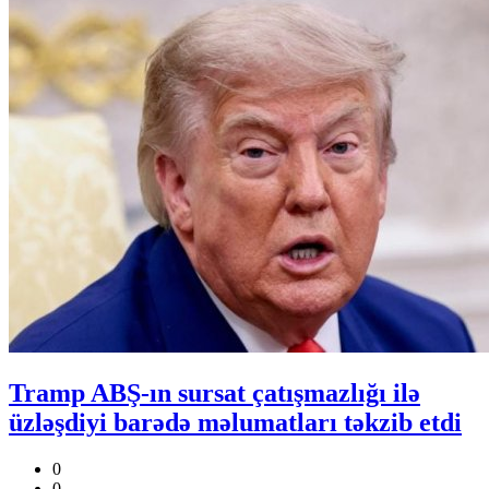
Tramp ABŞ-ın sursat çatışmazlığı ilə
üzləşdiyi barədə məlumatları təkzib etdi
0
0