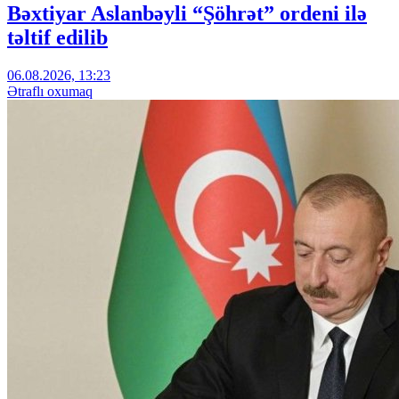
Bəxtiyar Aslanbəyli “Şöhrət” ordeni ilə
təltif edilib
06.08.2026, 13:23
Ətraflı oxumaq