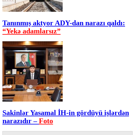
Tanınmış aktyor ADY-dan narazı qaldı:
“Yekə adamlarsız”
Sakinlər Yasamal İH-in gördüyü işlərdən
narazıdır –
Foto