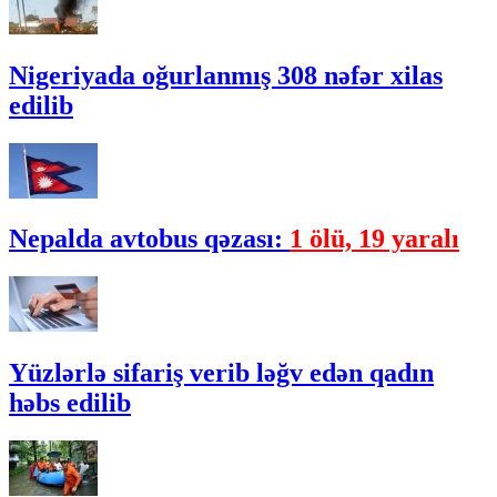
Nigeriyada oğurlanmış 308 nəfər xilas
edilib
Nepalda avtobus qəzası:
1 ölü, 19 yaralı
Yüzlərlə sifariş verib ləğv edən qadın
həbs edilib