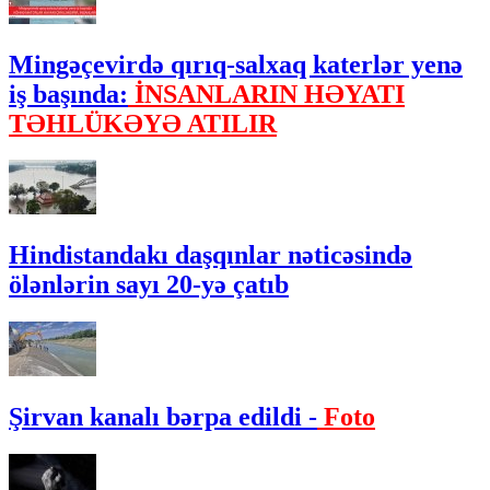
Mingəçevirdə qırıq-salxaq katerlər yenə
iş başında:
İNSANLARIN HƏYATI
TƏHLÜKƏYƏ ATILIR
Hindistandakı daşqınlar nəticəsində
ölənlərin sayı 20-yə çatıb
Şirvan kanalı bərpa edildi -
Foto