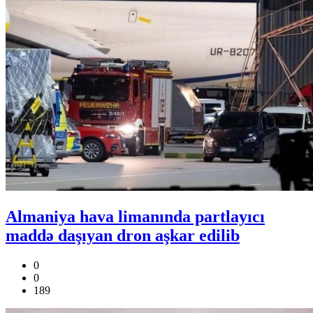
Almaniya hava limanında partlayıcı
maddə daşıyan dron aşkar edilib
0
0
189