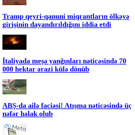
Tramp qeyri-qanuni miqrantların ölkəyə
girişinin dayandırıldığını iddia etdi
İtaliyada meşə yanğınları nəticəsində 70
000 hektar ərazi külə dönüb
ABŞ-da ailə faciəsi! Atışma nəticəsində üç
nəfər həlak olub