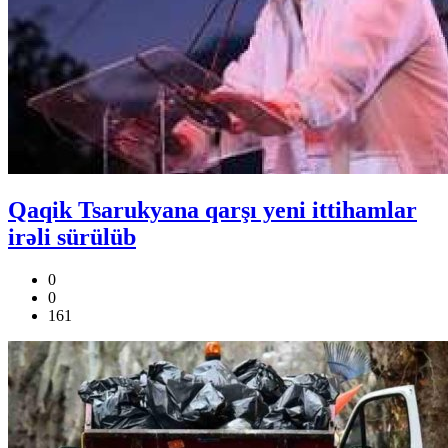
Qaqik Tsarukyana qarşı yeni ittihamlar
irəli sürülüb
0
0
161